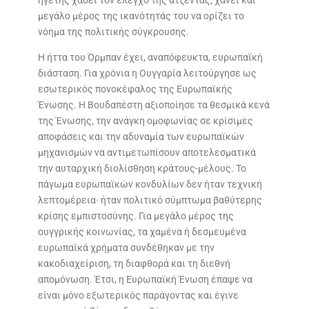
ηγέτης χάσει τον έλεγχο της ατζέντας, χάνει και
μεγάλο μέρος της ικανότητάς του να ορίζει το
νόημα της πολιτικής σύγκρουσης.
Η ήττα του Όρμπαν έχει, αναπόφευκτα, ευρωπαϊκή
διάσταση. Για χρόνια η Ουγγαρία λειτούργησε ως
εσωτερικός πονοκέφαλος της Ευρωπαϊκής
Ένωσης. Η Βουδαπέστη αξιοποίησε τα θεσμικά κενά
της Ένωσης, την ανάγκη ομοφωνίας σε κρίσιμες
αποφάσεις και την αδυναμία των ευρωπαϊκών
μηχανισμών να αντιμετωπίσουν αποτελεσματικά
την αυταρχική διολίσθηση κράτους-μέλους. Το
πάγωμα ευρωπαϊκών κονδυλίων δεν ήταν τεχνική
λεπτομέρεια· ήταν πολιτικό σύμπτωμα βαθύτερης
κρίσης εμπιστοσύνης. Για μεγάλο μέρος της
ουγγρικής κοινωνίας, τα χαμένα ή δεσμευμένα
ευρωπαϊκά χρήματα συνδέθηκαν με την
κακοδιαχείριση, τη διαφθορά και τη διεθνή
απομόνωση. Έτσι, η Ευρωπαϊκή Ένωση έπαψε να
είναι μόνο εξωτερικός παράγοντας και έγινε