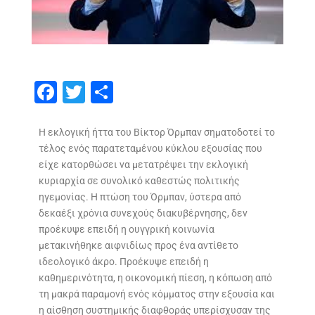
F
T
S
ac
w
h
e
itt
ar
Η εκλογική ήττα του Βίκτορ Όρμπαν σηματοδοτεί το
τέλος ενός παρατεταμένου κύκλου εξουσίας που
b
er
e
είχε κατορθώσει να μετατρέψει την εκλογική
o
κυριαρχία σε συνολικό καθεστώς πολιτικής
o
ηγεμονίας. Η πτώση του Όρμπαν, ύστερα από
δεκαέξι χρόνια συνεχούς διακυβέρνησης, δεν
k
προέκυψε επειδή η ουγγρική κοινωνία
μετακινήθηκε αιφνιδίως προς ένα αντίθετο
ιδεολογικό άκρο. Προέκυψε επειδή η
καθημερινότητα, η οικονομική πίεση, η κόπωση από
τη μακρά παραμονή ενός κόμματος στην εξουσία και
η αίσθηση συστημικής διαφθοράς υπερίσχυσαν της