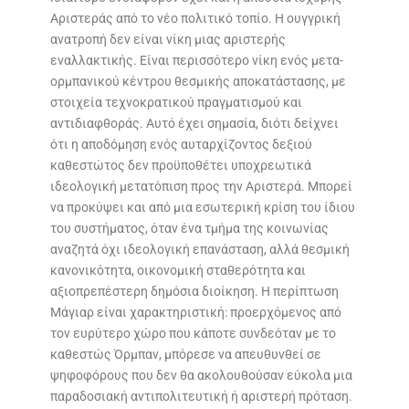
Αριστεράς από το νέο πολιτικό τοπίο. Η ουγγρική
ανατροπή δεν είναι νίκη μιας αριστερής
εναλλακτικής. Είναι περισσότερο νίκη ενός μετα-
ορμπανικού κέντρου θεσμικής αποκατάστασης, με
στοιχεία τεχνοκρατικού πραγματισμού και
αντιδιαφθοράς. Αυτό έχει σημασία, διότι δείχνει
ότι η αποδόμηση ενός αυταρχίζοντος δεξιού
καθεστώτος δεν προϋποθέτει υποχρεωτικά
ιδεολογική μετατόπιση προς την Αριστερά. Μπορεί
να προκύψει και από μια εσωτερική κρίση του ίδιου
του συστήματος, όταν ένα τμήμα της κοινωνίας
αναζητά όχι ιδεολογική επανάσταση, αλλά θεσμική
κανονικότητα, οικονομική σταθερότητα και
αξιοπρεπέστερη δημόσια διοίκηση. Η περίπτωση
Μάγιαρ είναι χαρακτηριστική: προερχόμενος από
τον ευρύτερο χώρο που κάποτε συνδεόταν με το
καθεστώς Όρμπαν, μπόρεσε να απευθυνθεί σε
ψηφοφόρους που δεν θα ακολουθούσαν εύκολα μια
παραδοσιακή αντιπολιτευτική ή αριστερή πρόταση.