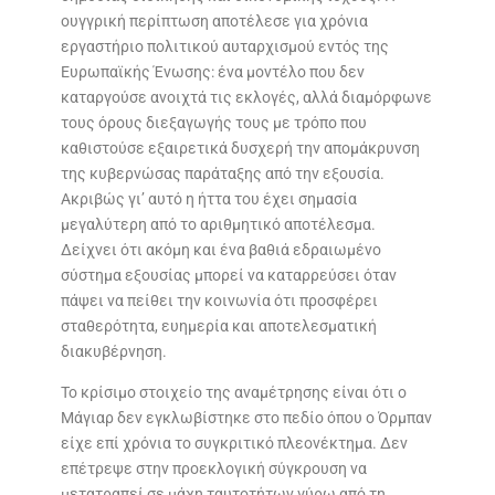
ουγγρική περίπτωση αποτέλεσε για χρόνια
εργαστήριο πολιτικού αυταρχισμού εντός της
Ευρωπαϊκής Ένωσης: ένα μοντέλο που δεν
καταργούσε ανοιχτά τις εκλογές, αλλά διαμόρφωνε
τους όρους διεξαγωγής τους με τρόπο που
καθιστούσε εξαιρετικά δυσχερή την απομάκρυνση
της κυβερνώσας παράταξης από την εξουσία.
Ακριβώς γι’ αυτό η ήττα του έχει σημασία
μεγαλύτερη από το αριθμητικό αποτέλεσμα.
Δείχνει ότι ακόμη και ένα βαθιά εδραιωμένο
σύστημα εξουσίας μπορεί να καταρρεύσει όταν
πάψει να πείθει την κοινωνία ότι προσφέρει
σταθερότητα, ευημερία και αποτελεσματική
διακυβέρνηση.
Το κρίσιμο στοιχείο της αναμέτρησης είναι ότι ο
Μάγιαρ δεν εγκλωβίστηκε στο πεδίο όπου ο Όρμπαν
είχε επί χρόνια το συγκριτικό πλεονέκτημα. Δεν
επέτρεψε στην προεκλογική σύγκρουση να
μετατραπεί σε μάχη ταυτοτήτων γύρω από τη