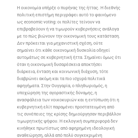
Η οικονομία υπήρξε ο πυρήνας της ήττας. Η διεθνής
πολιτική επιστήμη περιγράφει αυτό το φαινόμενο
ως economic voting: οι πολίτες τείνουν να
επιβραβεύουν ή να τιμωρούν κυβερνήσεις ανάλογα
με το πώς βιώνουν την οικονομική τους κατάσταση.
Δεν πρόκειται για μηχανιστική σχέση, ούτε
σημαίνει ότι κάθε οικονομική δυσκολία οδηγεί
αυτομάτως σε κυβερνητική ήττα. Σημαίνει όμως ότι
όταν η οικονομική δυσαρέσκεια αποκτήσει
διάρκεια, ένταση και κοινωνική διάχυση, τότε
διαβρώνει ακόμη και τα πιο ισχυρά πολιτικά
αφηγήματα. Στην Ουγγαρία, ο πληθωρισμός, η
υποχώρηση της αγοραστικής δύναμης, η
ανασφάλεια των νοικοκυριών και η εντύπωση ότι η
κυβερνητική ελίτ παραμένει προστατευμένη από
τις συνέπειες της κρίσης δημιούργησαν περιβάλλον
τιμωρητικής ψήφου. Η εκλογική συμπεριφορά δεν
κινήθηκε πρωτίστως από αφηρημένη ιδεολογική
αναθεώρηση, αλλά από πολύ συγκεκριμένη