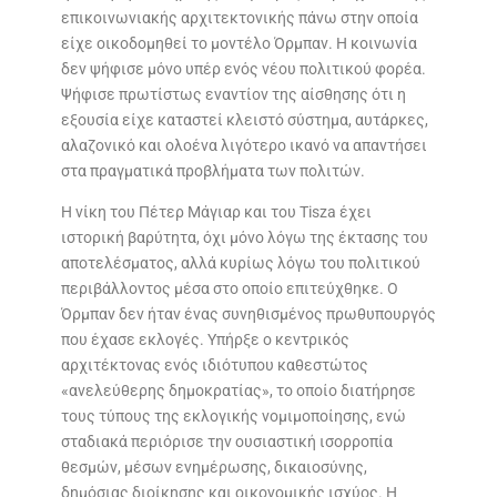
επικοινωνιακής αρχιτεκτονικής πάνω στην οποία
είχε οικοδομηθεί το μοντέλο Όρμπαν. Η κοινωνία
δεν ψήφισε μόνο υπέρ ενός νέου πολιτικού φορέα.
Ψήφισε πρωτίστως εναντίον της αίσθησης ότι η
εξουσία είχε καταστεί κλειστό σύστημα, αυτάρκες,
αλαζονικό και ολοένα λιγότερο ικανό να απαντήσει
στα πραγματικά προβλήματα των πολιτών.
Η νίκη του Πέτερ Μάγιαρ και του Tisza έχει
ιστορική βαρύτητα, όχι μόνο λόγω της έκτασης του
αποτελέσματος, αλλά κυρίως λόγω του πολιτικού
περιβάλλοντος μέσα στο οποίο επιτεύχθηκε. Ο
Όρμπαν δεν ήταν ένας συνηθισμένος πρωθυπουργός
που έχασε εκλογές. Υπήρξε ο κεντρικός
αρχιτέκτονας ενός ιδιότυπου καθεστώτος
«ανελεύθερης δημοκρατίας», το οποίο διατήρησε
τους τύπους της εκλογικής νομιμοποίησης, ενώ
σταδιακά περιόρισε την ουσιαστική ισορροπία
θεσμών, μέσων ενημέρωσης, δικαιοσύνης,
δημόσιας διοίκησης και οικονομικής ισχύος. Η