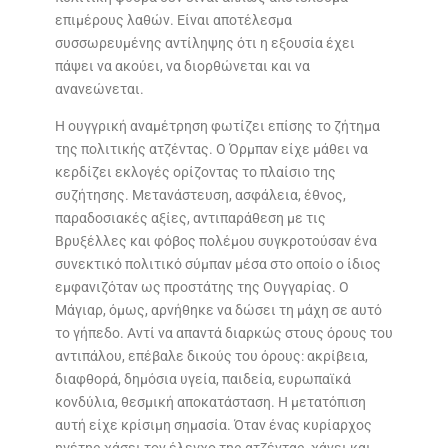
επιμέρους λαθών. Είναι αποτέλεσμα
συσσωρευμένης αντίληψης ότι η εξουσία έχει
πάψει να ακούει, να διορθώνεται και να
ανανεώνεται.
Η ουγγρική αναμέτρηση φωτίζει επίσης το ζήτημα
της πολιτικής ατζέντας. Ο Όρμπαν είχε μάθει να
κερδίζει εκλογές ορίζοντας το πλαίσιο της
συζήτησης. Μετανάστευση, ασφάλεια, έθνος,
παραδοσιακές αξίες, αντιπαράθεση με τις
Βρυξέλλες και φόβος πολέμου συγκροτούσαν ένα
συνεκτικό πολιτικό σύμπαν μέσα στο οποίο ο ίδιος
εμφανιζόταν ως προστάτης της Ουγγαρίας. Ο
Μάγιαρ, όμως, αρνήθηκε να δώσει τη μάχη σε αυτό
το γήπεδο. Αντί να απαντά διαρκώς στους όρους του
αντιπάλου, επέβαλε δικούς του όρους: ακρίβεια,
διαφθορά, δημόσια υγεία, παιδεία, ευρωπαϊκά
κονδύλια, θεσμική αποκατάσταση. Η μετατόπιση
αυτή είχε κρίσιμη σημασία. Όταν ένας κυρίαρχος