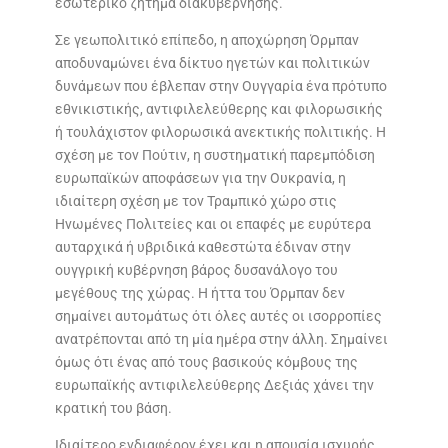
εσωτερικό ζήτημα διακυβέρνησης.
Σε γεωπολιτικό επίπεδο, η αποχώρηση Όρμπαν
αποδυναμώνει ένα δίκτυο ηγετών και πολιτικών
δυνάμεων που έβλεπαν στην Ουγγαρία ένα πρότυπο
εθνικιστικής, αντιφιλελεύθερης και φιλορωσικής
ή τουλάχιστον φιλορωσικά ανεκτικής πολιτικής. Η
σχέση με τον Πούτιν, η συστηματική παρεμπόδιση
ευρωπαϊκών αποφάσεων για την Ουκρανία, η
ιδιαίτερη σχέση με τον Τραμπικό χώρο στις
Ηνωμένες Πολιτείες και οι επαφές με ευρύτερα
αυταρχικά ή υβριδικά καθεστώτα έδιναν στην
ουγγρική κυβέρνηση βάρος δυσανάλογο του
μεγέθους της χώρας. Η ήττα του Όρμπαν δεν
σημαίνει αυτομάτως ότι όλες αυτές οι ισορροπίες
ανατρέπονται από τη μία ημέρα στην άλλη. Σημαίνει
όμως ότι ένας από τους βασικούς κόμβους της
ευρωπαϊκής αντιφιλελεύθερης Δεξιάς χάνει την
κρατική του βάση.
Ιδιαίτερο ενδιαφέρον έχει και η απουσία ισχυρής