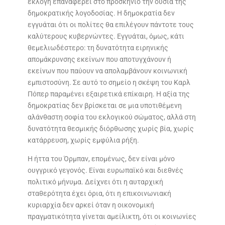
εκλογή επαναφέρει στο προσκήνιο την ουσία της
δημοκρατικής λογοδοσίας. Η δημοκρατία δεν
εγγυάται ότι οι πολίτες θα επιλέγουν πάντοτε τους
καλύτερους κυβερνώντες. Εγγυάται, όμως, κάτι
θεμελιωδέστερο: τη δυνατότητα ειρηνικής
απομάκρυνσης εκείνων που αποτυγχάνουν ή
εκείνων που παύουν να απολαμβάνουν κοινωνική
εμπιστοσύνη. Σε αυτό το σημείο η σκέψη του Καρλ
Πόπερ παραμένει εξαιρετικά επίκαιρη. Η αξία της
δημοκρατίας δεν βρίσκεται σε μια υποτιθέμενη
αλάνθαστη σοφία του εκλογικού σώματος, αλλά στη
δυνατότητα θεσμικής διόρθωσης χωρίς βία, χωρίς
κατάρρευση, χωρίς εμφύλια ρήξη.
Η ήττα του Όρμπαν, επομένως, δεν είναι μόνο
ουγγρικό γεγονός. Είναι ευρωπαϊκό και διεθνές
πολιτικό μήνυμα. Δείχνει ότι η αυταρχική
σταθερότητα έχει όρια, ότι η επικοινωνιακή
κυριαρχία δεν αρκεί όταν η οικονομική
πραγματικότητα γίνεται αμείλικτη, ότι οι κοινωνίες