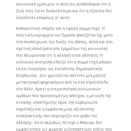
κοινωνική εμπειρία: οι πολίτες αισθάνθηκαν ότι η
ζωή τους έγινε δυσκολότερη και ότι η εξουσία δεν
λογοδοτεί επαρκώς γι’ αυτό.
Καθοριστική υπήρξε και η υψηλή συμμετοχή. Η
πολιτική κυριαρχία του Όρμπαν βασιζόταν όχι μόνο
στη συσπείρωση της δικής του βάσης, αλλά και στη
σχετική αποστράτευση τμημάτων της κοινωνίας
που θεωρούσαν ότι η αλλαγή είναι αδύνατη. Η
εκλογική ανατροπή έδειξε ότι η συμμετοχή μπορεί
να λειτουργήσει ως καταλύτης δημοκρατικής
διόρθωσης. Δεν χρειάζεται πάντοτε μια μαζική
μεταστροφή ψηφοφόρων από το ένα στρατόπεδο
στο άλλο. Αρκεί η ενεργοποίηση κοινωνικών
ομάδων που προηγουμένως απείχαν, η μείωση της
έντασης υποστήριξης προς την κυβερνώσα
παράταξη και η εμφάνιση μιας αξιόπιστης
εναλλακτικής που περιορίζει τον φόβο της
αλλαγής. Αυτό ακριβώς πέτυχε ο Μάγιαρ: δεν
εμφανίστηκε ως φορέας ριζοσπαστικής ρήξης που