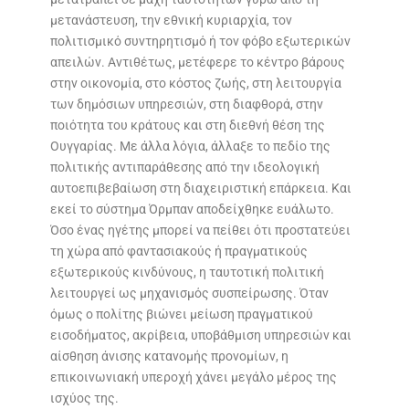
μετανάστευση, την εθνική κυριαρχία, τον
πολιτισμικό συντηρητισμό ή τον φόβο εξωτερικών
απειλών. Αντιθέτως, μετέφερε το κέντρο βάρους
στην οικονομία, στο κόστος ζωής, στη λειτουργία
των δημόσιων υπηρεσιών, στη διαφθορά, στην
ποιότητα του κράτους και στη διεθνή θέση της
Ουγγαρίας. Με άλλα λόγια, άλλαξε το πεδίο της
πολιτικής αντιπαράθεσης από την ιδεολογική
αυτοεπιβεβαίωση στη διαχειριστική επάρκεια. Και
εκεί το σύστημα Όρμπαν αποδείχθηκε ευάλωτο.
Όσο ένας ηγέτης μπορεί να πείθει ότι προστατεύει
τη χώρα από φαντασιακούς ή πραγματικούς
εξωτερικούς κινδύνους, η ταυτοτική πολιτική
λειτουργεί ως μηχανισμός συσπείρωσης. Όταν
όμως ο πολίτης βιώνει μείωση πραγματικού
εισοδήματος, ακρίβεια, υποβάθμιση υπηρεσιών και
αίσθηση άνισης κατανομής προνομίων, η
επικοινωνιακή υπεροχή χάνει μεγάλο μέρος της
ισχύος της.