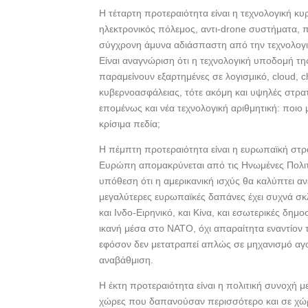
Η τέταρτη προτεραιότητα είναι η τεχνολογική κ
ηλεκτρονικός πόλεμος, αντι-drone συστήματα, π
σύγχρονη άμυνα αδιάσπαστη από την τεχνολογικ
Είναι αναγνώριση ότι η τεχνολογική υποδομή τη
παραμείνουν εξαρτημένες σε λογισμικό, cloud, 
κυβερνοασφάλειας, τότε ακόμη και υψηλές στρατ
επομένως και νέα τεχνολογική αριθμητική: ποιο
κρίσιμα πεδία;
Η πέμπτη προτεραιότητα είναι η ευρωπαϊκή στρ
Ευρώπη απομακρύνεται από τις Ηνωμένες Πολιτε
υπόθεση ότι η αμερικανική ισχύς θα καλύπτει α
μεγαλύτερες ευρωπαϊκές δαπάνες έχει συχνά σκ
και Ινδο-Ειρηνικό, και Κίνα, και εσωτερικές δημο
ικανή μέσα στο ΝΑΤΟ, όχι απαραίτητα εναντίον 
εφόσον δεν μετατραπεί απλώς σε μηχανισμό α
αναβάθμιση.
Η έκτη προτεραιότητα είναι η πολιτική συνοχή
χώρες που δαπανούσαν περισσότερο και σε χώρ