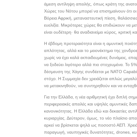
άμεση αντίληψη απειλής, όπως κράτη της ανατο
Χώρες του Νότου μπορεί να επισημαίνουν ότι οι
Βόρεια Αφρική, μεταναστευτική πίεση, θαλάσσιε
ευελιξία. Μικρότερες χώρες θα επιδιώκουν να μ
είναι ουδέτερη· θα αναδιανείμει κύρος, κριτική κ
Η έβδομη προτεραιότητα είναι η αμυντική ποιότ
απλότητας, αλλά και το μειονέκτημα της χονδρο
χωρίς να έχει καλά εκπαιδευμένες δυνάμεις, επ
να ξοδεύει λιγότερο αλλά πιο στοχευμένα. Το 5% 
δέσμευση της Χάγης συνδέεται με NATO Capabili
στόχο. Η Συμμαχία δεν χρειάζεται απλώς μεγαλ
να μετακινηθούν, να συντηρηθούν και να ενταχθο
Για την Ελλάδα, η νέα αριθμητική έχει διπλή ση
περιφερειακές απειλές και υψηλές αμυντικές δα
κανονικότητας. Η Ελλάδα εδώ και δεκαετίες αντ
κυριαρχίας. Δεύτερον, όμως, το νέο πλαίσιο απα
αρκεί να βρίσκεται ψηλά ως ποσοστό ΑΕΠ. Χρειά
παραγωγή, ναυπηγικές δυνατότητες, drones, κ