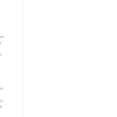
ι
 να
α
,
α
κό
.
ες.
γή