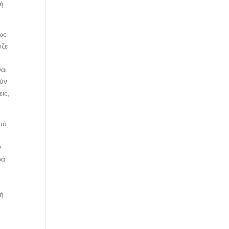
κή
ως
ιζε
ναι
ούν
ις,
μό
ν
ρά
κή