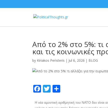
Από το 2% στο 5%: τι
και τις κοινωνικές π
by
Kiriakos Peristeris
|
Jul 6, 2026
|
BLOG
F
T
S
ac
w
h
e
itt
ar
Η νέα αμυντική αριθμητική του ΝΑΤΟ δεν είναι α