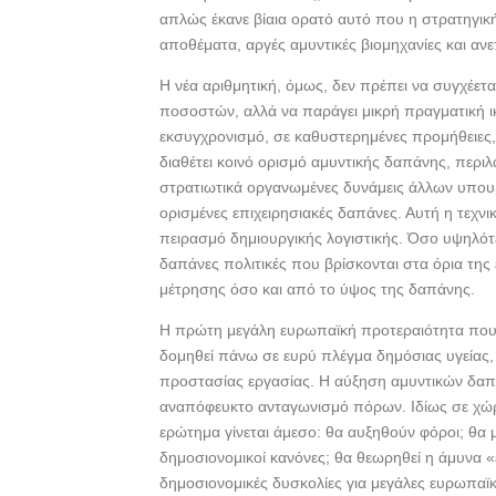
απλώς έκανε βίαια ορατό αυτό που η στρατηγική
αποθέματα, αργές αμυντικές βιομηχανίες και αν
Η νέα αριθμητική, όμως, δεν πρέπει να συγχέετ
ποσοστών, αλλά να παράγει μικρή πραγματική ι
εκσυγχρονισμό, σε καθυστερημένες προμήθειες, 
διαθέτει κοινό ορισμό αμυντικής δαπάνης, περι
στρατιωτικά οργανωμένες δυνάμεις άλλων υπου
ορισμένες επιχειρησιακές δαπάνες. Αυτή η τεχνι
πειρασμό δημιουργικής λογιστικής. Όσο υψηλότ
δαπάνες πολιτικές που βρίσκονται στα όρια της 
μέτρησης όσο και από το ύψος της δαπάνης.
Η πρώτη μεγάλη ευρωπαϊκή προτεραιότητα που ε
δομηθεί πάνω σε ευρύ πλέγμα δημόσιας υγείας, 
προστασίας εργασίας. Η αύξηση αμυντικών δαπα
αναπόφευκτο ανταγωνισμό πόρων. Ιδίως σε χώρ
ερώτημα γίνεται άμεσο: θα αυξηθούν φόροι; θα 
δημοσιονομικοί κανόνες; θα θεωρηθεί η άμυνα 
δημοσιονομικές δυσκολίες για μεγάλες ευρωπαϊκ