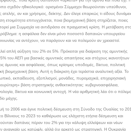
όρφωσης: ποια κράτη δαπανούν «αρκετά» για την άμυνα και ποια όχι. 
όπο σχεδόν ηθικολογικό: ορισμένοι Σύμμαχοι θεωρούνταν υπεύθυνοι,
 ατελής, αν και χρήσιμος, δείκτης. Δεν έλεγε επαρκώς τι είδους δυνάμει
 ετοιμότητα επιτυγχάνεται, ποια βιομηχανική βάση στηρίζεται, ποιες
ρεί μια Συμμαχία να αντιδράσει σε πραγματική κρίση. Η μετάβαση στ
 πρόβλημα: η ασφάλεια δεν είναι μόνο ποσοστό δαπανών υπουργείου
οινωνίας να αντέχουν, να παράγουν και να πολεμούν αν χρειαστεί.
ελεί απλή αύξηση του 2% σε 5%. Πρόκειται για διαίρεση της αμυντικής
5% του ΑΕΠ για βασικές αμυντικές απαιτήσεις και στόχους ικανοτήτων
ις άμυνας και ασφάλειας, όπως κρίσιμες υποδομές, δίκτυα, πολιτική
ική βιομηχανική βάση. Αυτή η διάκριση έχει τεράστια αναλυτική αξία. Το
πικό, εκπαίδευση, εξοπλισμοί, μονάδες, πυρομαχικά, επιχειρησιακή
η «ευρύτερη» βάση στρατηγικής ανθεκτικότητας: κυβερνοασφάλεια,
λογία, δίκτυα και κοινωνική αντοχή. Η νέα αριθμητική λέει ότι ο πόλεμ
δίο μάχης.
ή το 2006 και έγινε πολιτική δέσμευση στη Σύνοδο της Ουαλίας το 20
ο Βίλνιους το 2023 το καθιέρωσε ως ελάχιστη ετήσια δέσμευση και
τούνταν δαπάνες πέραν του 2% για την κάλυψη ελλείψεων και νέων
 αναγκαίο ως κατώφλι, αλλά όχι αρκετό ως στρατηγική. Η Ουκρανία