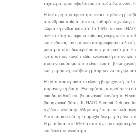
ταχύτερα προς υψηλότερα επίπεδα δαπανών. Η νέ
Η δεύτερη προτεραιότητα είναι η πράσινη μετάβ
απανθρακοποίηση, δίκτυα, καθαρές τεχνολογίες,
κλιματική ανθεκτικότητα. Το 1,5% του νέου ΝΑΤΟ
ανθεκτικότητας αφορά κρίσιμες ενεργειακές υπο
και κίνδυνος: αν η άμυνα απορροφήσει πολιτική
μετατραπεί σε δευτερεύουσα προτεραιότητα. Η σ
εντοπιστούν κοινά πεδία: ενεργειακή αυτονομί
πράσινα καύσιμα όπου είναι εφικτό, βιομηχανι
και η πράσινη μετάβαση μπορούν να συγκρουστ
Η τρίτη προτεραιότητα είναι η βιομηχανική πολι
παραγωγική βάση. Ένα κράτος μπορούσε να αυξ
οικοδομεί δική του βιομηχανική ικανότητα. Η νέ
βιομηχανική βάση. Το NATO Summit Defence Ind
σχέδιο επένδυσης 5% μετατρέπεται σε αυξημένη
Αυτό σημαίνει ότι η Συμμαχία δεν μετρά μόνο 
Η μετάβαση στο 5% θα αποτύχει αν αυξήσει μό
και διαλειτουργικότητα.