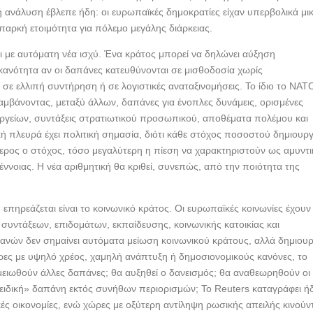
 ανάλυση έβλεπε ήδη: οι ευρωπαϊκές δημοκρατίες είχαν υπερβολικά μι
επαρκή ετοιμότητα για πόλεμο μεγάλης διάρκειας.
αι με αυτόματη νέα ισχύ. Ένα κράτος μπορεί να δηλώνει αύξηση
κανότητα αν οι δαπάνες κατευθύνονται σε μισθοδοσία χωρίς
σε ελλιπή συντήρηση ή σε λογιστικές αναταξινομήσεις. Το ίδιο το ΝΑΤ
λαμβάνοντας, μεταξύ άλλων, δαπάνες για ένοπλες δυνάμεις, ορισμένες
ργείων, συντάξεις στρατιωτικού προσωπικού, αποθέματα πολέμου και
κή πλευρά έχει πολιτική σημασία, διότι κάθε στόχος ποσοστού δημιουργ
ερος ο στόχος, τόσο μεγαλύτερη η πίεση να χαρακτηριστούν ως αμυντι
έννοιας. Η νέα αριθμητική θα κριθεί, συνεπώς, από την ποιότητα της
πηρεάζεται είναι το κοινωνικό κράτος. Οι ευρωπαϊκές κοινωνίες έχουν
συντάξεων, επιδομάτων, εκπαίδευσης, κοινωνικής κατοικίας και
νών δεν σημαίνει αυτόματα μείωση κοινωνικού κράτους, αλλά δημιουρ
ες με υψηλό χρέος, χαμηλή ανάπτυξη ή δημοσιονομικούς κανόνες, το
μειωθούν άλλες δαπάνες; θα αυξηθεί ο δανεισμός; θα αναθεωρηθούν οι
«ειδική» δαπάνη εκτός συνήθων περιορισμών; Το Reuters καταγράφει ή
ές οικονομίες, ενώ χώρες με οξύτερη αντίληψη ρωσικής απειλής κινούν