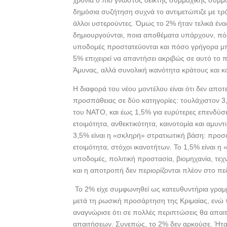
χρόνια ο πιο γνωστός δείκτης συμμαχικής συμμ
b
er
e
δημόσια συζήτηση συχνά το αντιμετώπιζε με τρ
o
άλλοι υστερούντες. Όμως το 2% ήταν τελικά ένας
o
δημιουργούνται, ποια αποθέματα υπάρχουν, πόση
υποδομές προστατεύονται και πόσο γρήγορα μπο
k
5% επιχειρεί να απαντήσει ακριβώς σε αυτό το
Άμυνας, αλλά συνολική ικανότητα κράτους και κ
Η διαφορά του νέου μοντέλου είναι ότι δεν αποτ
προσπάθειας σε δύο κατηγορίες: τουλάχιστον 3,
του ΝΑΤΟ, και έως 1,5% για ευρύτερες επενδύσε
ετοιμότητα, ανθεκτικότητα, καινοτομία και αμυντ
3,5% είναι η «σκληρή» στρατιωτική βάση: προσω
ετοιμότητα, στόχοι ικανοτήτων. Το 1,5% είναι 
υποδομές, πολιτική προστασία, βιομηχανία, τεχνο
και η αποτροπή δεν περιορίζονται πλέον στο πε
Το 2% είχε συμφωνηθεί ως κατευθυντήρια γραμμ
μετά τη ρωσική προσάρτηση της Κριμαίας, ενώ τ
αναγνώρισε ότι σε πολλές περιπτώσεις θα απαι
απαιτήσεων. Συνεπώς, το 2% δεν αρκούσε. Ήταν