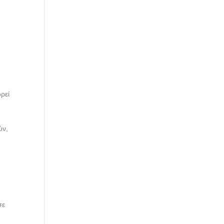
ρεί
ύν,
σε