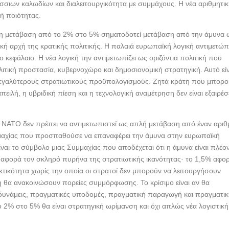
σσιων καλωδίων και διαλειτουργικότητα με συμμάχους. Η νέα αριθμητι
κή ποιότητας.
ι η μετάβαση από το 2% στο 5% σηματοδοτεί μετάβαση από την άμυνα 
ή αρχή της κρατικής πολιτικής. Η παλαιά ευρωπαϊκή λογική αντιμετώπ
κεφάλαιο. Η νέα λογική την αντιμετωπίζει ως οριζόντια πολιτική που
λιτική προστασία, κυβερνοχώρο και δημοσιονομική στρατηγική. Αυτό εί
 μεγαλύτερους στρατιωτικούς προϋπολογισμούς. Ζητά κράτη που μπορ
ειλή, η υβριδική πίεση και η τεχνολογική αναμέτρηση δεν είναι εξαιρέσε
υ ΝΑΤΟ δεν πρέπει να αντιμετωπιστεί ως απλή μετάβαση από έναν αριθ
μμαχίας που προσπαθούσε να επαναφέρει την άμυνα στην ευρωπαϊκή
ίναι το σύμβολο μιας Συμμαχίας που αποδέχεται ότι η άμυνα είναι πλέο
 αφορά τον σκληρό πυρήνα της στρατιωτικής ικανότητας· το 1,5% αφο
εκτικότητα χωρίς την οποία οι στρατοί δεν μπορούν να λειτουργήσουν
άτη θα ανακοινώσουν πορείες συμμόρφωσης. Το κρίσιμο είναι αν θα
 δυνάμεις, πραγματικές υποδομές, πραγματική παραγωγή και πραγματι
 2% στο 5% θα είναι στρατηγική ωρίμανση και όχι απλώς νέα λογιστική