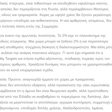
λικής πτέρυγας, είναι πιθανότερο να αποδεχθούν υψηλότερο κόστος.
 απειλές δεν περιορίζονται στη Ρωσία, αλλά περιλαμβάνουν Μεσόγειο,
ς οδούς και τρομοκρατία. Χώρες με υψηλό χρέος θα ζητούν μεγαλύτερη
ετρήσουν υποδομές και ανθεκτικότητα. Η νέα αριθμητική, επομένως, δεν
αι πολιτική πίεση εντός της Συμμαχίας.
ητα έναντι της αμυντικής ποσότητας. Το 2% είχε το πλεονέκτημα της
ειδούς σύγκρισης. Μια χώρα μπορεί να ξοδεύει 2% ή και περισσότερο
αρκή αποθέματα, σύγχρονη διοίκηση ή διαλειτουργικότητα. Μια άλλη μπο
αυξάνει την ανάγκη ποιοτικού ελέγχου. Γι’ αυτό έχει σημασία ότι η
ty Targets και ετήσια σχέδια αξιόπιστης, σταδιακής πορείας προς τον
ύτερους αριθμούς. Χρειάζεται δυνάμεις που μπορούν να χρησιμοποιηθο
ύν σε κοινό επιχειρησιακό σχέδιο.
μασία. Πρώτον, αναγνωρίζει έμμεσα ότι χώρες με πραγματικές
πάνες δεν αποτελούν εξαίρεση, αλλά προεικόνιση της νέας ευρωπαϊκής
ιλαμβάνεται ότι η άμυνα δεν είναι θεωρητικό αγαθό, αλλά προϋπόθεση
ιτεί από την Ελλάδα να αναβαθμίσει το περιεχόμενο της δαπάνης. Δεν
ζεται να μεγιστοποιεί το αποτέλεσμα: εγχώρια συντήρηση, συμμετοχή 
υβερνοάμυνα, υποδομές διπλής χρήσης, Αλεξανδρούπολη, λιμάνια,