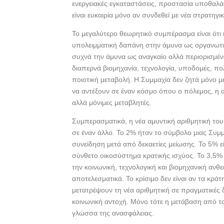
ενεργειακές εγκαταστάσεις, προστασία υποθαλά
είναι ευκαιρία μόνο αν συνδεθεί με νέα στρατηγι
Το μεγαλύτερο θεωρητικό συμπέρασμα είναι ότ
υπολειμματική δαπάνη στην άμυνα ως οργανωτικ
συχνά την άμυνα ως αναγκαίο αλλά περιορισμένο 
διαπερνά βιομηχανία, τεχνολογία, υποδομές, πο
ποιοτική μεταβολή. Η Συμμαχία δεν ζητά μόνο
να αντέξουν σε έναν κόσμο όπου ο πόλεμος, η απ
αλλά μόνιμες μεταβλητές.
Συμπερασματικά, η νέα αμυντική αριθμητική το
σε έναν άλλο. Το 2% ήταν το σύμβολο μιας Συ
συνείδηση μετά από δεκαετίες μείωσης. Το 5% ε
σύνθετο οικοσύστημα κρατικής ισχύος. Το 3,5%
την κοινωνική, τεχνολογική και βιομηχανική ανθ
αποτελεσματικά. Το κρίσιμο δεν είναι αν τα κρ
μετατρέψουν τη νέα αριθμητική σε πραγματικές
κοινωνική αντοχή. Μόνο τότε η μετάβαση από το
γλώσσα της ανασφάλειας.