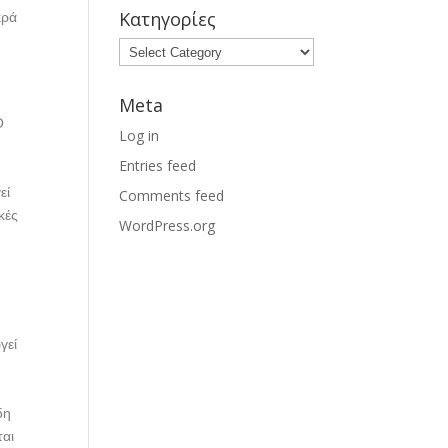
Κατηγορίες
κρά
Meta
Ο
Log in
Entries feed
εί
Comments feed
κές
WordPress.org
γεί
δη
ται