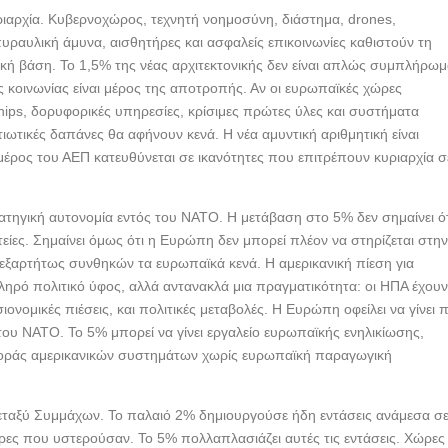
υριαρχία. Κυβερνοχώρος, τεχνητή νοημοσύνη, διάστημα, drones,
υραυλική άμυνα, αισθητήρες και ασφαλείς επικοινωνίες καθιστούν τη
ή βάση. Το 1,5% της νέας αρχιτεκτονικής δεν είναι απλώς συμπλήρωμ
ς κοινωνίας είναι μέρος της αποτροπής. Αν οι ευρωπαϊκές χώρες
chips, δορυφορικές υπηρεσίες, κρίσιμες πρώτες ύλες και συστήματα
ιωτικές δαπάνες θα αφήνουν κενά. Η νέα αμυντική αριθμητική είναι
 μέρος του ΑΕΠ κατευθύνεται σε ικανότητες που επιτρέπουν κυριαρχία σ
ατηγική αυτονομία εντός του ΝΑΤΟ. Η μετάβαση στο 5% δεν σημαίνει ότ
ίες. Σημαίνει όμως ότι η Ευρώπη δεν μπορεί πλέον να στηρίζεται στη
νεξαρτήτως συνθηκών τα ευρωπαϊκά κενά. Η αμερικανική πίεση για
ληρό πολιτικό ύφος, αλλά αντανακλά μια πραγματικότητα: οι ΗΠΑ έχου
σιονομικές πιέσεις, και πολιτικές μεταβολές. Η Ευρώπη οφείλει να γίνει π
του ΝΑΤΟ. Το 5% μπορεί να γίνει εργαλείο ευρωπαϊκής ενηλικίωσης,
γοράς αμερικανικών συστημάτων χωρίς ευρωπαϊκή παραγωγική
 μεταξύ Συμμάχων. Το παλαιό 2% δημιουργούσε ήδη εντάσεις ανάμεσα σ
ες που υστερούσαν. Το 5% πολλαπλασιάζει αυτές τις εντάσεις. Χώρες