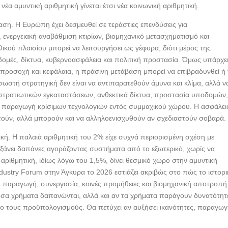
α αμυντική αριθμητική γίνεται έτσι νέα κοινωνική αριθμητική.
αση. Η Ευρώπη έχει δεσμευθεί σε τεράστιες επενδύσεις για
 ενεργειακή αναβάθμιση κτιρίων, βιομηχανικό μετασχηματισμό και
ϊκού πλαισίου μπορεί να λειτουργήσει ως γέφυρα, διότι μέρος της
δομές, δίκτυα, κυβερνοασφάλεια και πολιτική προστασία. Όμως υπάρχε
 προσοχή και κεφάλαια, η πράσινη μετάβαση μπορεί να επιβραδυνθεί ή
ωστή στρατηγική δεν είναι να αντιπαρατεθούν άμυνα και κλίμα, αλλά ν
α στρατιωτικών εγκαταστάσεων, ανθεκτικά δίκτυα, προστασία υποδομών
κή παραγωγή κρίσιμων τεχνολογιών εντός συμμαχικού χώρου. Η ασφάλει
ούν, αλλά μπορούν και να αλληλοενισχυθούν αν σχεδιαστούν σοβαρά.
τική. Η παλαιά αριθμητική του 2% είχε συχνά περιορισμένη σχέση με
άνει δαπάνες αγοράζοντας συστήματα από το εξωτερικό, χωρίς να
α αριθμητική, ιδίως λόγω του 1,5%, δίνει θεσμικό χώρο στην αμυντική
ustry Forum στην Άγκυρα το 2026 εστιάζει ακριβώς στο πώς το ιστορι
 παραγωγή, συνεργασία, κοινές προμήθειες και βιομηχανική αποτροπή
πόσα χρήματα δαπανώνται, αλλά και αν τα χρήματα παράγουν δυνατότητ
νο τους προϋπολογισμούς. Θα πετύχει αν αυξήσει ικανότητες, παραγω