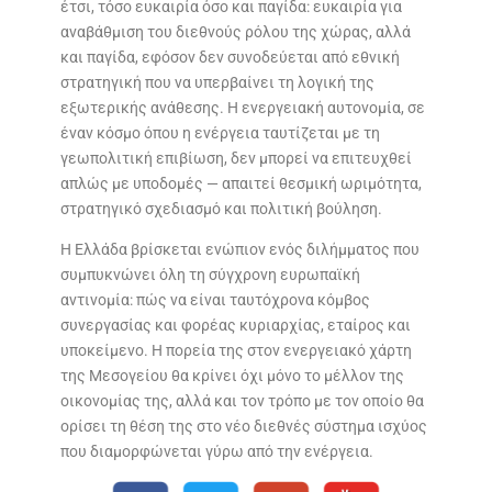
έτσι, τόσο ευκαιρία όσο και παγίδα: ευκαιρία για
αναβάθμιση του διεθνούς ρόλου της χώρας, αλλά
και παγίδα, εφόσον δεν συνοδεύεται από εθνική
στρατηγική που να υπερβαίνει τη λογική της
εξωτερικής ανάθεσης. Η ενεργειακή αυτονομία, σε
έναν κόσμο όπου η ενέργεια ταυτίζεται με τη
γεωπολιτική επιβίωση, δεν μπορεί να επιτευχθεί
απλώς με υποδομές — απαιτεί θεσμική ωριμότητα,
στρατηγικό σχεδιασμό και πολιτική βούληση.
Η Ελλάδα βρίσκεται ενώπιον ενός διλήμματος που
συμπυκνώνει όλη τη σύγχρονη ευρωπαϊκή
αντινομία: πώς να είναι ταυτόχρονα κόμβος
συνεργασίας και φορέας κυριαρχίας, εταίρος και
υποκείμενο. Η πορεία της στον ενεργειακό χάρτη
της Μεσογείου θα κρίνει όχι μόνο το μέλλον της
οικονομίας της, αλλά και τον τρόπο με τον οποίο θα
ορίσει τη θέση της στο νέο διεθνές σύστημα ισχύος
που διαμορφώνεται γύρω από την ενέργεια.