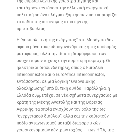
της ευρωατλαντικής γεωστρατηγικής και
ταυτόχρονα εντάσσει την ελληνική ενεργειακή
πολιτική σε ένα πλέγμα εξαρτήσεων που περιορίζει
το πεδίο της αυτόνομης στρατηγικής
πρωτοβουλίας.
Η “γεωπολιτική της ενέργειας” στη Μεσόγειο δεν
αφορά μόνο τους υδρογονάνθρακες ή τις υποδομές
μεταφοράς, αλλά την ίδια τη διαμόρφωση των
συσχετισμών ισχύος στην ευρύτερη περιοχή. Οι
ηλεκτρικοί διασυνδετήρες, όπως ο EuroAsia
Interconnector και ο EuroAfrica Interconnector,
εντάσσονται σε μια λογική “ενεργειακής
ολοκλήρωσης” υπό δυτική αιγίδα. Παράλληλα, η
Ελλάδα συμμετέχει σε νέα σχήματα συνεργασίας με
κράτη της Μέσης Ανατολής και της Βόρειας
Αφρικής, τα οποία ενισχύουν τον ρόλο της ως
“ενεργειακού διαύλου”, αλλά και την καθιστούν
πεδίο ανταγωνισμού μεταξύ διαφορετικών
γεωοικονομικών κέντρων ισχύος — των ΗΠΑ, της