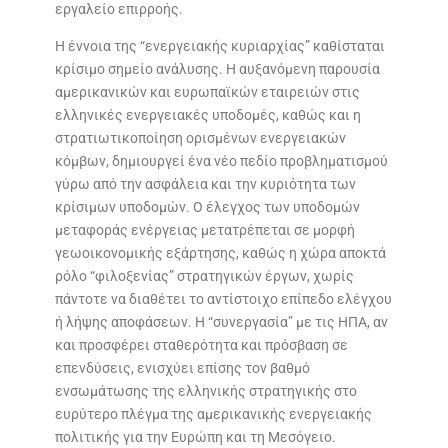
εργαλείο επιρροής.
Η έννοια της “ενεργειακής κυριαρχίας” καθίσταται
κρίσιμο σημείο ανάλυσης. Η αυξανόμενη παρουσία
αμερικανικών και ευρωπαϊκών εταιρειών στις
ελληνικές ενεργειακές υποδομές, καθώς και η
στρατιωτικοποίηση ορισμένων ενεργειακών
κόμβων, δημιουργεί ένα νέο πεδίο προβληματισμού
γύρω από την ασφάλεια και την κυριότητα των
κρίσιμων υποδομών. Ο έλεγχος των υποδομών
μεταφοράς ενέργειας μετατρέπεται σε μορφή
γεωοικονομικής εξάρτησης, καθώς η χώρα αποκτά
ρόλο “φιλοξενίας” στρατηγικών έργων, χωρίς
πάντοτε να διαθέτει το αντίστοιχο επίπεδο ελέγχου
ή λήψης αποφάσεων. Η “συνεργασία” με τις ΗΠΑ, αν
και προσφέρει σταθερότητα και πρόσβαση σε
επενδύσεις, ενισχύει επίσης τον βαθμό
ενσωμάτωσης της ελληνικής στρατηγικής στο
ευρύτερο πλέγμα της αμερικανικής ενεργειακής
πολιτικής για την Ευρώπη και τη Μεσόγειο.