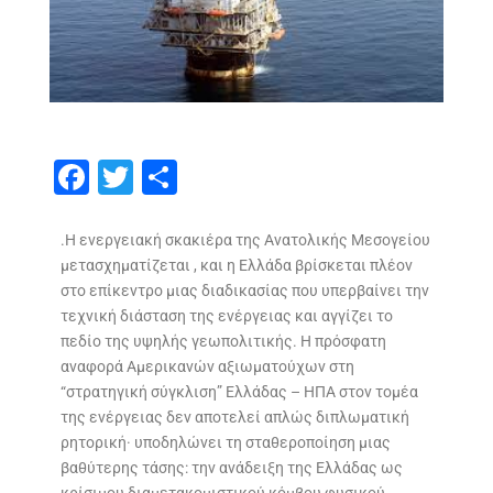
F
T
S
ac
w
h
e
itt
ar
.Η ενεργειακή σκακιέρα της Ανατολικής Μεσογείου
μετασχηματίζεται , και η Ελλάδα βρίσκεται πλέον
b
er
e
στο επίκεντρο μιας διαδικασίας που υπερβαίνει την
o
τεχνική διάσταση της ενέργειας και αγγίζει το
o
πεδίο της υψηλής γεωπολιτικής. Η πρόσφατη
αναφορά Αμερικανών αξιωματούχων στη
k
“στρατηγική σύγκλιση” Ελλάδας – ΗΠΑ στον τομέα
της ενέργειας δεν αποτελεί απλώς διπλωματική
ρητορική· υποδηλώνει τη σταθεροποίηση μιας
βαθύτερης τάσης: την ανάδειξη της Ελλάδας ως
κρίσιμου διαμετακομιστικού κόμβου φυσικού