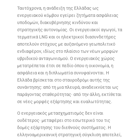
Ταυτόχρονα, η ανάδειξη της Ελλάδας ως
ενεργειακού κόμβου εγείρει ζητήματα ασφάλειας
υποδομών, διακυβέρνησης κινδύνου και
στρατηγικής αυτονομίας. Οι ενεργειακοί αγωγοί, τα
τερματικά LNG και οι ηλεκτρικοί διασυνδετήρες
αποτελούν στόχους με αυξανόμενο γεωπολιτικό
ενδιαφέρον, ιδίως στο πλαίσιο των νέων μορφών
υβριδικού ανταγωνισμού. Ο ενεργειακός χώρος
μετατρέπεται έτσι σε πεδίο όπου η οικονομία, η
ασφάλεια και η διπλωματία συνυφαίνονται. Η
Ελλάδα βρίσκεται στο σταυροδρόμι αυτής της
συνάντησης: από τη μια πλευρά, αναδεικνύεται ως
παράγοντας σταθερότητας· από την άλλη, εκτίθεται
σε νέες μορφές εξάρτησης και ευαλωτότητας.
Ο ενεργειακός μετασχηματισμός δεν είναι
ουδέτερος· μεταφέρει στο εσωτερικό του τις
δομές εξάρτησης του διεθνούς συστήματος. Η
ελληνοαμερικανική στρατηγική σύγκλιση αποτελεί,