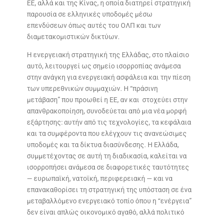
ΕΕ, αλλά και της Κίνας, η οποία διατηρεί στρατηγική
παρουσία σε ελληνικές υποδομές μέσω
επενδύσεων όπως αυτές του ΟΛΠ και των
διαμετακομιστικών δικτύων.
Η ενεργειακή στρατηγική της Ελλάδας, στο πλαίσιο
αυτό, λειτουργεί ως σημείο ισορροπίας ανάμεσα
στην ανάγκη για ενεργειακή ασφάλεια και την πίεση
των υπερεθνικών συμμαχιών. Η “πράσινη
μετάβαση” που προωθεί η ΕΕ, αν και στοχεύει στην
απανθρακοποίηση, συνοδεύεται από μια νέα μορφή
εξάρτησης: αυτήν από τις τεχνολογίες, τα κεφάλαια
και τα συμφέροντα που ελέγχουν τις ανανεώσιμες
υποδομές και τα δίκτυα διασύνδεσης. Η Ελλάδα,
συμμετέχοντας σε αυτή τη διαδικασία, καλείται να
ισορροπήσει ανάμεσα σε διαφορετικές ταυτότητες
— ευρωπαϊκή, νατοϊκή, περιφερειακή — και να
επανακαθορίσει τη στρατηγική της υπόσταση σε ένα
μεταβαλλόμενο ενεργειακό τοπίο όπου η “ενέργεια”
δεν είναι απλώς οικονομικό αγαθό, αλλά πολιτικό