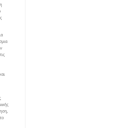
μη
ο
ς
ια
σμια
ην
τις
και
ς
μικής
τηση,
στο