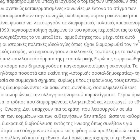
ς, παρατηρούμε να υπάρχει ισχυρός ο τομέας των υπηρεσιών στις
ν σχετικώς κατακερματισμένες κοινωνίες με έντονο το στίγμα των
προσαρμοσθούν στην συνεχώς αναδιαμορφούμενη οικονομική και
 είναι φυσικό να λειτουργούν σε διαφορετικές πολιτικές και οικονομ
υ 1990 παγκοσμιοποίηση σμίκρυνε το του κράτος περιορίζοντας το εύ
αναγκάζοντας το να μεταθέσει αρμοδιότητες που μέχρι τότε αυτό
 οι ιστορικές πολιτικές ιδεολογίες όπως είχαν διαμορφωθεί τον 19
κός δεσμός , να δημιουργήσουν συλλογικές ταυτίσεις με το εκλογ
κά πολυσυλλεκτικά κόμματα της μεταπολεμικής Ευρώπης συρρικνώθη
έο κόσμο που δημιουργούσε η παγκοσμιοποιούμενη οικονομία. Τα
ηλότερα ποσοστά από εκείνα της «ιστορικής σοσιαλδημοκρατίας» τη
σία σε συμμαχικά σχήματα, κυρίως με τους Πράσινους, τους κεντρ
μεις διαμορφώνοντας και ασκώντας ,συνήθως, σοσιαλφιλελεύθερες
 οικονομιών και την αλλαγή οικονομικού παραδείγματος. Πέραν όμ
κόμα ο τρόπος που διαμορφώνεται αλληλεπιδρά και λειτουργεί το εθ
κής Ένωσης .Δεν υπάρχουν πια τα κράτη που λειτουργούν σε μία
νση των κομμάτων και των κυβερνήσεων δεν επιδρά ώστε να καθορί
η διακρατική διαβούλευση εντός της Ένωσης όπως συνέβαινε για
οκότητα του σύγχρονου κόσμου και η φύση των προβλημάτων επιτά
το συλλογικό και υπερεθνικό Αντί όμως μιας ισχυρής υπερεθνικής