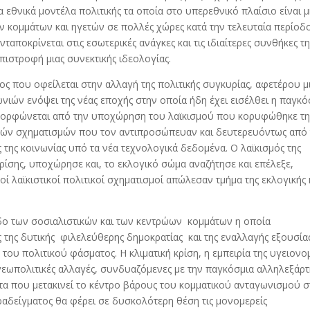
θνικά μοντέλα πολιτικής τα οποία στο υπερεθνικό πλαίσιο είναι 
ν κομμάτων και ηγετών σε πολλές χώρες κατά την τελευταία περίοδ
αποκρίνεται στις εσωτερικές ανάγκες και τις ιδιαίτερες συνθήκες τη
πιστροφή μιας συνεκτικής ιδεολογίας.
δος που οφείλεται στην αλλαγή της πολιτικής συγκυρίας, αφετέρου μ
ιών ενόψει της νέας εποχής στην οποία ήδη έχει εισέλθει η παγκό
ιαμορφώνεται από την υποχώρηση του λαϊκισμού που κορυφώθηκε τ
ικών σχηματισμών που τον αντιπροσώπευαν και δευτερευόντως από 
 της κοινωνίας υπό τα νέα τεχνολογικά δεδομένα. Ο λαϊκισμός της
κρίσης, υποχώρησε και, το εκλογικό σώμα αναζήτησε και επέλεξε,
οί λαϊκιστικοί πολιτικοί σχηματισμοί απώλεσαν τμήμα της εκλογικής 
δο των σοσιαλιστικών και των κεντρώων κομμάτων η οποία
ς της δυτικής φιλελεύθερης δημοκρατίας και της εναλλαγής εξουσία
ου πολιτικού φάσματος. Η κλιματική κρίση, η εμπειρία της υγειονο
ίς γεωπολιτικές αλλαγές, συνδυαζόμενες με την παγκόσμια αλληλεξάρ
ντα που μετακινεί το κέντρο βάρους του κομματικού ανταγωνισμού 
ραδείγματος θα φέρει σε δυσκολότερη θέση τις μονομερείς