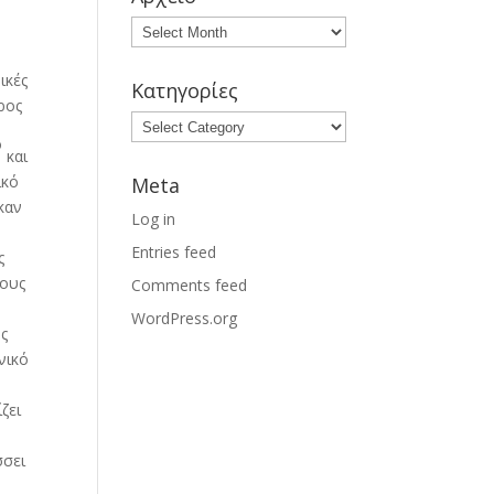
Αρχείο
ικές
Κατηγορίες
ρος
Κατηγορίες
ο
και
ικό
Meta
καν
Log in
Entries feed
ς
ώους
Comments feed
WordPress.org
ως
νικό
ζει
σσει