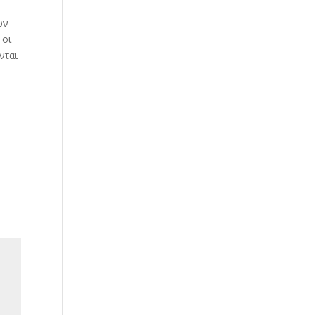
ων
 οι
νται