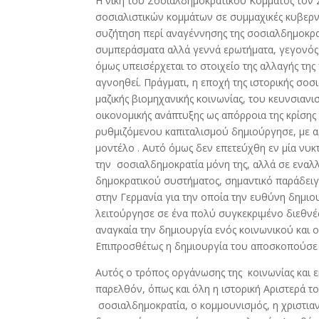
Η νίκη του Σοσιαλδημοκρατικού Κόμματος τον 
e
itt
ar
σοσιαλιστικών κομμάτων σε συμμαχικές κυβερνή
b
er
e
συζήτηση περί αναγέννησης της σοσιαλδημοκρατ
o
συμπεράσματα αλλά γεννά ερωτήματα, γεγονός τ
όμως υπεισέρχεται το στοιχείο της αλλαγής της
o
αγνοηθεί. Πράγματι, η εποχή της ιστορικής σο
k
μαζικής βιομηχανικής κοινωνίας, του κευνσιανι
οικονομικής ανάπτυξης ως απόρροια της κρίσης
ρυθμιζόμενου καπιταλισμού δημιούργησε, με α
μοντέλο . Αυτό όμως δεν επετεύχθη εν μία νυκτ
την σοσιαλδημοκρατία μόνη της, αλλά σε εναλ
δημοκρατικού συστήματος, σημαντικό παράδειγμ
στην Γερμανία για την οποία την ευθύνη δημιο
λειτούργησε σε ένα πολύ συγκεκριμένο διεθνέ
αναγκαία την δημιουργία ενός κοινωνικού και
Επιπροσθέτως η δημιουργία του αποσκοπούσε
Αυτός ο τρόπος οργάνωσης της κοινωνίας και 
παρελθόν, όπως και όλη η ιστορική Αριστερά τ
σοσιαλδημοκρατία, ο κομμουνισμός, η χριστια