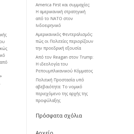
America First και συμμαχίες:
Η αμερικανική στρατηγική
από το ΝΑΤΟ στον
Ινδοειρηνικό
Αμερικανικός Φεντεραλισμός:
ικής
πώς οι Πολιτείες περιορίζουν
που
την προεδρική εξουσία
ικώς
ικό
Από τον Reagan στον Trump:
 από
Η ιδεολογία του
Ρεπουμπλικανικού Κόμματος
»
Πολιτική Προστασία υπό
ι
αβεβαιότητα: Το νομικό
περιεχόμενο της αρχής της
προφύλαξης
Πρόσφατα σχόλια
Αρχείο