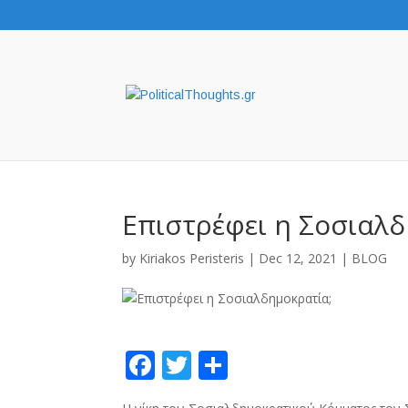
Επιστρέφει η Σοσιαλ
by
Kiriakos Peristeris
|
Dec 12, 2021
|
BLOG
F
T
S
ac
w
h