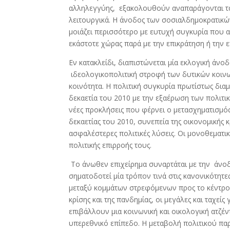
αλληλεγγύης, εξακολουθούν αναπαράγονται τα ε
λειτουργικά. Η άνοδος των σοσιαλδημοκρατικώ
μοιάζει περισσότερο με ευτυχή συγκυρία που αντ
εκάστοτε χώρας παρά με την επικράτηση ή την ε
Εν κατακλείδι, διαπιστώνεται μία εκλογική άνο
ιδεολογικοπολιτική στροφή των δυτικών κοινων
κοινότητα. Η πολιτική συγκυρία πρωτίστως δ
δεκαετία του 2010 με την εξαέρωση των πολιτ
νέες προκλήσεις που φέρνει ο μετασχηματισμός
δεκαετίας του 2010, συνεπεία της οικονομικής 
ασφαλέστερες πολιτικές λύσεις. Οι μονοθεματικ
πολιτικής επιρροής τους.
Το άνωθεν επιχείρημα συναρτάται με την άνο
σηματοδοτεί μία τρόπον τινά στις κανονικότητε
μεταξύ κομμάτων στρεφόμενων προς το κέντρο τ
κρίσης και της πανδημίας, οι μεγάλες και ταχε
επιβάλλουν μια κοινωνική και οικολογική ατζέ
υπερεθνικό επίπεδο. Η μεταβολή πολιτικού πα