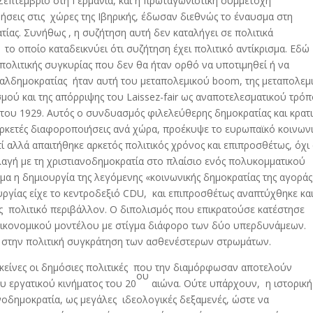
Σεπτέμβριο στη Γερμανία, και η πρωταγωνιστική συμμετοχή
σεις στις χώρες της Ιβηρικής, έδωσαν διεθνώς το έναυσμα στη
ίας. Συνήθως , η συζήτηση αυτή δεν καταλήγει σε πολιτικά
ο οποίο καταδεικνύει ότι συζήτηση έχει πολιτικό αντίκρισμα. Εδώ
 πολιτικής συγκυρίας που δεν θα ήταν ορθό να υποτιμηθεί ή να
σιαλδημοκρατίας ήταν αυτή του μεταπολεμικού boom, της μεταπολεμ
σμού και της απόρριψης του Laissez-fair ως αναποτελεσματικού τρό
 του 1929. Αυτός ο συνδυασμός φιλελεύθερης δημοκρατίας και κρατ
ρκετές διαφοροποιήσεις ανά χώρα, προέκυψε το ευρωπαϊκό κοινων
ί αλλά απαιτήθηκε αρκετός πολιτικός χρόνος και επιπροσθέτως, όχι
λαγή με τη χριστιανοδημοκρατία στο πλαίσιο ενός πολυκομματικού
α η δημιουργία της λεγόμενης «κοινωνικής δημοκρατίας της αγοράς
υργίας είχε το κεντροδεξιό CDU, και επιπροσθέτως αναπτύχθηκε κα
ς πολιτικό περιβάλλον. Ο διπολισμός που επικρατούσε κατέστησε
 οικονομικού μοντέλου με στίγμα διάφορο των δύο υπερδυνάμεων.
 στην πολιτική συγκράτηση των ασθενέστερων στρωμάτων.
εκείνες οι δημόσιες πολιτικές που την διαμόρφωσαν αποτελούν
ου
ου εργατικού κινήματος του 20
αιώνα. Ούτε υπάρχουν, η ιστορική
νοδημοκρατία, ως μεγάλες ιδεολογικές δεξαμενές, ώστε να