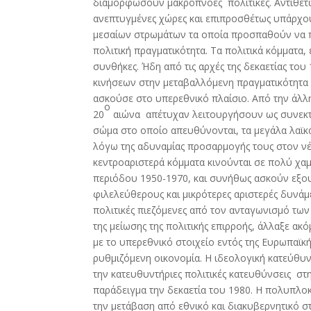
διαμορφώσουν μακρόπνοες πολιτικές. Αντιθέτω
ανεπτυγμένες χώρες και επιπροσθέτως υπάρχου
μεσαίων στρωμάτων τα οποία προσπαθούν να 
πολιτική πραγματικότητα. Τα πολιτικά κόμματα,
συνθήκες. Ήδη από τις αρχές της δεκαετίας το
κινήσεων στην μεταβαλλόμενη πραγματικότητα 
ασκούσε στο υπερεθνικό πλαίσιο. Από την άλλη
ο
20
αιώνα απέτυχαν λειτουργήσουν ως συνεκτι
σώμα στο οποίο απευθύνονται, τα μεγάλα λαϊ
λόγω της αδυναμίας προσαρμογής τους στον ν
κεντροαριστερά κόμματα κινούνται σε πολύ χαμ
περιόδου 1950-1970, και συνήθως ασκούν εξου
φιλελεύθερους και μικρότερες αριστερές δυνά
πολιτικές πιεζόμενες από τον ανταγωνισμό των
της μείωσης της πολιτικής επιρροής, άλλαξε α
με το υπερεθνικό στοιχείο εντός της Ευρωπαϊ
ρυθμιζόμενη οικονομία. Η ιδεολογική κατεύθυ
την κατευθυντήριες πολιτικές κατευθύνσεις στ
παράδειγμα την δεκαετία του 1980. Η πολυπλ
την μετάβαση από εθνικό και διακυβερνητικό σ