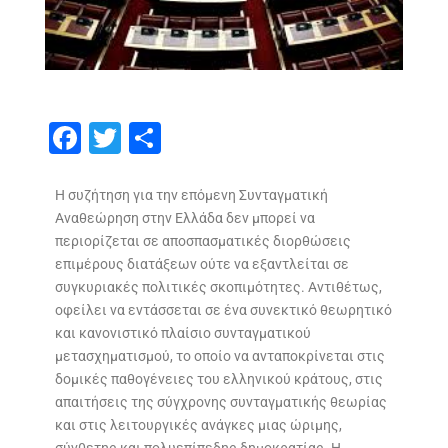
F
T
S
ac
w
h
e
itt
ar
Η συζήτηση για την επόμενη Συνταγματική
Αναθεώρηση στην Ελλάδα δεν μπορεί να
b
er
e
περιορίζεται σε αποσπασματικές διορθώσεις
o
επιμέρους διατάξεων ούτε να εξαντλείται σε
o
συγκυριακές πολιτικές σκοπιμότητες. Αντιθέτως,
οφείλει να εντάσσεται σε ένα συνεκτικό θεωρητικό
k
και κανονιστικό πλαίσιο συνταγματικού
μετασχηματισμού, το οποίο να ανταποκρίνεται στις
δομικές παθογένειες του ελληνικού κράτους, στις
απαιτήσεις της σύγχρονης συνταγματικής θεωρίας
και στις λειτουργικές ανάγκες μιας ώριμης,