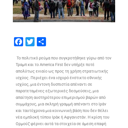
F
T
S
ac
w
h
e
itt
ar
Το πολιτικό ρεύμα που συγκροτήθηκε γύρω από τον
Τραμπ και το America First δεν υπήρξε ποτέ
b
er
e
απολύτως ενιαίο ως προς τη χρήση στρατιωτικής
o
ισχύος. Περιέχει ένα ισχυρό ένστικτο εθνικής
o
ισχύος, μια έντονη δυσπιστία απέναντι σε
παρατεταμένες εξωτερικές δεσμεύσεις, μια
k
απαίτηση αυστηρότερου επιμερισμού βαρών από
συμμάχους, μια σκληρή γραμμή απέναντι στο Ιράν
και ταυτόχρονα μια κοινωνική βάση που δεν θέλει
νέα εμπλοκή τύπου Ιράκ ή Αφγανιστάν. Η κρίση του
Ορμούζ φέρνει αυτά τα στοιχεία σε άμεση επαφή