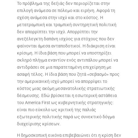
Το πρόβλημα της δεξιάς δεν περιορίζεται στην
επιλογή ανάμεσα σε πόλεμο και ειρήνη. Αφορά τη
σχέση ανάμεσα στην ισχύ και στο κόστος. Η
μετατραμπική και τραμπική συντηρητική πολιτική
δεν απορρίπτει την ισχύ. Απορρίπτει την
ανεξέλεγκτη δαπάνη ισχύος για στόχους που δεν
φαίνονται άμεσα ανταποδοτικοί. Η διάκριση είναι
κρίσιμη. Η ίδια βάση που μπορεί να υποστηρίξει
σκληρό πλήγμα εναντίον ενός αντιπάλου μπορεί να
αντιδράσει σε μια παρατεταμένη επιχείρηση με
ασαφή τέλος. Η ίδια βάση που ζητά «σεβασμό» προς
την αμερικανική ισχύ μπορεί να απορρίψει το
κόστος μιας ακόμη μεσανατολικής στρατιωτικής
δέσμευσης. Εδώ βρίσκεται η εσωτερική αστάθεια
του America First ως κυβερνητικής στρατηγικής:
είναι πιο εύκολο ως κριτική της παλιάς
εξωτερικής πολιτικής παρά ως συνεκτικό δόγμα
διαχείρισης κρίσεων.
Η δημοσκοπική εικόνα επιβεβαιώνει ότι η κρίση δεν