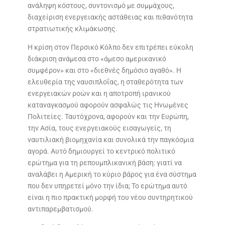
ανάληψη κόστους, συντονισμό με συμμάχους,
διαχείριση ενεργειακής αστάθειας και πιθανότητα
στρατιωτικής κλιμάκωσης.
Η κρίση στον Περσικό Κόλπο δεν επιτρέπει εύκολη
διάκριση ανάμεσα στο «άμεσο αμερικανικό
συμφέρον» και στο «διεθνές δημόσιο αγαθό». Η
ελευθερία της ναυσιπλοΐας, η σταθερότητα των
ενεργειακών ροών και η αποτροπή ιρανικού
καταναγκασμού αφορούν ασφαλώς τις Ηνωμένες
Πολιτείες. Ταυτόχρονα, αφορούν και την Ευρώπη,
την Ασία, τους ενεργειακούς εισαγωγείς, τη
ναυτιλιακή βιομηχανία και συνολικά την παγκόσμια
αγορά. Αυτό δημιουργεί το κεντρικό πολιτικό
ερώτημα για τη ρεπουμπλικανική βάση: γιατί να
αναλάβει η Αμερική το κύριο βάρος για ένα σύστημα
που δεν υπηρετεί μόνο την ίδια; Το ερώτημα αυτό
είναι η πιο πρακτική μορφή του νέου συντηρητικού
αντιπαρεμβατισμού.