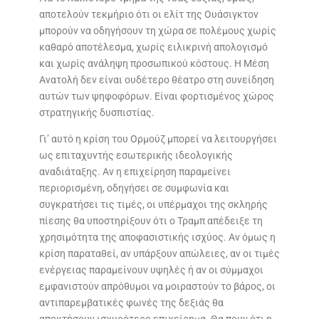
αποτελούν τεκμήριο ότι οι ελίτ της Ουάσιγκτον
μπορούν να οδηγήσουν τη χώρα σε πολέμους χωρίς
καθαρό αποτέλεσμα, χωρίς ειλικρινή απολογισμό
και χωρίς ανάληψη προσωπικού κόστους. Η Μέση
Ανατολή δεν είναι ουδέτερο θέατρο στη συνείδηση
αυτών των ψηφοφόρων. Είναι φορτισμένος χώρος
στρατηγικής δυσπιστίας.
Γι’ αυτό η κρίση του Ορμούζ μπορεί να λειτουργήσει
ως επιταχυντής εσωτερικής ιδεολογικής
αναδιάταξης. Αν η επιχείρηση παραμείνει
περιορισμένη, οδηγήσει σε συμφωνία και
συγκρατήσει τις τιμές, οι υπέρμαχοι της σκληρής
πίεσης θα υποστηρίξουν ότι ο Τραμπ απέδειξε τη
χρησιμότητα της αποφασιστικής ισχύος. Αν όμως η
κρίση παραταθεί, αν υπάρξουν απώλειες, αν οι τιμές
ενέργειας παραμείνουν υψηλές ή αν οι σύμμαχοι
εμφανιστούν απρόθυμοι να μοιραστούν το βάρος, οι
αντιπαρεμβατικές φωνές της δεξιάς θα
αποκτήσουν ισχυρότερο επιχείρημα. Θα πουν ότι η