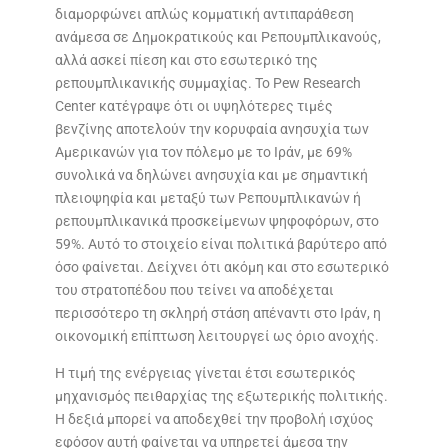
διαμορφώνει απλώς κομματική αντιπαράθεση
ανάμεσα σε Δημοκρατικούς και Ρεπουμπλικανούς,
αλλά ασκεί πίεση και στο εσωτερικό της
ρεπουμπλικανικής συμμαχίας. Το Pew Research
Center κατέγραψε ότι οι υψηλότερες τιμές
βενζίνης αποτελούν την κορυφαία ανησυχία των
Αμερικανών για τον πόλεμο με το Ιράν, με 69%
συνολικά να δηλώνει ανησυχία και με σημαντική
πλειοψηφία και μεταξύ των Ρεπουμπλικανών ή
ρεπουμπλικανικά προσκείμενων ψηφοφόρων, στο
59%. Αυτό το στοιχείο είναι πολιτικά βαρύτερο από
όσο φαίνεται. Δείχνει ότι ακόμη και στο εσωτερικό
του στρατοπέδου που τείνει να αποδέχεται
περισσότερο τη σκληρή στάση απέναντι στο Ιράν, η
οικονομική επίπτωση λειτουργεί ως όριο ανοχής.
Η τιμή της ενέργειας γίνεται έτσι εσωτερικός
μηχανισμός πειθαρχίας της εξωτερικής πολιτικής.
Η δεξιά μπορεί να αποδεχθεί την προβολή ισχύος
εφόσον αυτή φαίνεται να υπηρετεί άμεσα την