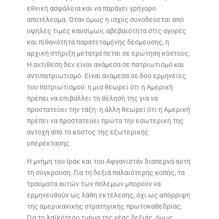
εθνική ασφάλεια και να παράγει γρήγορο
αποτέλεσμα. Όταν όμως η ισχύς συνοδεύεται από
υψηλές τιμές καυσίμων, αβεβαιότητα στις αγορές
και πιθανότητα παρατεταμένης δέσμευσης, η
αρχική στήριξη μετατρέπεται σε ερώτηση κόστους.
Η αντίθεση δεν είναι ανάμεσα σε πατριωτισμό και
αντιπατριωτισμό. Είναι ανάμεσα σε δύο ερμηνείες
του πατριωτισμού: η μία θεωρεί ότι η Αμερική
πρέπει να επιβάλλει τη θέλησή της για να
προστατεύει την τάξη· η άλλη θεωρεί ότι η Αμερική
πρέπει να προστατεύει πρώτα την εσωτερική της
αντοχή από το κόστος της εξωτερικής
υπερέκτασης.
Η μνήμη του Ιράκ και του Αφγανιστάν διαπερνά αυτή
τη σύγκρουση. Για τη δεξιά παλαιότερης κοπής, τα
τραύματα αυτών των πολέμων μπορούν να
ερμηνευθούν ως λάθη εκτέλεσης, όχι ως απόρριψη
της αμερικανικής στρατηγικής πρωτοκαθεδρίας.
Για το λαϊκότερο τμήμα της νέας δεξιάς, όμως,