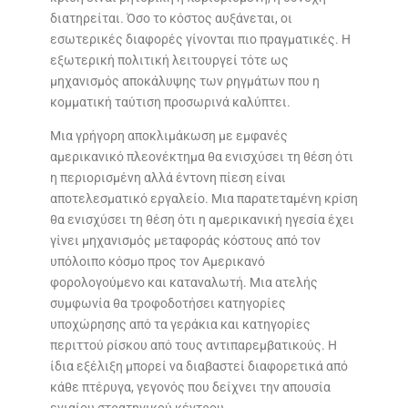
διατηρείται. Όσο το κόστος αυξάνεται, οι
εσωτερικές διαφορές γίνονται πιο πραγματικές. Η
εξωτερική πολιτική λειτουργεί τότε ως
μηχανισμός αποκάλυψης των ρηγμάτων που η
κομματική ταύτιση προσωρινά καλύπτει.
Μια γρήγορη αποκλιμάκωση με εμφανές
αμερικανικό πλεονέκτημα θα ενισχύσει τη θέση ότι
η περιορισμένη αλλά έντονη πίεση είναι
αποτελεσματικό εργαλείο. Μια παρατεταμένη κρίση
θα ενισχύσει τη θέση ότι η αμερικανική ηγεσία έχει
γίνει μηχανισμός μεταφοράς κόστους από τον
υπόλοιπο κόσμο προς τον Αμερικανό
φορολογούμενο και καταναλωτή. Μια ατελής
συμφωνία θα τροφοδοτήσει κατηγορίες
υποχώρησης από τα γεράκια και κατηγορίες
περιττού ρίσκου από τους αντιπαρεμβατικούς. Η
ίδια εξέλιξη μπορεί να διαβαστεί διαφορετικά από
κάθε πτέρυγα, γεγονός που δείχνει την απουσία
ενιαίου στρατηγικού κέντρου.