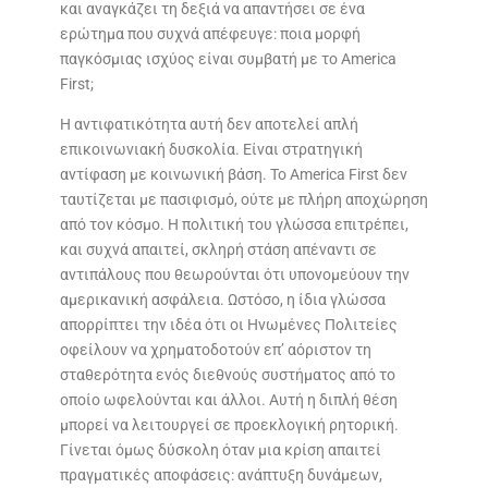
και αναγκάζει τη δεξιά να απαντήσει σε ένα
ερώτημα που συχνά απέφευγε: ποια μορφή
παγκόσμιας ισχύος είναι συμβατή με το America
First;
Η αντιφατικότητα αυτή δεν αποτελεί απλή
επικοινωνιακή δυσκολία. Είναι στρατηγική
αντίφαση με κοινωνική βάση. Το America First δεν
ταυτίζεται με πασιφισμό, ούτε με πλήρη αποχώρηση
από τον κόσμο. Η πολιτική του γλώσσα επιτρέπει,
και συχνά απαιτεί, σκληρή στάση απέναντι σε
αντιπάλους που θεωρούνται ότι υπονομεύουν την
αμερικανική ασφάλεια. Ωστόσο, η ίδια γλώσσα
απορρίπτει την ιδέα ότι οι Ηνωμένες Πολιτείες
οφείλουν να χρηματοδοτούν επ’ αόριστον τη
σταθερότητα ενός διεθνούς συστήματος από το
οποίο ωφελούνται και άλλοι. Αυτή η διπλή θέση
μπορεί να λειτουργεί σε προεκλογική ρητορική.
Γίνεται όμως δύσκολη όταν μια κρίση απαιτεί
πραγματικές αποφάσεις: ανάπτυξη δυνάμεων,