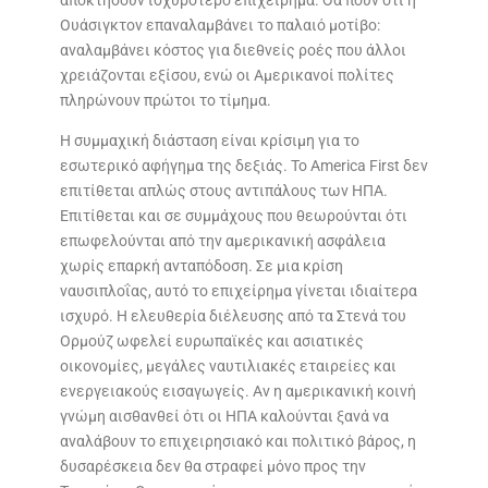
Ουάσιγκτον επαναλαμβάνει το παλαιό μοτίβο:
αναλαμβάνει κόστος για διεθνείς ροές που άλλοι
χρειάζονται εξίσου, ενώ οι Αμερικανοί πολίτες
πληρώνουν πρώτοι το τίμημα.
Η συμμαχική διάσταση είναι κρίσιμη για το
εσωτερικό αφήγημα της δεξιάς. Το America First δεν
επιτίθεται απλώς στους αντιπάλους των ΗΠΑ.
Επιτίθεται και σε συμμάχους που θεωρούνται ότι
επωφελούνται από την αμερικανική ασφάλεια
χωρίς επαρκή ανταπόδοση. Σε μια κρίση
ναυσιπλοΐας, αυτό το επιχείρημα γίνεται ιδιαίτερα
ισχυρό. Η ελευθερία διέλευσης από τα Στενά του
Ορμούζ ωφελεί ευρωπαϊκές και ασιατικές
οικονομίες, μεγάλες ναυτιλιακές εταιρείες και
ενεργειακούς εισαγωγείς. Αν η αμερικανική κοινή
γνώμη αισθανθεί ότι οι ΗΠΑ καλούνται ξανά να
αναλάβουν το επιχειρησιακό και πολιτικό βάρος, η
δυσαρέσκεια δεν θα στραφεί μόνο προς την