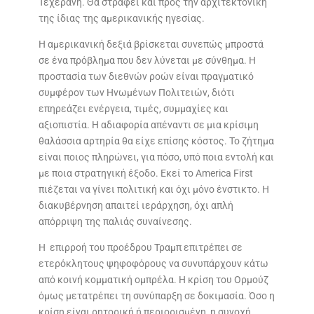
Τεχεράνη. Θα στραφεί και προς την αρχιτεκτονική
της ίδιας της αμερικανικής ηγεσίας.
Η αμερικανική δεξιά βρίσκεται συνεπώς μπροστά
σε ένα πρόβλημα που δεν λύνεται με σύνθημα. Η
προστασία των διεθνών ροών είναι πραγματικό
συμφέρον των Ηνωμένων Πολιτειών, διότι
επηρεάζει ενέργεια, τιμές, συμμαχίες και
αξιοπιστία. Η αδιαφορία απέναντι σε μια κρίσιμη
θαλάσσια αρτηρία θα είχε επίσης κόστος. Το ζήτημα
είναι ποιος πληρώνει, για πόσο, υπό ποια εντολή και
με ποια στρατηγική έξοδο. Εκεί το America First
πιέζεται να γίνει πολιτική και όχι μόνο ένστικτο. Η
διακυβέρνηση απαιτεί ιεράρχηση, όχι απλή
απόρριψη της παλιάς συναίνεσης.
Η επιρροή του προέδρου Τραμπ επιτρέπει σε
ετερόκλητους ψηφοφόρους να συνυπάρχουν κάτω
από κοινή κομματική ομπρέλα. Η κρίση του Ορμούζ
όμως μετατρέπει τη συνύπαρξη σε δοκιμασία. Όσο η
κρίση είναι ρητορική ή περιορισμένη, η συνοχή