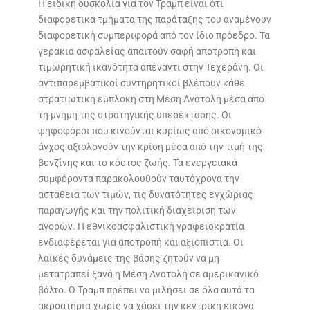
Η ειδική δυσκολία για τον Τραμπ είναι ότι
διαφορετικά τμήματα της παράταξης του αναμένουν
διαφορετική συμπεριφορά από τον ίδιο πρόεδρο. Τα
γεράκια ασφαλείας απαιτούν σαφή αποτροπή και
τιμωρητική ικανότητα απέναντι στην Τεχεράνη. Οι
αντιπαρεμβατικοί συντηρητικοί βλέπουν κάθε
στρατιωτική εμπλοκή στη Μέση Ανατολή μέσα από
τη μνήμη της στρατηγικής υπερέκτασης. Οι
ψηφοφόροι που κινούνται κυρίως από οικονομικό
άγχος αξιολογούν την κρίση μέσα από την τιμή της
βενζίνης και το κόστος ζωής. Τα ενεργειακά
συμφέροντα παρακολουθούν ταυτόχρονα την
αστάθεια των τιμών, τις δυνατότητες εγχώριας
παραγωγής και την πολιτική διαχείριση των
αγορών. Η εθνικοασφαλιστική γραφειοκρατία
ενδιαφέρεται για αποτροπή και αξιοπιστία. Οι
λαϊκές δυνάμεις της βάσης ζητούν να μη
μετατραπεί ξανά η Μέση Ανατολή σε αμερικανικό
βάλτο. Ο Τραμπ πρέπει να μιλήσει σε όλα αυτά τα
ακροατήρια χωρίς να χάσει την κεντρική εικόνα