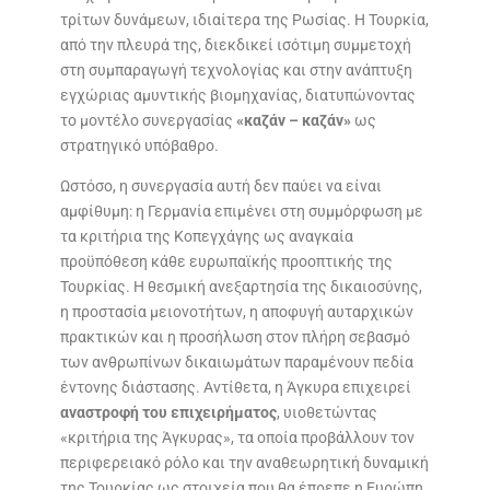
τρίτων δυνάμεων, ιδιαίτερα της Ρωσίας. Η Τουρκία,
από την πλευρά της, διεκδικεί ισότιμη συμμετοχή
στη συμπαραγωγή τεχνολογίας και στην ανάπτυξη
εγχώριας αμυντικής βιομηχανίας, διατυπώνοντας
το μοντέλο συνεργασίας
«καζάν – καζάν»
ως
στρατηγικό υπόβαθρο.
Ωστόσο, η συνεργασία αυτή δεν παύει να είναι
αμφίθυμη: η Γερμανία επιμένει στη συμμόρφωση με
τα κριτήρια της Κοπεγχάγης ως αναγκαία
προϋπόθεση κάθε ευρωπαϊκής προοπτικής της
Τουρκίας. Η θεσμική ανεξαρτησία της δικαιοσύνης,
η προστασία μειονοτήτων, η αποφυγή αυταρχικών
πρακτικών και η προσήλωση στον πλήρη σεβασμό
των ανθρωπίνων δικαιωμάτων παραμένουν πεδία
έντονης διάστασης. Αντίθετα, η Άγκυρα επιχειρεί
αναστροφή του επιχειρήματος
, υιοθετώντας
«κριτήρια της Άγκυρας», τα οποία προβάλλουν τον
περιφερειακό ρόλο και την αναθεωρητική δυναμική
της Τουρκίας ως στοιχεία που θα έπρεπε η Ευρώπη