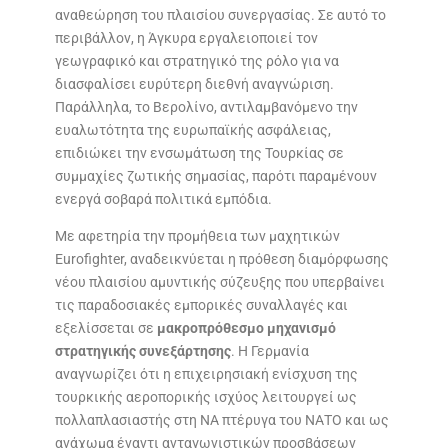
αναθεώρηση του πλαισίου συνεργασίας. Σε αυτό το
περιβάλλον, η Άγκυρα εργαλειοποιεί τον
γεωγραφικό και στρατηγικό της ρόλο για να
διασφαλίσει ευρύτερη διεθνή αναγνώριση.
Παράλληλα, το Βερολίνο, αντιλαμβανόμενο την
ευαλωτότητα της ευρωπαϊκής ασφάλειας,
επιδιώκει την ενσωμάτωση της Τουρκίας σε
συμμαχίες ζωτικής σημασίας, παρότι παραμένουν
ενεργά σοβαρά πολιτικά εμπόδια.
Με αφετηρία την προμήθεια των μαχητικών
Eurofighter, αναδεικνύεται η πρόθεση διαμόρφωσης
νέου πλαισίου αμυντικής σύζευξης που υπερβαίνει
τις παραδοσιακές εμπορικές συναλλαγές και
εξελίσσεται σε
μακροπρόθεσμο μηχανισμό
στρατηγικής συνεξάρτησης
. Η Γερμανία
αναγνωρίζει ότι η επιχειρησιακή ενίσχυση της
τουρκικής αεροπορικής ισχύος λειτουργεί ως
πολλαπλασιαστής στη ΝΑ πτέρυγα του ΝΑΤΟ και ως
ανάχωμα έναντι ανταγωνιστικών προσβάσεων