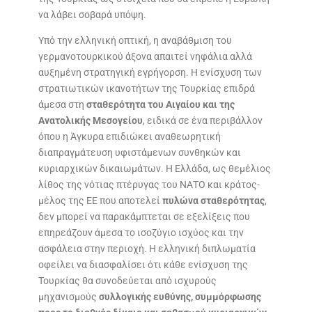
να λάβει σοβαρά υπόψη.
Υπό την ελληνική οπτική, η αναβάθμιση του
γερμανοτουρκικού άξονα απαιτεί νηφάλια αλλά
αυξημένη στρατηγική εγρήγορση. Η ενίσχυση των
στρατιωτικών ικανοτήτων της Τουρκίας επιδρά
άμεσα στη
σταθερότητα του Αιγαίου και της
Ανατολικής Μεσογείου
, ειδικά σε ένα περιβάλλον
όπου η Άγκυρα επιδιώκει αναθεωρητική
διαπραγμάτευση υφιστάμενων συνθηκών και
κυριαρχικών δικαιωμάτων. Η Ελλάδα, ως θεμέλιος
λίθος της νότιας πτέρυγας του ΝΑΤΟ και κράτος-
μέλος της ΕΕ που αποτελεί
πυλώνα σταθερότητας
,
δεν μπορεί να παρακάμπτεται σε εξελίξεις που
επηρεάζουν άμεσα το ισοζύγιο ισχύος και την
ασφάλεια στην περιοχή. Η ελληνική διπλωματία
οφείλει να διασφαλίσει ότι κάθε ενίσχυση της
Τουρκίας θα συνοδεύεται από ισχυρούς
μηχανισμούς
συλλογικής ευθύνης, συμμόρφωσης