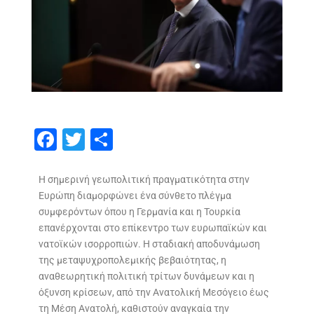
F
T
S
ac
w
h
e
itt
ar
Η σημερινή γεωπολιτική πραγματικότητα στην
Ευρώπη διαμορφώνει ένα σύνθετο πλέγμα
b
er
e
συμφερόντων όπου η Γερμανία και η Τουρκία
o
επανέρχονται στο επίκεντρο των ευρωπαϊκών και
o
νατοϊκών ισορροπιών. Η σταδιακή αποδυνάμωση
της μεταψυχροπολεμικής βεβαιότητας, η
k
αναθεωρητική πολιτική τρίτων δυνάμεων και η
όξυνση κρίσεων, από την Ανατολική Μεσόγειο έως
τη Μέση Ανατολή, καθιστούν αναγκαία την