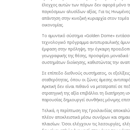
έλεγχος αυτών των πόρων δεν αφορά μόνο τη
παγκόσμιων αλυσίδων αξίας. Για τις Ηνωμένες
απάντηση στην κινεζική κυριαρχία στον τομέα 
οικονομίας.
Το αμυντικό σύστημα «Golden Dome» εντάσσετ
τεχνολογικό πρόγραμμα αντιπυραυλικής άμυνας
έμφαση στην πρόληψη, την έγκαιρη προειδοπο
γεωγραφικής της θέσης, προσφέρει μοναδικά 
συστημάτων διοίκησης, καθιστώντας την αναπ
Σε επίπεδο διεθνούς συστήματος, οι εξελίξε
σταθερότητας, όπου οι ζώνες άμεσης αντιπαρ
Αρκτική δεν είναι πιθανό να μετατραπεί σε π
στρατηγική της αξία επιβάλλει τη διατήρηση ι
παρουσίας δημιουργεί συνθήκες μόνιμης επιτή
Τελικά, η περίπτωση της Γροιλανδίας αποκαλύ
πλέον αποκλειστικά μέσω συνόρων και σημαι
πλαισίων. Όσοι ελέγχουν τις λειτουργίες, ελ