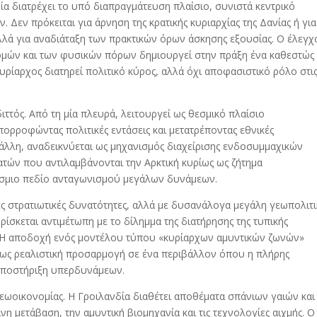
οία διατρέχει το υπό διαπραγμάτευση πλαίσιο, συνιστά κεντρικό
 Δεν πρόκειται για άρνηση της κρατικής κυριαρχίας της Δανίας ή για
λλά για αναδιάταξη των πρακτικών όρων άσκησης εξουσίας. Ο έλεγχ
ομών και των φυσικών πόρων δημιουργεί στην πράξη ένα καθεστώς
κυρίαρχος διατηρεί πολιτικό κύρος, αλλά όχι αποφασιστικό ρόλο στι
ιττός. Από τη μία πλευρά, λειτουργεί ως θεσμικό πλαίσιο
πορροφώντας πολιτικές εντάσεις και μετατρέποντας εθνικές
 άλλη, αναδεικνύεται ως μηχανισμός διαχείρισης ενδοσυμμαχικών
ατών που αντιλαμβάνονται την Αρκτική κυρίως ως ζήτημα
κόσμιο πεδίο ανταγωνισμού μεγάλων δυνάμεων.
ες στρατιωτικές δυνατότητες, αλλά με δυσανάλογα μεγάλη γεωπολιτ
ίσκεται αντιμέτωπη με το δίλημμα της διατήρησης της τυπικής
ς. Η αποδοχή ενός μοντέλου τύπου «κυρίαρχων αμυντικών ζωνών»
 ως ρεαλιστική προσαρμογή σε ένα περιβάλλον όπου η πλήρης
 υποστήριξη υπερδυνάμεων.
 γεωοικονομίας. Η Γροιλανδία διαθέτει αποθέματα σπάνιων γαιών και
η μετάβαση, την αμυντική βιομηχανία και τις τεχνολογίες αιχμής. Ο