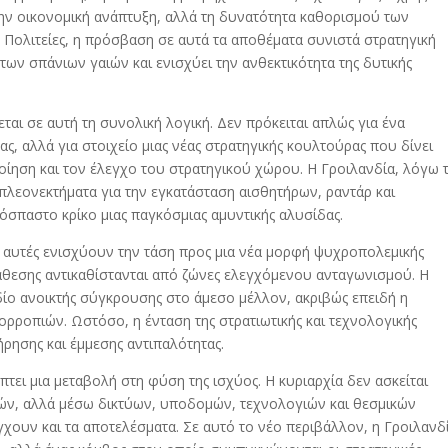
ν οικονομική ανάπτυξη, αλλά τη δυνατότητα καθορισμού των
 Πολιτείες, η πρόσβαση σε αυτά τα αποθέματα συνιστά στρατηγική
των σπάνιων γαιών και ενισχύει την ανθεκτικότητα της δυτικής
αι σε αυτή τη συνολική λογική. Δεν πρόκειται απλώς για ένα
, αλλά για στοιχείο μιας νέας στρατηγικής κουλτούρας που δίνει
ίηση και τον έλεγχο του στρατηγικού χώρου. Η Γροιλανδία, λόγω 
πλεονεκτήματα για την εγκατάσταση αισθητήρων, ραντάρ και
όσπαστο κρίκο μιας παγκόσμιας αμυντικής αλυσίδας.
ις αυτές ενισχύουν την τάση προς μια νέα μορφή ψυχροπολεμικής
άθεσης αντικαθίστανται από ζώνες ελεγχόμενου ανταγωνισμού. Η
εδίο ανοικτής σύγκρουσης στο άμεσο μέλλον, ακριβώς επειδή η
σορροπιών. Ωστόσο, η ένταση της στρατιωτικής και τεχνολογικής
ρησης και έμμεσης αντιπαλότητας.
πτει μια μεταβολή στη φύση της ισχύος. Η κυριαρχία δεν ασκείται
ών, αλλά μέσω δικτύων, υποδομών, τεχνολογιών και θεσμικών
έγχουν και τα αποτελέσματα. Σε αυτό το νέο περιβάλλον, η Γροιλανδ