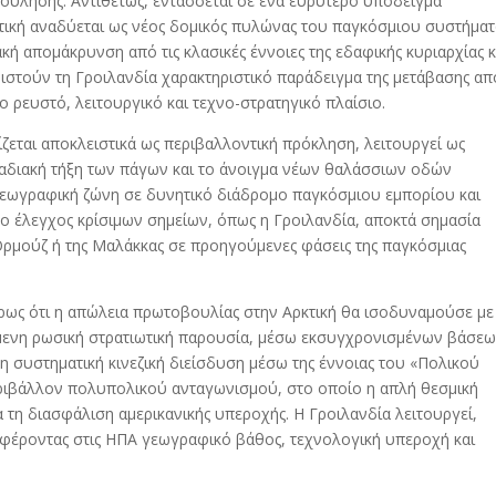
βούλησης. Αντιθέτως, εντάσσεται σε ένα ευρύτερο υπόδειγμα
τική αναδύεται ως νέος δομικός πυλώνας του παγκόσμιου συστήματ
κή απομάκρυνση από τις κλασικές έννοιες της εδαφικής κυριαρχίας κ
στούν τη Γροιλανδία χαρακτηριστικό παράδειγμα της μετάβασης απ
ο ρευστό, λειτουργικό και τεχνο-στρατηγικό πλαίσιο.
ίζεται αποκλειστικά ως περιβαλλοντική πρόκληση, λειτουργεί ως
ταδιακή τήξη των πάγων και το άνοιγμα νέων θαλάσσιων οδών
εωγραφική ζώνη σε δυνητικό διάδρομο παγκόσμιου εμπορίου και
 ο έλεγχος κρίσιμων σημείων, όπως η Γροιλανδία, αποκτά σημασία
 Ορμούζ ή της Μαλάκκας σε προηγούμενες φάσεις της παγκόσμιας
ίρως ότι η απώλεια πρωτοβουλίας στην Αρκτική θα ισοδυναμούσε με
όμενη ρωσική στρατιωτική παρουσία, μέσω εκσυγχρονισμένων βάσε
η συστηματική κινεζική διείσδυση μέσω της έννοιας του «Πολικού
ριβάλλον πολυπολικού ανταγωνισμού, στο οποίο η απλή θεσμική
α τη διασφάλιση αμερικανικής υπεροχής. Η Γροιλανδία λειτουργεί,
φέροντας στις ΗΠΑ γεωγραφικό βάθος, τεχνολογική υπεροχή και