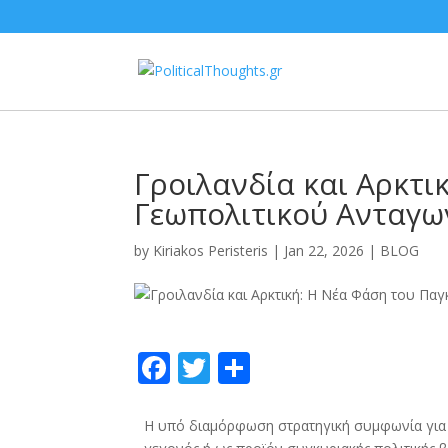
Γροιλανδία και Αρκτι
Γεωπολιτικού Ανταγω
by
Kiriakos Peristeris
|
Jan 22, 2026
|
BLOG
F
T
S
ac
w
h
e
itt
ar
Η υπό διαμόρφωση στρατηγική συμφωνία για 