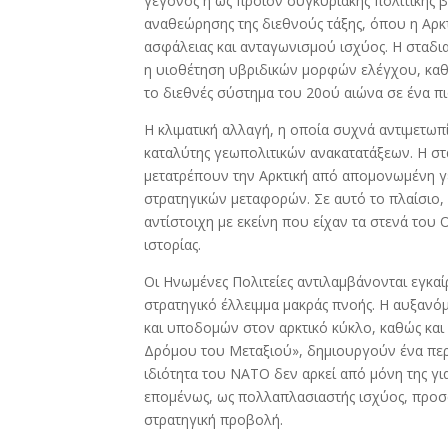
γεγονός ή ως προϊόν συγκυριακής πολιτικής 
b
er
e
αναθεώρησης της διεθνούς τάξης, όπου η Αρκ
o
ασφάλειας και ανταγωνισμού ισχύος. Η σταδια
o
η υιοθέτηση υβριδικών μορφών ελέγχου, καθι
το διεθνές σύστημα του 20ού αιώνα σε ένα πι
k
Η κλιματική αλλαγή, η οποία συχνά αντιμετωπ
καταλύτης γεωπολιτικών ανακατατάξεων. Η σ
μετατρέπουν την Αρκτική από απομονωμένη γ
στρατηγικών μεταφορών. Σε αυτό το πλαίσιο,
αντίστοιχη με εκείνη που είχαν τα στενά του
ιστορίας.
Οι Ηνωμένες Πολιτείες αντιλαμβάνονται εγκα
στρατηγικό έλλειμμα μακράς πνοής. Η αυξαν
και υποδομών στον αρκτικό κύκλο, καθώς και 
Δρόμου του Μεταξιού», δημιουργούν ένα πε
ιδιότητα του ΝΑΤΟ δεν αρκεί από μόνη της γι
επομένως, ως πολλαπλασιαστής ισχύος, προσ
στρατηγική προβολή.