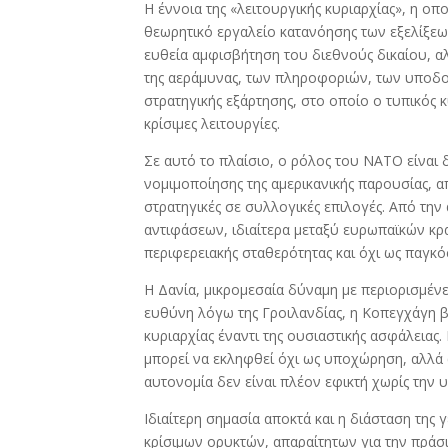
Η έννοια της «λειτουργικής κυριαρχίας», η οπ
θεωρητικό εργαλείο κατανόησης των εξελίξεων.
ευθεία αμφισβήτηση του διεθνούς δικαίου, α
της αεράμυνας, των πληροφοριών, των υποδ
στρατηγικής εξάρτησης, στο οποίο ο τυπικός 
κρίσιμες λειτουργίες.
Σε αυτό το πλαίσιο, ο ρόλος του ΝΑΤΟ είναι δ
νομιμοποίησης της αμερικανικής παρουσίας, α
στρατηγικές σε συλλογικές επιλογές. Από την
αντιφάσεων, ιδιαίτερα μεταξύ ευρωπαϊκών κρ
περιφερειακής σταθερότητας και όχι ως παγ
Η Δανία, μικρομεσαία δύναμη με περιορισμέν
ευθύνη λόγω της Γροιλανδίας, η Κοπεγχάγη βρ
κυριαρχίας έναντι της ουσιαστικής ασφάλεια
μπορεί να εκληφθεί όχι ως υποχώρηση, αλλά
αυτονομία δεν είναι πλέον εφικτή χωρίς την
Ιδιαίτερη σημασία αποκτά και η διάσταση της
κρίσιμων ορυκτών, απαραίτητων για την πράσιν