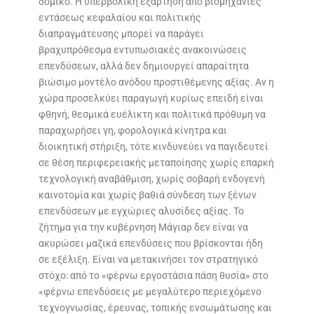
δομικό. Η υπερβολική εξάρτηση από βιομηχανίες
εντάσεως κεφαλαίου και πολιτικής
διαπραγμάτευσης μπορεί να παράγει
βραχυπρόθεσμα εντυπωσιακές ανακοινώσεις
επενδύσεων, αλλά δεν δημιουργεί απαραίτητα
βιώσιμο μοντέλο ανόδου προστιθέμενης αξίας. Αν η
χώρα προσελκύει παραγωγή κυρίως επειδή είναι
φθηνή, θεσμικά ευέλικτη και πολιτικά πρόθυμη να
παραχωρήσει γη, φορολογικά κίνητρα και
διοικητική στήριξη, τότε κινδυνεύει να παγιδευτεί
σε θέση περιφερειακής μεταποίησης χωρίς επαρκή
τεχνολογική αναβάθμιση, χωρίς σοβαρή ενδογενή
καινοτομία και χωρίς βαθιά σύνδεση των ξένων
επενδύσεων με εγχώριες αλυσίδες αξίας. Το
ζήτημα για την κυβέρνηση Μάγιαρ δεν είναι να
ακυρώσει μαζικά επενδύσεις που βρίσκονται ήδη
σε εξέλιξη. Είναι να μετακινήσει τον στρατηγικό
στόχο: από το «φέρνω εργοστάσια πάση θυσία» στο
«φέρνω επενδύσεις με μεγαλύτερο περιεχόμενο
τεχνογνωσίας, έρευνας, τοπικής ενσωμάτωσης και