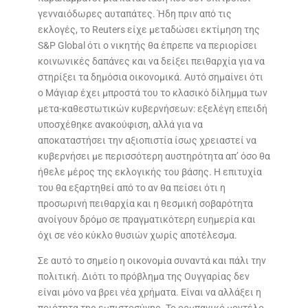
γενναιόδωρες αυταπάτες. Ήδη πριν από τις
εκλογές, το Reuters είχε μεταδώσει εκτίμηση της
S&P Global ότι ο νικητής θα έπρεπε να περιορίσει
κοινωνικές δαπάνες και να δείξει πειθαρχία για να
στηρίξει τα δημόσια οικονομικά. Αυτό σημαίνει ότι
ο Μάγιαρ έχει μπροστά του το κλασικό δίλημμα των
μετα-καθεστωτικών κυβερνήσεων: εξελέγη επειδή
υποσχέθηκε ανακούφιση, αλλά για να
αποκαταστήσει την αξιοπιστία ίσως χρειαστεί να
κυβερνήσει με περισσότερη αυστηρότητα απ’ όσο θα
ήθελε μέρος της εκλογικής του βάσης. Η επιτυχία
του θα εξαρτηθεί από το αν θα πείσει ότι η
προσωρινή πειθαρχία και η θεσμική σοβαρότητα
ανοίγουν δρόμο σε πραγματικότερη ευημερία και
όχι σε νέο κύκλο θυσιών χωρίς αποτέλεσμα.
Σε αυτό το σημείο η οικονομία συναντά και πάλι την
πολιτική. Διότι το πρόβλημα της Ουγγαρίας δεν
είναι μόνο να βρει νέα χρήματα. Είναι να αλλάξει η
ποιότητα της εμπιστοσύνης. Το ορμπανικό μοντέλο