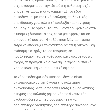
είχε ενσωματώσει την ιδέα ότι η πολιτική ισχύς
μπορεί να παράγει οικονομική τάξη σχεδόν
αυτοδύναμα: με κρατική βούληση, επιλεκτικές
επενδύσεις, γεωπολιτική ευελιξία και κεντρική
πειθαρχία. Το όριο αυτού του μοντέλου φάνηκε όταν
η θεσμική δυσπιστία άρχισε να μεταφράζεται σε
οικονομικό κόστος. Η κυβέρνηση Μάγιαρ πρέπει
τώρα να αποδείξει το αντίστροφο: ότι η οικονομική
ανάκαμψη στηρίζεται σε θεσμούς, σε
προβλεψιμότητα, σε καθαρούς κανόνες, σε ισότιμη
αγορά, σε πραγματική σύνδεση με την ευρωπαϊκή
χρηματοδοτική και ρυθμιστική σφαίρα.
Το νέο υπόδειγμα, εάν υπάρξει, δεν θα είναι
εντυπωσιακό με την έννοια της πολιτικής
σκηνοθεσίας. Δεν θα παράγει ίσως τις θεαματικές
στιγμές της παλαιάς ρητορικής περί «εθνικής
ανόδου». Θα είναι περισσότερο τεχνικό,
περισσότερο διοικητικό, περισσότερο συνδεδεμένο