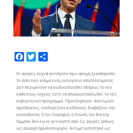
F
T
S
ac
w
h
e
itt
ar
Οι αγορές συχνά αντιδρούν πριν ακόμη ξεκαθαρίσει
το πολιτικό νόημα ενός εκλογικού αποτελέσματος.
b
er
e
Δεν περιμένουν να κωδικοποιηθεί πλήρως το νέο
o
καθεστώς ισχύος, ούτε να αποκρυσταλλωθεί το νέο
o
κυβερνητικό πρόγραμμα. Προεξοφλούν. Αποτιμούν
προσδοκίες, υπολογίζουν κινδύνους, διαβάζουν την
k
κατεύθυνση. Στην Ουγγαρία, η πτώση του Βίκτορ
Όρμπαν δεν έγινε αντιληπτή από τις αγορές απλώς
ως αλλαγή πρωθυπουργού. Αντιμετωπίστηκε ως