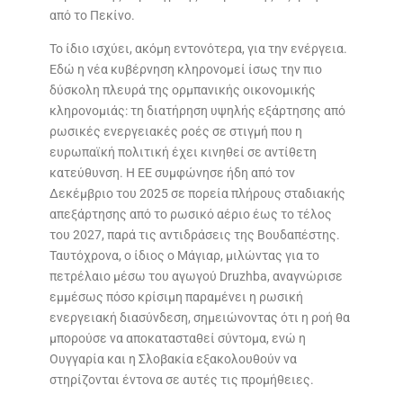
από το Πεκίνο.
Το ίδιο ισχύει, ακόμη εντονότερα, για την ενέργεια.
Εδώ η νέα κυβέρνηση κληρονομεί ίσως την πιο
δύσκολη πλευρά της ορμπανικής οικονομικής
κληρονομιάς: τη διατήρηση υψηλής εξάρτησης από
ρωσικές ενεργειακές ροές σε στιγμή που η
ευρωπαϊκή πολιτική έχει κινηθεί σε αντίθετη
κατεύθυνση. Η ΕΕ συμφώνησε ήδη από τον
Δεκέμβριο του 2025 σε πορεία πλήρους σταδιακής
απεξάρτησης από το ρωσικό αέριο έως το τέλος
του 2027, παρά τις αντιδράσεις της Βουδαπέστης.
Ταυτόχρονα, ο ίδιος ο Μάγιαρ, μιλώντας για το
πετρέλαιο μέσω του αγωγού Druzhba, αναγνώρισε
εμμέσως πόσο κρίσιμη παραμένει η ρωσική
ενεργειακή διασύνδεση, σημειώνοντας ότι η ροή θα
μπορούσε να αποκατασταθεί σύντομα, ενώ η
Ουγγαρία και η Σλοβακία εξακολουθούν να
στηρίζονται έντονα σε αυτές τις προμήθειες.