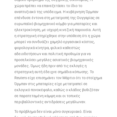
χώρα πρέπει να επανεξετάσει το ίδιο το
αναπτυξιακό της υπόδειγμα. Η κυβέρνηση Όρμπαν
επένδυσε έντονα στη μετατροπή της Ουγγαρίας σε
ευρωπαϊκό βιομηχανικό κόμβο για μπαταρίες και
ηλεκτροκίνηση, με ισχυρή κινεζική παρουσία. Αυτή
η στρατηγική στηρίχθηκε στην υπόθεση ότι η χώρα
μπορεί να συνδυάζει χαμηλό εργασιακό κόστος,
φορολογικά κίνητρα, φιλικό καθεστώς
αδειοδοτήσεων και πολιτική προθυμία για να
προσελκύσει μεγάλες ασιατικές βιομηχανικές
μονάδες. Όμως ήδη πριν από τις εκλογές η
στρατηγική αυτή έδειχνε σημάδια κόπωσης. Το
Reuters είχε επισημάνει τον Μάρτιο ότι το στοίχημα
Όρμπαν στις μπαταρίες είχε μετατραπεί σε
εκλογικό πονοκέφαλο, καθώς ο κλάδος βυθιζόταν
σε παρατεταμένη κάμψη και οι τοπικές
περιβαλλοντικές αντιδράσεις μεγάλωναν.
Το πρόβλημα δεν είναι μόνο συγκυριακό. Είναι