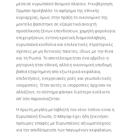
μέσα σε ευρωπαϊκό θεσμικό πλαίσιο. Η κυβέρνηση
Όρμπαν προέβαλλε το αφήγημα της εθνικής
κυριαρχίας, όμως στην πράξη το οικονομικό της
μοντέλο βασίστηκε σε εξαιρετικά ανοιχτή
προσέλκυση ξένων επενδύσεων, χαμηλή φορολογία
επιχειρήσεων, έντονη κρατική διαμεσολάβηση,
ευρωπαϊκά κονδύλια και επιλεκτικές στρατηγικές
σχέσεις με μη δυτικούς παίκτες, ιδίως με την Κίνα
και τη Ρωσία. Το αποτέλεσμα ήταν ένα υβρίδιο: η
ρητορική ήταν εθνική, αλλά η οικονομική υποδομή
βαθιά εξαρτημένη από εξωτερικά κεφάλαια,
επιδοτήσεις, ενεργειακές ροές και γεωπολιτικές
ισορροπίες. Όταν αυτές οι ισορροπίες άρχισαν να
αλλάζουν, το σύστημα φάνηκε λιγότερο ευέλικτο
απ’ όσο παρουσιαζόταν.
Η πρώτη μεγάλη μεταβλητή του νέου τοπίου είναι η
Ευρωπαϊκή Ένωση. Ο Μάγιαρ έχει ήδη ξεκινήσει
πρόωρες επαφές με Ευρωπαίους αξιωματούχους
για την αποδέσμευση των παγωμένων κεφαλαίων,