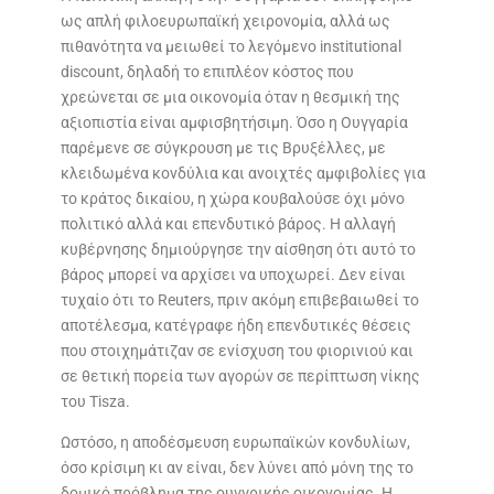
ως απλή φιλοευρωπαϊκή χειρονομία, αλλά ως
πιθανότητα να μειωθεί το λεγόμενο institutional
discount, δηλαδή το επιπλέον κόστος που
χρεώνεται σε μια οικονομία όταν η θεσμική της
αξιοπιστία είναι αμφισβητήσιμη. Όσο η Ουγγαρία
παρέμενε σε σύγκρουση με τις Βρυξέλλες, με
κλειδωμένα κονδύλια και ανοιχτές αμφιβολίες για
το κράτος δικαίου, η χώρα κουβαλούσε όχι μόνο
πολιτικό αλλά και επενδυτικό βάρος. Η αλλαγή
κυβέρνησης δημιούργησε την αίσθηση ότι αυτό το
βάρος μπορεί να αρχίσει να υποχωρεί. Δεν είναι
τυχαίο ότι το Reuters, πριν ακόμη επιβεβαιωθεί το
αποτέλεσμα, κατέγραφε ήδη επενδυτικές θέσεις
που στοιχημάτιζαν σε ενίσχυση του φιορινιού και
σε θετική πορεία των αγορών σε περίπτωση νίκης
του Tisza.
Ωστόσο, η αποδέσμευση ευρωπαϊκών κονδυλίων,
όσο κρίσιμη κι αν είναι, δεν λύνει από μόνη της το
δομικό πρόβλημα της ουγγρικής οικονομίας. Η