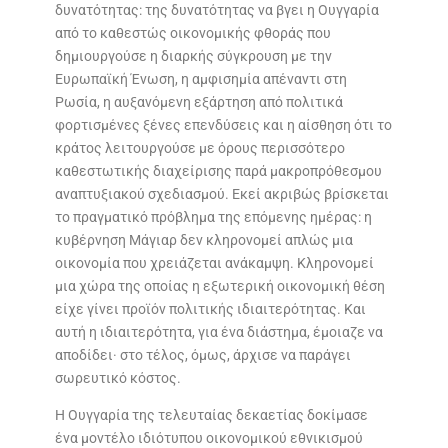
δυνατότητας: της δυνατότητας να βγει η Ουγγαρία
από το καθεστώς οικονομικής φθοράς που
δημιουργούσε η διαρκής σύγκρουση με την
Ευρωπαϊκή Ένωση, η αμφισημία απέναντι στη
Ρωσία, η αυξανόμενη εξάρτηση από πολιτικά
φορτισμένες ξένες επενδύσεις και η αίσθηση ότι το
κράτος λειτουργούσε με όρους περισσότερο
καθεστωτικής διαχείρισης παρά μακροπρόθεσμου
αναπτυξιακού σχεδιασμού. Εκεί ακριβώς βρίσκεται
το πραγματικό πρόβλημα της επόμενης ημέρας: η
κυβέρνηση Μάγιαρ δεν κληρονομεί απλώς μια
οικονομία που χρειάζεται ανάκαμψη. Κληρονομεί
μια χώρα της οποίας η εξωτερική οικονομική θέση
είχε γίνει προϊόν πολιτικής ιδιαιτερότητας. Και
αυτή η ιδιαιτερότητα, για ένα διάστημα, έμοιαζε να
αποδίδει· στο τέλος, όμως, άρχισε να παράγει
σωρευτικό κόστος.
Η Ουγγαρία της τελευταίας δεκαετίας δοκίμασε
ένα μοντέλο ιδιότυπου οικονομικού εθνικισμού