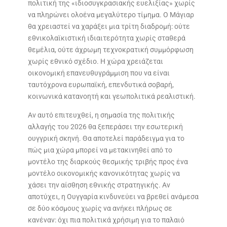
πολιτική της «ιδιοσυγκρασιακής ευελιξίας» χωρίς
να πληρώνει ολοένα μεγαλύτερο τίμημα. Ο Μάγιαρ
θα χρειαστεί να χαράξει μια τρίτη διαδρομή: ούτε
εθνικολαϊκιστική ιδιαιτερότητα χωρίς σταθερά
θεμέλια, ούτε άχρωμη τεχνοκρατική συμμόρφωση
χωρίς εθνικό σχέδιο. Η χώρα χρειάζεται
οικονομική επανευθυγράμμιση που να είναι
ταυτόχρονα ευρωπαϊκή, επενδυτικά σοβαρή,
κοινωνικά κατανοητή και γεωπολιτικά ρεαλιστική.
Αν αυτό επιτευχθεί, η σημασία της πολιτικής
αλλαγής του 2026 θα ξεπεράσει την εσωτερική
ουγγρική σκηνή. Θα αποτελεί παράδειγμα για το
πώς μια χώρα μπορεί να μετακινηθεί από το
μοντέλο της διαρκούς θεσμικής τριβής προς ένα
μοντέλο οικονομικής κανονικότητας χωρίς να
χάσει την αίσθηση εθνικής στρατηγικής. Αν
αποτύχει, η Ουγγαρία κινδυνεύει να βρεθεί ανάμεσα
σε δύο κόσμους χωρίς να ανήκει πλήρως σε
κανέναν: όχι πια πολιτικά χρήσιμη για το παλαιό