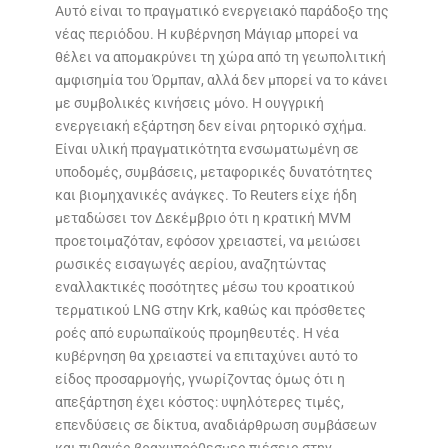
Αυτό είναι το πραγματικό ενεργειακό παράδοξο της
νέας περιόδου. Η κυβέρνηση Μάγιαρ μπορεί να
θέλει να απομακρύνει τη χώρα από τη γεωπολιτική
αμφισημία του Όρμπαν, αλλά δεν μπορεί να το κάνει
με συμβολικές κινήσεις μόνο. Η ουγγρική
ενεργειακή εξάρτηση δεν είναι ρητορικό σχήμα.
Είναι υλική πραγματικότητα ενσωματωμένη σε
υποδομές, συμβάσεις, μεταφορικές δυνατότητες
και βιομηχανικές ανάγκες. Το Reuters είχε ήδη
μεταδώσει τον Δεκέμβριο ότι η κρατική MVM
προετοιμαζόταν, εφόσον χρειαστεί, να μειώσει
ρωσικές εισαγωγές αερίου, αναζητώντας
εναλλακτικές ποσότητες μέσω του κροατικού
τερματικού LNG στην Krk, καθώς και πρόσθετες
ροές από ευρωπαϊκούς προμηθευτές. Η νέα
κυβέρνηση θα χρειαστεί να επιταχύνει αυτό το
είδος προσαρμογής, γνωρίζοντας όμως ότι η
απεξάρτηση έχει κόστος: υψηλότερες τιμές,
επενδύσεις σε δίκτυα, αναδιάρθρωση συμβάσεων
και πιθανές βραχυπρόθεσμες πιέσεις στην