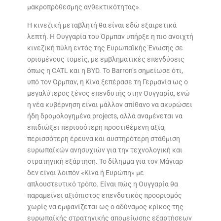
μακροπρόθεσμης ανθεκτικότητας».
Η κινεζική μεταβλητή θα είναι εδώ εξαιρετικά
λεπτή. Η Ουγγαρία του Όρμπαν υπήρξε η πιο ανοιχτή
κινεζική πύλη εντός της Ευρωπαϊκής Ένωσης σε
ορισμένους τομείς, με εμβληματικές επενδύσεις
όπως η CATL και η BYD. Το Barron’s σημείωσε ότι,
υπό τον Όρμπαν, η Κίνα ξεπέρασε τη Γερμανία ως ο
μεγαλύτερος ξένος επενδυτής στην Ουγγαρία, ενώ
η νέα κυβέρνηση είναι μάλλον απίθανο να ακυρώσει
ήδη δρομολογημένα projects, αλλά αναμένεται να
επιδιώξει περισσότερη προστιθέμενη αξία,
περισσότερη έρευνα και αυστηρότερη στάθμιση
ευρωπαϊκών ανησυχιών για την τεχνολογική και
στρατηγική εξάρτηση. Το δίλημμα για τον Μάγιαρ
δεν είναι λοιπόν «Κίνα ή Ευρώπη» με
απλουστευτικό τρόπο. Είναι πώς η Ουγγαρία θα
παραμείνει αξιόπιστος επενδυτικός προορισμός
χωρίς να εμφανίζεται ως ο αδύναμος κρίκος της
ευρωπαϊκής στρατηγικής απομείωσης εξαρτήσεων