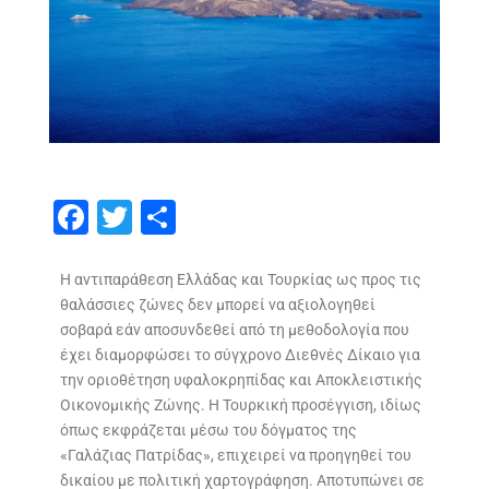
F
T
S
ac
w
h
e
itt
ar
Η αντιπαράθεση Ελλάδας και Τουρκίας ως προς τις
θαλάσσιες ζώνες δεν μπορεί να αξιολογηθεί
b
er
e
σοβαρά εάν αποσυνδεθεί από τη μεθοδολογία που
o
έχει διαμορφώσει το σύγχρονο Διεθνές Δίκαιο για
o
την οριοθέτηση υφαλοκρηπίδας και Αποκλειστικής
Οικονομικής Ζώνης. Η Τουρκική προσέγγιση, ιδίως
k
όπως εκφράζεται μέσω του δόγματος της
«Γαλάζιας Πατρίδας», επιχειρεί να προηγηθεί του
δικαίου με πολιτική χαρτογράφηση. Αποτυπώνει σε