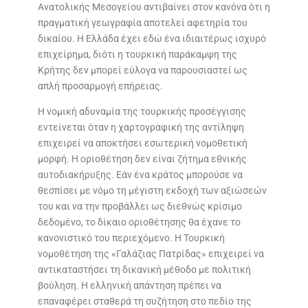
Ανατολικής Μεσογείου αντιβαίνει στον κανόνα ότι η
πραγματική γεωγραφία αποτελεί αφετηρία του
δικαίου. Η Ελλάδα έχει εδώ ένα ιδιαιτέρως ισχυρό
επιχείρημα, διότι η τουρκική παράκαμψη της
Κρήτης δεν μπορεί εύλογα να παρουσιαστεί ως
απλή προσαρμογή επήρειας.
Η νομική αδυναμία της τουρκικής προσέγγισης
εντείνεται όταν η χαρτογραφική της αντίληψη
επιχειρεί να αποκτήσει εσωτερική νομοθετική
μορφή. Η οριοθέτηση δεν είναι ζήτημα εθνικής
αυτοδιακήρυξης. Εάν ένα κράτος μπορούσε να
θεσπίσει με νόμο τη μέγιστη εκδοχή των αξιώσεών
του και να την προβάλλει ως διεθνώς κρίσιμο
δεδομένο, το δίκαιο οριοθέτησης θα έχανε το
κανονιστικό του περιεχόμενο. Η Τουρκική
νομοθέτηση της «Γαλάζιας Πατρίδας» επιχειρεί να
αντικαταστήσει τη δικανική μέθοδο με πολιτική
βούληση. Η ελληνική απάντηση πρέπει να
επαναφέρει σταθερά τη συζήτηση στο πεδίο της