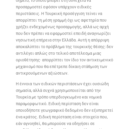
σημείο, το οποίο μπορεί στη συνέχεια να
προσαρμοστεί εφόσον υπάρχουν ειδικές
περιστάσεις. Η Τουρκική προσέγγιση τείνει να
απορρίπτει τη μέση γραμμή όχι ως αφετηρία που
χρήζει ενδεχομένως προσαρμογής, αλλά ως αρχή
που δεν πρέπει να εφαρμοστεί επειδή αναγνωρίζει
νησιωτική επήρεια στην Ελλάδα. Αυτή η απόρριψη
αποκαλύπτει το πρόβλημα της τουρκικής θέσης: δεν
αντιλέγει απλώς στο τελικό αποτέλεσμα μιας
οριοθέτησης· απορρίπτει τον ίδιο τον αντικειμενικό
μηχανισμό που θα επέτρεπε δίκαιη στάθμιση των
αντικρουόμενων αξιώσεων.
Η έννοια των ειδικών περιστάσεων έχει ουσιώδη
σημασία, αλλά συχνά χρησιμοποιείται από την
Τουρκία με τρόπο υπερδιογκωμένο και νομικά
παραμορφωτικό. Ειδική περίσταση δεν είναι
οποιοδήποτε γεωγραφικό δεδομένο δεν εξυπηρετεί
ένα κράτος. Ειδική περίσταση είναι στοιχείο που,
εάν αγνοηθεί, θα μπορούσε να οδηγήσει σε