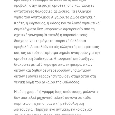
προβολή στην περιοχή οριοθέτησης και παράγει
αντίστοιχες θαλάσσιες αξιώσεις. Τα ελληνικά
νησιά του Ανατολικού Αιγαίου, τα Δωδεκάνησα, η
Κρήτη, η Κάρπαθος, η Κάσος και τα λοιπά νησιωτικά
συμπλέγματα δεν μπορούν να αφαιρεθούν από τη
σχετική γεωγραφία επειδή η παρουσία τους
δυσχεραίνει τη μέγιστη τουρκική θαλάσσια
προβολή. Αποτελούν ακτές ελληνικής επικράτειας
και, ως εκ τούτου, κρίσιμα σημεία αναφοράς για την
οριοθετική διαδικασία. Η τουρκική επιδίωξη να
διακρίνει μεταξύ «πραγματικών» ηπειρωτικών
ακτών και δήθεν δευτερευουσών νησιωτικών
ακτών εισάγει ιεράρχηση που δεν στηρίζεται στη
γενική δομή του Δικαίου της Θάλασσας.
Η μέση γραμμή ή γραμμή ίσης απόστασης, μολονότι
δεν αποτελεί μηχανικό τελικό κανόνα σε κάθε
περίπτωση, έχει σημαντική μεθοδολογική
λειτουργία. Παρέχει ένα αντικειμενικό αρχικό