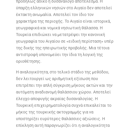
προδήλως άδικο ή δυσανάλογο αποτέλεσμα. Η
ύπαρξη ελληνικών νησιών στο Αιγαίο δεν αποτελεί
έκτακτη ανωμαλία. Αποτελεί τον ίδιο τον
χαρακτήρα της περιοχής. Το Αιγαίο είναι ιστορικά,
γεωγραφικά και νομικά νησιωτική θάλασσα. Η
Τουρκία επιδιώκει να μετατρέψει την κανονική
γεωγραφία του Αιγαίου σε «ειδική περίσταση» υπέρ
της δικής της ηπειρωτικής προβολής. Μια τέτοια
αντιστροφή υπονομεύει την ίδια τη λογική της
οριοθέτησης.
Η αναλογικότητα, στο τελικό στάδιο της μεθόδου,
δεν λειτουργεί ως αριθμητική εξίσωση που
επιτρέπει την απλή σύγκριση μήκους ακτών και την
αυτόματη αναδιανομή θαλάσσιου χώρου. Αποτελεί
έλεγχο αποφυγής ακραίας δυσαναλογίας. Η
Τουρκική επιχειρηματολογία συχνά επικαλείται το
μήκος της τουρκικής ακτογραμμής για να
υποστηρίξει ευρύτερες θαλάσσιες αξιώσεις. Η
επίκληση αυτή παραγνωρίζει ότι η αναλογικότητα