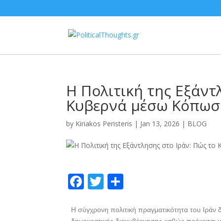
Η Πολιτική της Εξάντ
Κυβερνά μέσω Κόπωσ
by
Kiriakos Peristeris
|
Jan 13, 2026
|
BLOG
F
T
S
ac
w
h
e
itt
ar
Η σύγχρονη πολιτική πραγματικότητα του Ιράν δ