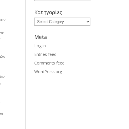
Κατηγορίες
τον
 σε
Meta
’
Log in
Entries feed
κών
Comments feed
WordPress.org
δεν
ι
ς
να
ς