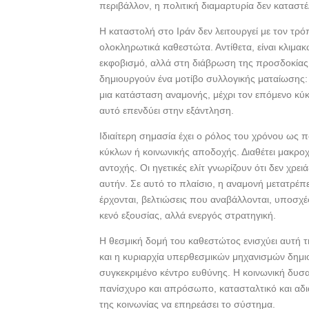
περιβάλλον, η πολιτική διαμαρτυρία δεν καταστέ
Η καταστολή στο Ιράν δεν λειτουργεί με τον τ
ολοκληρωτικά καθεστώτα. Αντίθετα, είναι κλιμακ
εκφοβισμό, αλλά στη διάβρωση της προσδοκίας 
δημιουργούν ένα μοτίβο συλλογικής ματαίωσης: η
μια κατάσταση αναμονής, μέχρι τον επόμενο κύκλο
αυτό επενδύει στην εξάντληση.
Ιδιαίτερη σημασία έχει ο ρόλος του χρόνου ως πο
κύκλων ή κοινωνικής αποδοχής. Διαθέτει μακροχ
αντοχής. Οι ηγετικές ελίτ γνωρίζουν ότι δεν χρε
αυτήν. Σε αυτό το πλαίσιο, η αναμονή μετατρέπ
έρχονται, βελτιώσεις που αναβάλλονται, υποσχέσ
κενό εξουσίας, αλλά ενεργός στρατηγική.
Η θεσμική δομή του καθεστώτος ενισχύει αυτή 
και η κυριαρχία υπερθεσμικών μηχανισμών δημι
συγκεκριμένο κέντρο ευθύνης. Η κοινωνική δυσαρ
πανίσχυρο και απρόσωπο, κατασταλτικό και αδι
της κοινωνίας να επηρεάσει το σύστημα.