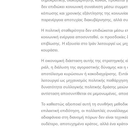
δημοκρατικής διακυβέρνησης καθώς πρόκειται γι
b
er
e
δεν επιδιώκει κοινωνική συναίνεση μέσω συμμ
o
κόπωσης και χρονικής εξάντλησης της κοινωνίας
o
παρενέργεια αποτυχίας διακυβέρνησης, αλλά συ
k
Η πολιτική σταθερότητα δεν επιδιώκεται μέσω 
κοινωνική ενέργεια αποσυντεθεί, οι προσδοκίες
επιβίωσης. Η εξουσία στο Ιράν λειτουργεί ως μηχ
κουράσει.
Η οικονομική διάσταση αυτής της στρατηγικής ε
ριάλ, η διάλυση της αγοραστικής δύναμης και 
αποτέλεσμα κυρώσεων ή κακοδιαχείρισης. Εντάσ
λειτουργεί ως μηχανισμός πολιτικής πειθάρχηση
δυνατότητα συλλογικής πολιτικής δράσης μειώνετ
αντίσταση αποσυντίθεται σε μεμονωμένες, αποσπ
Το καθεστώς αξιοποιεί αυτή τη συνθήκη μεθοδικ
επιλεκτική επιδότηση, οι πολλαπλές συναλλαγμα
αδιαφάνεια στη διανομή πόρων δεν είναι τεχνικές
ουδέτερο, αποτυχημένο κράτος, αλλά ένα κράτο