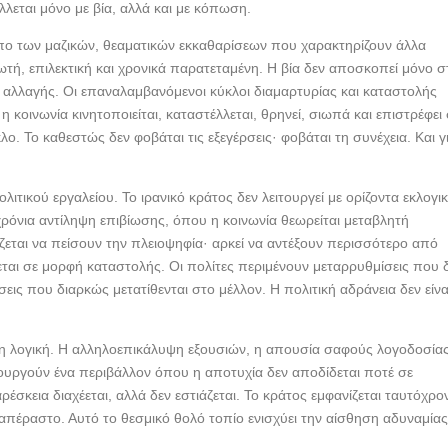
λλεται μόνο με βία, αλλά και με κόπωση.
ρόπο των μαζικών, θεαματικών εκκαθαρίσεων που χαρακτηρίζουν άλλα
ωτή, επιλεκτική και χρονικά παρατεταμένη. Η βία δεν αποσκοπεί μόνο σ
αλλαγής. Οι επαναλαμβανόμενοι κύκλοι διαμαρτυρίας και καταστολής
 κοινωνία κινητοποιείται, καταστέλλεται, θρηνεί, σιωπά και επιστρέφει
. Το καθεστώς δεν φοβάται τις εξεγέρσεις· φοβάται τη συνέχεια. Και γι
λιτικού εργαλείου. Το ιρανικό κράτος δεν λειτουργεί με ορίζοντα εκλογι
ρόνια αντίληψη επιβίωσης, όπου η κοινωνία θεωρείται μεταβλητή
ιάζεται να πείσουν την πλειοψηφία· αρκεί να αντέξουν περισσότερο από
εται σε μορφή καταστολής. Οι πολίτες περιμένουν μεταρρυθμίσεις που 
εις που διαρκώς μετατίθενται στο μέλλον. Η πολιτική αδράνεια δεν είνα
τη λογική. Η αλληλοεπικάλυψη εξουσιών, η απουσία σαφούς λογοδοσία
ουργούν ένα περιβάλλον όπου η αποτυχία δεν αποδίδεται ποτέ σε
έσκεια διαχέεται, αλλά δεν εστιάζεται. Το κράτος εμφανίζεται ταυτόχρο
απέραστο. Αυτό το θεσμικό θολό τοπίο ενισχύει την αίσθηση αδυναμία