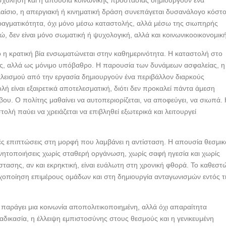
σχόληση και η απουσία κοινωνικής προστασίας δημιουργούν ένα
λαίσιο, η απεργιακή ή κινηματική δράση συνεπάγεται δυσανάλογο κόστ
 πραγματικότητα, όχι μόνο μέσω καταστολής, αλλά μέσω της σιωπηρής
, δεν είναι μόνο σωματική ή ψυχολογική, αλλά και κοινωνικοοικονομική
ίο η κρατική βία ενσωματώνεται στην καθημερινότητα. Η καταστολή στο
ονός, αλλά ως μόνιμο υπόβαθρο. Η παρουσία των δυνάμεων ασφαλείας, η
λεισμού από την εργασία δημιουργούν ένα περιβάλλον διαρκούς
ή είναι εξαιρετικά αποτελεσματική, διότι δεν προκαλεί πάντα άμεση
ου. Ο πολίτης μαθαίνει να αυτοπεριορίζεται, να αποφεύγει, να σιωπά.
ολή παύει να χρειάζεται να επιβληθεί εξωτερικά και λειτουργεί
κές επιπτώσεις στη μορφή που λαμβάνει η αντίσταση. Η απουσία θεσμι
ινητοποιήσεις χωρίς σταθερή οργάνωση, χωρίς σαφή ηγεσία και χωρίς
τασης, αν και εκρηκτική, είναι ευάλωτη στη χρονική φθορά. Το καθεστ
τοχοποίηση επιμέρους ομάδων και στη δημιουργία ανταγωνισμών εντός τ
παράγει μια κοινωνία αποπολιτικοποιημένη, αλλά όχι απαραίτητα
αδικασία, η έλλειψη εμπιστοσύνης στους θεσμούς και η γενικευμένη