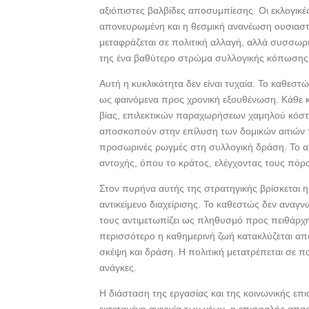
αξιόπιστες βαλβίδες αποσυμπίεσης. Οι εκλογικέ
απονευρωμένη και η θεσμική ανανέωση ουσιαστι
μεταφράζεται σε πολιτική αλλαγή, αλλά συσσωρε
της ένα βαθύτερο στρώμα συλλογικής κόπωσης
Αυτή η κυκλικότητα δεν είναι τυχαία. Το καθεστώς
ως φαινόμενα προς χρονική εξουθένωση. Κάθε 
βίας, επιλεκτικών παραχωρήσεων χαμηλού κόστο
αποσκοπούν στην επίλυση των δομικών αιτιών τ
προσωρινές ρωγμές στη συλλογική δράση. Το α
αντοχής, όπου το κράτος, ελέγχοντας τους πόρο
Στον πυρήνα αυτής της στρατηγικής βρίσκεται η 
αντικείμενο διαχείρισης. Το καθεστώς δεν αναγνω
τους αντιμετωπίζει ως πληθυσμό προς πειθάρχ
περισσότερο η καθημερινή ζωή κατακλύζεται από
σκέψη και δράση. Η πολιτική μετατρέπεται σε π
ανάγκες.
Η διάσταση της εργασίας και της κοινωνικής επ