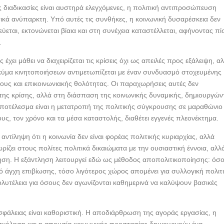
ς διαδικασίες είναι αυστηρά ελεγχόμενες, η πολιτική αντιπροσώπευση
κά ανύπαρκτη. Υπό αυτές τις συνθήκες, η κοινωνική δυσαρέσκεια δεν
ύεται, εκτονώνεται βίαια και στη συνέχεια καταστέλλεται, αφήνοντας π
.
 έχει μάθει να διαχειρίζεται τις κρίσεις όχι ως απειλές προς εξάλειψη, α
κύμα κινητοποιήσεων αντιμετωπίζεται με έναν συνδυασμό στοχευμένης
υς και επικοινωνιακής θολότητας. Οι παραχωρήσεις αυτές δεν
ης κρίσης, αλλά στη διάσπαση της κοινωνικής δυναμικής, δημιουργών
ποτέλεσμα είναι η μετατροπή της πολιτικής σύγκρουσης σε μαραθώνιο
υς, τον χρόνο και τα μέσα καταστολής, διαθέτει εγγενές πλεονέκτημα.
αντίληψη ότι η κοινωνία δεν είναι φορέας πολιτικής κυριαρχίας, αλλά
ρίζει στους πολίτες πολιτικά δικαιώματα με την ουσιαστική έννοια, αλλ
ηση. Η εξάντληση λειτουργεί εδώ ως μέθοδος αποπολιτικοποίησης: όσ
 άγχη επιβίωσης, τόσο λιγότερος χώρος απομένει για συλλογική πολιτ
ολυτέλεια για όσους δεν αγωνίζονται καθημερινά να καλύψουν βασικές
ισφάλειας είναι καθοριστική. Η αποδιάρθρωση της αγοράς εργασίας, η