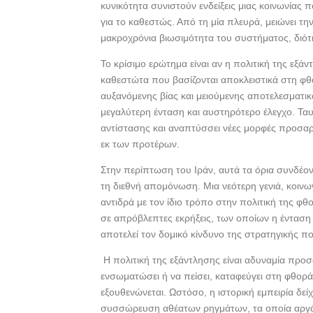
κυνικότητα συνιστούν ενδείξεις μιας κοινωνίας π
για το καθεστώς. Από τη μία πλευρά, μειώνει τ
μακροχρόνια βιωσιμότητα του συστήματος, διότ
Το κρίσιμο ερώτημα είναι αν η πολιτική της εξάν
καθεστώτα που βασίζονται αποκλειστικά στη φθο
αυξανόμενης βίας και μειούμενης αποτελεσματι
μεγαλύτερη ένταση και αυστηρότερο έλεγχο. Ταυ
αντίστασης και αναπτύσσει νέες μορφές προσαρμ
εκ των προτέρων.
Στην περίπτωση του Ιράν, αυτά τα όρια συνδέον
τη διεθνή απομόνωση. Μια νεότερη γενιά, κοινω
αντιδρά με τον ίδιο τρόπο στην πολιτική της φθ
σε απρόβλεπτες εκρήξεις, των οποίων η ένταση 
αποτελεί τον δομικό κίνδυνο της στρατηγικής πο
Η πολιτική της εξάντλησης είναι αδυναμία προ
ενσωματώσει ή να πείσει, καταφεύγει στη φθορά
εξουθενώνεται. Ωστόσο, η ιστορική εμπειρία δεί
συσσώρευση αθέατων ρηγμάτων, τα οποία αργά