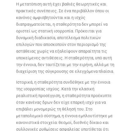
Η μετατόπιση αυτή έχει βαθιές θεωρητικές και
πρακτικές συνέπειες. Σε ένα περιβάλλον όπου οι
κανόνες αμφισβητούνται και η ισχύς
διαπραγματεύεται, η σταθερότητα δεν μπορεί να
οριστεί ως στατική ισορροπία. Πρόκειται για
δυναμική διαδικασία, αποτέλεσμα πολιτικών
επιλογών που αποσκοπούν στον περιορισμό της
αστάθειας χωρίς να εξαλείφουν απαραίτητα τις
υποκείμενες αντιθέσεις. Η σταθερότητα, υπό αυτή
την έννοια, δεν ταυτίζεται με την ειρήνη, αλλά με τη
διαχείριση της σύγκρουσης σε ελεγχόμενα πλαίσια.
Ιστορικά, η σταθερότητα συνδέθηκε με την έννοια
της ισορροπίας ισχύος. Κατά την κλασική
ρεαλιστική προσέγγιση, η σταθερότητα προέκυπτε
όταν κανένας δρων δεν είχε επαρκή ισχύ για να
επιβάλει μονομερώς τη θέλησή του. Στο
μεταπολεμικό σύστημα, η έννοια εμπλουτίστηκε με
κανονιστικά στοιχεία: θεσμοί, διεθνές δίκαιο και
συλλογικές ρυθμίσεις ασφαλείας υποτίθεται ότι