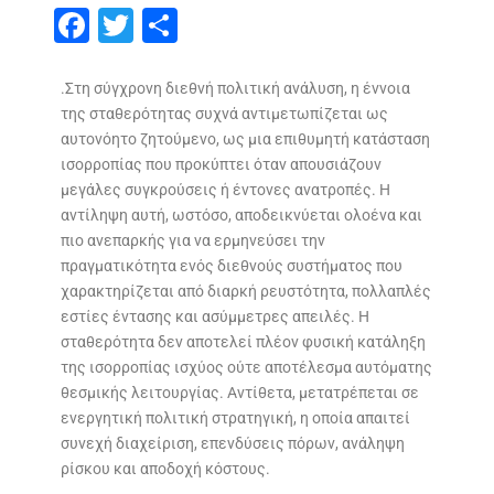
F
T
S
ac
w
h
e
itt
ar
.Στη σύγχρονη διεθνή πολιτική ανάλυση, η έννοια
της σταθερότητας συχνά αντιμετωπίζεται ως
b
er
e
αυτονόητο ζητούμενο, ως μια επιθυμητή κατάσταση
o
ισορροπίας που προκύπτει όταν απουσιάζουν
o
μεγάλες συγκρούσεις ή έντονες ανατροπές. Η
αντίληψη αυτή, ωστόσο, αποδεικνύεται ολοένα και
k
πιο ανεπαρκής για να ερμηνεύσει την
πραγματικότητα ενός διεθνούς συστήματος που
χαρακτηρίζεται από διαρκή ρευστότητα, πολλαπλές
εστίες έντασης και ασύμμετρες απειλές. Η
σταθερότητα δεν αποτελεί πλέον φυσική κατάληξη
της ισορροπίας ισχύος ούτε αποτέλεσμα αυτόματης
θεσμικής λειτουργίας. Αντίθετα, μετατρέπεται σε
ενεργητική πολιτική στρατηγική, η οποία απαιτεί
συνεχή διαχείριση, επενδύσεις πόρων, ανάληψη
ρίσκου και αποδοχή κόστους.