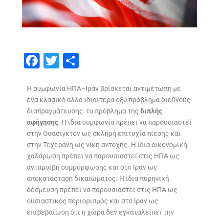
F
T
S
ac
w
h
e
itt
ar
Η συμφωνία ΗΠΑ–Ιράν βρίσκεται αντιμέτωπη με
ένα κλασικό αλλά ιδιαίτερα οξύ πρόβλημα διεθνούς
b
er
e
διαπραγμάτευσης: το πρόβλημα της
διπλής
o
αφήγησης
. Η ίδια συμφωνία πρέπει να παρουσιαστεί
o
στην Ουάσιγκτον ως σκληρή επιτυχία πίεσης και
στην Τεχεράνη ως νίκη αντοχής. Η ίδια οικονομική
k
χαλάρωση πρέπει να παρουσιαστεί στις ΗΠΑ ως
ανταμοιβή συμμόρφωσης και στο Ιράν ως
αποκατάσταση δικαιώματος. Η ίδια πυρηνική
δέσμευση πρέπει να παρουσιαστεί στις ΗΠΑ ως
ουσιαστικός περιορισμός και στο Ιράν ως
επιβεβαίωση ότι η χώρα δεν εγκαταλείπει την