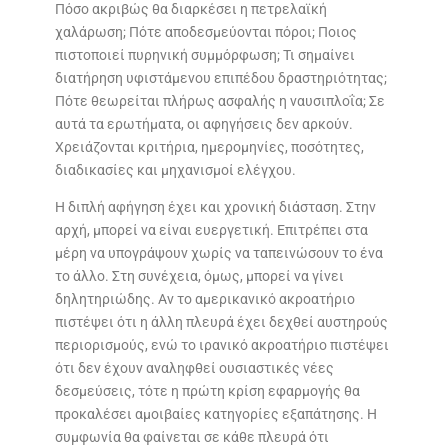
Πόσο ακριβώς θα διαρκέσει η πετρελαϊκή
χαλάρωση; Πότε αποδεσμεύονται πόροι; Ποιος
πιστοποιεί πυρηνική συμμόρφωση; Τι σημαίνει
διατήρηση υφιστάμενου επιπέδου δραστηριότητας;
Πότε θεωρείται πλήρως ασφαλής η ναυσιπλοΐα; Σε
αυτά τα ερωτήματα, οι αφηγήσεις δεν αρκούν.
Χρειάζονται κριτήρια, ημερομηνίες, ποσότητες,
διαδικασίες και μηχανισμοί ελέγχου.
Η διπλή αφήγηση έχει και χρονική διάσταση. Στην
αρχή, μπορεί να είναι ευεργετική. Επιτρέπει στα
μέρη να υπογράψουν χωρίς να ταπεινώσουν το ένα
το άλλο. Στη συνέχεια, όμως, μπορεί να γίνει
δηλητηριώδης. Αν το αμερικανικό ακροατήριο
πιστέψει ότι η άλλη πλευρά έχει δεχθεί αυστηρούς
περιορισμούς, ενώ το ιρανικό ακροατήριο πιστέψει
ότι δεν έχουν αναληφθεί ουσιαστικές νέες
δεσμεύσεις, τότε η πρώτη κρίση εφαρμογής θα
προκαλέσει αμοιβαίες κατηγορίες εξαπάτησης. Η
συμφωνία θα φαίνεται σε κάθε πλευρά ότι