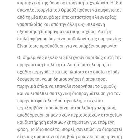
κυριαρχική της θέση σε ειρηνική τεχνολογία. Η ίδια
επαναλειτουργία του Ορμούζ πρέπει να εμφανιστεί
από τη μία πλευρά ως αποκατάσταση ελευθερίας
ναυσιπλοΐας και από την άλλη ως υπεύθυνη
αξιοποίηση διαπραγματευτικής ισχύος. Αυτή η
διπλή αφήγηση δεν είναι παθολογία της συμφωνίας.
Είναι ίσως προϋπόθεση για να υπάρξει συμφωνία.
Οι σημερινές εξελίξεις δείχνουν ακριβώς αυτή την
ερμηνευτική διπλότητα. Από τη μία πλευρά, το
σχέδιο περιγράφεται ως πλαίσιο στο οποίο το Ιράν
δεσμεύεται να μη δημιουργήσει ή αποκτήσει
πυρηνικά όπλα, να επαναλειτουργήσει το Ορμούζ
και να εισέλθει σε τεχνική διαπραγμάτευση για τον
πυρηνικό φάκελο. Από την άλλη, το σχέδιο
περιλαμβάνει προσωρινή πετρελαϊκή χαλάρωση,
αποδέσμευση σημαντικών περιουσιακών στοιχείων
και διατήρηση κρίσιμων ζητημάτων για επόμενη
φάση. Το ίδιο πακέτο μπορεί, συνεπώς, να διαβαστεί
είτε ως αμερικανική επιβολή όρων είτε ως ιρανική