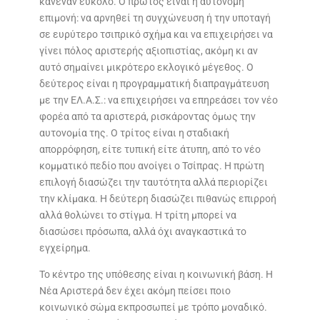
κανέναν εύκολο. Ο πρώτος είναι η αυτόνομη
επιμονή: να αρνηθεί τη συγχώνευση ή την υποταγή
σε ευρύτερο τσιπρικό σχήμα και να επιχειρήσει να
γίνει πόλος αριστερής αξιοπιστίας, ακόμη κι αν
αυτό σημαίνει μικρότερο εκλογικό μέγεθος. Ο
δεύτερος είναι η προγραμματική διαπραγμάτευση
με την ΕΛ.Α.Σ.: να επιχειρήσει να επηρεάσει τον νέο
φορέα από τα αριστερά, ρισκάροντας όμως την
αυτονομία της. Ο τρίτος είναι η σταδιακή
απορρόφηση, είτε τυπική είτε άτυπη, από το νέο
κομματικό πεδίο που ανοίγει ο Τσίπρας. Η πρώτη
επιλογή διασώζει την ταυτότητα αλλά περιορίζει
την κλίμακα. Η δεύτερη διασώζει πιθανώς επιρροή
αλλά θολώνει το στίγμα. Η τρίτη μπορεί να
διασώσει πρόσωπα, αλλά όχι αναγκαστικά το
εγχείρημα.
Το κέντρο της υπόθεσης είναι η κοινωνική βάση. Η
Νέα Αριστερά δεν έχει ακόμη πείσει ποιο
κοινωνικό σώμα εκπροσωπεί με τρόπο μοναδικό.