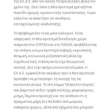
της ΕΛ.Α.Σ. από τον Αλέξη Τσίπρα αλλάζει βίαια τον
χρόνο της. Εκεί όπου η Νέα Αριστερά χρειαζόταν
περίοδο ήρεμης οργανωτικής εγκατάστασης, τώρα
καλείται να απαντήσει σε συνθήκες
επιταχυνόμενης αναδιάταξης.
Το πρόβλημα δεν είναι μόνο εκλογικό. Είναι
υπαρξιακό. Η Νέα Αριστερά διεκδίκησε χώρο
ανάμεσα στον ΣΥΡΙΖΑ και στο ΠΑΣΟΚ, προβάλλοντας
την ανάγκη για μια Αριστερά σοβαρή, ευρωπαϊκή,
θεσμική, κοινωνικά ριζοσπαστική αλλά όχι
τυχοδιωκτική. Η θέση αυτή είχε θεωρητική
συνοχή. Δεν είχε ακόμη κοινωνική κλίμακα. Η
ΕΛ.Α.Σ. εμφανίζεται ακριβώς πριν η Νέα Αριστερά
προλάβει να μετατρέψει τη συνοχή της σε
κοινωνικό ρεύμα. Το νέο κόμμα Τσίπρα λειτουργεί
σαν βαρυτικό πεδίο: τραβά στελέχη, ψηφοφόρους,
μνήμη, δημόσια προσοχή και την αίσθηση ότι η
πραγματική μάχη δεν θα δοθεί από μικρούς
καθαρούς φορείς, αλλά από σχήματα που μπορούν