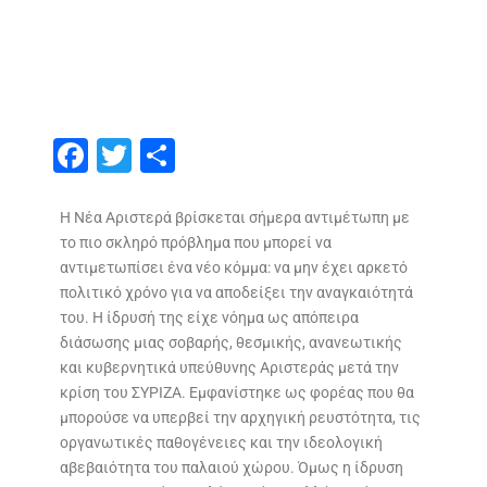
F
T
S
ac
w
h
e
itt
ar
Η Νέα Αριστερά βρίσκεται σήμερα αντιμέτωπη με
το πιο σκληρό πρόβλημα που μπορεί να
b
er
e
αντιμετωπίσει ένα νέο κόμμα: να μην έχει αρκετό
o
πολιτικό χρόνο για να αποδείξει την αναγκαιότητά
o
του. Η ίδρυσή της είχε νόημα ως απόπειρα
διάσωσης μιας σοβαρής, θεσμικής, ανανεωτικής
k
και κυβερνητικά υπεύθυνης Αριστεράς μετά την
κρίση του ΣΥΡΙΖΑ. Εμφανίστηκε ως φορέας που θα
μπορούσε να υπερβεί την αρχηγική ρευστότητα, τις
οργανωτικές παθογένειες και την ιδεολογική
αβεβαιότητα του παλαιού χώρου. Όμως η ίδρυση