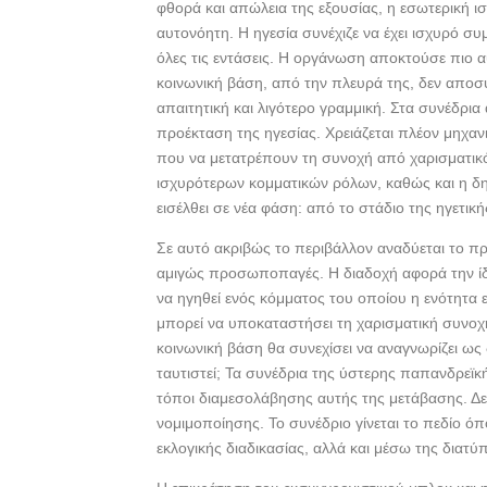
φθορά και απώλεια της εξουσίας, η εσωτερική ι
αυτονόητη. Η ηγεσία συνέχιζε να έχει ισχυρό 
όλες τις εντάσεις. Η οργάνωση αποκτούσε πιο α
κοινωνική βάση, από την πλευρά της, δεν αποσ
απαιτητική και λιγότερο γραμμική. Στα συνέδρια 
προέκταση της ηγεσίας. Χρειάζεται πλέον μηχανι
που να μετατρέπουν τη συνοχή από χαρισματικ
ισχυρότερων κομματικών ρόλων, καθώς και η δη
εισέλθει σε νέα φάση: από το στάδιο της ηγετι
Σε αυτό ακριβώς το περιβάλλον αναδύεται το π
αμιγώς προσωποπαγές. Η διαδοχή αφορά την ίδ
να ηγηθεί ενός κόμματος του οποίου η ενότητα 
μπορεί να υποκαταστήσει τη χαρισματική συνοχή
κοινωνική βάση θα συνεχίσει να αναγνωρίζει ως 
ταυτιστεί; Τα συνέδρια της ύστερης παπανδρεϊ
τόποι διαμεσολάβησης αυτής της μετάβασης. Δεν
νομιμοποίησης. Το συνέδριο γίνεται το πεδίο όπ
εκλογικής διαδικασίας, αλλά και μέσω της διατ