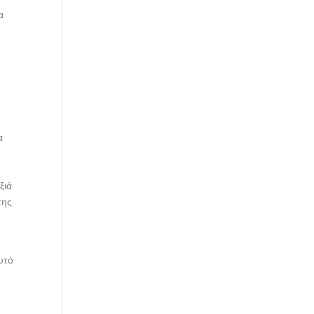
α
α
ξιά
της
υτό