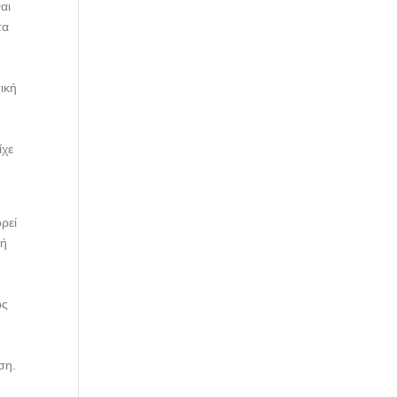
αι
τα
ο
σική
ίχε
ρεί
φή
ως
ση.