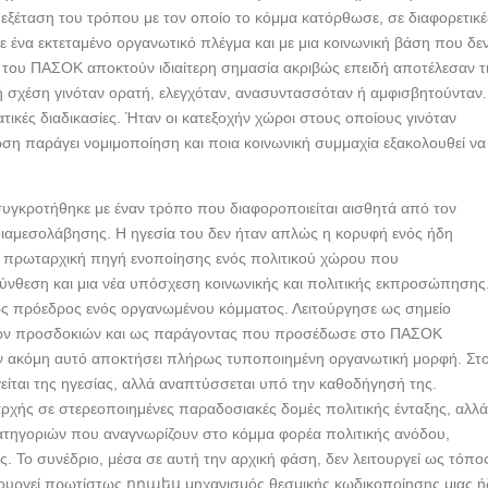
εξέταση του τρόπου με τον οποίο το κόμμα κατόρθωσε, σε διαφορετικέ
με ένα εκτεταμένο οργανωτικό πλέγμα και με μια κοινωνική βάση που δε
α του ΠΑΣΟΚ αποκτούν ιδιαίτερη σημασία ακριβώς επειδή αποτέλεσαν τ
ική σχέση γινόταν ορατή, ελεγχόταν, ανασυντασσόταν ή αμφισβητούνταν.
τικές διαδικασίες. Ήταν οι κατεξοχήν χώροι στους οποίους γινόταν
ωση παράγει νομιμοποίηση και ποια κοινωνική συμμαχία εξακολουθεί να
υγκροτήθηκε με έναν τρόπο που διαφοροποιείται αισθητά από τον
διαμεσολάβησης. Η ηγεσία του δεν ήταν απλώς η κορυφή ενός ήδη
 πρωταρχική πηγή ενοποίησης ενός πολιτικού χώρου που
ύνθεση και μια νέα υπόσχεση κοινωνικής και πολιτικής εκπροσώπησης
ς πρόεδρος ενός οργανωμένου κόμματος. Λειτούργησε ως σημείο
ικών προσδοκιών και ως παράγοντας που προσέδωσε στο ΠΑΣΟΚ
ριν ακόμη αυτό αποκτήσει πλήρως τυποποιημένη οργανωτική μορφή. Στ
είται της ηγεσίας, αλλά αναπτύσσεται υπό την καθοδήγησή της.
ξαρχής σε στερεοποιημένες παραδοσιακές δομές πολιτικής ένταξης, αλλ
ατηγοριών που αναγνωρίζουν στο κόμμα φορέα πολιτικής ανόδου,
. Το συνέδριο, μέσα σε αυτή την αρχική φάση, δεν λειτουργεί ως τόπο
τουργεί πρωτίστως որպես μηχανισμός θεσμικής κωδικοποίησης μιας 