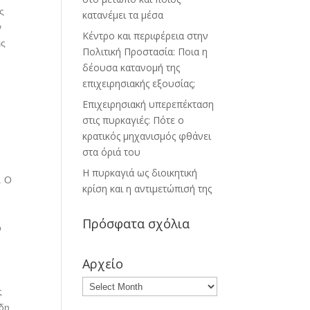
ς
κατανέμει τα μέσα
ν
Κέντρο και περιφέρεια στην
ις
Πολιτική Προστασία: Ποια η
δέουσα κατανομή της
επιχειρησιακής εξουσίας;
Επιχειρησιακή υπερεπέκταση
στις πυρκαγιές: Πότε ο
κρατικός μηχανισμός φθάνει
στα όριά του
Η πυρκαγιά ως διοικητική
. Ο
κρίση και η αντιμετώπισή της
Πρόσφατα σχόλια
ο
ά
Αρχείο
ς
ήδη