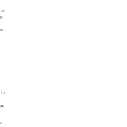
ται
ης
ται
 Το
ιμη
με