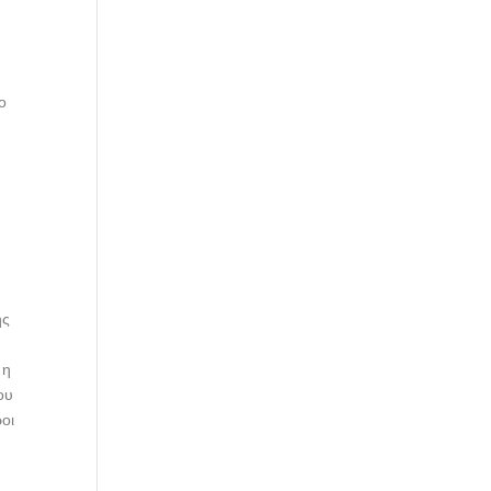
ο
ής
 η
ου
οι