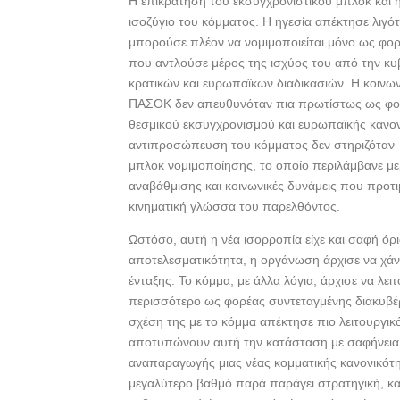
Η επικράτηση του εκσυγχρονιστικού μπλοκ και 
ισοζύγιο του κόμματος. Η ηγεσία απέκτησε λιγ
μπορούσε πλέον να νομιμοποιείται μόνο ως φορ
που αντλούσε μέρος της ισχύος του από την κυβ
κρατικών και ευρωπαϊκών διαδικασιών. Η κοινων
ΠΑΣΟΚ δεν απευθυνόταν πια πρωτίστως ως φορ
θεσμικού εκσυγχρονισμού και ευρωπαϊκής κανονι
αντιπροσώπευση του κόμματος δεν στηριζόταν 
μπλοκ νομιμοποίησης, το οποίο περιλάμβανε με
αναβάθμισης και κοινωνικές δυνάμεις που προτ
κινηματική γλώσσα του παρελθόντος.
Ωστόσο, αυτή η νέα ισορροπία είχε και σαφή όρ
αποτελεσματικότητα, η οργάνωση άρχισε να χάνε
ένταξης. Το κόμμα, με άλλα λόγια, άρχισε να λει
περισσότερο ως φορέας συντεταγμένης διακυβέρν
σχέση της με το κόμμα απέκτησε πιο λειτουργικό
αποτυπώνουν αυτή την κατάσταση με σαφήνεια. 
αναπαραγωγής μιας νέας κομματικής κανονικότη
μεγαλύτερο βαθμό παρά παράγει στρατηγική, κα