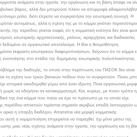
σορροπία ανάμεσα στην ηγεσία, την οργάνωση και τη βάση έπαψε να είν
συμβολικό βάρος, αλλά δεν μπορούσε πλέον να απορροφά αδιαμεσολάβη
υτόνομο ρόλο, διότι έπρεπε να συγκρατήσει την εσωτερική συνοχή. Η
υρόταν αυτομάτως, αλλά η σχέση της με το κόμμα γινόταν περισσότερ
αυτής της περιόδου γίνεται σαφές ότι η κομματική ενότητα δεν είναι φυ
σμούς εσωτερικής αρχιτεκτονικής, ρόλους, ιεραρχήσεις και διαδικασίες
ό δεδομένο σε οργανωτικό αποτέλεσμα. Η ίδια η θεσμοθέτηση
μόσια έκφραση εσωτερικών διαφοροποιήσεων, δείχνουν ότι το κόμμα ε
κής ενοποίησης στο στάδιο της δομημένης εσωτερικής πολυπλοκότητας.
ρόβλημα της διαδοχής, το οποίο στην περίπτωση του ΠΑΣΟΚ δεν είναι
ια τη σχέση των τριών βασικών πεδίων που το συγκροτούν. Ποιος μπο
είχε ιστορικά οικοδομηθεί γύρω από έναν ιδρυτή; Ποια οργανωτική μορ
 χωρίς να οδηγήσει σε κατακερματισμό; Και, κυρίως, με ποιον τρόπο η
δικό της ένα κόμμα που παύει να έχει το πρόσωπο με το οποίο είχε
κής περιόδου αποκτούν τεράστια σημασία ακριβώς επειδή λειτουργούν 
 αρκεί η ύπαρξη διαδόχου. Απαιτείται νέα μορφή κομματικής
ου αυτή η νομιμοποίηση επιχειρείται να παραχθεί: όχι μόνο μέσω της
ύπωσης μιας νέας σχέσης ανάμεσα στην ηγεσία, την οργάνωση και τη βά