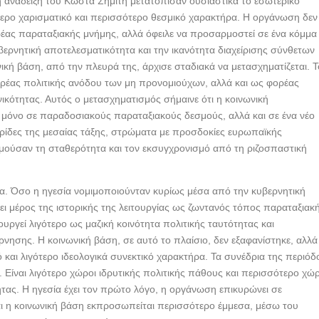
η ανάδειξη του Κώστα Σημίτη μετατόπισαν ουσιαστικά το εσωτερικό
ότερο χαρισματικό και περισσότερο θεσμικό χαρακτήρα. Η οργάνωση δεν
έας παραταξιακής μνήμης, αλλά όφειλε να προσαρμοστεί σε ένα κόμμα
ερνητική αποτελεσματικότητα και την ικανότητα διαχείρισης σύνθετων
ική βάση, από την πλευρά της, άρχισε σταδιακά να μετασχηματίζεται. Τ
έας πολιτικής ανόδου των μη προνομιούχων, αλλά και ως φορέας
κότητας. Αυτός ο μετασχηματισμός σήμαινε ότι η κοινωνική
μόνο σε παραδοσιακούς παραταξιακούς δεσμούς, αλλά και σε ένα νέο
ρίδες της μεσαίας τάξης, στρώματα με προσδοκίες ευρωπαϊκής
ιμούσαν τη σταθερότητα και τον εκσυγχρονισμό από τη ριζοσπαστική
ια. Όσο η ηγεσία νομιμοποιούνταν κυρίως μέσα από την κυβερνητική
ι μέρος της ιστορικής της λειτουργίας ως ζωντανός τόπος παραταξιακ
τουργεί λιγότερο ως μαζική κοινότητα πολιτικής ταυτότητας και
ησης. Η κοινωνική βάση, σε αυτό το πλαίσιο, δεν εξαφανίστηκε, αλλά
 και λιγότερο ιδεολογικά συνεκτικό χαρακτήρα. Τα συνέδρια της περιόδ
Είναι λιγότερο χώροι ιδρυτικής πολιτικής πάθους και περισσότερο χώρ
τας. Η ηγεσία έχει τον πρώτο λόγο, η οργάνωση επικυρώνει σε
ι η κοινωνική βάση εκπροσωπείται περισσότερο έμμεσα, μέσω του