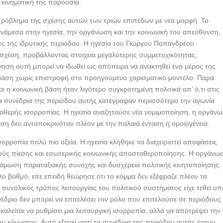
 κινηματική της παρουσία.
πρόβλημα της σχέσης αυτών των τριών επιπέδων με νέα μορφή. Το
ανάμεσα στην ηγεσία, την οργάνωση και την κοινωνική του απεύθυνση,
ες της ιδρυτικής περιόδου. Η ηγεσία του Γιώργου Παπανδρέου
χέση, προβάλλοντας στοιχεία μεγαλύτερης συμμετοχικότητας,
ίνηση αυτή μπορεί να ιδωθεί ως απόπειρα να ανακτηθεί ένα μέρος της
 βάση χωρίς επιστροφή στο προηγούμενο χαρισματικό μοντέλο. Παρά
αι η κοινωνική βάση ήταν λιγότερο συγκροτημένη πολιτικά απ’ ό,τι στις
τα συνέδρια της περιόδου αυτής κατέγραψαν περισσότερο την αγωνία
θερής ισορροπίας. Η ηγεσία αναζητούσε νέα νομιμοποίηση, η οργάν
ση δεν ανταποκρινόταν πλέον με την παλαιά ένταση ή ομοιογένεια.
ορροπία πολύ πιο οξεία. Η ηγεσία κλήθηκε να διαχειριστεί αποφάσεις
ούς πίεσης και εσωτερικής κοινωνικής αποσταθεροποίησης. Η οργάνω
άμωση παραταξιακής συνοχής και δυσχέρεια πολιτικής κινητοποίησης.
ο βαθμό, είτε επειδή θεώρησε ότι το κόμμα δεν εξέφραζε πλέον τα
ο συνολικός τρόπος λειτουργίας του πολιτικού συστήματος είχε τεθεί υπ
νέδριο δεν μπορεί να επιτελέσει τον ρόλο που επιτελούσε σε περιόδους
καλείται να ρυθμίσει μια λειτουργική ισορροπία, αλλά να αποτρέψει την
κόμματος. Αυτό εξηγεί γιατί τα συνέδρια της περιόδου αυτής έχουν