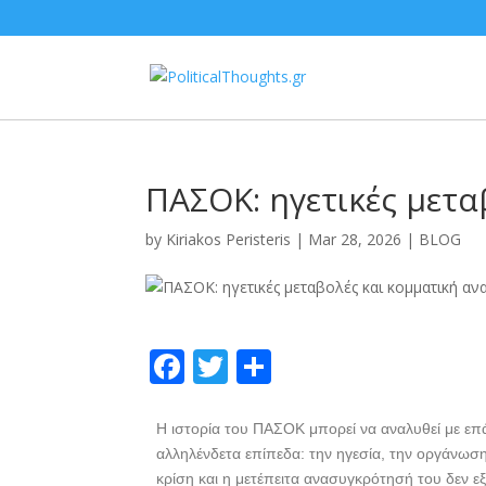
ΠΑΣΟΚ: ηγετικές μετ
by
Kiriakos Peristeris
|
Mar 28, 2026
|
BLOG
F
T
S
ac
w
h
e
itt
ar
Η ιστορία του ΠΑΣΟΚ μπορεί να αναλυθεί με επ
αλληλένδετα επίπεδα: την ηγεσία, την οργάνωση
b
er
e
κρίση και η μετέπειτα ανασυγκρότησή του δεν εξ