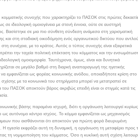
πο κομματικής συνοχής που χαρακτηρίζει το ΠΑΣΟΚ στις πρώτες δεκαετί
ς σε ιδεολογική ομοιογένεια με στενή έννοια, ούτε σε αυστηρή
ος. Βασίστηκε σε μια πιο σύνθετη σύνδεση ανάμεσα στη χαρισματική
ης και στη σταδιακή οικοδόμηση ενός οργανωτικού δικτύου που αντλο
 στη συνέχεια, με το κράτος. Αυτός ο τύπος συνοχής είναι εξαιρετικά
ιτρέπει την ταχεία πολιτική επέκταση του κόμματος και την ενσωμάτωσ
εολογική ομοιομορφία. Ταυτόχρονα, όμως, είναι και δυνητικά
ηρίζεται σε μεγάλο βαθμό στη διαρκή αναπαραγωγή της ηγετικής
 να εμφανίζεται ως φορέας κοινωνικής ανόδου, οποιαδήποτε κρίση στο
σχέσης με τα κοινωνικά του στηρίγματα μπορεί να μετατραπεί σε
 του ΠΑΣΟΚ αποκτούν βάρος ακριβώς επειδή είναι οι στιγμές κατά τις
ασία.
οινωνικής βάσης παραμένει ισχυρή, διότι η οργάνωση λειτουργεί κυρίω
ο ως αυτόνομο κέντρο ισχύος. Το κόμμα εμφανίζεται ως μηχανισμός
μεων που αισθάνονται ότι αποκτούν για πρώτη φορά διευρυμένη
. Η ηγεσία εκφράζει αυτή τη δυναμική, η οργάνωση τη μεταφέρει προς 
ντας τη νομιμοποίηση του κόμματος. Όσο η κυκλική αυτή σχέση λειτουργ