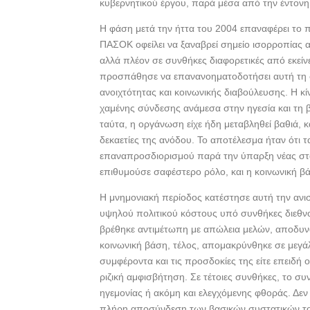
κυβερνητικού έργου, παρά μέσα από την έντονη
Η φάση μετά την ήττα του 2004 επαναφέρει το 
ΠΑΣΟΚ οφείλει να ξαναβρεί σημείο ισορροπίας 
αλλά πλέον σε συνθήκες διαφορετικές από εκείν
προσπάθησε να επανανοηματοδοτήσει αυτή τη σ
ανοιχτότητας και κοινωνικής διαβούλευσης. Η κ
χαμένης σύνδεσης ανάμεσα στην ηγεσία και τη
ταύτα, η οργάνωση είχε ήδη μεταβληθεί βαθιά, κ
δεκαετίες της ανόδου. Το αποτέλεσμα ήταν ότι 
επαναπροσδιορισμού παρά την ύπαρξη νέας στα
επιθυμούσε σαφέστερο ρόλο, και η κοινωνική βά
Η μνημονιακή περίοδος κατέστησε αυτή την ανισ
υψηλού πολιτικού κόστους υπό συνθήκες διεθν
βρέθηκε αντιμέτωπη με απώλεια μελών, αποδυν
κοινωνική βάση, τέλος, απομακρύνθηκε σε μεγάλ
συμφέροντα και τις προσδοκίες της είτε επειδή 
ριζική αμφισβήτηση. Σε τέτοιες συνθήκες, το συ
ηγεμονίας ή ακόμη και ελεγχόμενης φθοράς. Δεν 
πλήρη αποσύνδεση των βασικών συστατικών του 