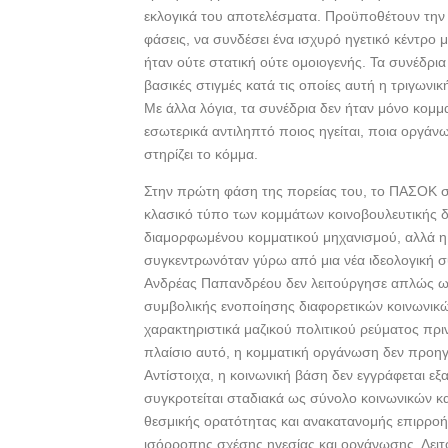
o
εκλογικά του αποτελέσματα. Προϋποθέτουν την 
o
φάσεις, να συνδέσει ένα ισχυρό ηγετικό κέντρο 
ήταν ούτε στατική ούτε ομοιογενής. Τα συνέδρι
k
βασικές στιγμές κατά τις οποίες αυτή η τριγων
Με άλλα λόγια, τα συνέδρια δεν ήταν μόνο κομμα
εσωτερικά αντιληπτό ποιος ηγείται, ποια οργάν
στηρίζει το κόμμα.
Στην πρώτη φάση της πορείας του, το ΠΑΣΟΚ σ
κλασικό τύπο των κομμάτων κοινοβουλευτικής 
διαμορφωμένου κομματικού μηχανισμού, αλλά η
συγκεντρωνόταν γύρω από μια νέα ιδεολογική σ
Ανδρέας Παπανδρέου δεν λειτούργησε απλώς ω
συμβολικής ενοποίησης διαφορετικών κοινων
χαρακτηριστικά μαζικού πολιτικού ρεύματος π
πλαίσιο αυτό, η κομματική οργάνωση δεν προηγ
Αντίστοιχα, η κοινωνική βάση δεν εγγράφεται ε
συγκροτείται σταδιακά ως σύνολο κοινωνικών κ
θεσμικής ορατότητας και ανακατανομής επιρροής
ισόρροπης σχέσης ηγεσίας και οργάνωσης. Λει