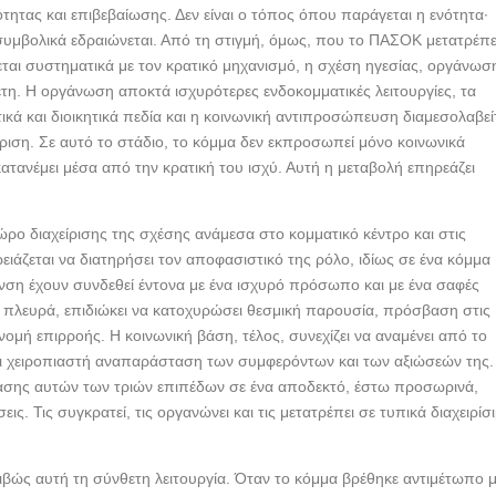
τητας και επιβεβαίωσης. Δεν είναι ο τόπος όπου παράγεται η ενότητα·
 συμβολικά εδραιώνεται. Από τη στιγμή, όμως, που το ΠΑΣΟΚ μετατρέπε
εται συστηματικά με τον κρατικό μηχανισμό, η σχέση ηγεσίας, οργάνωσ
ετη. Η οργάνωση αποκτά ισχυρότερες ενδοκομματικές λειτουργίες, τα
κά και διοικητικά πεδία και η κοινωνική αντιπροσώπευση διαμεσολαβεί
ριση. Σε αυτό το στάδιο, το κόμμα δεν εκπροσωπεί μόνο κοινωνικά
ακατανέμει μέσα από την κρατική του ισχύ. Αυτή η μεταβολή επηρεάζει
ώρο διαχείρισης της σχέσης ανάμεσα στο κομματικό κέντρο και στις
ειάζεται να διατηρήσει τον αποφασιστικό της ρόλο, ιδίως σε ένα κόμμα
ρυνση έχουν συνδεθεί έντονα με ένα ισχυρό πρόσωπο και με ένα σαφές
 πλευρά, επιδιώκει να κατοχυρώσει θεσμική παρουσία, πρόσβαση στις
ομή επιρροής. Η κοινωνική βάση, τέλος, συνεχίζει να αναμένει από το
αι χειροπιαστή αναπαράσταση των συμφερόντων και των αξιώσεών της.
ρασης αυτών των τριών επιπέδων σε ένα αποδεκτό, έστω προσωρινά,
εις. Τις συγκρατεί, τις οργανώνει και τις μετατρέπει σε τυπικά διαχειρίσ
βώς αυτή τη σύνθετη λειτουργία. Όταν το κόμμα βρέθηκε αντιμέτωπο 