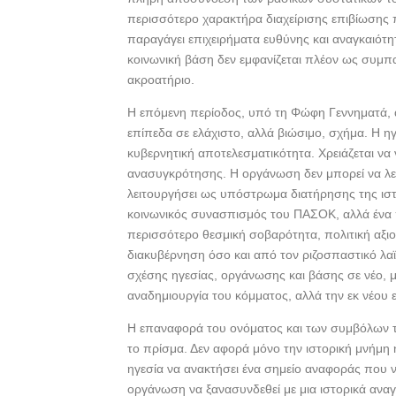
περισσότερο χαρακτήρα διαχείρισης επιβίωσης
παραγάγει επιχειρήματα ευθύνης και αναγκαιότη
κοινωνική βάση δεν εμφανίζεται πλέον ως συμπ
ακροατήριο.
Η επόμενη περίοδος, υπό τη Φώφη Γεννηματά, απ
επίπεδα σε ελάχιστο, αλλά βιώσιμο, σχήμα. Η ηγ
κυβερνητική αποτελεσματικότητα. Χρειάζεται να
ανασυγκρότησης. Η οργάνωση δεν μπορεί να λει
λειτουργήσει ως υπόστρωμα διατήρησης της ιστορ
κοινωνικός συνασπισμός του ΠΑΣΟΚ, αλλά ένα π
περισσότερο θεσμική σοβαρότητα, πολιτική αξ
διακυβέρνηση όσο και από τον ριζοσπαστικό λαϊ
σχέσης ηγεσίας, οργάνωσης και βάσης σε νέο, μι
αναδημιουργία του κόμματος, αλλά την εκ νέου 
Η επαναφορά του ονόματος και των συμβόλων τ
το πρίσμα. Δεν αφορά μόνο την ιστορική μνήμη
ηγεσία να ανακτήσει ένα σημείο αναφοράς που 
οργάνωση να ξανασυνδεθεί με μια ιστορικά αναγ