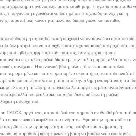
 παρά χαρακτήρα οργανωτικής αυτοπεποίθησης. Η ηγεσία προσπαθεί ν
τας, η οργάνωση αγωνίζεται να διατηρήσει στοιχειώδη συνοχή και η
αγής παραταξιακή κοινότητα, αλλά ως διαρρηγμένο και ασταθές
οκτά ιδιαίτερη σημασία επειδή επιχειρεί να ανασυνδέσει αυτά τα τρία
εσία δεν μπορεί πια να στηριχθεί ούτε σε χαρισματική υπεροχή ούτε σε
 νομιμοποιηθεί ως φορέας σταθερότητας, συνέχειας και ήπιας
τουργήσει ως πυκνό μαζικό δίκτυο με την παλιά μορφή, αλλά μπορεί ν
ικής συνέχειας. Η κοινωνική βάση, τέλος, δεν είναι πια ο παλιός
ιο περιορισμένο και κατακερματισμένο ακροατήριο, το οποίο αναζητεί
ιοπρέπεια και σαφή απόσταση τόσο από την πλήρη ενσωμάτωση στη δε
κισμό. Σε αυτή τη φάση, το συνέδριο λειτουργεί ως μέσο ανασύνταξης 
κρότερο αλλά πιο ρεαλιστικό επίπεδο. Δεν επιδιώκει τη μαζική
ελάχιστη συνοχή του.
ου ΠΑΣΟΚ, αργότερα, αποκτά ιδιαίτερη σημασία αν ιδωθεί μέσα από α
 ή το επικοινωνιακό κεφάλαιο του ονόματος. Αφορά την προσπάθεια η
να υπερβαίνει την προσωρινότητα ενός μεταβατικού σχήματος, η
νωρίσιμη παράδοση και η κοινωνική βάση να βρει εκ νέου ένα σαφές