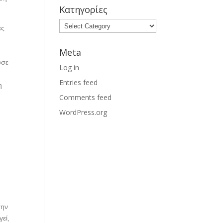
Κατηγορίες
ες
Meta
ύσε
Log in
Entries feed
η
Comments feed
WordPress.org
ς
την
εί,