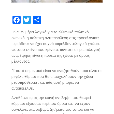
F
T
S
ac
w
h
Είναι εν μέρει λογικό για το ελληνικό πολιτικό
e
itt
ar
σκηνικό η πολιτική αντιπαράθεση στις προεκλογικές
b
er
e
περιόδους να έχει συχνά παρελθοντολογικό χρώμα,
o
ωστόσο εκείνο που κρίνεται πάντοτε σε μια εκλογική
αναμέτρηση είναι η πορεία της χώρας με όρους
o
μέλλοντος.
k
Γι’ αυτό σημαντικό είναι να αναζητηθούν ποια είναι τα
μεγάλα θέματα που θα απασχολήσουν την χώρα
μεσοπρόθεσμα , και πώς αυτή μπορεί να
αντεπεξέλθει.
Αντιθέτως προς την κοινή αντίληψη που θεωρεί
κόμματα εξουσίας περίπου όμοια και να έχουν
συγκλίνει στα σοβαρά ζητήματα του τόπου και να