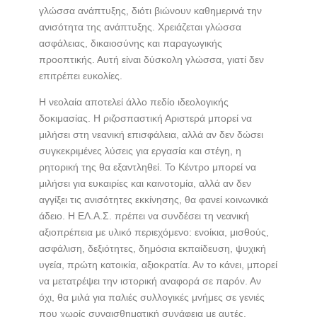
γλώσσα ανάπτυξης, διότι βιώνουν καθημερινά την
ανισότητα της ανάπτυξης. Χρειάζεται γλώσσα
ασφάλειας, δικαιοσύνης και παραγωγικής
προοπτικής. Αυτή είναι δύσκολη γλώσσα, γιατί δεν
επιτρέπει ευκολίες.
Η νεολαία αποτελεί άλλο πεδίο ιδεολογικής
δοκιμασίας. Η ριζοσπαστική Αριστερά μπορεί να
μιλήσει στη νεανική επισφάλεια, αλλά αν δεν δώσει
συγκεκριμένες λύσεις για εργασία και στέγη, η
ρητορική της θα εξαντληθεί. Το Κέντρο μπορεί να
μιλήσει για ευκαιρίες και καινοτομία, αλλά αν δεν
αγγίξει τις ανισότητες εκκίνησης, θα φανεί κοινωνικά
άδειο. Η ΕΛ.Α.Σ. πρέπει να συνδέσει τη νεανική
αξιοπρέπεια με υλικό περιεχόμενο: ενοίκια, μισθούς,
ασφάλιση, δεξιότητες, δημόσια εκπαίδευση, ψυχική
υγεία, πρώτη κατοικία, αξιοκρατία. Αν το κάνει, μπορεί
να μετατρέψει την ιστορική αναφορά σε παρόν. Αν
όχι, θα μιλά για παλιές συλλογικές μνήμες σε γενιές
που χωρίς συναισθηματική συνάφεια με αυτές.