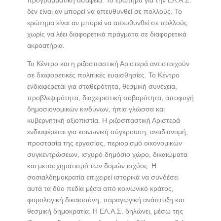
προγραμματική ασάφεια. Το ερώτημα για την ΕΛ.Α.Σ.
δεν είναι αν μπορεί να απευθυνθεί σε πολλούς. Το
ερώτημα είναι αν μπορεί να απευθυνθεί σε πολλούς
χωρίς να λέει διαφορετικά πράγματα σε διαφορετικά
ακροατήρια.
Το Κέντρο και η ριζοσπαστική Αριστερά αντιστοιχούν
σε διαφορετικές πολιτικές ευαισθησίες. Το Κέντρο
ενδιαφέρεται για σταθερότητα, θεσμική συνέχεια,
προβλεψιμότητα, διαχειριστική σοβαρότητα, αποφυγή
δημοσιονομικών κινδύνων, ήπια γλώσσα και
κυβερνητική αξιοπιστία. Η ριζοσπαστική Αριστερά
ενδιαφέρεται για κοινωνική σύγκρουση, αναδιανομή,
προστασία της εργασίας, περιορισμό οικονομικών
συγκεντρώσεων, ισχυρό δημόσιο χώρο, δικαιώματα
και μετασχηματισμό των δομών ισχύος. Η
σοσιαλδημοκρατία επιχειρεί ιστορικά να συνδέσει
αυτά τα δύο πεδία μέσα από κοινωνικό κράτος,
φορολογική δικαιοσύνη, παραγωγική ανάπτυξη και
θεσμική δημοκρατία. Η ΕΛ.Α.Σ. δηλώνει, μέσω της