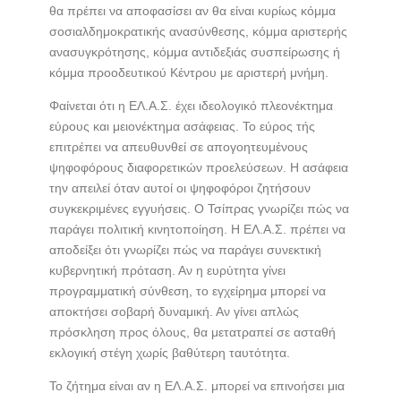
θα πρέπει να αποφασίσει αν θα είναι κυρίως κόμμα
σοσιαλδημοκρατικής ανασύνθεσης, κόμμα αριστερής
ανασυγκρότησης, κόμμα αντιδεξιάς συσπείρωσης ή
κόμμα προοδευτικού Κέντρου με αριστερή μνήμη.
Φαίνεται ότι η ΕΛ.Α.Σ. έχει ιδεολογικό πλεονέκτημα
εύρους και μειονέκτημα ασάφειας. Το εύρος τής
επιτρέπει να απευθυνθεί σε απογοητευμένους
ψηφοφόρους διαφορετικών προελεύσεων. Η ασάφεια
την απειλεί όταν αυτοί οι ψηφοφόροι ζητήσουν
συγκεκριμένες εγγυήσεις. Ο Τσίπρας γνωρίζει πώς να
παράγει πολιτική κινητοποίηση. Η ΕΛ.Α.Σ. πρέπει να
αποδείξει ότι γνωρίζει πώς να παράγει συνεκτική
κυβερνητική πρόταση. Αν η ευρύτητα γίνει
προγραμματική σύνθεση, το εγχείρημα μπορεί να
αποκτήσει σοβαρή δυναμική. Αν γίνει απλώς
πρόσκληση προς όλους, θα μετατραπεί σε ασταθή
εκλογική στέγη χωρίς βαθύτερη ταυτότητα.
Το ζήτημα είναι αν η ΕΛ.Α.Σ. μπορεί να επινοήσει μια