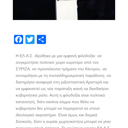
F
T
S
ac
w
h
e
itt
ar
Η ΕΛ.Α.Σ. ιδρύθηκε με μια εμφανή φιλοδοξία: να
συγκροτήσει πολιτικό χώρο ευρύτερο από τον
b
er
e
ΣΥΡΙΖΑ, να προσελκύσει τμήματα του Κέντρου, να
o
συνομιλήσει με τη σοσιαλδημοκρατική παράδοση, να
o
διατηρήσει αναφορά στη ριζοσπαστική Αριστερά και
να εμφανιστεί ως νέα παράταξη ικανή να διεκδικήσει
k
κυβερνητικό ρόλο. Αυτή η φιλοδοξία είναι πολιτικά
κατανοητή, διότι κανένα κόμμα που θέλει να
κυβερνήσει δεν μπορεί να περιοριστεί σε στενό
ιδεολογικό ακροατήριο. Είναι όμως και δομικά
δύσκολη, διότι η ευρεία χωρητικότητα μπορεί να γίνει