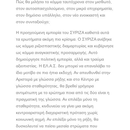
Πώς θα μιλήσει το κόμμα ταυτόχρονα στον μισθωτό,
στον αυτοαπασχολούμενο, στον μικρό επιχειρηματία,
στον δημόσιο υπάλληλο, στον νέο ενοικιαστή και
στον συνταξιούχο;
Η προηγούμενη εμπειρία του ΣΥΡΙΖΑ καθιστά αυτά
τα ερωτήματα ακόμη πιο κρίσιμα. Ο ΣΥΡΙΖΑ ανέβηκε
ως κόμμα ριζοσπαστικής διαμαρτυρίας και κυβέρνησε
ως κόμμα αναγκαστικής προσαρμογής. Αυτό
δημιούργησε πολιτική εμπειρία, αλλά και τραύμα
αξιοπιστίας. Η ΕΛ.Α.Σ. δεν μπορεί να επαναλάβει το
ίδιο μοτίβο σε πιο ήπια εκδοχή. Αν απευθυνθεί στην
Αριστερά με γλώσσα ρήξης και στο Κέντρο με
γλώσσα σταθερότητας, θα βρεθεί γρήγορα
αντιμέτωπη με το ερώτημα ποια από τις δύο είναι η
πραγματική της γλώσσα. Αν επιλέξει μόνο τη
σταθερότητα, κινδυνεύει να γίνει μια ακόμη
κεντροαριστερή διαχειριστική πρόταση χωρίς
κοινωνική αιχμή. Αν επιλέξει μόνο τη ρήξη, θα
δυσκολευτεί να πείσει μεσαία στρώματα που