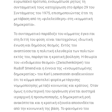
ευρωπαϊκό πρότυπο, ενσωμάτωσε ρητώς τη
συνταγματική τους κατοχύρωση στο άρθρο 29 του
Συντάγματος του 1975, επισημοποιώντας έτσι τη
μετάβαση από τη «φιλελεύθερη» στη «κομματική
δημοκρατία».
Το συνταγματικό παράδοξο του κόμματος έγκειται
στη διττή του φύση: είναι ταυτοχρόνως ιδιωτική
ένωση και δημόσιος θεσμός. Εντός του
αναπτύσσεται η πολιτική ελευθερία των πολιτών·
εκτός του, παράγεται η κρατική βούληση. Η θεωρία
του «ενδιάμεσου θεσμού» (Zwischenkörper) του
Rudolf Smend και η έννοια της «ενσωματωμένης
δημοκρατίας» του Karl Loewenstein αναδεικνύουν
ότι το κόμμα αποτελεί φορέα μετάγγισης
νομιμοποίησης μεταξύ κοινωνίας και κράτους. Όταν
όμως η εσωτερική του οργάνωση γίνεται αυστηρά
ιεραρχική ή προσωποπαγής, η δημοκρατική ροή
ανακόπτεται και η κρατική εξουσία αποσυνδέεται
από την κοινωνική της βάση. Το φαινόμενο του