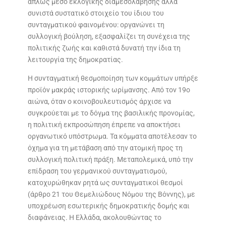
απλώς μέσο εκλογικής διαμεσολάβησης αλλά
συνιστά συστατικό στοιχείο του ίδιου του
συνταγματικού φαινομένου: οργανώνει τη
συλλογική βούληση, εξασφαλίζει τη συνέχεια της
πολιτικής ζωής και καθιστά δυνατή την ίδια τη
λειτουργία της δημοκρατίας.
Η συνταγματική θεσμοποίηση των κομμάτων υπήρξε
προϊόν μακράς ιστορικής ωρίμανσης. Από τον 19ο
αιώνα, όταν ο κοινοβουλευτισμός άρχισε να
συγκρούεται με το δόγμα της βασιλικής προνομίας,
η πολιτική εκπροσώπηση έπρεπε να αποκτήσει
οργανωτικό υπόστρωμα. Τα κόμματα αποτέλεσαν το
όχημα για τη μετάβαση από την ατομική προς τη
συλλογική πολιτική πράξη. Μεταπολεμικά, υπό την
επίδραση του γερμανικού συνταγματισμού,
κατοχυρώθηκαν ρητά ως συνταγματικοί θεσμοί
(άρθρο 21 του Θεμελιώδους Νόμου της Βόννης), με
υποχρέωση εσωτερικής δημοκρατικής δομής και
διαφάνειας. Η Ελλάδα, ακολουθώντας το