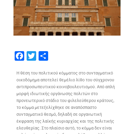
F
T
S
ac
w
h
e
itt
ar
Η θέση του πολιτικού κόμματος στο συνταγματικό
οικοδόμημα αποτελεί θεμέλιο λίθο του σύγχρονου
b
er
e
αντιπροσωπευτικού κοινοβουλευτισμού. Από απλή
o
μορφή ιδιωτικής οργάνωσης πολιτών στο
o
προνεωτερικό στάδιο του φιλελεύθερου κράτους,
το κόμμα μετεξελίχθηκε σε αναπόσπαστο
k
συνταγματικό θεσμό, δηλαδή σε οργανωτική
έκφραση της λαϊκής κυριαρχίας και της πολιτικής
ελευθερίας. Στο πλαίσιο αυτό, το κόμμα δεν είναι