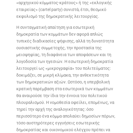
«αρχηγικού κόμματος-κράτους» ή της «εκλογικής
εταιρείας» (cartel party) συνιστά, έτσι, θεσμικό
εκφυλισμό της δημοκρατικής λειτουργίας.
Η συνταγματική απαίτηση για εσωτερική
δημοκρατία των κομμάτων δεν αφορά απλώς
τυπικές διαδικασίες ψήφισης, αλλά τη δυνατότητα
ουσιαστικής συμμετοχής, την προστασία της
μειοψηφίας, τη διαφάνεια των αποφάσεων και τη
λογοδοσία των ηγεσιών. Η εσωτερική δημοκρατία
λειτουργεί ως «μικρογραφία» του πολιτεύματος:
δοκιμάζει, σε μικρή κλίμακα, την ανθεκτικότητα
των δημοκρατικών αξιών. Ωστόσο, η υπερβολική
κρατική παρέμβαση στα εσωτερικά των κομμάτων
θα αναιρούσε την ίδια την έννοια του πολιτικού
πλουραλισμού. Η νομοθεσία οφείλει, επομένως, να
τηρεί την αρχή της αναλογικότητας: όσο
περισσότερο ένα κόμμα απολαύει δημοσίων πόρων,
τόσο αυστηρότερες εγγυήσεις εσωτερικής
δημοκρατίας και οικονομικού ελέγχου πρέπει να