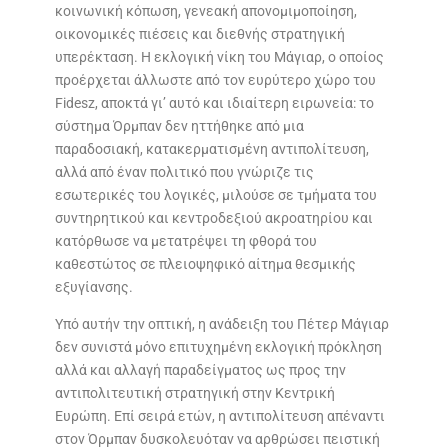
κοινωνική κόπωση, γενεακή απονομιμοποίηση,
οικονομικές πιέσεις και διεθνής στρατηγική
υπερέκταση. Η εκλογική νίκη του Μάγιαρ, ο οποίος
προέρχεται άλλωστε από τον ευρύτερο χώρο του
Fidesz, αποκτά γι’ αυτό και ιδιαίτερη ειρωνεία: το
σύστημα Όρμπαν δεν ηττήθηκε από μια
παραδοσιακή, κατακερματισμένη αντιπολίτευση,
αλλά από έναν πολιτικό που γνώριζε τις
εσωτερικές του λογικές, μιλούσε σε τμήματα του
συντηρητικού και κεντροδεξιού ακροατηρίου και
κατόρθωσε να μετατρέψει τη φθορά του
καθεστώτος σε πλειοψηφικό αίτημα θεσμικής
εξυγίανσης.
Υπό αυτήν την οπτική, η ανάδειξη του Πέτερ Μάγιαρ
δεν συνιστά μόνο επιτυχημένη εκλογική πρόκληση
αλλά και αλλαγή παραδείγματος ως προς την
αντιπολιτευτική στρατηγική στην Κεντρική
Ευρώπη. Επί σειρά ετών, η αντιπολίτευση απέναντι
στον Όρμπαν δυσκολευόταν να αρθρώσει πειστική