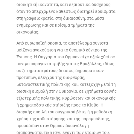
διοικητική ικανότητα, κάτι εξαιρετικά δυσχερές
όταν το απερχόμενο καθεστώς διατηρεί ερείσματα
στη γραφειοκρατία, στη δικαιοσύνη, στα μέσα
ενημέρωσης και σε κρίσιμα τμήματα της
οικονομίας.
Από ευρωπαϊκή σκοπιά, το αποτέλεσμα συνιστά
μείζονα ανακούφιση για το θεσμικό κέντρο της
Ένωσης. Η Ουγγαρία του Όρμπαν είχε εξελιχθεί σε
μόνιμο παράγοντα τριβής για τις Βρυξέλλες, ιδίως
σε ζητήματα κράτους δικαίου, δημοκρατικών
προτύπων, ελέγχου της διαφθοράς,
μεταναστευτικής πολιτικής και, κατεξοχήν μετά τη
ρωσική εισβολή στην Ουκρανία, σε ζητήματα κοινής
εξωτερικής πολιτικής, κυρώσεων και οικονομικής
ή χρηματοδοτικής στήριξης προς το Κίεβο. Η
διαρκής απειλή του ουγγρικού βέτο, ή η μεθοδική
χρήση της καθυστέρησης και της παρεμπόδισης,
προσέδιδαν στον Όρμπαν δυσανάλογη
διαπραγματευτική ισχύ έναντι των εταίρων του.