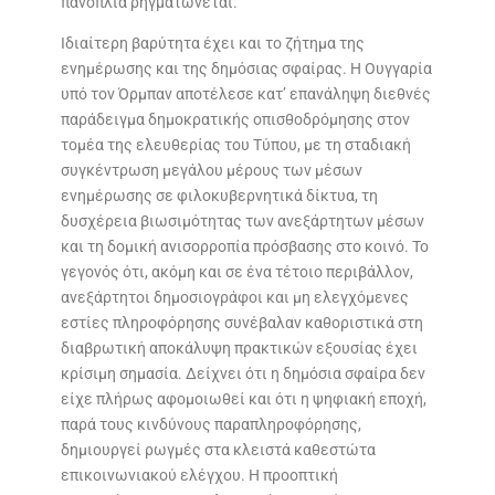
πανοπλία ρηγματώνεται.
Ιδιαίτερη βαρύτητα έχει και το ζήτημα της
ενημέρωσης και της δημόσιας σφαίρας. Η Ουγγαρία
υπό τον Όρμπαν αποτέλεσε κατ’ επανάληψη διεθνές
παράδειγμα δημοκρατικής οπισθοδρόμησης στον
τομέα της ελευθερίας του Τύπου, με τη σταδιακή
συγκέντρωση μεγάλου μέρους των μέσων
ενημέρωσης σε φιλοκυβερνητικά δίκτυα, τη
δυσχέρεια βιωσιμότητας των ανεξάρτητων μέσων
και τη δομική ανισορροπία πρόσβασης στο κοινό. Το
γεγονός ότι, ακόμη και σε ένα τέτοιο περιβάλλον,
ανεξάρτητοι δημοσιογράφοι και μη ελεγχόμενες
εστίες πληροφόρησης συνέβαλαν καθοριστικά στη
διαβρωτική αποκάλυψη πρακτικών εξουσίας έχει
κρίσιμη σημασία. Δείχνει ότι η δημόσια σφαίρα δεν
είχε πλήρως αφομοιωθεί και ότι η ψηφιακή εποχή,
παρά τους κινδύνους παραπληροφόρησης,
δημιουργεί ρωγμές στα κλειστά καθεστώτα
επικοινωνιακού ελέγχου. Η προοπτική