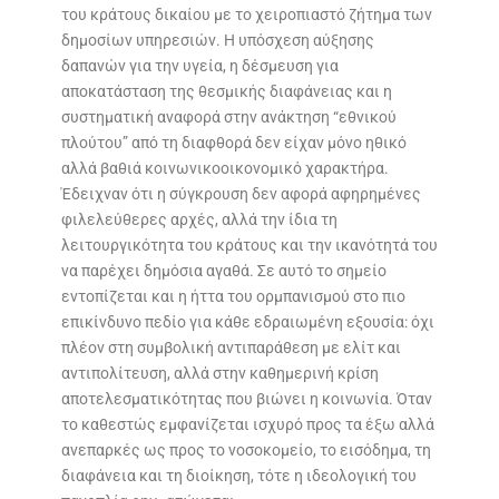
του κράτους δικαίου με το χειροπιαστό ζήτημα των
δημοσίων υπηρεσιών. Η υπόσχεση αύξησης
δαπανών για την υγεία, η δέσμευση για
αποκατάσταση της θεσμικής διαφάνειας και η
συστηματική αναφορά στην ανάκτηση “εθνικού
πλούτου” από τη διαφθορά δεν είχαν μόνο ηθικό
αλλά βαθιά κοινωνικοοικονομικό χαρακτήρα.
Έδειχναν ότι η σύγκρουση δεν αφορά αφηρημένες
φιλελεύθερες αρχές, αλλά την ίδια τη
λειτουργικότητα του κράτους και την ικανότητά του
να παρέχει δημόσια αγαθά. Σε αυτό το σημείο
εντοπίζεται και η ήττα του ορμπανισμού στο πιο
επικίνδυνο πεδίο για κάθε εδραιωμένη εξουσία: όχι
πλέον στη συμβολική αντιπαράθεση με ελίτ και
αντιπολίτευση, αλλά στην καθημερινή κρίση
αποτελεσματικότητας που βιώνει η κοινωνία. Όταν
το καθεστώς εμφανίζεται ισχυρό προς τα έξω αλλά
ανεπαρκές ως προς το νοσοκομείο, το εισόδημα, τη
διαφάνεια και τη διοίκηση, τότε η ιδεολογική του