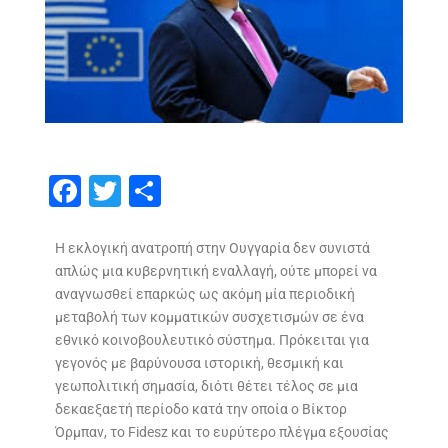
F
T
S
ac
w
h
e
itt
ar
Η εκλογική ανατροπή στην Ουγγαρία δεν συνιστά
απλώς μια κυβερνητική εναλλαγή, ούτε μπορεί να
b
er
e
αναγνωσθεί επαρκώς ως ακόμη μία περιοδική
o
μεταβολή των κομματικών συσχετισμών σε ένα
o
εθνικό κοινοβουλευτικό σύστημα. Πρόκειται για
γεγονός με βαρύνουσα ιστορική, θεσμική και
k
γεωπολιτική σημασία, διότι θέτει τέλος σε μια
δεκαεξαετή περίοδο κατά την οποία ο Βίκτορ
Όρμπαν, το Fidesz και το ευρύτερο πλέγμα εξουσίας