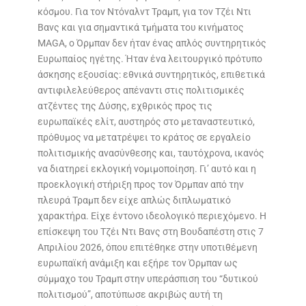
κόσμου. Για τον Ντόναλντ Τραμπ, για τον Τζέι Ντι
Βανς και για σημαντικά τμήματα του κινήματος
MAGA, ο Όρμπαν δεν ήταν ένας απλός συντηρητικός
Ευρωπαίος ηγέτης. Ήταν ένα λειτουργικό πρότυπο
άσκησης εξουσίας: εθνικά συντηρητικός, επιθετικά
αντιφιλελεύθερος απέναντι στις πολιτισμικές
ατζέντες της Δύσης, εχθρικός προς τις
ευρωπαϊκές ελίτ, αυστηρός στο μεταναστευτικό,
πρόθυμος να μετατρέψει το κράτος σε εργαλείο
πολιτισμικής ανασύνθεσης και, ταυτόχρονα, ικανός
να διατηρεί εκλογική νομιμοποίηση. Γι’ αυτό και η
προεκλογική στήριξη προς τον Όρμπαν από την
πλευρά Τραμπ δεν είχε απλώς διπλωματικό
χαρακτήρα. Είχε έντονο ιδεολογικό περιεχόμενο. Η
επίσκεψη του Τζέι Ντι Βανς στη Βουδαπέστη στις 7
Απριλίου 2026, όπου επιτέθηκε στην υποτιθέμενη
ευρωπαϊκή ανάμιξη και εξήρε τον Όρμπαν ως
σύμμαχο του Τραμπ στην υπεράσπιση του “δυτικού
πολιτισμού”, αποτύπωσε ακριβώς αυτή τη