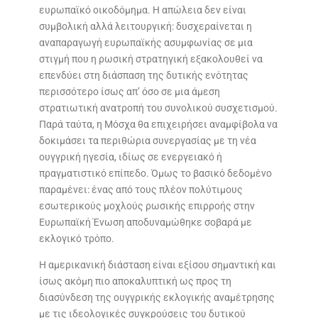
ευρωπαϊκό οικοδόμημα. Η απώλεια δεν είναι
συμβολική αλλά λειτουργική: δυσχεραίνεται η
αναπαραγωγή ευρωπαϊκής ασυμφωνίας σε μια
στιγμή που η ρωσική στρατηγική εξακολουθεί να
επενδύει στη διάσπαση της δυτικής ενότητας
περισσότερο ίσως απ’ όσο σε μια άμεση
στρατιωτική ανατροπή του συνολικού συσχετισμού.
Παρά ταύτα, η Μόσχα θα επιχειρήσει αναμφίβολα να
δοκιμάσει τα περιθώρια συνεργασίας με τη νέα
ουγγρική ηγεσία, ιδίως σε ενεργειακό ή
πραγματιστικό επίπεδο. Όμως το βασικό δεδομένο
παραμένει: ένας από τους πλέον πολύτιμους
εσωτερικούς μοχλούς ρωσικής επιρροής στην
Ευρωπαϊκή Ένωση αποδυναμώθηκε σοβαρά με
εκλογικό τρόπο.
Η αμερικανική διάσταση είναι εξίσου σημαντική και
ίσως ακόμη πιο αποκαλυπτική ως προς τη
διασύνδεση της ουγγρικής εκλογικής αναμέτρησης
με τις ιδεολογικές συγκρούσεις του δυτικού