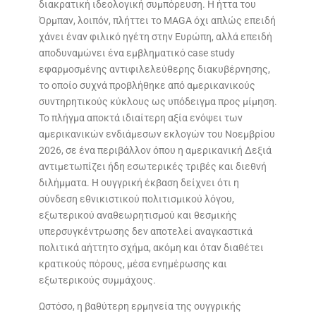
διακρατική ιδεολογική συμπόρευση. Η ήττα του
Όρμπαν, λοιπόν, πλήττει το MAGA όχι απλώς επειδή
χάνει έναν φιλικό ηγέτη στην Ευρώπη, αλλά επειδή
αποδυναμώνει ένα εμβληματικό case study
εφαρμοσμένης αντιφιλελεύθερης διακυβέρνησης,
το οποίο συχνά προβλήθηκε από αμερικανικούς
συντηρητικούς κύκλους ως υπόδειγμα προς μίμηση.
Το πλήγμα αποκτά ιδιαίτερη αξία ενόψει των
αμερικανικών ενδιάμεσων εκλογών του Νοεμβρίου
2026, σε ένα περιβάλλον όπου η αμερικανική Δεξιά
αντιμετωπίζει ήδη εσωτερικές τριβές και διεθνή
διλήμματα. Η ουγγρική έκβαση δείχνει ότι η
σύνδεση εθνικιστικού πολιτισμικού λόγου,
εξωτερικού αναθεωρητισμού και θεσμικής
υπερσυγκέντρωσης δεν αποτελεί αναγκαστικά
πολιτικά αήττητο σχήμα, ακόμη και όταν διαθέτει
κρατικούς πόρους, μέσα ενημέρωσης και
εξωτερικούς συμμάχους.
Ωστόσο, η βαθύτερη ερμηνεία της ουγγρικής