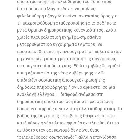
αποκατάστασης της ελευθερίας του Τύπου που
διακηρύσσει ο Μάγιαρ δεν είναι απλώς
φιλελεύθερη εξαγγελία· είναι αναγκαίος όρος για
τη μακροπρόθεσμη σταθεροποίηση οποιασδήποτε
μετα-Όρμπαν δημοκρατικής κανονικότητας. Διότι
χωρίς πλουραλιστική ενημέρωση, κανένα
μεταρρυθμιστικό εγχείρημα δεν μπορεί να
προστατευθεί από την ανασυγκρότηση πελατειακών
μηχανισμών ή από τη μετατόπιση της σύγκρουσης
σε υπόγεια επίπεδα ισχύος. Εδώ ακριβώς θα κριθεί
και η αξιοπιστία της νέας κυβέρνησης: αν θα
επιδιώξει ουσιαστική αποσυγκέντρωση της
δημόσιας πληροφόρησης ή αν θα αρκεστεί σε μια
εναλλαγή ελέγχου. Η διαφορά ανάμεσα στη
δημοκρατική αποκατάσταση και στη μεταβίβαση
δικτύων επιρροής είναι λεπτή αλλά καθοριστική. Το
βάθος της ουγγρικής μετάβασης θα φανεί από το
κατά πόσον η νέα πλειοψηφία θα αντιληφθεί ότι το
αντίδοτο στον ορμπανισμό δεν είναι ένας
“φιλελεύθερος ορμπανισμός”, αλλά η επανίδρυση