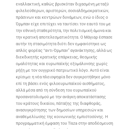
εναλλακτική, καθώς βρισκόταν διχασμένη μεταξύ
φιλελεύθερων, αριστερών, σοσιαλδημοκρατικών,
πράσινων και κεντρώων δυνάμεων, ενώ ο ίδιος ο
Όρμπαν είχε επιτύχει να ταυτίσει τον εαυτό του με
την εθνική σταθερότητα, την πολιτισμική άμυνα και
την κρατική αποτελεσματικότητα. Ο Μάγιαρ έσπασε
αυτήν τη στασιμότητα διότι δεν εμφανίστηκε ως
απλός φορέας “αντι-Όρμπαν” αγανάκτησης, αλλά ως
διεκδικητής κρατικής επάρκειας, θεσμικής
ομαλότητας και ευρωπαϊκής εξομάλυνσης χωρίς
ρήξη με τον ουγγρικό πατριωτικό λόγο. Αυτό είναι
κρίσιμο: η νέα πλειοψηφία δεν συγκροτήθηκε μόνο
επί τη βάσει ενός φιλοευρωπαϊκού αισθήματος,
αλλά μέσα από τη σύνδεση του ευρωπαϊκού
προσανατολισμού με την ανάγκη αποκατάστασης
του κράτους δικαίου, πάταξης της διαφθοράς,
ανασυγκρότησης των δημοσίων υπηρεσιών και
αναθεμελίωσης της κοινωνικής εμπιστοσύνης. Η
προγραμματική έμφαση του Tisza στην αποδέσμευση