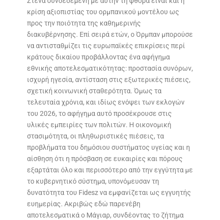
Στενά συνδεδεμένη με αυτήν τη φθορά είναι και η
κρίση αξιοπιστίας του ορμπανικού μοντέλου ως
προς την ποιότητα της καθημερινής
διακυβέρνησης. Επί σειρά ετών, ο Όρμπαν μπορούσε
να αντισταθμίζει τις ευρωπαϊκές επικρίσεις περί
κράτους δικαίου προβάλλοντας ένα αφήγημα
εθνικής αποτελεσματικότητας: προστασία συνόρων,
ισχυρή ηγεσία, αντίσταση στις εξωτερικές πιέσεις,
σχετική κοινωνική σταθερότητα. Όμως τα
τελευταία χρόνια, και ιδίως ενόψει των εκλογών
του 2026, το αφήγημα αυτό προσέκρουσε στις
υλικές εμπειρίες των πολιτών. Η οικονομική
στασιμότητα, οι πληθωριστικές πιέσεις, τα
προβλήματα του δημόσιου συστήματος υγείας και η
αίσθηση ότι η πρόσβαση σε ευκαιρίες και πόρους
εξαρτάται όλο και περισσότερο από την εγγύτητα με
το κυβερνητικό σύστημα, υπονόμευσαν τη
δυνατότητα του Fidesz να εμφανίζεται ως εγγυητής
ευημερίας. Ακριβώς εδώ παρενέβη
αποτελεσματικά ο Μάγιαρ, συνδέοντας το ζήτημα