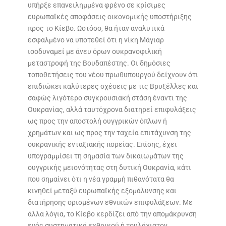
υπήρξε επανειλημμένα φρένο σε κρίσιμες
ευρωπαϊκές αποφάσεις οικονομικής υποστήριξης
προς το Κίεβο. Ωστόσο, θα ήταν αναλυτικά
εσφαλμένο να υποτεθεί ότι η νίκη Μάγιαρ
ισοδυναμεί με άνευ όρων ουκρανοφιλική
μεταστροφή της Βουδαπέστης. Οι δημόσιες
τοποθετήσεις του νέου πρωθυπουργού δείχνουν ότι
επιδιώκει καλύτερες σχέσεις με τις Βρυξέλλες και
σαφώς λιγότερο συγκρουσιακή στάση έναντι της
Ουκρανίας, αλλά ταυτόχρονα διατηρεί επιφυλάξεις
ως προς την αποστολή ουγγρικών όπλων ή
χρημάτων και ως προς την ταχεία επιτάχυνση της
ουκρανικής ενταξιακής πορείας. Επίσης, έχει
υπογραμμίσει τη σημασία των δικαιωμάτων της
ουγγρικής μειονότητας στη δυτική Ουκρανία, κάτι
που σημαίνει ότι η νέα γραμμή πιθανότατα θα
κινηθεί μεταξύ ευρωπαϊκής εξομάλυνσης και
διατήρησης ορισμένων εθνικών επιφυλάξεων. Με
άλλα λόγια, το Κίεβο κερδίζει από την απομάκρυνση
ενός συστηματικά εχθρικού ή τουλάχιστον