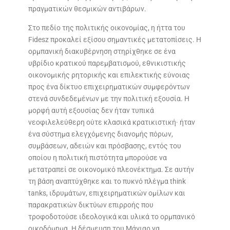
πραγματικών θεσμικών αντιβάρων.
Στο πεδίο της πολιτικής οικονομίας, η ήττα του
Fidesz προκαλεί εξίσου σημαντικές μετατοπίσεις. Η
ορμπανική διακυβέρνηση στηρίχθηκε σε ένα
υβρίδιο κρατικού παρεμβατισμού, εθνικιστικής
οικονομικής ρητορικής και επιλεκτικής εύνοιας
προς ένα δίκτυο επιχειρηματικών συμφερόντων
στενά συνδεδεμένων με την πολιτική εξουσία. Η
μορφή αυτή εξουσίας δεν ήταν τυπικά
νεοφιλελεύθερη ούτε κλασικά κρατικιστική· ήταν
ένα σύστημα ελεγχόμενης διανομής πόρων,
συμβάσεων, αδειών και πρόσβασης, εντός του
οποίου η πολιτική πιστότητα μπορούσε να
μετατραπεί σε οικονομικό πλεονέκτημα. Σε αυτήν
τη βάση αναπτύχθηκε και το πυκνό πλέγμα think
tanks, ιδρυμάτων, επιχειρηματικών ομίλων και
παρακρατικών δικτύων επιρροής που
τροφοδοτούσε ιδεολογικά και υλικά το ορμπανικό
οικοδόμημα. Η δέσμευση του Μάγιαρ να