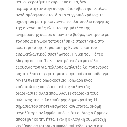
που συγκροτήθηκε γύρω από αυτά, δεν
περιορίστηκαν στην άσκηση διακυβέρνησης, αλλά
αναδιαμόρφωσαν το ίδιο το ουγγρικό κράτος, τη
σχέση του με την κοινωνία, το πλαίσιο λειτουργίας
της οικονομικής ελίτ, το περιβάλλον της
ενημέρωσης και, σε σημαντικό βαθμό, τον τρόπο με
τον οποίο η χώρα τοποθετήθηκε στρατηγικά στο
εσωτερικό της Ευρωπαϊκής Ένωσης και του
ευρωατλαντικού συστήματος. Η νίκη του Πέτερ
Μάγιαρ και του Tisza· ανατρέπει ένα μοντέλο
εξουσίας που για πολλούς αναλυτές λειτουργούσε
ως το πλέον συγκροτημένο ευρωπαϊκό παράδειγμα
“ανελεύθερης δημοκρατίας”, δηλαδή ενός
καθεστώτος που διατηρεί τις εκλογικές
διαδικασίες αλλά αποψιλώνει σταδιακά τους
πυλώνες της φιλελεύθερης δημοκρατίας. Η
σημασία του αποτελέσματος καθίσταται ακόμη
μεγαλύτερη αν ληφθεί υπόψη ότι ο ίδιος ο Όρμπαν
αποδέχθηκε την ήττα, ενώ η εκλογική συμμετοχή
κινήθηκε σε ιστορικά υψηλά επίπεδα, κοντά στο