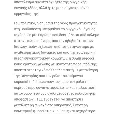
αποτέλεσμα συνιστά όχι ήττα της ουγγρικής
εθνικής ιδέας, αλλά ήττα μιας συγκεκριμένης
ερμηνείας της.
Γεωπολιτικά, η σημασία της νέας πραγματικότητας
στη Βουδαπέστη υπερβαίνει το ουγγρικό μέγεθος
ισχύος. Σε μια Ευρώπη που δοκιμάζεται από πόλεμο
στα ανατολικά σύνορα, από την αβεβαιότητα των
διατλαντικών σχέσεων, από τον ανταγωνισμό με
αναθεωρητικές δυνάμεις και από την εσωτερική
πίεση εθνοκεντρικών κομμάτων, η συμπεριφορά
κάθε κράτους-μέλους με ικανότητα παρεμπόδισης
αποκτά στρατηγικό πολλαπλασιαστή. Η μετακίνηση
της Ουγγαρίας από τον ρόλο του επίμονου
ευρωπαϊκού διαφωνούντος προς τον ρόλο του
περισσότερο συναινετικού, έστω και επιλεκτικά
αυτόνομου, εταίρου αναδιατάσσει το πεδίο λήψης
αποφάσεων. Η ΕΕ ενδέχεται να αποκτήσει
μεγαλύτερη συνοχή στο ουκρανικό, λιγότερη
εσωτερική φθορά στις κυρώσεις και ισχυρότερο