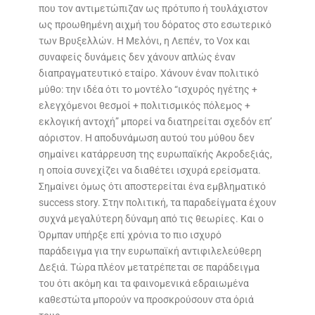
που τον αντιμετώπιζαν ως πρότυπο ή τουλάχιστον
ως προωθημένη αιχμή του δόρατος στο εσωτερικό
των Βρυξελλών. Η Μελόνι, η Λεπέν, το Vox και
συναφείς δυνάμεις δεν χάνουν απλώς έναν
διαπραγματευτικό εταίρο. Χάνουν έναν πολιτικό
μύθο: την ιδέα ότι το μοντέλο “ισχυρός ηγέτης +
ελεγχόμενοι θεσμοί + πολιτισμικός πόλεμος +
εκλογική αντοχή” μπορεί να διατηρείται σχεδόν επ’
αόριστον. Η αποδυνάμωση αυτού του μύθου δεν
σημαίνει κατάρρευση της ευρωπαϊκής Ακροδεξιάς,
η οποία συνεχίζει να διαθέτει ισχυρά ερείσματα.
Σημαίνει όμως ότι αποστερείται ένα εμβληματικό
success story. Στην πολιτική, τα παραδείγματα έχουν
συχνά μεγαλύτερη δύναμη από τις θεωρίες. Και ο
Όρμπαν υπήρξε επί χρόνια το πιο ισχυρό
παράδειγμα για την ευρωπαϊκή αντιφιλελεύθερη
Δεξιά. Τώρα πλέον μετατρέπεται σε παράδειγμα
του ότι ακόμη και τα φαινομενικά εδραιωμένα
καθεστώτα μπορούν να προσκρούσουν στα όριά