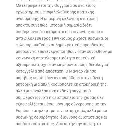
Μετέτρεψε έτσι την Ουγγαρία σε ένα είδος
εργαστηρίου μεταφιλελεύθερης κρατικής
αναδόμησης. Η σημερινή εκλογική ανατροπή
αποκτά, συνεπώς, ιστορική σημασία διότι
υποδηλώνει ότι ακόμη και σε κοινωνίες όπου ο
αντιφιλελεύθερος εθνικισμός ρίζωσε θεσμικά, οι
φιλοευρωπαϊκές και δημοκρατικές προσδοκίες
μπορούν να επανενεργοποιηθούν όταν συνδεθούν με
κοινωνική αποτελεσματικότητα και εθνική
αξιοπρέπεια, όχι όταν εκφέρονται ως ηθικολογική
καταγγελία από απόσταση. Ο Μάγιαρ νίκησε
ακριβώς επειδή δεν αντιπαρέθεσε στην εθνική
ρητορική μια απλή κοσμοπολίτικη αποκήρυξή της,
αλλά μια εναλλακτική εκδοχή ουγγρικού
συμφέροντος: ότι η αξιοπρέπεια της χώρας δεν
εξασφαλίζεται μέσω μόνιμης σύγκρουσης με την
Ευρώπη και φλερτ με τον αυταρχισμό, αλλά μέσω
θεσμικής σοβαρότητας, διεθνούς αξιοπιστίας και
αποδοτικού κράτους. Από αυτήν την άποψη, το