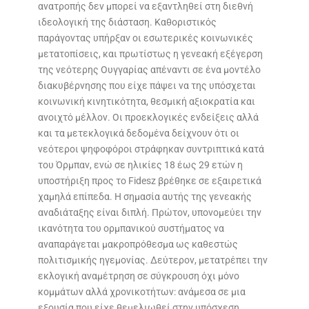
ανατροπής δεν μπορεί να εξαντληθεί στη διεθνή
ιδεολογική της διάσταση. Καθοριστικός
παράγοντας υπήρξαν οι εσωτερικές κοινωνικές
μετατοπίσεις, και πρωτίστως η γενεακή εξέγερση
της νεότερης Ουγγαρίας απέναντι σε ένα μοντέλο
διακυβέρνησης που είχε πάψει να της υπόσχεται
κοινωνική κινητικότητα, θεσμική αξιοκρατία και
ανοιχτό μέλλον. Οι προεκλογικές ενδείξεις αλλά
και τα μετεκλογικά δεδομένα δείχνουν ότι οι
νεότεροι ψηφοφόροι στράφηκαν συντριπτικά κατά
του Όρμπαν, ενώ σε ηλικίες 18 έως 29 ετών η
υποστήριξη προς το Fidesz βρέθηκε σε εξαιρετικά
χαμηλά επίπεδα. Η σημασία αυτής της γενεακής
αναδιάταξης είναι διπλή. Πρώτον, υπονομεύει την
ικανότητα του ορμπανικού συστήματος να
αναπαράγεται μακροπρόθεσμα ως καθεστώς
πολιτισμικής ηγεμονίας. Δεύτερον, μετατρέπει την
εκλογική αναμέτρηση σε σύγκρουση όχι μόνο
κομμάτων αλλά χρονικοτήτων: ανάμεσα σε μια
εξουσία που είχε θεμελιωθεί στην υπόσχεση