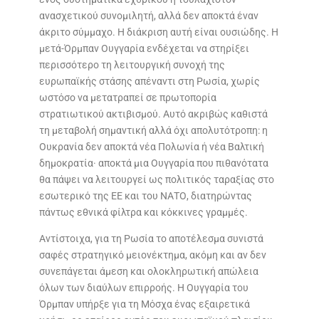
ανασχετικού συνομιλητή, αλλά δεν αποκτά έναν
άκριτο σύμμαχο. Η διάκριση αυτή είναι ουσιώδης. Η
μετά-Όρμπαν Ουγγαρία ενδέχεται να στηρίξει
περισσότερο τη λειτουργική συνοχή της
ευρωπαϊκής στάσης απέναντι στη Ρωσία, χωρίς
ωστόσο να μετατραπεί σε πρωτοπορία
στρατιωτικού ακτιβισμού. Αυτό ακριβώς καθιστά
τη μεταβολή σημαντική αλλά όχι απολυτότροπη: η
Ουκρανία δεν αποκτά νέα Πολωνία ή νέα Βαλτική
δημοκρατία· αποκτά μια Ουγγαρία που πιθανότατα
θα πάψει να λειτουργεί ως πολιτικός ταραξίας στο
εσωτερικό της ΕΕ και του ΝΑΤΟ, διατηρώντας
πάντως εθνικά φίλτρα και κόκκινες γραμμές.
Αντίστοιχα, για τη Ρωσία το αποτέλεσμα συνιστά
σαφές στρατηγικό μειονέκτημα, ακόμη και αν δεν
συνεπάγεται άμεση και ολοκληρωτική απώλεια
όλων των διαύλων επιρροής. Η Ουγγαρία του
Όρμπαν υπήρξε για τη Μόσχα ένας εξαιρετικά