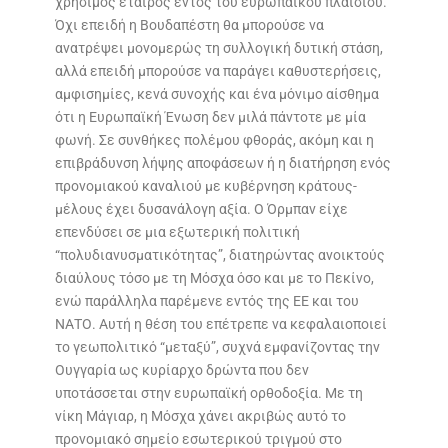
χρήσιμος εταίρος εντός του ευρωπαϊκού πλαισίου.
Όχι επειδή η Βουδαπέστη θα μπορούσε να
ανατρέψει μονομερώς τη συλλογική δυτική στάση,
αλλά επειδή μπορούσε να παράγει καθυστερήσεις,
αμφισημίες, κενά συνοχής και ένα μόνιμο αίσθημα
ότι η Ευρωπαϊκή Ένωση δεν μιλά πάντοτε με μία
φωνή. Σε συνθήκες πολέμου φθοράς, ακόμη και η
επιβράδυνση λήψης αποφάσεων ή η διατήρηση ενός
προνομιακού καναλιού με κυβέρνηση κράτους-
μέλους έχει δυσανάλογη αξία. Ο Όρμπαν είχε
επενδύσει σε μια εξωτερική πολιτική
“πολυδιανυσματικότητας”, διατηρώντας ανοικτούς
διαύλους τόσο με τη Μόσχα όσο και με το Πεκίνο,
ενώ παράλληλα παρέμενε εντός της ΕΕ και του
ΝΑΤΟ. Αυτή η θέση του επέτρεπε να κεφαλαιοποιεί
το γεωπολιτικό “μεταξύ”, συχνά εμφανίζοντας την
Ουγγαρία ως κυρίαρχο δρώντα που δεν
υποτάσσεται στην ευρωπαϊκή ορθοδοξία. Με τη
νίκη Μάγιαρ, η Μόσχα χάνει ακριβώς αυτό το
προνομιακό σημείο εσωτερικού τριγμού στο