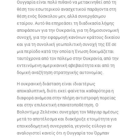
Ουγγαρία είναι πολύ πιθανό να μετακινηθεί από τη
θέση του εσωτερικού ανασχετικού παράγοντα στη
θέση ενός δύσκολου μεν, αλλά συνεργάσιμου
εταίρου. Αυτό θα επηρεάσει τη διαδικασία λήψης
αποφάσεων για την Ουκρανία, για τη δημοσιονομική
συνοχή, για την εφαρμογή κανόνων κράτους δικαίου
και για τη συνολική γεωπολιτική συνοχή της ΕΕ σε
μια περίοδο κατά την οποία η Ένωση δοκιμάζεται
ταυτόχρονα από τον πόλεμο στην Ουκρανία, από την
εντεινόμενη αμερικανική αβεβαιότητα και από τη
δομική αναζήτηση στρατηγικής αυτονομίας.
Η ουκρανική διάσταση είναι ιδιαιτέρως
αποκαλυπτική, διότι εκεί φαίνεται καθαρότερα η
διαφορά ανάμεσα στην πλήρη αντιστροφή πορείας
και στην επιλεκτική επανατοποθέτηση. Ο
Βολοντίμιρ Ζελένσκι συνεχάρη τον Μάγιαρ αμέσως
μετά το αποτέλεσμα και διακήρυξε ετοιμότητα για
εποικοδομητική συνεργασία, γεγονός εύλογο αν
αναλογιστεί κανείς ότι η Ουγγαρία του Όρμπαν