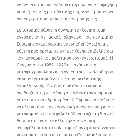
γρήγορα απτά αποτελέσματα, η ορμπανική αφήγηση
περί “χαοτικής μεταβατικής περιόδου” μπορεί να
ανασυγκροτήσει μέρος της επιρροής της.
Σε ιστορικό βάθος, η ουγγρική εκλογική τομή
εγγράφεται στη μακρά ταλάντωση της Κεντρικής
Ευρώπης ανάμεσα στην ευρωπαϊκή ένταξη, την
εθνική κυριαρχία, τις μνήμες ξένης επιβολής και
τον πειρασμό του πολιτικού συγκεντρωτισμού. Η
Ουγγαρία του 1989–1990 εντάχθηκε στη
μεταψυχροπολεμική αφήγηση του φιλελεύθερου
εκδημοκρατισμού και της ευρωατλαντικής
ολοκλήρωσης. Ωστόσο, η μετέπειτα πορεία
ανέδειξε ότι η μετάβαση αυτή δεν ήταν γραμμική
ούτε οριστικά εδραιωμένη. Ο Όρμπαν κατόρθωσε
να αξιοποιήσει την κοινωνική απογοήτευση από τη
μετακομμουνιστική φιλελεύθερη τάξη, τη διάχυτη
δυσπιστία προς τις ελίτ, την οικονομική
ανασφάλεια και τα πολιτισμικά άγχη που γέννησαν η
παγκοσμιοποίηση και η ευρωπαϊκή ολοκλήρωση.