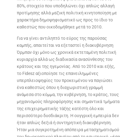
80%, στοιχείο που υποδηλώνει όχι απλώς αλλαγή
προτίμησης αλλά μαζική πολιτική κινητοποίηση με
χαρακτήρα δημοψηφισματικό ως προς το ίδιο το
καθεστώς που οικοδομήθηκε μετά το 2010.
Για να γίνει αντιληπτό το εύρος της παρούσας
καμπής, απαιτείται να εξεταστεί η διακυβέρνηση
Όρμπαν όχι μόνο ως χρονικά εκτεταμένη πολιτική
κυριαρχία αλλά ως διαδικασία ανασύνθεσης του
κράτους και της ηγεμονίας. Από το 2010 και εξής,
το Fidesz αξιοποίησε τις επανειλημμένες
υπερπλειοψηφίες του προκειμένου να παγιώσει
ένα καθεστώς όπου η διαχωριστική γραμμή
ανάμεσα στο κόμμα, την κυβέρνηση, το κράτος, τους
μηχανισμούς πληροφόρησης και σημαντικά τμήματα
της επιχειρηματικής τάξης κατέστη όλο και
περισσότερο δυσδιάκριτη. Η ουγγρική εμπειρία δεν
ήταν απλώς δεξιά ή συντηρητική διακυβέρνηση.
Ήταν μια συγκροτημένη απόπειρα μετασχηματισμού
του δημοκρατικού πλαισίου από το εσωτερικό, μέσα