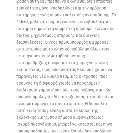
φράση αυτή δεν πρέπει να εκληφθεί ως ευπρεπής
τυπικότητα μόνο. Υποδηλώνει και την πρόθεση
διατήρησης ενός πυρήνα πολιτικής αντεπίθεσης. Το
Fidesz, μολονότι συρρικνωμένο κοινοβουλευτικά,
διατηρεί σημαντική κομματική υποδομή, κοινωνικά
δίκτυα, μηχανισμούς επιρροής και διεθνείς
διασυνδέσεις. Ο νέος πρωθυπουργός θα βρεθεί
αντιμέτωπος με το κλασικό πρόβλημα όλων των
μετα-ηγεμονικών μεταβάσεων: πώς
μεταρρυθμίζεις αποφασιστικά χωρίς να φανείς
εκδικητικός, πώς αποκαθιστάς θεσμούς χωρίς να
παραγάγεις νέο κύκλο θεσμικής εκτροπής, πώς
ερευνάς τη διαφθορά χωρίς να προσλάβει η
διαδικασία χαρακτήρα πολιτικής ρεβάνς, και πώς
αποσυναρμολογείς δίκτυα εξουσίας τα οποία είναι
ενσωματωμένα στο ίδιο το κράτος. Η δυσκολία
αυτή είναι τόσο μεγάλη ώστε το εύρος της
εκλογικής νίκης, που σήμερα εμφανίζεται ως
ισχυρό πλεονέκτημα, μπορεί να καταστεί και πηγή
υπερπροσδοκιών. Αν η νέα εξουσία δεν αποδώσει