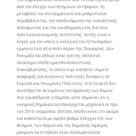
από τον έλεγχο των θεσμικών αντίβαρων, τη
μεταβολή του συνταγματικού και ρυθμιστικού
περιβάλλοντος, την αποδυνάμωση της ουσιαστικής
πολυφωνίας και την οικοδόμηση ενός δικτύου
πολιτικοοικονομικής πιστότητας. Αυτός είναι ο
λόγος για τον οποίο η εκλογική του ήττα παράγει
ερμηνευτική αξία πολύ πέραν της Ουγγαρίας. Δεν
δοκιμάζεται απλώς ένας ηγέτης, αλλά ένα
ολόκληρο υπόδειγμα εθνολαϊκιστικής
διακυβέρνησης, το οποίο είχε καταστεί σημείο
αναφοράς για συγγενείς πολιτικές δυνάμεις σε
Ευρώπη και Ηνωμένες Πολιτείες. Η ήττα αυτή δεν
συνεπάγεται αυτομάτως κατάρρευση των δομών
που εγκαθίδρυσε ο Όρμπαν, ούτε σημαίνει ότι η
ουγγρική δημοκρατία επανέρχεται μηχανικά σε προ
του 2010 ισορροπία. Ωστόσο, αποδεικνύει ότι ακόμη
και καθεστώτα με υψηλό βαθμό ελέγχου επί των
θεσμών, των πόρων και της δημόσιας σφαίρας
μπορούν να ηττηθούν όταν συσσωρεύονται