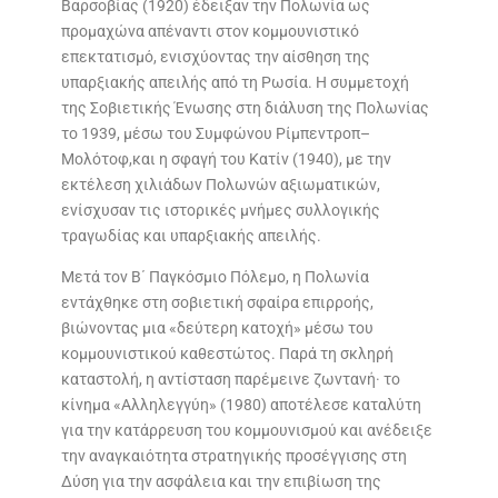
Βαρσοβίας (1920) έδειξαν την Πολωνία ως
προμαχώνα απέναντι στον κομμουνιστικό
επεκτατισμό, ενισχύοντας την αίσθηση της
υπαρξιακής απειλής από τη Ρωσία. Η συμμετοχή
της Σοβιετικής Ένωσης στη διάλυση της Πολωνίας
το 1939, μέσω του Συμφώνου Ρίμπεντροπ–
Μολότοφ,και η σφαγή του Κατίν (1940), με την
εκτέλεση χιλιάδων Πολωνών αξιωματικών,
ενίσχυσαν τις ιστορικές μνήμες συλλογικής
τραγωδίας και υπαρξιακής απειλής.
Μετά τον Β΄ Παγκόσμιο Πόλεμο, η Πολωνία
εντάχθηκε στη σοβιετική σφαίρα επιρροής,
βιώνοντας μια «δεύτερη κατοχή» μέσω του
κομμουνιστικού καθεστώτος. Παρά τη σκληρή
καταστολή, η αντίσταση παρέμεινε ζωντανή· το
κίνημα «Αλληλεγγύη» (1980) αποτέλεσε καταλύτη
για την κατάρρευση του κομμουνισμού και ανέδειξε
την αναγκαιότητα στρατηγικής προσέγγισης στη
Δύση για την ασφάλεια και την επιβίωση της