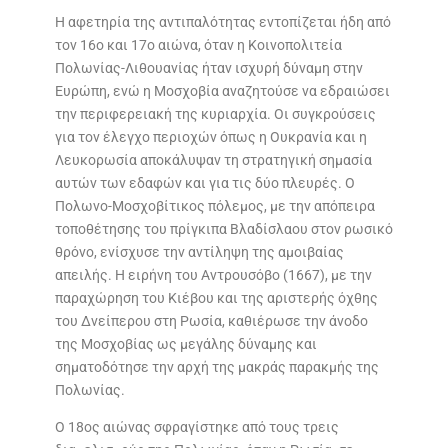
Η αφετηρία της αντιπαλότητας εντοπίζεται ήδη από
τον 16ο και 17ο αιώνα, όταν η Κοινοπολιτεία
Πολωνίας-Λιθουανίας ήταν ισχυρή δύναμη στην
Ευρώπη, ενώ η Μοσχοβία αναζητούσε να εδραιώσει
την περιφερειακή της κυριαρχία. Οι συγκρούσεις
για τον έλεγχο περιοχών όπως η Ουκρανία και η
Λευκορωσία αποκάλυψαν τη στρατηγική σημασία
αυτών των εδαφών και για τις δύο πλευρές. Ο
Πολωνο-Μοσχοβίτικος πόλεμος, με την απόπειρα
τοποθέτησης του πρίγκιπα Βλαδίσλαου στον ρωσικό
θρόνο, ενίσχυσε την αντίληψη της αμοιβαίας
απειλής. Η ειρήνη του Αντρουσόβο (1667), με την
παραχώρηση του Κιέβου και της αριστερής όχθης
του Δνείπερου στη Ρωσία, καθιέρωσε την άνοδο
της Μοσχοβίας ως μεγάλης δύναμης και
σηματοδότησε την αρχή της μακράς παρακμής της
Πολωνίας.
Ο 18ος αιώνας σφραγίστηκε από τους τρεις