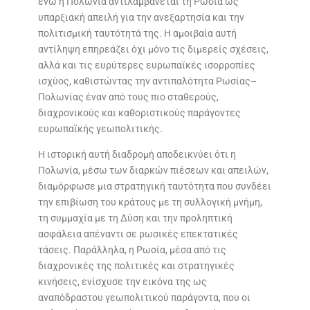
ενώ η Πολωνία αντιλαμβάνεται τη Ρωσία ως
υπαρξιακή απειλή για την ανεξαρτησία και την
πολιτισμική ταυτότητά της. Η αμοιβαία αυτή
αντίληψη επηρεάζει όχι μόνο τις διμερείς σχέσεις,
αλλά και τις ευρύτερες ευρωπαϊκές ισορροπίες
ισχύος, καθιστώντας την αντιπαλότητα Ρωσίας–
Πολωνίας έναν από τους πιο σταθερούς,
διαχρονικούς και καθοριστικούς παράγοντες
ευρωπαϊκής γεωπολιτικής.
Η ιστορική αυτή διαδρομή αποδεικνύει ότι η
Πολωνία, μέσω των διαρκών πιέσεων και απειλών,
διαμόρφωσε μια στρατηγική ταυτότητα που συνδέει
την επιβίωση του κράτους με τη συλλογική μνήμη,
τη συμμαχία με τη Δύση και την προληπτική
ασφάλεια απέναντι σε ρωσικές επεκτατικές
τάσεις. Παράλληλα, η Ρωσία, μέσα από τις
διαχρονικές της πολιτικές και στρατηγικές
κινήσεις, ενίσχυσε την εικόνα της ως
αναπόδραστου γεωπολιτικού παράγοντα, που οι