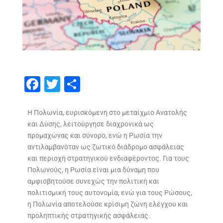
F
T
S
ac
w
h
e
itt
ar
Η Πολωνία, ευρισκόμενη στο μεταίχμιο Ανατολής
και Δύσης, λειτούργησε διαχρονικά ως
b
er
e
προμαχώνας και σύνορο, ενώ η Ρωσία την
o
αντιλαμβανόταν ως ζωτικό διάδρομο ασφάλειας
o
και περιοχή στρατηγικού ενδιαφέροντος. Για τους
Πολωνούς, η Ρωσία είναι μια δύναμη που
k
αμφισβητούσε συνεχώς την πολιτική και
πολιτισμική τους αυτονομία, ενώ για τους Ρώσους,
η Πολωνία αποτελούσε κρίσιμη ζώνη ελέγχου και
προληπτικής στρατηγικής ασφάλειας.