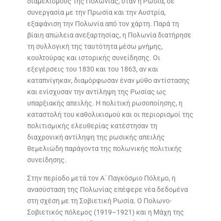
διαμελισμούς της Πολωνίας, όταν η Ρωσία, σε
συνεργασία με την Πρωσία και την Αυστρία,
εξαφάνιση την Πολωνία από τον χάρτη. Παρά τη
βίαιη απώλεια ανεξαρτησίας, η Πολωνία διατήρησε
τη συλλογική της ταυτότητα μέσω μνήμης,
κουλτούρας και ιστορικής συνείδησης. Οι
εξεγέρσεις του 1830 και του 1863, αν και
καταπνίγηκαν, διαμόρφωσαν έναν μύθο αντίστασης
και ενίσχυσαν την αντίληψη της Ρωσίας ως
υπαρξιακής απειλής. Η πολιτική ρωσοποίησης, η
καταστολή του καθολικισμού και οι περιορισμοί της
πολιτισμικής ελευθερίας κατέστησαν τη
διαχρονική αντίληψη της ρωσικής απειλής
θεμελιώδη παράγοντα της πολωνικής πολιτικής
συνείδησης.
Στην περίοδο μετά τον Α΄ Παγκόσμιο Πόλεμο, η
ανασύσταση της Πολωνίας επέφερε νέα δεδομένα
στη σχέση με τη Σοβιετική Ρωσία. Ο Πολωνο-
Σοβιετικός πόλεμος (1919–1921) και η Μάχη της