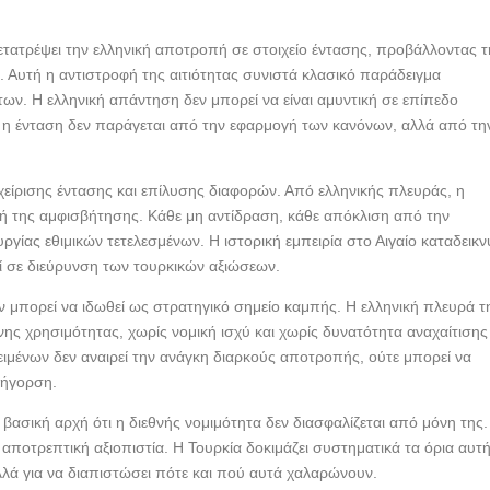
ετατρέψει την ελληνική αποτροπή σε στοιχείο έντασης, προβάλλοντας τ
 Αυτή η αντιστροφή της αιτιότητας συνιστά κλασικό παράδειγμα
ων. Η ελληνική απάντηση δεν μπορεί να είναι αμυντική σε επίπεδο
: η ένταση δεν παράγεται από την εφαρμογή των κανόνων, αλλά από τη
αχείρισης έντασης και επίλυσης διαφορών. Από ελληνικής πλευράς, η
χή της αμφισβήτησης. Κάθε μη αντίδραση, κάθε απόκλιση από την
ργίας εθιμικών τετελεσμένων. Η ιστορική εμπειρία στο Αιγαίο καταδεικν
ί σε διεύρυνση των τουρκικών αξιώσεων.
ν μπορεί να ιδωθεί ως στρατηγικό σημείο καμπής. Η ελληνική πλευρά τ
νης χρησιμότητας, χωρίς νομική ισχύ και χωρίς δυνατότητα αναχαίτισης
ιμένων δεν αναιρεί την ανάγκη διαρκούς αποτροπής, ούτε μπορεί να
ρήγορση.
η βασική αρχή ότι η διεθνής νομιμότητα δεν διασφαλίζεται από μόνη της.
 αποτρεπτική αξιοπιστία. Η Τουρκία δοκιμάζει συστηματικά τα όρια αυτ
αλλά για να διαπιστώσει πότε και πού αυτά χαλαρώνουν.