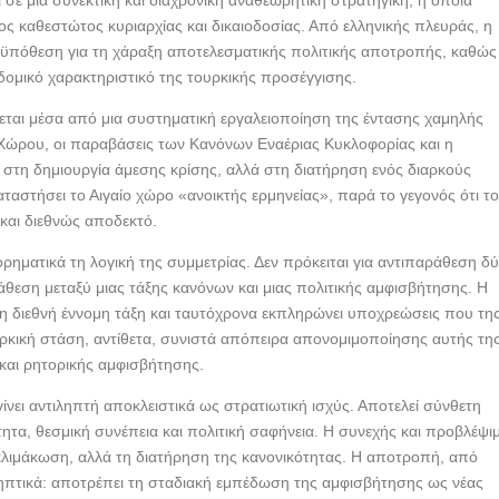
 σε μια συνεκτική και διαχρονική αναθεωρητική στρατηγική, η οποία
ος καθεστώτος κυριαρχίας και δικαιοδοσίας. Από ελληνικής πλευράς, η
οϋπόθεση για τη χάραξη αποτελεσματικής πολιτικής αποτροπής, καθώς
 δομικό χαρακτηριστικό της τουρκικής προσέγγισης.
ται μέσα από μια συστηματική εργαλειοποίηση της έντασης χαμηλής
 Χώρου, οι παραβάσεις των Κανόνων Εναέριας Κυκλοφορίας και η
τη δημιουργία άμεσης κρίσης, αλλά στη διατήρηση ενός διαρκούς
ταστήσει το Αιγαίο χώρο «ανοικτής ερμηνείας», παρά το γεγονός ότι τ
ς και διεθνώς αποδεκτό.
ορηματικά τη λογική της συμμετρίας. Δεν πρόκειται για αντιπαράθεση δ
θεση μεταξύ μιας τάξης κανόνων και μιας πολιτικής αμφισβήτησης. Η
η διεθνή έννομη τάξη και ταυτόχρονα εκπληρώνει υποχρεώσεις που τη
υρκική στάση, αντίθετα, συνιστά απόπειρα απονομιμοποίησης αυτής τη
αι ρητορικής αμφισβήτησης.
ίνει αντιληπτή αποκλειστικά ως στρατιωτική ισχύς. Αποτελεί σύνθετη
τητα, θεσμική συνέπεια και πολιτική σαφήνεια. Η συνεχής και προβλέψι
 κλιμάκωση, αλλά τη διατήρηση της κανονικότητας. Η αποτροπή, από
ηπτικά: αποτρέπει τη σταδιακή εμπέδωση της αμφισβήτησης ως νέας