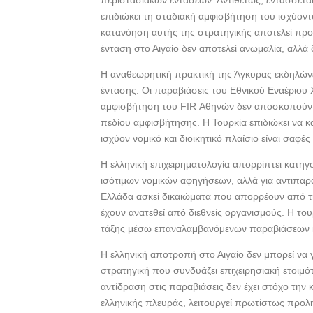
περιστασιακών εντάσεων. Αντιθέτως, εντάσσεται
b
er
e
επιδιώκει τη σταδιακή αμφισβήτηση του ισχύοντ
o
κατανόηση αυτής της στρατηγικής αποτελεί πρ
o
ένταση στο Αιγαίο δεν αποτελεί ανωμαλία, αλλά
k
Η αναθεωρητική πρακτική της Άγκυρας εκδηλώνε
έντασης. Οι παραβιάσεις του Εθνικού Εναέριου
αμφισβήτηση του FIR Αθηνών δεν αποσκοπούν σ
πεδίου αμφισβήτησης. Η Τουρκία επιδιώκει να κα
ισχύον νομικό και διοικητικό πλαίσιο είναι σαφέ
Η ελληνική επιχειρηματολογία απορρίπτει κατηγ
ισότιμων νομικών αφηγήσεων, αλλά για αντιπαρά
Ελλάδα ασκεί δικαιώματα που απορρέουν από τ
έχουν ανατεθεί από διεθνείς οργανισμούς. Η το
τάξης μέσω επαναλαμβανόμενων παραβιάσεων κ
Η ελληνική αποτροπή στο Αιγαίο δεν μπορεί να γ
στρατηγική που συνδυάζει επιχειρησιακή ετοιμό
αντίδραση στις παραβιάσεις δεν έχει στόχο την
ελληνικής πλευράς, λειτουργεί πρωτίστως προλ