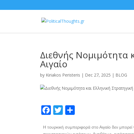
Διεθνής Νομιμότητα κ
Αιγαίο
by
Kiriakos Peristeris
|
Dec 27, 2025
|
BLOG
F
T
S
ac
w
h
e
itt
ar
Η τουρκική συμπεριφορά στο Αιγαίο δεν μπορεί