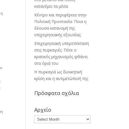
κατανέμει τα μέσα
 η
Κέντρο και περιφέρεια στην
Πολιτική Προστασία: Ποια η
δέουσα κατανομή της
επιχειρησιακής εξουσίας;
Επιχειρησιακή υπερεπέκταση
στις πυρκαγιές: Πότε ο
ο
κρατικός μηχανισμός φθάνει
στα όριά του
ύο
Η πυρκαγιά ως διοικητική
κρίση και η αντιμετώπισή της
ς
ς
Πρόσφατα σχόλια
Αρχείο
μη