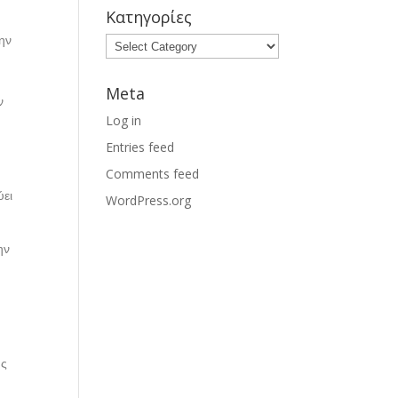
Κατηγορίες
ην
Meta
ν
Log in
Entries feed
Comments feed
ύει
WordPress.org
ην
ής