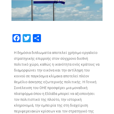
F
T
S
ac
w
h
e
itt
ar
Η δημόσια διπλωματία αποτελεί χρήσιμο εργαλείο
στρατηγικής επιρροής στον σύγχρονο διεθνή
b
er
e
πολιτικό χώρο, καθώς η ικανότητα ενός κράτους να
o
διαμορφώνει την εικόνα και την αντίληψη του
o
κοινού σε παγκόσμια κλίμακα αποτελεί πλέον
θεμέλιο άσκησης εξωτερικής πολιτικής. Η Γενική
k
Συνέλευση του ΟΗΕ προσφέρει μια μοναδική
πλατφόρμα όπου η Ελλάδα μπορεί να αξιοποιήσει
τον πολιτιστικό της πλούτο, την ιστορική
κληρονομιά, την εμπειρία της στη διαχείριση
περιφερειακών κρίσεων και τον στρατηγικό της