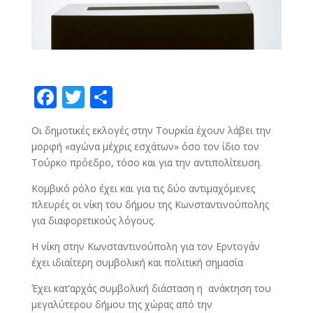
F
T
S
ac
w
h
Οι δημοτικές εκλογές στην Τουρκία έχουν λάβει την
e
itt
ar
μορφή «αγώνα μέχρις εσχάτων» όσο τον ίδιο τον
b
er
e
Τούρκο πρόεδρο, τόσο και για την αντιπολίτευση.
o
Κομβικό ρόλο έχει και για τις δύο αντιμαχόμενες
o
πλευρές οι νίκη του δήμου της Κωνσταντινούπολης
για διαφορετικούς λόγους.
k
Η νίκη στην Κωνσταντινούπολη για τον Ερντογάν
έχει ιδιαίτερη συμβολική και πολιτική σημασία
Έχει κατ’αρχάς συμβολική διάσταση η ανάκτηση του
μεγαλύτερου δήμου της χώρας από την