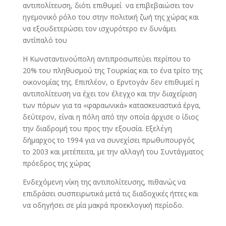
αντιπολίτευση, διότι επιθυμεί να επιβεβαιώσει τον
ηγεμονικό ρόλο του στην πολιτική ζωή της χώρας και
να εξουδετερώσει τον ισχυρότερο εν δυνάμει
αντίπαλό του
Η Κωνσταντινούπολη αντιπροσωπεύει περίπου το
20% του πληθυσμού της Τουρκίας και το ένα τρίτο της
οικονομίας της. Επιπλέον, o Ερντογάν δεν επιθυμεί η
αντιπολίτευση να έχει τον έλεγχο και την διαχείριση
των πόρων για τα «φαραωνικά» κατασκευαστικά έργα,
δεύτερον, είναι η πόλη από την οποία άρχισε ο ίδιος
την διαδρομή του προς την εξουσία. Εξελέγη
δήμαρχος το 1994 για να συνεχίσει πρωθυπουργός
το 2003 και μετέπειτα, με την αλλαγή του Συντάγματος
πρόεδρος της χώρας
Ενδεχόμενη νίκη της αντιπολίτευσης, πιθανώς να
επιδράσει συσπειρωτικά μετά τις διαδοχικές ήττες και
να οδηγήσει σε μία μακρά προεκλογική περίοδο.