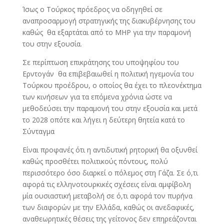
Ίσως ο Τούρκος πρόεδρος να οδηγηθεί σε
αναπροσαρμογή στρατηγικής
της διακυβέρνησης του
καθώς θα εξαρτάται από το ΜΗΡ για την παραμονή
του στην εξουσία.
Σε περίπτωση επικράτησης του υποψηφίου του
Ερντογάν θα επιβεβαιωθεί η πολιτική ηγεμονία του
Τούρκου προέδρου, ο οποίος θα έχει το πλεονέκτημα
των κινήσεων για τα επόμενα χρόνια ώστε να
μεθοδεύσει την παραμονή του στην εξουσία και μετά
το 2028 οπότε και λήγει η δεύτερη θητεία κατά το
Σύνταγμα
Είναι προφανές ότι η αντιδυτική ρητορική θα οξυνθεί
καθώς προσθέτει πολιτικούς πόντους, πολύ
περισσότερο όσο διαρκεί ο πόλεμος στη Γάζα. Σε ό,τι
αφορά τις ελληνοτουρκικές σχέσεις είναι αμφίβολη
μία ουσιαστική μεταβολή σε ό,τι αφορά τον πυρήνα
των διαφορών με την Ελλάδα, καθώς οι ανεδαφικές,
αναθεωρητικές θέσεις της γείτονος δεν επηρεάζονται