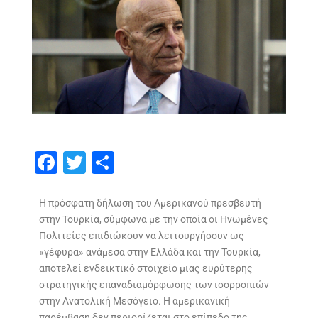
F
T
S
ac
w
h
e
itt
ar
Η πρόσφατη δήλωση του Αμερικανού πρεσβευτή
στην Τουρκία, σύμφωνα με την οποία οι Ηνωμένες
b
er
e
Πολιτείες επιδιώκουν να λειτουργήσουν ως
o
«γέφυρα» ανάμεσα στην Ελλάδα και την Τουρκία,
o
αποτελεί ενδεικτικό στοιχείο μιας ευρύτερης
στρατηγικής επαναδιαμόρφωσης των ισορροπιών
k
στην Ανατολική Μεσόγειο. Η αμερικανική
παρέμβαση δεν περιορίζεται στο επίπεδο της