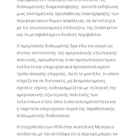
διπλωματικής διαμεσολάβησης· συνιστά εκδήλωση
μιας συστηματικής προσπάθειας επαναχάραξης των
περιφερειακών δομών ασφάλειας, σε αντιστοιχία
με τις γεωοικονομικές επιδιώξεις της Ουάσιγκτον
και το μεταβαλλόμενο διεθνές περιβάλλον.
Ο Αμερικανός διπλωμάτης δρα εδώ και καιρό ως
άτυπος συντονιστής της αμερικανικής εξωτερικής
πολιτικής, προωθώντας έναν προσωπικοκεντρικό,
ευέλικτο και επιχειρησιακά προσανατολισμένο
τρόπο άσκησης επιρροής. Αυτό το μοντέλο, το οποίο
στηρίζεται σε δικτυακές, μη θεσμοποιημένες
σχέσεις ισχύος, ευθυγραμμίζεται με τη λογική της
αμερικανικής εξωτερικής πολιτικής των
τελευταίων ετών, όπου η αποτελεσματικότητα και
η ταχύτητα υπερισχύουν συχνά της παραδοσιακής
διπλωματικής διαδικασίας.
Η στοχοθεσία των ΗΠΑ στην Ανατολική Μεσόγειο
συνδέεται με την αντίληψη ότι η περιοχή μπορεί να