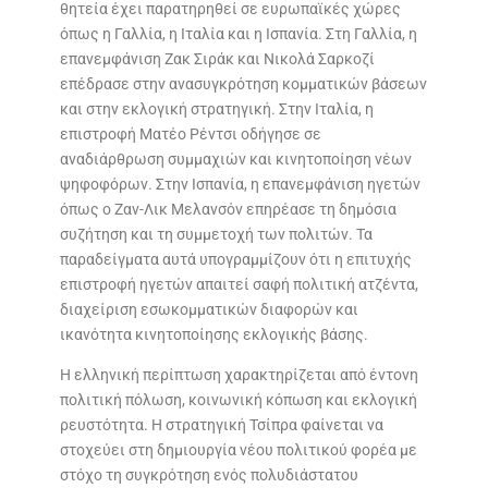
θητεία έχει παρατηρηθεί σε ευρωπαϊκές χώρες
όπως η Γαλλία, η Ιταλία και η Ισπανία. Στη Γαλλία, η
επανεμφάνιση Ζακ Σιράκ και Νικολά Σαρκοζί
επέδρασε στην ανασυγκρότηση κομματικών βάσεων
και στην εκλογική στρατηγική. Στην Ιταλία, η
επιστροφή Ματέο Ρέντσι οδήγησε σε
αναδιάρθρωση συμμαχιών και κινητοποίηση νέων
ψηφοφόρων. Στην Ισπανία, η επανεμφάνιση ηγετών
όπως ο Ζαν-Λικ Μελανσόν επηρέασε τη δημόσια
συζήτηση και τη συμμετοχή των πολιτών. Τα
παραδείγματα αυτά υπογραμμίζουν ότι η επιτυχής
επιστροφή ηγετών απαιτεί σαφή πολιτική ατζέντα,
διαχείριση εσωκομματικών διαφορών και
ικανότητα κινητοποίησης εκλογικής βάσης.
Η ελληνική περίπτωση χαρακτηρίζεται από έντονη
πολιτική πόλωση, κοινωνική κόπωση και εκλογική
ρευστότητα. Η στρατηγική Τσίπρα φαίνεται να
στοχεύει στη δημιουργία νέου πολιτικού φορέα με
στόχο τη συγκρότηση ενός πολυδιάστατου