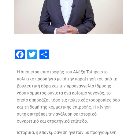
F
T
S
ac
w
h
e
itt
ar
Η απόπειρα επιστροφής του Αλέξη Τσίπρα στο
πολιτικό προσκήνιο μετά την παραίτησή του από τη
b
er
e
βουλευτική έδρα και την προαναγγελία ίδρυσης
o
νέου κόμματος συνιστά ένα κρίσιμο γεγονός, το
o
οποίο επηρεάζει τόσο τις πολιτικές ισορροπίες όσο
και τη δομή της κομματικής επιρροής. Η κίνηση
k
αυτή επιτρέπει την ανάλυση σε ιστορικό,
συγκριτικό και στρατηγικό επίπεδο.
Ιστορικά, η επανεμφάνιση ηγετών με προηγούμενη