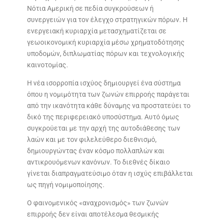
Νότια Αμερική σε πεδία συγκρούσεων ή
συνεργειών για τον έλεγχο στρατηγικών πόρων. Η
ενεργειακή κυριαρχία μετασχηματίζεται σε
γεωοικονομική κυριαρχία μέσω χρηματοδότησης
υποδομών, διπλωματίας πόρων και τεχνολογικής
καινοτομίας.
Η νέα ισορροπία ισχύος δημιουργεί ένα σύστημα
όπου η νομιμότητα των ζωνών επιρροής παράγεται
από την ικανότητα κάθε δύναμης να προστατεύει το
δικό της περιφερειακό υποσύστημα. Αυτό όμως
συγκρούεται με την αρχή της αυτοδιάθεσης των
λαών και με τον φιλελεύθερο διεθνισμό,
δημιουργώντας έναν κόσμο πολλαπλών και
αντικρουόμενων κανόνων. Το διεθνές δίκαιο
γίνεται διαπραγματεύσιμο όταν η ισχύς επιβάλλεται
ως πηγή νομιμοποίησης.
Ο φαινομενικός «αναχρονισμός» των ζωνών
επιρροής δεν είναι αποτέλεσμα θεσμικής