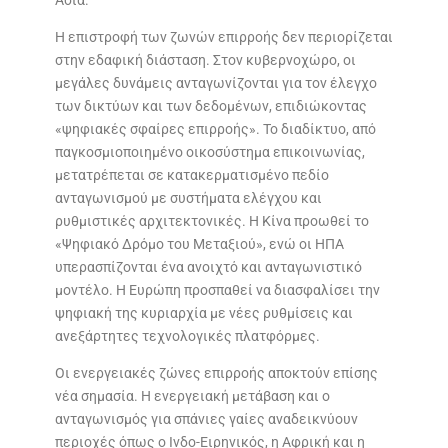
Ασία.
Η επιστροφή των ζωνών επιρροής δεν περιορίζεται
στην εδαφική διάσταση. Στον κυβερνοχώρο, οι
μεγάλες δυνάμεις ανταγωνίζονται για τον έλεγχο
των δικτύων και των δεδομένων, επιδιώκοντας
«ψηφιακές σφαίρες επιρροής». Το διαδίκτυο, από
παγκοσμιοποιημένο οικοσύστημα επικοινωνίας,
μετατρέπεται σε κατακερματισμένο πεδίο
ανταγωνισμού με συστήματα ελέγχου και
ρυθμιστικές αρχιτεκτονικές. Η Κίνα προωθεί το
«Ψηφιακό Δρόμο του Μεταξιού», ενώ οι ΗΠΑ
υπερασπίζονται ένα ανοιχτό και ανταγωνιστικό
μοντέλο. Η Ευρώπη προσπαθεί να διασφαλίσει την
ψηφιακή της κυριαρχία με νέες ρυθμίσεις και
ανεξάρτητες τεχνολογικές πλατφόρμες.
Οι ενεργειακές ζώνες επιρροής αποκτούν επίσης
νέα σημασία. Η ενεργειακή μετάβαση και ο
ανταγωνισμός για σπάνιες γαίες αναδεικνύουν
περιοχές όπως ο Ινδο-Ειρηνικός, η Αφρική και η