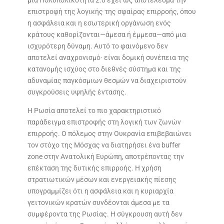
μια Πολυπολικότητα 2.0 έχει ως αποτέλεσμα την
επιστροφή της λογικής της σφαίρας επιρροής, όπου
η ασφάλεια και η εσωτερική οργάνωση ενός
κράτους καθορίζονται—άμεσα ή έμμεσα—από μια
ισχυρότερη δύναμη. Αυτό το φαινόμενο δεν
αποτελεί αναχρονισμό· είναι δομική συνέπεια της
κατανομής ισχύος στο διεθνές σύστημα και της
αδυναμίας παγκόσμιων θεσμών να διαχειριστούν
συγκρούσεις υψηλής έντασης.
Η Ρωσία αποτελεί το πιο χαρακτηριστικό
παράδειγμα επιστροφής στη λογική των ζωνών
επιρροής. Ο πόλεμος στην Ουκρανία επιβεβαιώνει
τον στόχο της Μόσχας να διατηρήσει ένα buffer
zone στην Ανατολική Ευρώπη, αποτρέποντας την
επέκταση της δυτικής επιρροής. Η χρήση
στρατιωτικών μέσων και ενεργειακής πίεσης
υπογραμμίζει ότι η ασφάλεια και η κυριαρχία
γειτονικών κρατών συνδέονται άμεσα με τα
συμφέροντα της Ρωσίας. Η σύγκρουση αυτή δεν