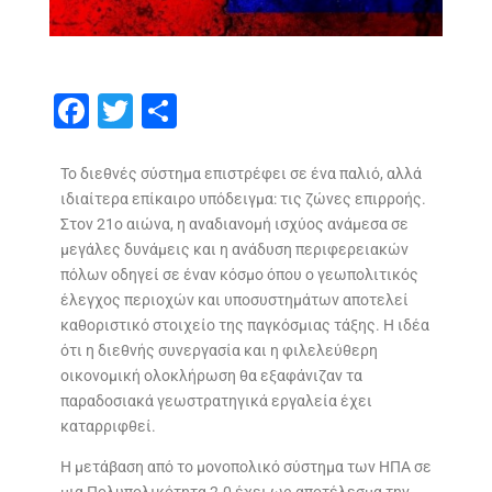
F
T
S
ac
w
h
e
itt
ar
Το διεθνές σύστημα επιστρέφει σε ένα παλιό, αλλά
ιδιαίτερα επίκαιρο υπόδειγμα: τις ζώνες επιρροής.
b
er
e
Στον 21ο αιώνα, η αναδιανομή ισχύος ανάμεσα σε
o
μεγάλες δυνάμεις και η ανάδυση περιφερειακών
o
πόλων οδηγεί σε έναν κόσμο όπου ο γεωπολιτικός
έλεγχος περιοχών και υποσυστημάτων αποτελεί
k
καθοριστικό στοιχείο της παγκόσμιας τάξης. Η ιδέα
ότι η διεθνής συνεργασία και η φιλελεύθερη
οικονομική ολοκλήρωση θα εξαφάνιζαν τα
παραδοσιακά γεωστρατηγικά εργαλεία έχει
καταρριφθεί.
Η μετάβαση από το μονοπολικό σύστημα των ΗΠΑ σε