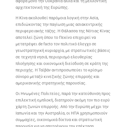
αφορά μόνο την Ουκρανία αλλά και τη μελλοντική
αρχιτεκτονική της Ευρώπης.
Η Κίνα ακολουθεί παρόμοια λογική στην Ασία,
επιδιώκοντας την παγίωση μιας ασιακεντρικής
περιφερειακής τάξης. Η Θάλασσα της Νότιας Κίνας
αποτελεί ζώνη όπου το Πεκίνο επιχειρεί να
μετατρέψει de facto τον πολιτικό έλεγχο σε
γεωστρατηγική κυριαρχία, με στρατιωτικές βάσεις
σε τεχνητά νησιά, περιορισμό ελευθερίας
πλοήγησης και οικονομική διείσδυση σε κράτη της
περιοχής. Η Ταϊβάν αντιπροσωπεύει το κρίσιμο
σύνορο μεταξύ κινεζικής ζώνης επιρροής και
αμερικανικής στρατηγικής παρουσίας.
Οι Ηνωμένες Πολιτείες, παρά την κατεύθυνση προς
επιλεκτική εμπλοκή, διατηρούν ακόμη τον πιο ευρύ
χάρτη ζωνών επιρροής. Από την Ευρώπη μέχρι την
Ιαπωνία και την Αυστραλία, οι ΗΠΑ χρησιμοποιούν
συμμαχίες, οικονομικά δίκτυα και στρατιωτική
παρουσία για να αποτρέψουν την επέκταση