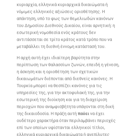
κυριαρχία, ελληνικά κυριαρχικά δικαιώματα ή
νόμιμες ελληνικές αξιώσεις οριοθέτησης. Η
απάντηση, υπό το φως των θεμελιωδών κανόνων
του Δημοσίου Διεθνούς Δικαίου, είναι αρνητική: η
εσωτερική νομοθεσία ενός κράτους δεν
αντιτάσσεται σε τρίτο κράτος κατά τρόπο που να
μεταβάλλει τη διεθνή έννομη κατάστασή του.
Η αρχή αυτή έχει ιδιαίτερη βαρύτητα στην
περίπτωση των θαλασσίων ζωνών, επειδή η γένεση,
η άσκηση και η οριοθέτηση των σχετικών
δικαιωμάτων διέπονται από διεθνείς κανόνες. Η
Τουρκία μπορεί να θεσπίζει κανόνες για τις
υπηρεσίες της, για την ακτοφυλακή της, για την
εσωτερική της διοίκηση και για τη διαχείριση
περιοχών που αναμφισβήτητα υπάγονται στη δική
της δικαιοδοσία. Η πράξη αυτή
παύει
να έχει
ουδέτερο χαρακτήρα όταν περιλαμβάνει περιοχές
επί των οποίων υφίστανται ελληνικοί τίτλοι,
ελληνικά κυριαρχικά δικαιώματα ή ανεπίλυτες