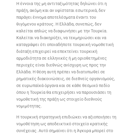
Η έννοια της μη αντιταξιμότητας δηλώνει ότι η
πράξη, ακόμη και αν υφίσταται εσωτερικά, δεν
παράγει έννομα αποτελέσματα έναντι του
θιγόμενου κράτους. Η Ελλάδα, συνεπώς, δεν
καλείται απλώς να διαφωνήσει με την Τουρκία.
Καλείται να διακηρύξει, να τεκμηριώσει και να
καταγράψει ότι οποιαδήποτε τουρκική νομοθετική
διάταξη επιχειρεί να επεκτείνει τουρκική
αρμοδιότητα σε ελληνικές ή μη οριοθετημένες
περιοχές είναι διεθνώς ανίσχυρη ως προς την
Ελλάδα. Η θέση αυτή πρέπει να διατυπωθεί σε
ρηματικές διακοινώσεις, σε διεθνείς οργανισμούς,
σε ευρωπαϊκά όργανα και σε κάθε θεσμικό πεδίο
όπου η Τουρκία θα επιχειρήσει να παρουσιάσει τη
νομοθετική της πράξη ως στοιχείο διεθνούς
νομιμότητας.
Η τουρκική στρατηγική επιδιώκει να αξιοποιήσει τη
νομοθέτηση ως αποδεικτικό στοιχείο κρατικής
συνέχειας. Αυτό σημαίνει ότι η Άγκυρα μπορεί στο