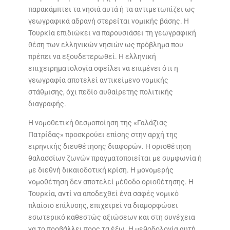
παρακάμπτει τα νησιά αυτά ή τα αντιμετωπίζει ως
γεωγραφικά αδρανή στερείται νομικής βάσης. Η
Τουρκία επιδιώκει να παρουσιάσει τη γεωγραφική
θέση των ελληνικών νησιών ως πρόβλημα που
πρέπει να εξουδετερωθεί. Η ελληνική
επιχειρηματολογία οφείλει να επιμένει ότι η
γεωγραφία αποτελεί αντικείμενο νομικής
στάθμισης, όχι πεδίο αυθαίρετης πολιτικής
διαγραφής.
Η νομοθετική θεσμοποίηση της «Γαλάζιας
Πατρίδας» προσκρούει επίσης στην αρχή της
ειρηνικής διευθέτησης διαφορών. Η οριοθέτηση
θαλασσίων ζωνών πραγματοποιείται με συμφωνία ή
με διεθνή δικαιοδοτική κρίση. Η μονομερής
νομοθέτηση δεν αποτελεί μέθοδο οριοθέτησης. Η
Τουρκία, αντί να αποδεχθεί ένα σαφές νομικό
πλαίσιο επίλυσης, επιχειρεί να διαμορφώσει
εσωτερικό καθεστώς αξιώσεων και στη συνέχεια
να το προβάλλει προς τα έξω. Η μεθοδολογία αυτή