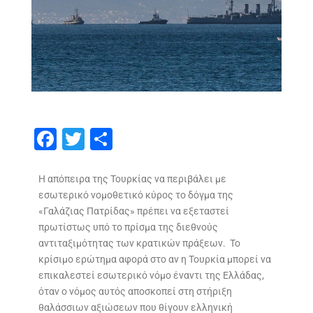
F
T
S
ac
w
h
e
itt
ar
Η απόπειρα της Τουρκίας να περιβάλει με
εσωτερικό νομοθετικό κύρος το δόγμα της
b
er
e
«Γαλάζιας Πατρίδας» πρέπει να εξεταστεί
o
πρωτίστως υπό το πρίσμα της διεθνούς
o
αντιταξιμότητας των κρατικών πράξεων. Το
κρίσιμο ερώτημα αφορά στο αν η Τουρκία μπορεί να
k
επικαλεστεί εσωτερικό νόμο έναντι της Ελλάδας,
όταν ο νόμος αυτός αποσκοπεί στη στήριξη
θαλάσσιων αξιώσεων που θίγουν ελληνική