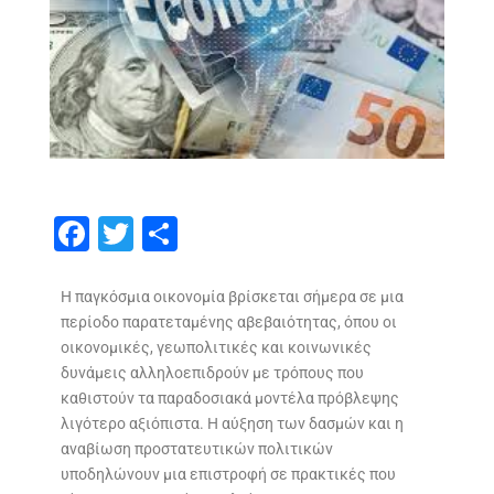
F
T
S
ac
w
h
e
itt
ar
Η παγκόσμια οικονομία βρίσκεται σήμερα σε μια
περίοδο παρατεταμένης αβεβαιότητας, όπου οι
b
er
e
οικονομικές, γεωπολιτικές και κοινωνικές
o
δυνάμεις αλληλοεπιδρούν με τρόπους που
o
καθιστούν τα παραδοσιακά μοντέλα πρόβλεψης
λιγότερο αξιόπιστα. Η αύξηση των δασμών και η
k
αναβίωση προστατευτικών πολιτικών
υποδηλώνουν μια επιστροφή σε πρακτικές που