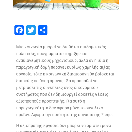
F
T
S
ac
w
h
e
itt
ar
Μια κοινωνία μπορεί να διαθέτει επιδοματικές
πολιτικές, προγράμματα στήριξης και
b
er
e
αναδιανεμητικούς μηχανισμούς, αλλά αν η ίδια η
o
παραγωγική δομή παράγει κυρίως χαμηλής αξίας
o
εργασία, τότε η κοινωνική δικαιοσύνη θα βρίσκεται
διαρκώς σε θέση άμυνας. Θα προσπαθεί να
k
μετριάσει τις συνέπειες ενός οικονομικού
συστήματος που δεν δημιουργεί αρκετές θέσεις
αξιοπρεπούς προοπτικής. Για αυτό η
παραγωγικότητα δεν αφορά μόνο το συνολικό
προϊόν. Αφορά την ποιότητα της εργασιακής ζωής.
Η αξιοπρεπής εργασία δεν μπορεί να οριστεί μόνο