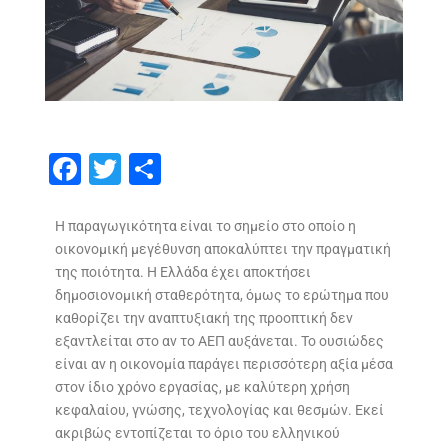
F
T
S
ac
w
h
e
itt
ar
Η παραγωγικότητα είναι το σημείο στο οποίο η
οικονομική μεγέθυνση αποκαλύπτει την πραγματική
b
er
e
της ποιότητα. Η Ελλάδα έχει αποκτήσει
o
δημοσιονομική σταθερότητα, όμως το ερώτημα που
o
καθορίζει την αναπτυξιακή της προοπτική δεν
εξαντλείται στο αν το ΑΕΠ αυξάνεται. Το ουσιώδες
k
είναι αν η οικονομία παράγει περισσότερη αξία μέσα
στον ίδιο χρόνο εργασίας, με καλύτερη χρήση
κεφαλαίου, γνώσης, τεχνολογίας και θεσμών. Εκεί
ακριβώς εντοπίζεται το όριο του ελληνικού