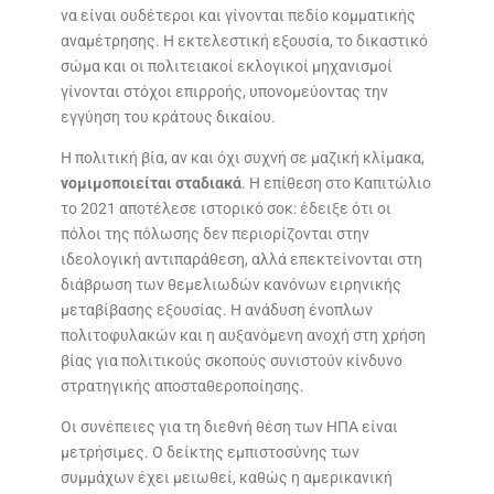
να είναι ουδέτεροι και γίνονται πεδίο κομματικής
αναμέτρησης. Η εκτελεστική εξουσία, το δικαστικό
σώμα και οι πολιτειακοί εκλογικοί μηχανισμοί
γίνονται στόχοι επιρροής, υπονομεύοντας την
εγγύηση του κράτους δικαίου.
Η πολιτική βία, αν και όχι συχνή σε μαζική κλίμακα,
νομιμοποιείται σταδιακά
. Η επίθεση στο Καπιτώλιο
το 2021 αποτέλεσε ιστορικό σοκ: έδειξε ότι οι
πόλοι της πόλωσης δεν περιορίζονται στην
ιδεολογική αντιπαράθεση, αλλά επεκτείνονται στη
διάβρωση των θεμελιωδών κανόνων ειρηνικής
μεταβίβασης εξουσίας. Η ανάδυση ένοπλων
πολιτοφυλακών και η αυξανόμενη ανοχή στη χρήση
βίας για πολιτικούς σκοπούς συνιστούν κίνδυνο
στρατηγικής αποσταθεροποίησης.
Οι συνέπειες για τη διεθνή θέση των ΗΠΑ είναι
μετρήσιμες. Ο δείκτης εμπιστοσύνης των
συμμάχων έχει μειωθεί, καθώς η αμερικανική