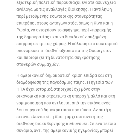
εξωτερική πολιτική παρουσιάζει ενίοτε ασυνέχεια
ανάλογα με τις εναλλαγές διοίκησης. Η αντίληψη
περί μειούμενης εσωτερικής σταθερότητας
επιτρέπει στους ανταγωνιστές, όπως η Κίνα και η
Ρωσία, να ενισχύουν το αφήγημα περί «παρακμής
της δημοκρατίας» και να διεκδικούν αυξημένη
επιρροή σε τρίτες χώρες. Η πόλωση στο εσωτερικό
υπονομεύει τη διεθνή αξιοπιστία της Ουάσιγκτον
και περιορίζει τη δυνατότητα συγκρότησης
σταθερών συμμαχιών.
Η αμερικανική δημοκρατική κρίση επιδρά και στη
διαμόρφωση της παγκόσμιας τάξης. Η ηγεσία των
ΗΠΑ έχει ιστορικά στηριχθεί όχι μόνο στην
οικονομική και στρατιωτική υπεροχή, αλλά και στη
νομιμοποίηση που αντλείται από την εικόνα ενός
λειτουργικού δημοκρατικού προτύπου. Αν αυτή η
εικόνα κλονιστεί, η ίδια η αρχιτεκτονική της
διεθνούς διακυβέρνησης κινδυνεύει. Σε ένα τέτοιο
σενάριο, αντί της αμερικανικής ηγεμονίας, μπορεί