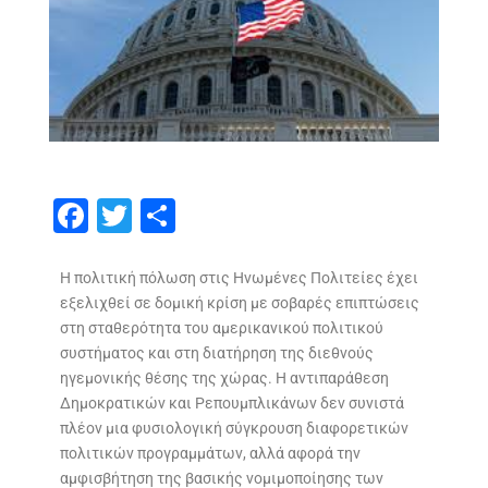
F
T
S
ac
w
h
e
itt
ar
Η πολιτική πόλωση στις Ηνωμένες Πολιτείες έχει
εξελιχθεί σε δομική κρίση με σοβαρές επιπτώσεις
b
er
e
στη σταθερότητα του αμερικανικού πολιτικού
o
συστήματος και στη διατήρηση της διεθνούς
o
ηγεμονικής θέσης της χώρας. Η αντιπαράθεση
Δημοκρατικών και Ρεπουμπλικάνων δεν συνιστά
k
πλέον μια φυσιολογική σύγκρουση διαφορετικών
πολιτικών προγραμμάτων, αλλά αφορά την
αμφισβήτηση της βασικής νομιμοποίησης των