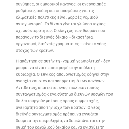
συνθήκες, οι εμπορικοί κανόνες, οι ενεργειακές
ρυθμίσεις, ακόμη και οι αποφάσεις για τις
κλιματικές πολιτικές είναι μορφές νομικού
ανταγωνισμού. Το δίκαιο γίνεται γλώσσα ισχύος,
όχι ουδετερότητας. Ο έλεγχος των θεσμών που
παράγουν το διεθνές δίκαιο —δικαστήρια,
οργανισμοί, διεθνείς γραμματείες— είναι ο νέος
στόχος των κρατών.
Η απάντηση σε αυτήν τη «νομική γεωπολιτική» δεν
μπορεί να είναι η επιστροφή στην απόλυτη
κυριαρχία. Ο εθνικός απομονωτισμός οδηγεί στην
αναρχία και στον κατακερματισμό των κανόνων.
Αντιθέτως, απαιτείται ένας «πολυκεντρικός
συνταγματισμός»: ένα σύστημα διεθνών θεσμών που
θα λειτουργούν με ίσους όρους συμμετοχής,
ανεξάρτητα από την ισχύ των κρατών. Ο νέος
διεθνής συνταγματισμός πρέπει να εγγυάται
θεσμικά την αμεροληψία, να θεμελιώνεται στην
ηθική του καθολικού δικαίου και να ενισχύει τη