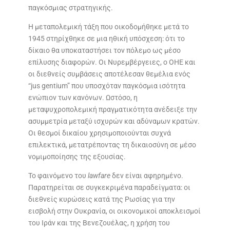
παγκόσμιας στρατηγικής.
Η μεταπολεμική τάξη που οικοδομήθηκε μετά το
1945 στηρίχθηκε σε μια ηθική υπόσχεση: ότι το
δίκαιο θα υποκαταστήσει τον πόλεμο ως μέσο
επίλυσης διαφορών. Οι Νυρεμβέργειες, ο ΟΗΕ και
οι διεθνείς συμβάσεις αποτέλεσαν θεμέλια ενός
“jus gentium” που υποσχόταν παγκόσμια ισότητα
ενώπιον των κανόνων. Ωστόσο, η
μεταψυχροπολεμική πραγματικότητα ανέδειξε την
ασυμμετρία μεταξύ ισχυρών και αδύναμων κρατών.
Οι θεσμοί δικαίου χρησιμοποιούνται συχνά
επιλεκτικά, μετατρέποντας τη δικαιοσύνη σε μέσο
νομιμοποίησης της εξουσίας.
Το φαινόμενο του
lawfare
δεν είναι αφηρημένο.
Παρατηρείται σε συγκεκριμένα παραδείγματα: οι
διεθνείς κυρώσεις κατά της Ρωσίας για την
εισβολή στην Ουκρανία, οι οικονομικοί αποκλεισμοί
του Ιράν και της Βενεζουέλας, η χρήση του