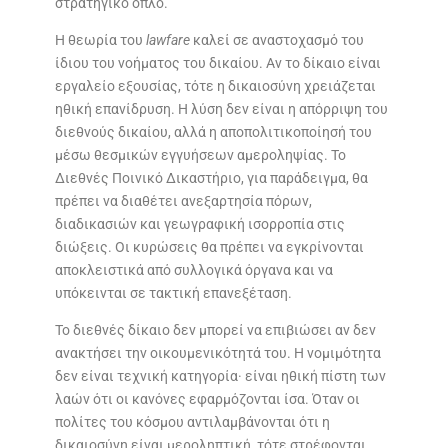
στρατηγικό όπλο.
Η θεωρία του
lawfare
καλεί σε αναστοχασμό του
ίδιου του νοήματος του δικαίου. Αν το δίκαιο είναι
εργαλείο εξουσίας, τότε η δικαιοσύνη χρειάζεται
ηθική επανίδρυση. Η λύση δεν είναι η απόρριψη του
διεθνούς δικαίου, αλλά η αποπολιτικοποίησή του
μέσω θεσμικών εγγυήσεων αμεροληψίας. Το
Διεθνές Ποινικό Δικαστήριο, για παράδειγμα, θα
πρέπει να διαθέτει ανεξαρτησία πόρων,
διαδικασιών και γεωγραφική ισορροπία στις
διώξεις. Οι κυρώσεις θα πρέπει να εγκρίνονται
αποκλειστικά από συλλογικά όργανα και να
υπόκεινται σε τακτική επανεξέταση.
Το διεθνές δίκαιο δεν μπορεί να επιβιώσει αν δεν
ανακτήσει την οικουμενικότητά του. Η νομιμότητα
δεν είναι τεχνική κατηγορία· είναι ηθική πίστη των
λαών ότι οι κανόνες εφαρμόζονται ίσα. Όταν οι
πολίτες του κόσμου αντιλαμβάνονται ότι η
δικαιοσύνη είναι μεροληπτική, τότε στρέφονται