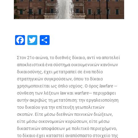
F
T
S
ac
w
h
e
itt
ar
Στον 21ο αιώνα, το διεθνές δίκαιο, αντί να αποτελεί
αποκλειστικά ένα σύστημα οικουμενικών κανόνων
b
er
e
δικαιοσύνης, έχει μετατραπεί σε ένα πεδίο
o
στρατηγικών συγκρούσεων, όπου το δίκαιο
o
χρησιμοποιείται ως όπλο ισχύος. Ο όρος
lawfare
—
σύνθεση των λέξεων
law
και
warfare
— περιγράφει
k
αυτήν ακριβώς τη μετατόπιση: την εργαλειοποίηση
του δικαίου για την επίτευξη γεωπολιτικών
σκοπών. Είτε μέσω διεθνών ποινικών διώξεων,
είτε μέσω οικονομικών κυρώσεων, είτε μέσω
δικαστικών αποφάσεων με πολιτικό περιεχόμενο,
το δίκαιο έχει καταστεί αναπόσπαστο στοιχείο της