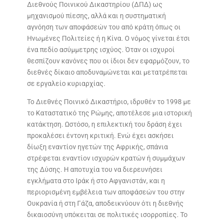
Διεθνούς Ποινικού Δικαστηρίου (ΔΠΔ) ως
μηχανισμού πίεσης, αλλά και η συστηματική
αγνόηση των αποφάσεών του από κράτη όπως οι
Ηνωμένες Πολιτείες ή η Κίνα. Ο νόμος γίνεται έτσι
ένα πεδίο ασύμμετρης ισχύος. Όταν οι ισχυροί
θεσπίζουν κανόνες που οι ίδιοι δεν εφαρμόζουν, το
διεθνές δίκαιο αποδυναμώνεται και μετατρέπεται
σε εργαλείο κυριαρχίας.
Το Διεθνές Ποινικό Δικαστήριο, ιδρυθέν το 1998 με
το Καταστατικό της Ρώμης, αποτέλεσε μια ιστορική
κατάκτηση. Ωστόσο, η επιλεκτική του δράση έχει
προκαλέσει έντονη κριτική. Ενώ έχει ασκήσει
δίωξη εναντίον ηγετών της Αφρικής, σπάνια
στρέφεται εναντίον ισχυρών κρατών ή συμμάχων
της Δύσης. Η αποτυχία του να διερευνήσει
εγκλήματα στο Ιράκ ή στο Αφγανιστάν, και η
περιορισμένη εμβέλεια των αποφάσεών του στην
Ουκρανία ή στη Γάζα, αποδεικνύουν ότι η διεθνής
δικαιοσύνη υπόκειται σε πολιτικές ισορροπίες. Το