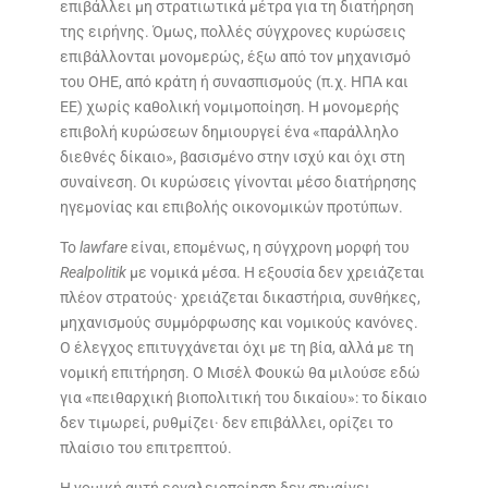
επιβάλλει μη στρατιωτικά μέτρα για τη διατήρηση
της ειρήνης. Όμως, πολλές σύγχρονες κυρώσεις
επιβάλλονται μονομερώς, έξω από τον μηχανισμό
του ΟΗΕ, από κράτη ή συνασπισμούς (π.χ. ΗΠΑ και
ΕΕ) χωρίς καθολική νομιμοποίηση. Η μονομερής
επιβολή κυρώσεων δημιουργεί ένα «παράλληλο
διεθνές δίκαιο», βασισμένο στην ισχύ και όχι στη
συναίνεση. Οι κυρώσεις γίνονται μέσο διατήρησης
ηγεμονίας και επιβολής οικονομικών προτύπων.
Το
lawfare
είναι, επομένως, η σύγχρονη μορφή του
Realpolitik
με νομικά μέσα. Η εξουσία δεν χρειάζεται
πλέον στρατούς· χρειάζεται δικαστήρια, συνθήκες,
μηχανισμούς συμμόρφωσης και νομικούς κανόνες.
Ο έλεγχος επιτυγχάνεται όχι με τη βία, αλλά με τη
νομική επιτήρηση. Ο Μισέλ Φουκώ θα μιλούσε εδώ
για «πειθαρχική βιοπολιτική του δικαίου»: το δίκαιο
δεν τιμωρεί, ρυθμίζει· δεν επιβάλλει, ορίζει το
πλαίσιο του επιτρεπτού.