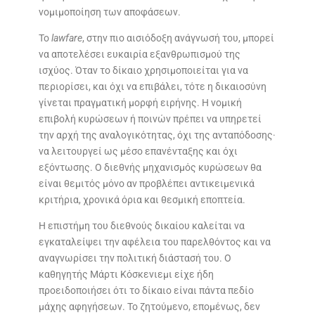
νομιμοποίηση των αποφάσεων.
Το
lawfare
, στην πιο αισιόδοξη ανάγνωσή του, μπορεί
να αποτελέσει ευκαιρία εξανθρωπισμού της
ισχύος. Όταν το δίκαιο χρησιμοποιείται για να
περιορίσει, και όχι να επιβάλει, τότε η δικαιοσύνη
γίνεται πραγματική μορφή ειρήνης. Η νομική
επιβολή κυρώσεων ή ποινών πρέπει να υπηρετεί
την αρχή της αναλογικότητας, όχι της ανταπόδοσης·
να λειτουργεί ως μέσο επανένταξης και όχι
εξόντωσης. Ο διεθνής μηχανισμός κυρώσεων θα
είναι θεμιτός μόνο αν προβλέπει αντικειμενικά
κριτήρια, χρονικά όρια και θεσμική εποπτεία.
Η επιστήμη του διεθνούς δικαίου καλείται να
εγκαταλείψει την αφέλεια του παρελθόντος και να
αναγνωρίσει την πολιτική διάστασή του. Ο
καθηγητής Μάρτι Κόσκενιεμι είχε ήδη
προειδοποιήσει ότι το δίκαιο είναι πάντα πεδίο
μάχης αφηγήσεων. Το ζητούμενο, επομένως, δεν