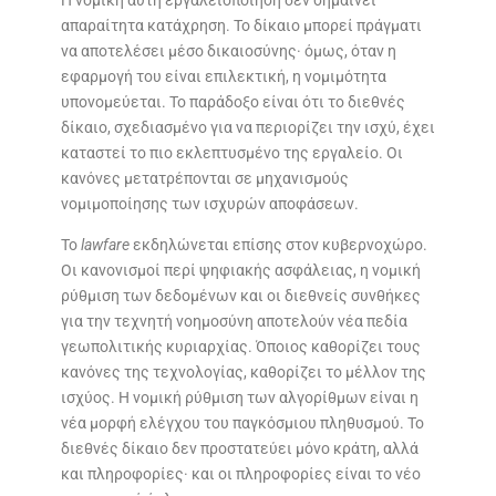
Η νομική αυτή εργαλειοποίηση δεν σημαίνει
απαραίτητα κατάχρηση. Το δίκαιο μπορεί πράγματι
να αποτελέσει μέσο δικαιοσύνης· όμως, όταν η
εφαρμογή του είναι επιλεκτική, η νομιμότητα
υπονομεύεται. Το παράδοξο είναι ότι το διεθνές
δίκαιο, σχεδιασμένο για να περιορίζει την ισχύ, έχει
καταστεί το πιο εκλεπτυσμένο της εργαλείο. Οι
κανόνες μετατρέπονται σε μηχανισμούς
νομιμοποίησης των ισχυρών αποφάσεων.
Το
lawfare
εκδηλώνεται επίσης στον κυβερνοχώρο.
Οι κανονισμοί περί ψηφιακής ασφάλειας, η νομική
ρύθμιση των δεδομένων και οι διεθνείς συνθήκες
για την τεχνητή νοημοσύνη αποτελούν νέα πεδία
γεωπολιτικής κυριαρχίας. Όποιος καθορίζει τους
κανόνες της τεχνολογίας, καθορίζει το μέλλον της
ισχύος. Η νομική ρύθμιση των αλγορίθμων είναι η
νέα μορφή ελέγχου του παγκόσμιου πληθυσμού. Το
διεθνές δίκαιο δεν προστατεύει μόνο κράτη, αλλά
και πληροφορίες· και οι πληροφορίες είναι το νέο