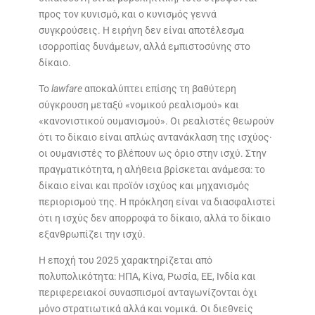
προς τον κυνισμό, και ο κυνισμός γεννά
συγκρούσεις. Η ειρήνη δεν είναι αποτέλεσμα
ισορροπίας δυνάμεων, αλλά εμπιστοσύνης στο
δίκαιο.
Το
lawfare
αποκαλύπτει επίσης τη βαθύτερη
σύγκρουση μεταξύ «νομικού ρεαλισμού» και
«κανονιστικού ουμανισμού». Οι ρεαλιστές θεωρούν
ότι το δίκαιο είναι απλώς αντανάκλαση της ισχύος·
οι ουμανιστές το βλέπουν ως όριο στην ισχύ. Στην
πραγματικότητα, η αλήθεια βρίσκεται ανάμεσα: το
δίκαιο είναι και προϊόν ισχύος και μηχανισμός
περιορισμού της. Η πρόκληση είναι να διασφαλιστεί
ότι η ισχύς δεν απορροφά το δίκαιο, αλλά το δίκαιο
εξανθρωπίζει την ισχύ.
Η εποχή του 2025 χαρακτηρίζεται από
πολυπολικότητα: ΗΠΑ, Κίνα, Ρωσία, ΕΕ, Ινδία και
περιφερειακοί συνασπισμοί ανταγωνίζονται όχι
μόνο στρατιωτικά αλλά και νομικά. Οι διεθνείς