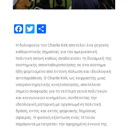
F
T
S
ac
w
h
e
itt
ar
Η δολοφονία του Charlie Kirk αποτελεί ένα γεγονός
καθοριστικής σημασίας για την αμερικανική
b
er
e
πολιτική σκηνή καθώς αναδεικνύει τη δυναμική της
o
συστημικής αποσταθεροποίησης σε ένα σύστημα
o
ήδη φορτισμένο από έντονη πόλωση και ιδεολογική
αντιπαράθεση. Ο Charlie Kirk, ως εκφραστής μιας
k
υπερσυντηρητικής κινητοποίησης, αποτέλεσε
σημείο αναφοράς για τη νεότερη γενιά πολιτικών
και κοινωνικών κινημάτων, συνδέοντας την
ιδεολογική ρητορική με οργανωμένη πολιτική
δράση, εντός και εκτός ψηφιακής δημόσιας
σφαίρας. Η φυσική εξόντωση ενός τέτοιου
παράγοντα μετατρέπει την αφηρημένη έννοια της