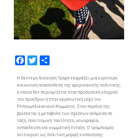
F
T
S
ac
w
h
e
itt
ar
Η δεύτερη διοίκηση Τραμπ εκφράζει μια ευρύτερη
κοινωνική ανασύνθεση της αμερικανικής πολιτικής,
b
er
e
η οποία δεν περιορίζεται στην προσωπική επιρροή
o
του προέδρου ή στην οργανωτική ισχύ του
o
Ρεπουμπλικανικού Κόμματος. Στον πυρήνα της
βρίσκεται η μεταβολή των σχέσεων ανάμεσα σε
k
τάξη, πολιτισμική ταυτότητα, γεωγραφία,
εκπαίδευση και κομματική ένταξη. Ο τραμπισμός
λειτουργεί ως πολιτική μορφή ενοποίησης