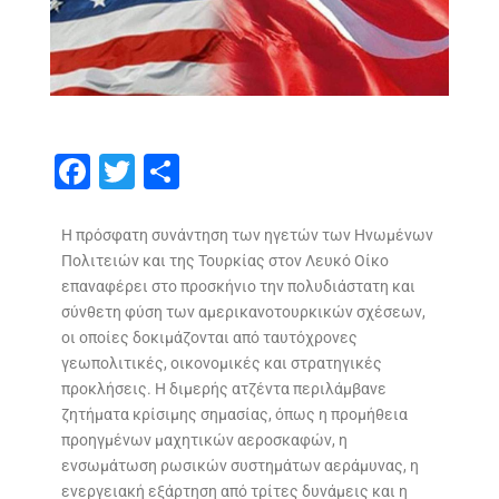
F
T
S
ac
w
h
e
itt
ar
Η πρόσφατη συνάντηση των ηγετών των Ηνωμένων
Πολιτειών και της Τουρκίας στον Λευκό Οίκο
b
er
e
επαναφέρει στο προσκήνιο την πολυδιάστατη και
o
σύνθετη φύση των αμερικανοτουρκικών σχέσεων,
o
οι οποίες δοκιμάζονται από ταυτόχρονες
γεωπολιτικές, οικονομικές και στρατηγικές
k
προκλήσεις. Η διμερής ατζέντα περιλάμβανε
ζητήματα κρίσιμης σημασίας, όπως η προμήθεια
προηγμένων μαχητικών αεροσκαφών, η
ενσωμάτωση ρωσικών συστημάτων αεράμυνας, η
ενεργειακή εξάρτηση από τρίτες δυνάμεις και η