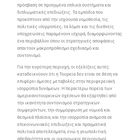
πρόσβαση σε προηγμένα οπλικά συστήματα και
διπλωματικές επιδιώξεις. Τα εμπόδια που
προκύπτουν από την ισχύουσα νομοθεσία, τις
πολιτικές ισορροπίες, τα λόμπι και τις διεθνείς
υποχρεώσεις παραμένουν ισχυρά, διαμορφώνοντας
ένα περιβάλλον όπου οι στρατηγικές αποφάσεις
απαιτούν μακροπρόθεσμο σχεδιασμό και
συντονισμό.
Για την ευρύτερη περιοχή, οι εξελίξεις αυτές
καταδεικνύουν ότι η Τουρκία δεν είναι σε θέση να
επιφέρει άμεσες μεταβολές στην περιφερειακή
ισορροπία δυνάμεων. Η περαιτέρω πορεία των
αμερικανοτουρκικών σχέσεων θα εξαρτηθεί από
την ικανότητα συντονισμού στρατηγικών
συμφερόντων, την συμμόρφωση με νομικά και
θεσμικά πλαίσια, και την ισορροπία ανάμεσα σε
επικοινωνιακές επιδιώξεις και πραγματικά
πολιτικά αποτελέσματα, ενώ η γεωπολιτική
αβεβαιότητα και οι οικονομικοί περιορισμοί