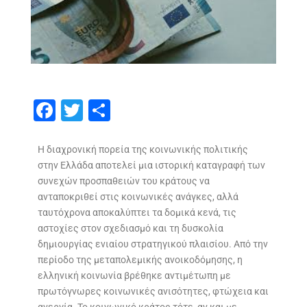
F
T
S
ac
w
h
e
itt
ar
Η διαχρονική πορεία της κοινωνικής πολιτικής
στην Ελλάδα αποτελεί μια ιστορική καταγραφή των
b
er
e
συνεχών προσπαθειών του κράτους να
o
ανταποκριθεί στις κοινωνικές ανάγκες, αλλά
o
ταυτόχρονα αποκαλύπτει τα δομικά κενά, τις
αστοχίες στον σχεδιασμό και τη δυσκολία
k
δημιουργίας ενιαίου στρατηγικού πλαισίου. Από την
περίοδο της μεταπολεμικής ανοικοδόμησης, η
ελληνική κοινωνία βρέθηκε αντιμέτωπη με
πρωτόγνωρες κοινωνικές ανισότητες, φτώχεια και
ανεργία. Το κοινωνικό κράτος τότε, αν και με