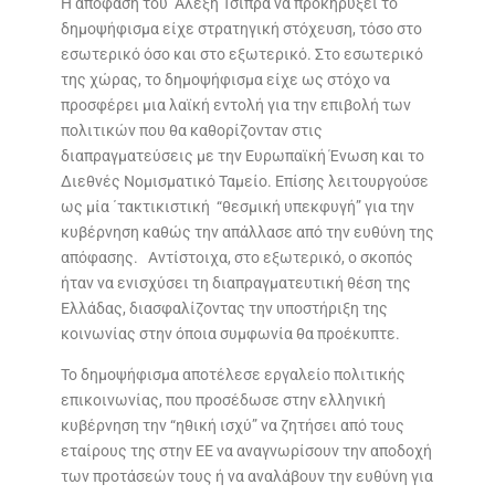
Η απόφαση του Αλέξη Τσίπρα να προκηρύξει το
δημοψήφισμα είχε στρατηγική στόχευση, τόσο στο
εσωτερικό όσο και στο εξωτερικό. Στο εσωτερικό
της χώρας, το δημοψήφισμα είχε ως στόχο να
προσφέρει μια λαϊκή εντολή για την επιβολή των
πολιτικών που θα καθορίζονταν στις
διαπραγματεύσεις με την Ευρωπαϊκή Ένωση και το
Διεθνές Νομισματικό Ταμείο. Επίσης λειτουργούσε
ως μία ΄τακτικιστική “θεσμική υπεκφυγή” για την
κυβέρνηση καθώς την απάλλασε από την ευθύνη της
απόφασης. Αντίστοιχα, στο εξωτερικό, ο σκοπός
ήταν να ενισχύσει τη διαπραγματευτική θέση της
Ελλάδας, διασφαλίζοντας την υποστήριξη της
κοινωνίας στην όποια συμφωνία θα προέκυπτε.
Το δημοψήφισμα αποτέλεσε εργαλείο πολιτικής
επικοινωνίας, που προσέδωσε στην ελληνική
κυβέρνηση την “ηθική ισχύ” να ζητήσει από τους
εταίρους της στην ΕΕ να αναγνωρίσουν την αποδοχή
των προτάσεών τους ή να αναλάβουν την ευθύνη για