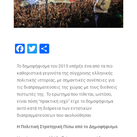
F
T
S
ac
w
h
e
itt
ar
Το δημοψήφισμα του 2015 υπήρξε ένα από τα πιο
καθοριστικά γεγονότα της σύγχρονης ελληνικής
b
er
e
πολιτικής ιστορίας, με σημαντικές συνέπειες για
o
τις διαπραγματεύσεις της χώρας με τους διεθνείς
o
πιστωτές της. Το ερώτημα που τίθεται, ωστόσο,
είναι πόση “πρακτική ισχύ” είχε το δημοψήφισμα
k
αυτό κατά τη διάρκεια των εντατικών
διαπραγματεύσεων που ακολούθησαν.
Η Πολιτική Στρατηγική Πίσω από το Δημοψήφισμα