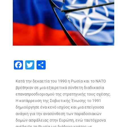
F
T
S
ac
w
h
e
itt
ar
Κατά την δεκαετία του 1990 η Ρωσία και το ΝΑΤΟ
βρέθηκαν σε μια εξαιρετικά σύνθετη διαδικασία
b
er
e
επαναπροσδιορισμού της στρατηγικής τους σχέσης.
o
Η κατάρρευση της Σοβιετικής Ένωσης το 1991
o
δημιούργησε ένα κενό ισχύος και μια επείγουσα
ανάγκη για την ανασύνθεση των παραδοσιακών
k
δομών ασφάλειας στην Ευρώπη, ενώ ταυτόχρονα
ανέδειξε τη Ρωσία ως διάδοχο κράτος με