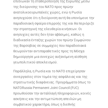
επιδίωκαν τη σταθεροποίηση της Ευρώπης μέσω
της διεύρυνσης του ΝΑΤΟ προς πρώην
ανατολικοευρωπαϊκές χώρες, ενώ η Ρωσία
ανησυχούσε ότι η διεύρυνση αυτή θα υπονόμευε την
παραδοσιακή σφαίρα επιρροής της και θα περιόριζε
την στρατηγική της ελευθερία κινήσεων. Οι
ανησυχίες αυτές δεν ήταν αβάσιμες, καθώς η
διαδικασία ένταξης χωρών του πρώην Συμφώνου
της Βαρσοβίας σε συμμαχίες που παραδοσιακά
θεωρούνταν αντιπαραθετικές προς τη Μόσχα
δημιούργησε μια συνεχώς αυξανόμενη αίσθηση
γεωπολιτικού αποκλεισμού.
Παράλληλα, η Ρωσία και το ΝΑΤΟ επιχείρησαν
συνεργασίες στον τομέα της ασφάλειας και της
στρατιωτικής διαφάνειας. Προγράμματα όπως το
NATORussia Permanent Joint Council (PJC)
προωθούσαν την ανταλλαγή πληροφοριών, κοινές
ασκήσεις και την αντιμετώπιση απειλών μη
συμβατικού χαρακτήρα, όπως η διεθνής