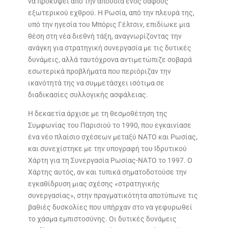
να προκύψει από την απουσία ενός σαφούς
εξωτερικού εχθρού. Η Ρωσία, από την πλευρά της,
υπό την ηγεσία του Μπόρις Γέλτσιν, επιδίωκε μια
θέση στη νέα διεθνή τάξη, αναγνωρίζοντας την
ανάγκη για στρατηγική συνεργασία με τις δυτικές
δυνάμεις, αλλά ταυτόχρονα αντιμετώπιζε σοβαρά
εσωτερικά προβλήματα που περιόριζαν την
ικανότητά της να συμμετάσχει ισότιμα σε
διαδικασίες συλλογικής ασφάλειας.
Η δεκαετία άρχισε με τη θεσμοθέτηση της
Συμφωνίας του Παρισιού το 1990, που εγκαινίασε
ένα νέο πλαίσιο σχέσεων μεταξύ ΝΑΤΟ και Ρωσίας,
και συνεχίστηκε με την υπογραφή του Ιδρυτικού
Χάρτη για τη Συνεργασία Ρωσίας-ΝΑΤΟ το 1997. Ο
Χάρτης αυτός, αν και τυπικά σηματοδοτούσε την
εγκαθίδρυση μιας σχέσης «στρατηγικής
συνεργασίας», στην πραγματικότητα αποτύπωνε τις
βαθιές δυσκολίες που υπήρχαν στο να γεφυρωθεί
το χάσμα εμπιστοσύνης. Οι δυτικές δυνάμεις