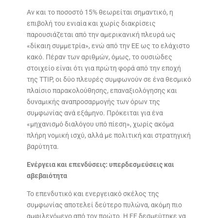
Αν και το ποσοστό 15% θεωρείται σημαντικό, η
επιβολή του ενιαία και χωρίς διακρίσεις
παρουσιάζεται από την αμερικανική πλευρά ως
«δίκαιη συμμετρία», ενώ από την ΕΕ ως το ελάχιστο
κακό. Πέραν των αριθμών, όμως, το ουσιώδες
στοιχείο είναι ότι για πρώτη φορά από την εποχή
της TTIP, οι δύο πλευρές συμφωνούν σε ένα θεσμικό
πλαίσιο παρακολούθησης, επαναξιολόγησης και
δυναμικής αναπροσαρμογής των όρων της
συμφωνίας ανά εξάμηνο. Πρόκειται για ένα
«μηχανισμό διαλόγου υπό πίεση», χωρίς ακόμα
πλήρη νομική ισχύ, αλλά με πολιτική και στρατηγική
βαρύτητα.
Ενέργεια και επενδύσεις: υπερδεσμεύσεις και
αβεβαιότητα
Το επενδυτικό και ενεργειακό σκέλος της
συμφωνίας αποτελεί δεύτερο πυλώνα, ακόμη πιο
αμφιλεγόμενο από τον πρώτο. Η ΕΕ δεσμεύτηκε να