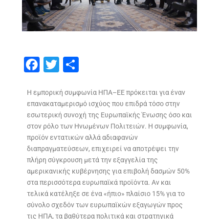
F
T
S
ac
w
h
e
itt
ar
Η εμπορική συμφωνία ΗΠΑ–ΕΕ πρόκειται για έναν
επανακαταμερισμό ισχύος που επιδρά τόσο στην
b
er
e
εσωτερική συνοχή της Ευρωπαϊκής Ένωσης όσο και
o
στον ρόλο των Ηνωμένων Πολιτειών. Η συμφωνία,
o
προϊόν εντατικών αλλά αδιαφανών
διαπραγματεύσεων, επιχειρεί να αποτρέψει την
k
πλήρη σύγκρουση μετά την εξαγγελία της
αμερικανικής κυβέρνησης για επιβολή δασμών 50%
στα περισσότερα ευρωπαϊκά προϊόντα. Αν και
τελικά κατέληξε σε ένα «ήπιο» πλαίσιο 15% για το
σύνολο σχεδόν των ευρωπαϊκών εξαγωγών προς
τις ΗΠΑ, τα βαθύτερα πολιτικά και στρατηγικά