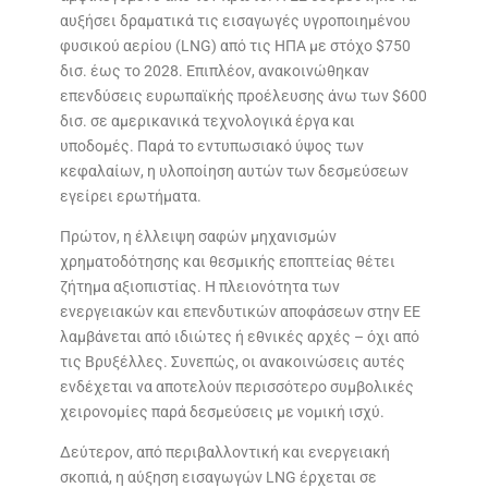
αυξήσει δραματικά τις εισαγωγές υγροποιημένου
φυσικού αερίου (LNG) από τις ΗΠΑ με στόχο $750
δισ. έως το 2028. Επιπλέον, ανακοινώθηκαν
επενδύσεις ευρωπαϊκής προέλευσης άνω των $600
δισ. σε αμερικανικά τεχνολογικά έργα και
υποδομές. Παρά το εντυπωσιακό ύψος των
κεφαλαίων, η υλοποίηση αυτών των δεσμεύσεων
εγείρει ερωτήματα.
Πρώτον, η έλλειψη σαφών μηχανισμών
χρηματοδότησης και θεσμικής εποπτείας θέτει
ζήτημα αξιοπιστίας. Η πλειονότητα των
ενεργειακών και επενδυτικών αποφάσεων στην ΕΕ
λαμβάνεται από ιδιώτες ή εθνικές αρχές – όχι από
τις Βρυξέλλες. Συνεπώς, οι ανακοινώσεις αυτές
ενδέχεται να αποτελούν περισσότερο συμβολικές
χειρονομίες παρά δεσμεύσεις με νομική ισχύ.
Δεύτερον, από περιβαλλοντική και ενεργειακή
σκοπιά, η αύξηση εισαγωγών LNG έρχεται σε