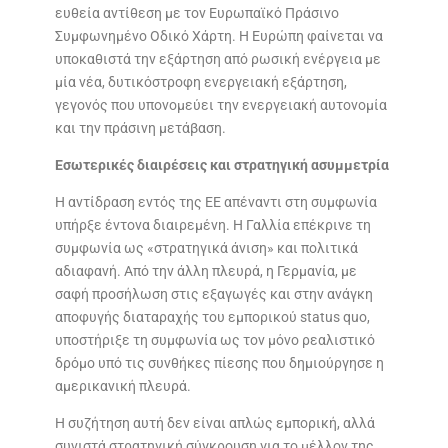
ευθεία αντίθεση με τον Ευρωπαϊκό Πράσινο
Συμφωνημένο Οδικό Χάρτη. Η Ευρώπη φαίνεται να
υποκαθιστά την εξάρτηση από ρωσική ενέργεια με
μία νέα, δυτικόστροφη ενεργειακή εξάρτηση,
γεγονός που υπονομεύει την ενεργειακή αυτονομία
και την πράσινη μετάβαση.
Εσωτερικές διαιρέσεις και στρατηγική ασυμμετρία
Η αντίδραση εντός της ΕΕ απέναντι στη συμφωνία
υπήρξε έντονα διαιρεμένη. Η Γαλλία επέκρινε τη
συμφωνία ως «στρατηγικά άνιση» και πολιτικά
αδιαφανή. Από την άλλη πλευρά, η Γερμανία, με
σαφή προσήλωση στις εξαγωγές και στην ανάγκη
αποφυγής διαταραχής του εμπορικού status quo,
υποστήριξε τη συμφωνία ως τον μόνο ρεαλιστικό
δρόμο υπό τις συνθήκες πίεσης που δημιούργησε η
αμερικανική πλευρά.
Η συζήτηση αυτή δεν είναι απλώς εμπορική, αλλά
συνιστά στρατηγική σύγκρουση για το μέλλον της