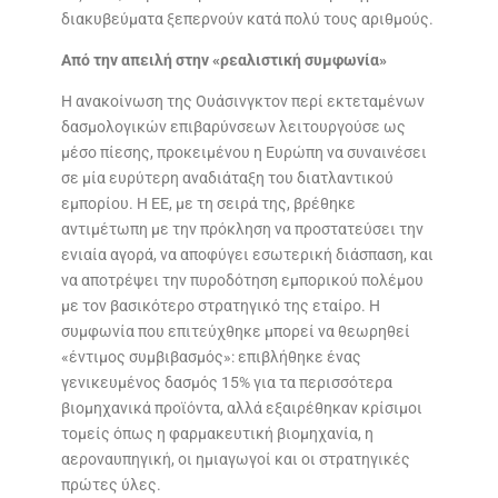
διακυβεύματα ξεπερνούν κατά πολύ τους αριθμούς.
Από την απειλή στην «ρεαλιστική συμφωνία»
Η ανακοίνωση της Ουάσινγκτον περί εκτεταμένων
δασμολογικών επιβαρύνσεων λειτουργούσε ως
μέσο πίεσης, προκειμένου η Ευρώπη να συναινέσει
σε μία ευρύτερη αναδιάταξη του διατλαντικού
εμπορίου. Η ΕΕ, με τη σειρά της, βρέθηκε
αντιμέτωπη με την πρόκληση να προστατεύσει την
ενιαία αγορά, να αποφύγει εσωτερική διάσπαση, και
να αποτρέψει την πυροδότηση εμπορικού πολέμου
με τον βασικότερο στρατηγικό της εταίρο. Η
συμφωνία που επιτεύχθηκε μπορεί να θεωρηθεί
«έντιμος συμβιβασμός»: επιβλήθηκε ένας
γενικευμένος δασμός 15% για τα περισσότερα
βιομηχανικά προϊόντα, αλλά εξαιρέθηκαν κρίσιμοι
τομείς όπως η φαρμακευτική βιομηχανία, η
αεροναυπηγική, οι ημιαγωγοί και οι στρατηγικές
πρώτες ύλες.