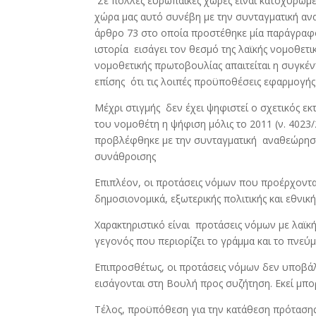
Σε πολλές ευρωπαϊκές χώρες είναι κατοχυρωμ
e
itt
ar
χώρα μας αυτό συνέβη με την συνταγματική α
b
er
e
άρθρο 73 στο οποία προστέθηκε μία παράγραφο
o
ιστορία εισάγει τον θεσμό της λαϊκής νομοθετι
νομοθετικής πρωτοβουλίας απαιτείται η συγκέ
o
επίσης ότι τις λοιπές προϋποθέσεις εφαρμογής 
k
Μέχρι στιγμής δεν έχει ψηφιστεί ο σχετικός ε
του νομοθέτη η ψήφιση μόλις το 2011 (ν. 402
προβλέφθηκε με την συνταγματική αναθεώρηση 
συνάθροισης
Επιπλέον, οι προτάσεις νόμων που προέρχοντ
δημοσιονομικά, εξωτερικής πολιτικής και εθνική
Χαρακτηριστικό είναι προτάσεις νόμων με λαϊ
γεγονός που περιορίζει το γράμμα και το πνεύμ
Επιπροσθέτως, οι προτάσεις νόμων δεν υποβάλ
εισάγονται στη Βουλή προς συζήτηση. Εκεί μ
Τέλος, προϋπόθεση για την κατάθεση πρόταση