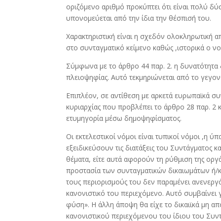
οριζόμενο αριθμό προκύπτει ότι είναι πολύ δ
υπονομεύεται από την ίδια την θέσπισή του.
Χαρακτηριστική είναι η σχεδόν ολοκληρωτική 
στο συνταγματικό κείμενο καθώς ,ιστορικά ο ν
Σύμφωνα με το άρθρο 44 παρ. 2. η δυνατότητ
πλειοψηφίας. Αυτό τεκμηριώνεται από το γεγον
Επιπλέον, σε αντίθεση με αρκετά ευρωπαϊκά σ
κυριαρχίας που προβλέπει το άρθρο 28 παρ. 2 
ετυμηγορία μέσω δημοψηφίσματος.
Οι εκτελεστικοί νόμοι είναι τυπικοί νόμοι ,η
εξειδικεύσουν τις διατάξεις του Συντάγματος κ
θέματα, είτε αυτά αφορούν τη ρύθμιση της οργά
προστασία των συνταγματικών δικαιωμάτων ή/κα
τους περιορισμούς του δεν παραμένει ανενεργό
κανονιστικό του περιεχόμενο. Αυτό συμβαίνει γ
φύση». Η άλλη άποψη θα είχε το δικαιϊκά μη α
κανονιστικού περιεχόμενου του ίδιου του Συντ