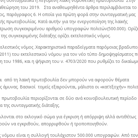
ένη συνταγματικά η λεγόμενη λαϊκή νομοθετική πρωτοβουλία Στην
ναθεώρηση του 2019. Στα αναθεωρηθέντα άρθρα περιλαμβάνεται το
ς, παράγραφος 6. Η οποία για πρώτη φορά στην συνταγματική μας
κής πρωτοβουλίας. Κατά αυτήν για την ενεργοποίηση της λαϊκής
ντρωση συγκεκριμένου αριθμού υπογραφών πολιτών(500.000). Ορίζε
της συγκεκριμένης διάταξης ορίζει εκτελεστικός νόμος.
κτελεστικός νόμος .Χαρακτηριστικά παραδείγματα παρόμοιας βραδυπο
3/2011) του εκτελεστικού νόμου για τον νέο τύπο δημοψηφίσματος 
του 1986, και η ψήφιση του ν. 4703/2020 που ρυθμίζει το δικαίωμ
αι από τη λαϊκή πρωτοβουλία δεν μπορούν να αφορούν θέματα
ς άμυνας. Βασικοί τομείς εξαιρούνται, μάλιστα οι «κατ’εξοχήν» πολιτ
κή πρωτοβουλία περιορίζονται σε δύο ανά κοινοβουλευτική περίοδο
α της συνταγματικής διάταξης.
λονται στο εκλογικό σώμα για έγκριση ή απόρριψη αλλά αντιθέτως
πορούν να εγκριθούν, απορριφθούν ή τροποποιηθούν.
ς νόμου είναι η συλλογή τουλάχιστον 500.000 υπογραφών. Από το