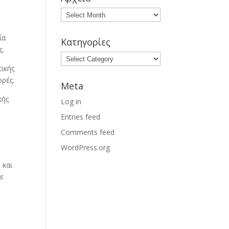
Αρχείο
ία
Κατηγορίες
ς.
Κατηγορίες
ικής
ορές.
Meta
κής
Log in
Entries feed
Comments feed
WordPress.org
 και
με