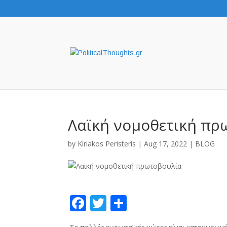
Λαϊκή νομοθετική πρ
by
Kiriakos Peristeris
|
Aug 17, 2022
|
BLOG
F
T
S
ac
w
h