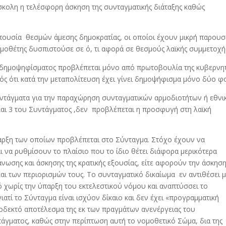
ύσκολη η τελέσφορη άσκηση της συνταγματικής διάταξης καθώς
απουσία θεσμών άμεσης δημοκρατίας, οι οποίοι έχουν μικρή παρουσ
ομοθέτης δυσπιστούσε σε ό, τι αφορά σε θεσμούς λαϊκής συμμετοχή
α δημοψηφίσματος προβλέπεται μόνο από πρωτοβουλία της κυβερνητ
ός ότι κατά την μεταπολίτευση έχει γίνει δημοψήφισμα μόνο δύο φ
υντάγματα για την παραχώρηση συνταγματικών αρμοδιοτήτων ή εθνι
και 3 του Συντάγματος ,δεν προβλέπεται η προσφυγή στη λαϊκή
 ύπαρξη των οποίων προβλέπεται στο Σύνταγμα. Στόχο έχουν να
αι να ρυθμίσουν το πλαίσιο που το ίδιο θέτει διάφορα μερικότερα
νωσης και άσκησης της κρατικής εξουσίας, είτε αφορούν την άσκηση
ι των περιορισμών τους. Το συνταγματικό δικαίωμα εν αντιθέσει 
 χωρίς την ύπαρξη του εκτελεστικού νόμου και αναπτύσσει το
ιατί το Σύνταγμα είναι ισχύον δίκαιο και δεν έχει «προγραμματική
ποδεκτό αποτέλεσμα της εκ των πραγμάτων ανενέργειας του
άγματος, καθώς στην περίπτωση αυτή το νομοθετικό Σώμα, δια της