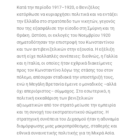
Κατά την περίοδο 1917–1920, ο Βενιζέλος
κατόρθωσε να κυριαρχήσει πολιτικά και να εντάξει
την Ελλάδα στο στρατόπεδο των νικητών, γεγονός
που της εξασφάλισε την είσοδο στη Σμύρνη και τη
Θράκη. Ωστόσο, οι εκλογές του Νοεμβρίου 1920
σηματοδότησαν την επιστροφή του Κωνσταντίνου
και των αντιβενιζελικών στην εξουσία. Η εξέλιξη
αυτή είχε πολλαπλές συνέπειες: διεθνώς, η Γαλλία
και η Ιταλία, οι οποίες ήταν εχθρικά διακείμενες
προς τον Κωνσταντίνο λόγω της στάσης του στον
πόλεμο, απέσυραν σταδιακά την υποστήριξή τους,
ενώ η Μεγάλη Βρετανία έμεινε ο μοναδικός –αλλά
όχι απεριόριστος– σύμμαχος. Στο εσωτερικό, η
πολιτική εκκαθάριση των βενιζελικών
αξιωματικών από τον στρατό μείωσε την εμπειρία
και τη συνοχή του εκστρατευτικού σώματος. Η
στρατηγική συνέπεια του Διχασμού ήταν η αδυναμία
διαμόρφωσης μιας μακροπρόθεσμης, σταθερής και
εθνικά συναινετικής πολιτικής για τη Μικρά Ασία.