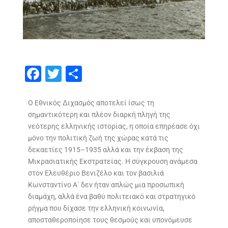
F
T
S
ac
w
h
e
itt
ar
Ο Εθνικός Διχασμός αποτελεί ίσως τη
σημαντικότερη και πλέον διαρκή πληγή της
b
er
e
νεότερης ελληνικής ιστορίας, η οποία επηρέασε όχι
o
μόνο την πολιτική ζωή της χώρας κατά τις
o
δεκαετίες 1915–1935 αλλά και την έκβαση της
Μικρασιατικής Εκστρατείας. Η σύγκρουση ανάμεσα
k
στον Ελευθέριο Βενιζέλο και τον βασιλιά
Κωνσταντίνο Α΄ δεν ήταν απλώς μια προσωπική
διαμάχη, αλλά ένα βαθύ πολιτειακό και στρατηγικό
ρήγμα που δίχασε την ελληνική κοινωνία,
αποσταθεροποίησε τους θεσμούς και υπονόμευσε