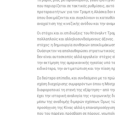
το βάρος μιας μεταβαλλόμενης γεωστρατηγική
b
er
e
που περιορίζεται σε τακτικές ρυθμίσεις, αυτ
o
προτεραιοτήτων: για τον Τραμπ η Αλάσκα δεν ε
o
όπου δοκιμάζονται και συγκλίνουν οι κατευθύ
αναχαίτιση της κινεζικής ανόδου και την αν
k
Οι στόχοι και οι επιδιώξεις του Ντόναλντ Τρα
πολλαπλούς και αλληλοσυνδεόμενους άξονες. 
στόχος: η δημιουργία συνθηκών αποκλιμάκωσ
Ουάσιγκτον να απελευθερώσει στρατιωτικούς,
δεν είναι αυτοσκοπός αλλά εργαλείο· στόχος ε
την εκτίμηση της αμερικανικής ηγεσίας υπό τον
ειδικότερα, την αντιμετώπιση και την πίεση πρ
Σε δεύτερο επίπεδο, και συνδεόμενο με το πρ
σχέση διαχείρισης συμφερόντων όπου η Μόσχα
διαφοροποιεί τη στενή της εξάρτηση— από την
έχει την ιστορική αναλογία της «τριγωνικής 
μέσω της αναδομής διμερών σχέσεων. Όμως τώρ
προσέγγιση της Κίνας αλλά η επαναπροσέγγιση 
που του παρέχει πρόσβαση σε πόρους, γεωπολι