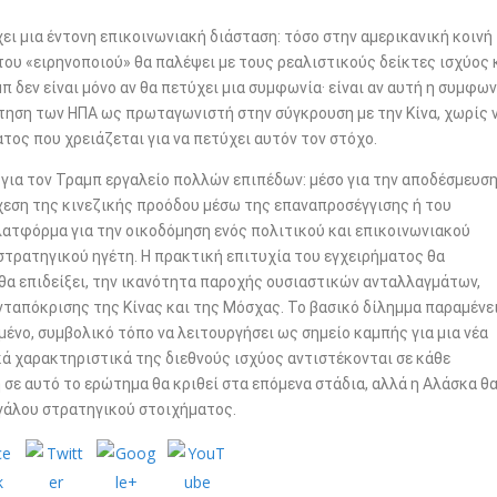
ει μια έντονη επικοινωνιακή διάσταση: τόσο στην αμερικανική κοινή
του «ειρηνοποιού» θα παλέψει με τους ρεαλιστικούς δείκτες ισχύος 
π δεν είναι μόνο αν θα πετύχει μια συμφωνία· είναι αν αυτή η συμφων
ηση των ΗΠΑ ως πρωταγωνιστή στην σύγκρουση με την Κίνα, χωρίς 
τος που χρειάζεται για να πετύχει αυτόν τον στόχο.
 για τον Τραμπ εργαλείο πολλών επιπέδων: μέσο για την αποδέσμευσ
χεση της κινεζικής προόδου μέσω της επαναπροσέγγισης ή του
λατφόρμα για την οικοδόμηση ενός πολιτικού και επικοινωνιακού
 στρατηγικού ηγέτη. Η πρακτική επιτυχία του εγχειρήματος θα
 θα επιδείξει, την ικανότητα παροχής ουσιαστικών ανταλλαγμάτων,
νταπόκρισης της Κίνας και της Μόσχας. Το βασικό δίλημμα παραμένει
ένο, συμβολικό τόπο να λειτουργήσει ως σημείο καμπής για μια νέα
κά χαρακτηριστικά της διεθνούς ισχύος αντιστέκονται σε κάθε
σε αυτό το ερώτημα θα κριθεί στα επόμενα στάδια, αλλά η Αλάσκα θ
εγάλου στρατηγικού στοιχήματος.