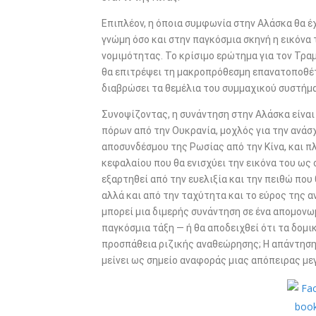
Επιπλέον, η όποια συμφωνία στην Αλάσκα θα έχ
γνώμη όσο και στην παγκόσμια σκηνή η εικόνα 
νομιμότητας. Το κρίσιμο ερώτημα για τον Τραμ
θα επιτρέψει τη μακροπρόθεσμη επανατοποθέτ
διαβρώσει τα θεμέλια του συμμαχικού συστήμα
Συνοψίζοντας, η συνάντηση στην Αλάσκα είναι
πόρων από την Ουκρανία, μοχλός για την ανάσ
αποσυνδέσμου της Ρωσίας από την Κίνα, και π
κεφαλαίου που θα ενισχύει την εικόνα του ως
εξαρτηθεί από την ευελιξία και την πειθώ που
αλλά και από την ταχύτητα και το εύρος της α
μπορεί μια διμερής συνάντηση σε ένα απομονωμ
παγκόσμια τάξη — ή θα αποδειχθεί ότι τα δομι
προσπάθεια ριζικής αναθεώρησης; Η απάντηση 
μείνει ως σημείο αναφοράς μιας απόπειρας μ