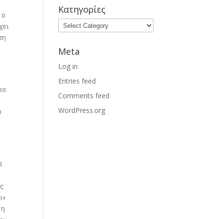
Κατηγορίες
 ο
χει
ση
Meta
Log in
Entries feed
ιο:
Comments feed
WordPress.org
υ
α
ς.
ι»
τη