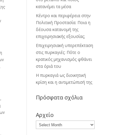
ση
κατανέμει τα μέσα
ξης
Κέντρο και περιφέρεια στην
ν
Πολιτική Προστασία: Ποια η
δέουσα κατανομή της
επιχειρησιακής εξουσίας;
Επιχειρησιακή υπερεπέκταση
στις πυρκαγιές: Πότε ο
τη
κρατικός μηχανισμός φθάνει
ων
στα όριά του
ά
Η πυρκαγιά ως διοικητική
κρίση και η αντιμετώπισή της
Πρόσφατα σχόλια
,
η
λων
Αρχείο
.