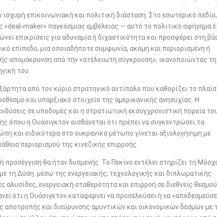
ν ισχυρή επικοινωνιακή και πολιτική διάσταση. Στο εσωτερικό πεδίο,
ως «deal-maker» παγκόσμιας εμβέλειας — αυτό το πολιτικό αφήγημα έ
ρώνει επικρίσεις για αδυναμία ή διχαστικότητα και προσφέρει στη βά
ικό επίπεδο, μια οποιαδήποτε συμφωνία, ακόμη και περιορισμένη ή
χής απομάκρυνση από την «ατέλειωτη σύγκρουση», ικανοποιώντας τη
γική του.
εξάρτητα από τον κύριο στρατηγικό αντίπαλο που καθορίζει το πλαίσ
οπρόθεσμο και υπαρξιακό στοιχείο της αμερικανικής ανησυχίας. Η
πενδύσεις σε υποδομές και η στρατιωτική εκσυγχρονιστική πορεία το
ς όπου η Ουάσιγκτον αισθάνεται ότι πρέπει να συγκεντρώσει τα
ρώπη και ειδικότερα στο ουκρανικό μέτωπο γίνεται αξιολογήσιμη με
άθεια περιορισμού της κινεζικής επιρροής.
ή προσέγγιση θα ήταν δυσμενής. Το Πεκίνο εντέλει στηρίζει τη Μόσχ
ε τη Δύση· μέσω της ενεργειακής, τεχνολογικής και διπλωματικής
ς αλυσίδες, ενεργειακή σταθερότητα και επιρροή σε διεθνείς θεσμού
ανεί ότι η Ουάσιγκτον καταφέρνει να προσελκύσει ή να «αποδεσμεύσε
ις αποτροπής και διεύρυνσης αμυντικών και οικονομικών δεσμών με 