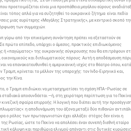
ς πραγματικότητας. Σε αντίθεση με μια στενά διπλωματική συνάντη
ό που προετοιμάζεται είναι μια προσπάθεια μεγάλου εύρους αναδιάτα
ίναι τόπος απλά για να συζητηθεί το ουκρανικό ζήτημα· είναι πεδίο
νσεις μιας ευρύτερης «Μεγάλης Στρατηγικής», με κεντρικό σκοπό τη
αμόρφωση των συμμαχιών.
μπ γύρω από την επικείμενη συνάντηση πρέπει να εξεταστούν σε
Σε πρώτο επίπεδο, υπάρχει ο άμεσος, πρακτικός επιδιωκόμενος
ης ή «παγώματος» της ουκρανικής σύγκρουσης που θα επιτρέψουν σ
 οικονομικούς και διπλωματικούς πόρους. Αυτή η αποδέσμευση πόρ
ίναι να επανακατευθυνθεί η αμερικανική ισχύς στο θέατρο όπου, κατ
 Τραμπ, κρίνεται το μέλλον της υπεροχής: τον Ινδο-Ειρηνικό και,
ος την Κίνα.
ώτο, ο Τραμπ επιδιώκει να μετασχηματίσει τη σχέση ΗΠΑ–Ρωσίας σε
 σταδιακά αποσυνδέεται —ή, στη χειρότερη περίπτωση για το Πεκίνο
 κινεζική σφαίρα επιρροής. Η λογική που διέπει αυτή την προσέγγισ
διπλωματίας»: η αποδυνάμωση του άξονα μεταξύ δύο πιθανών αντιπά
α ο ρόλος των πρωταγωνιστών έχει αλλάξει· στόχος δεν είναι η
της Ρωσίας, ώστε το Πεκίνο να απολέσει έναν συνεπή διεθνή εταίρο
τική κάλυψη και περιθώρια ελιγμού απέναντι στις δυτικές κυρώσεις