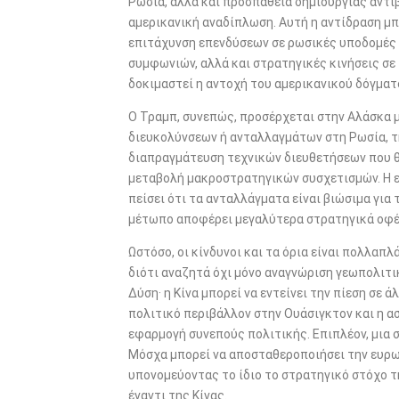
Ρωσία, αλλά και προσπάθεια δημιουργίας αντ
αμερικανική αναδίπλωση. Αυτή η αντίδραση μπ
επιτάχυνση επενδύσεων σε ρωσικές υποδομές 
συμφωνιών, αλλά και στρατηγικές κινήσεις σε 
δοκιμαστεί η αντοχή του αμερικανικού δόγμα
Ο Τραμπ, συνεπώς, προσέρχεται στην Αλάσκα 
διευκολύνσεων ή ανταλλαγμάτων στη Ρωσία, τ
διαπραγμάτευση τεχνικών διευθετήσεων που θ
μεταβολή μακροστρατηγικών συσχετισμών. Η ε
πείσει ότι τα ανταλλάγματα είναι βιώσιμα γι
μέτωπο αποφέρει μεγαλύτερα στρατηγικά οφέλ
Ωστόσο, οι κίνδυνοι και τα όρια είναι πολλαπ
διότι αναζητά όχι μόνο αναγνώριση γεωπολιτ
Δύση· η Κίνα μπορεί να εντείνει την πίεση σε 
πολιτικό περιβάλλον στην Ουάσιγκτον και η 
εφαρμογή συνεπούς πολιτικής. Επιπλέον, μια
Μόσχα μπορεί να αποσταθεροποιήσει την ευρω
υπονομεύοντας το ίδιο το στρατηγικό στόχο 
έναντι της Κίνας.