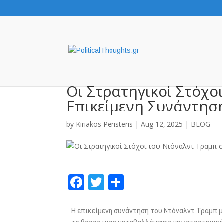
Οι Στρατηγικοί Στόχο
Επικείμενη Συνάντησ
by
Kiriakos Peristeris
|
Aug 12, 2025
|
BLOG
F
T
S
ac
w
h
e
itt
ar
Η επικείμενη συνάντηση του Ντόναλντ Τραμπ με