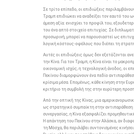
Σε τρίτο επίπεδο, οι επιδιώξεις περιλαμβάνου
Τραμπ επιδιώκει να αναδείξει τον εαυτό του 
άμεση αξία: ενισχύει το προφίλ του, εξουδετε
του ένα απτό στοιχείο επιτυχίας. Σε διπλωματ
προσωρινή, μπορεί να παρουσιαστεί ως επιτυ
λογική κόστους-οφέλους που διέπει τη στρατη
Αυτές οι επιδιώξεις όμως δεν εξετάζονται αν
την Κίνα. Για τον Τραμπ, η Κίνα είναι το μακρ
οικονομική ισχύς, η τεχνολογική άνοδος, οι ε
Πεκίνου διαμορφώνουν ένα πεδίο αντιπαράθεση
κρίσιμα μέσα. Επομένως, κάθε κίνηση στην Ευ
κριτήριο τη συμβολή της στην ευρύτερη προσπ
Από την οπτική της Κίνας, μια αμερικανορωσικ
ως στρατηγικό συμπαίκτη στην αντιπαράθεση μ
συνεργασίας, η Κίνα εξασφαλίζει προμηθευτικέ
Η απάντηση του Πεκίνου στην Αλάσκα, αν διαφ
τη Μόσχα, θα περιλάβει συντονισμένες κινήσε