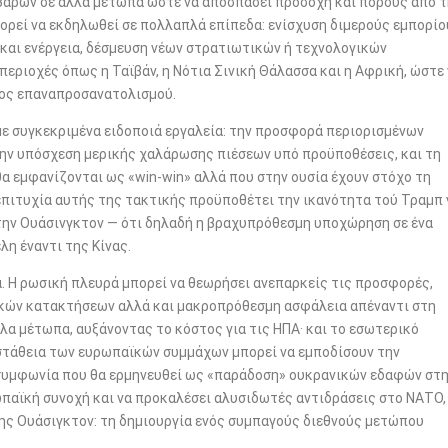
ίβαρων σε άλλα μέτωπα ώστε να αποσπάσει προσοχή και πόρους από 
ορεί να εκδηλωθεί σε πολλαπλά επίπεδα: ενίσχυση διμερούς εμπορίο
και ενέργεια, δέσμευση νέων στρατιωτικών ή τεχνολογικών
περιοχές όπως η Ταϊβάν, η Νότια Σινική Θάλασσα και η Αφρική, ώστε
τος επαναπροσανατολισμού.
με συγκεκριμένα ειδοποιά εργαλεία: την προσφορά περιορισμένων
ην υπόσχεση μερικής χαλάρωσης πιέσεων υπό προϋποθέσεις, και τη
α εμφανίζονται ως «win-win» αλλά που στην ουσία έχουν στόχο τη
πιτυχία αυτής της τακτικής προϋποθέτει την ικανότητα τού Τραμπ 
α την Ουάσινγκτον — ότι δηλαδή η βραχυπρόθεσμη υποχώρηση σε ένα
η έναντι της Κίνας.
λά. Η ρωσική πλευρά μπορεί να θεωρήσει ανεπαρκείς τις προσφορές,
ικών κατακτήσεων αλλά και μακροπρόθεσμη ασφάλεια απέναντι στη
άλλα μέτωπα, αυξάνοντας το κόστος για τις ΗΠΑ· και το εσωτερικό
αστάθεια των ευρωπαϊκών συμμάχων μπορεί να εμποδίσουν την
 συμφωνία που θα ερμηνευθεί ως «παράδοση» ουκρανικών εδαφών στ
παϊκή συνοχή και να προκαλέσει αλυσιδωτές αντιδράσεις στο ΝΑΤΟ,
της Ουάσιγκτον: τη δημιουργία ενός συμπαγούς διεθνούς μετώπου