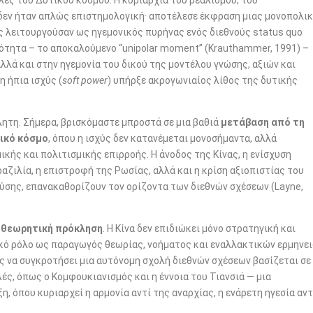
λές του Δυτικού κόσμου. Η κυριαρχία του ρεαλισμού, του
δεν ήταν απλώς επιστημολογική· αποτέλεσε έκφραση μιας μονοπολι
ς λειτουργούσαν ως ηγεμονικός πυρήνας ενός διεθνούς status quo
κότητα – το αποκαλούμενο “unipolar moment” (Krauthammer, 1991) –
αλλά και στην ηγεμονία του δικού της μοντέλου γνώσης, αξιών και
η ήπια ισχύς (
soft power
) υπήρξε ακρογωνιαίος λίθος της δυτικής
ητη. Σήμερα, βρισκόμαστε μπροστά σε μια βαθιά
μετάβαση από τη
ικό κόσμο
, όπου η ισχύς δεν κατανέμεται μονοσήμαντα, αλλά
ικής και πολιτισμικής επιρροής. Η άνοδος της Κίνας, η ενίσχυση
αζιλία, η επιστροφή της Ρωσίας, αλλά και η κρίση αξιοπιστίας του
ύσης, επανακαθορίζουν τον ορίζοντα των διεθνών σχέσεων (Layne,
ή θεωρητική πρόκληση
. Η Κίνα δεν επιδιώκει μόνο στρατηγική και
ιακό ρόλο ως παραγωγός θεωρίας, νοήματος και εναλλακτικών ερμηνε
ς να συγκροτήσει μια αυτόνομη σχολή διεθνών σχέσεων βασίζεται σε
ές, όπως ο Κομφουκιανισμός και η έννοια του Τιανσιά — μια
η, όπου κυριαρχεί η αρμονία αντί της αναρχίας, η ενάρετη ηγεσία αντ