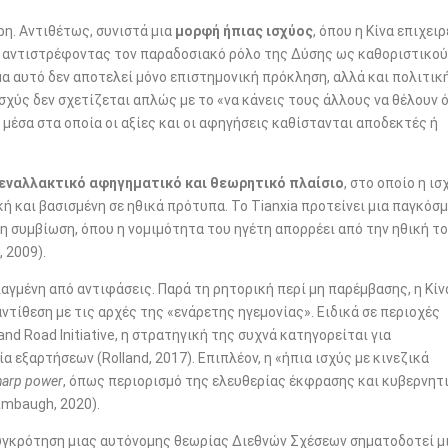
ρη. Αντιθέτως, συνιστά μια
μορφή ήπιας ισχύος
, όπου η Κίνα επιχειρ
ς, αντιστρέφοντας τον παραδοσιακό ρόλο της Δύσης ως καθοριστικο
μα αυτό δεν αποτελεί μόνο επιστημονική πρόκληση, αλλά και πολιτικ
ισχύς δεν σχετίζεται απλώς με το «να κάνεις τους άλλους να θέλουν ό
μέσα στα οποία οι αξίες και οι αφηγήσεις καθίστανται αποδεκτές ή
εναλλακτικό αφηγηματικό και θεωρητικό πλαίσιο
, στο οποίο η ισ
κή και βασισμένη σε ηθικά πρότυπα. Το Tianxia προτείνει μια παγκόσμ
τη συμβίωση, όπου η νομιμότητα του ηγέτη απορρέει από την ηθική τ
 2009).
λαγμένη από αντιφάσεις. Παρά τη ρητορική περί μη παρέμβασης, η Κίν
ντίθεση με τις αρχές της «ενάρετης ηγεμονίας». Ειδικά σε περιοχές
nd Road Initiative, η στρατηγική της συχνά κατηγορείται για
 εξαρτήσεων (Rolland, 2017). Επιπλέον, η «ήπια ισχύς με κινεζικά
harp power
, όπως περιορισμό της ελευθερίας έκφρασης και κυβερνητ
mbaugh, 2020).
συγκρότηση μιας αυτόνομης θεωρίας Διεθνών Σχέσεων σηματοδοτεί μ