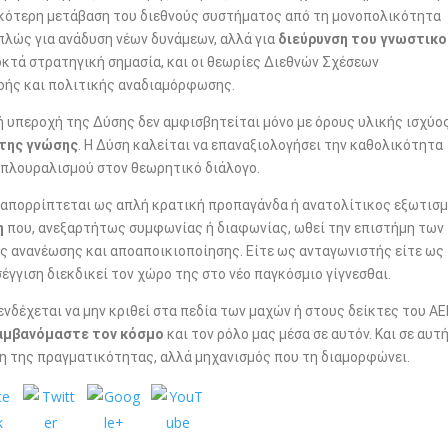
ικότερη μετάβαση του διεθνούς συστήματος από τη μονοπολικότητα
πλώς για ανάδυση νέων δυνάμεων, αλλά για
διεύρυνση του γνωστικο
κτά στρατηγική σημασία, και οι θεωρίες Διεθνών Σχέσεων
ροής και πολιτικής αναδιαμόρφωσης.
ή υπεροχή της Δύσης δεν αμφισβητείται μόνο με όρους υλικής ισχύος
 της γνώσης
. Η Δύση καλείται να επαναξιολογήσει την καθολικότητα
η πλουραλισμού στον θεωρητικό διάλογο.
να απορρίπτεται ως απλή κρατική προπαγάνδα ή ανατολίτικος εξωτισμ
η
που, ανεξαρτήτως συμφωνίας ή διαφωνίας, ωθεί την επιστήμη των
ς ανανέωσης και αποαποικιοποίησης. Είτε ως ανταγωνιστής είτε ως
γγιση διεκδικεί τον χώρο της στο νέο παγκόσμιο γίγνεσθαι.
ενδέχεται να μην κριθεί στα πεδία των μαχών ή στους δείκτες του ΑΕ
λαμβανόμαστε τον κόσμο
και τον ρόλο μας μέσα σε αυτόν. Και σε αυτ
ση της πραγματικότητας, αλλά μηχανισμός που τη διαμορφώνει.