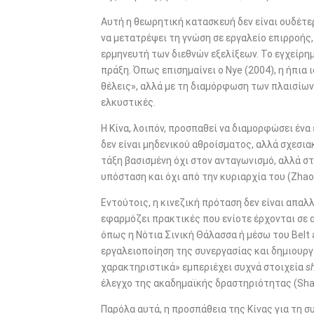
Αυτή η θεωρητική κατασκευή δεν είναι ουδέτε
να μετατρέψει τη γνώση σε εργαλείο επιρροή
ερμηνευτή των διεθνών εξελίξεων. Το εγχείρη
πράξη. Όπως επισημαίνει ο Nye (2004), η ήπια 
θέλεις», αλλά με τη διαμόρφωση των πλαισίων 
ελκυστικές.
Η Κίνα, λοιπόν, προσπαθεί να διαμορφώσει ένα
δεν είναι μηδενικού αθροίσματος, αλλά σχεσια
τάξη βασισμένη όχι στον ανταγωνισμό, αλλά σ
υπόσταση και όχι από την κυριαρχία του (Zhao,
Εντούτοις, η κινεζική πρόταση δεν είναι απαλ
εφαρμόζει πρακτικές που ενίοτε έρχονται σε α
όπως η Νότια Σινική Θάλασσα ή μέσω του Belt a
εργαλειοποίηση της συνεργασίας και δημιουργία
χαρακτηριστικά» εμπεριέχει συχνά στοιχεία
s
έλεγχο της ακαδημαϊκής δραστηριότητας (Sha
Παρόλα αυτά, η προσπάθεια της Κίνας για τη 