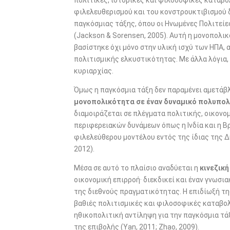
πολιτικές, ιστορικές και φιλοσοφικές καταβο
b
er
e
φιλελευθερισμού και του κονστρουκτιβισμού 
o
παγκόσμιας τάξης, όπου οι Ηνωμένες Πολιτείε
o
(Jackson & Sorensen, 2005). Αυτή η μονοπολι
βασίστηκε όχι μόνο στην υλική ισχύ των ΗΠΑ, 
k
πολιτισμικής ελκυστικότητας. Με άλλα λόγια, 
κυριαρχίας.
Όμως η παγκόσμια τάξη δεν παραμένει αμετάβλ
μονοπολικότητα σε έναν δυναμικό πολυπολ
διαμοιράζεται σε πλέγματα πολιτικής, οικονομ
περιφερειακών δυνάμεων όπως η Ινδία και η Βρ
φιλελεύθερου μοντέλου εντός της ίδιας της Δ
2012).
Μέσα σε αυτό το πλαίσιο αναδύεται η
κινεζικ
οικονομική επιρροή· διεκδικεί και έναν γνωσ
της διεθνούς πραγματικότητας. Η επιδίωξή τη
βαθιές πολιτισμικές και φιλοσοφικές καταβολ
ηθικοπολιτική αντίληψη για την παγκόσμια τάξ
της επιβολής (Yan, 2011; Zhao, 2009).