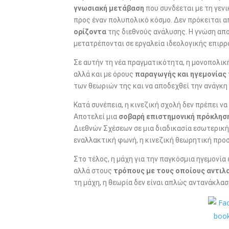
γνωσιακή μετάβαση
που συνδέεται με τη γεν
προς έναν πολυπολικό κόσμο. Δεν πρόκειται α
ορίζοντα
της διεθνούς ανάλυσης. Η γνώση απο
μετατρέπονται σε εργαλεία ιδεολογικής επιρ
Σε αυτήν τη νέα πραγματικότητα, η μονοπολικ
αλλά και με όρους
παραγωγής και ηγεμονίας
των θεωριών της και να αποδεχθεί την ανάγκ
Κατά συνέπεια, η κινεζική σχολή δεν πρέπει 
Αποτελεί μια
σοβαρή επιστημονική πρόκλησ
Διεθνών Σχέσεων σε μια διαδικασία εσωτερική
εναλλακτική φωνή, η κινεζική θεωρητική προσέ
Στο τέλος, η μάχη για την παγκόσμια ηγεμονία 
αλλά στους
τρόπους με τους οποίους αντι
τη μάχη, η θεωρία δεν είναι απλώς αντανάκλα