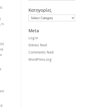
εί
Κατηγορίες
ύ
ή
,τι
Meta
Log in
χύς
Entries feed
ια
Comments feed
ου
WordPress.org
α
ικό
ια