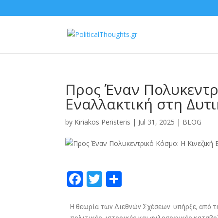
Προς Έναν Πολυκεντρι
Εναλλακτική στη Δυτικ
by
Kiriakos Peristeris
|
Jul 31, 2025
|
BLOG
F
T
S
ac
w
h
e
itt
ar
Η θεωρία των Διεθνών Σχέσεων υπήρξε, από τη