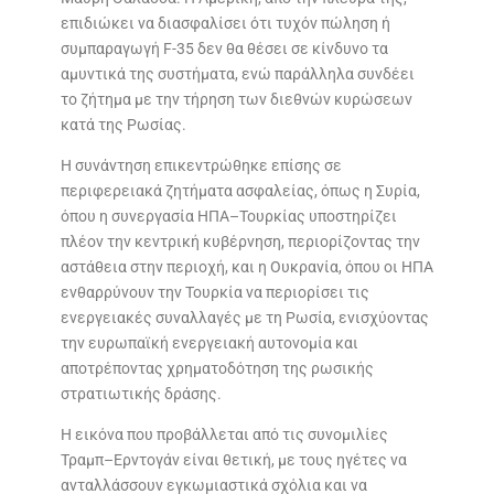
επιδιώκει να διασφαλίσει ότι τυχόν πώληση ή
συμπαραγωγή F-35 δεν θα θέσει σε κίνδυνο τα
αμυντικά της συστήματα, ενώ παράλληλα συνδέει
το ζήτημα με την τήρηση των διεθνών κυρώσεων
κατά της Ρωσίας.
Η συνάντηση επικεντρώθηκε επίσης σε
περιφερειακά ζητήματα ασφαλείας, όπως η Συρία,
όπου η συνεργασία ΗΠΑ–Τουρκίας υποστηρίζει
πλέον την κεντρική κυβέρνηση, περιορίζοντας την
αστάθεια στην περιοχή, και η Ουκρανία, όπου οι ΗΠΑ
ενθαρρύνουν την Τουρκία να περιορίσει τις
ενεργειακές συναλλαγές με τη Ρωσία, ενισχύοντας
την ευρωπαϊκή ενεργειακή αυτονομία και
αποτρέποντας χρηματοδότηση της ρωσικής
στρατιωτικής δράσης.
Η εικόνα που προβάλλεται από τις συνομιλίες
Τραμπ–Ερντογάν είναι θετική, με τους ηγέτες να
ανταλλάσσουν εγκωμιαστικά σχόλια και να