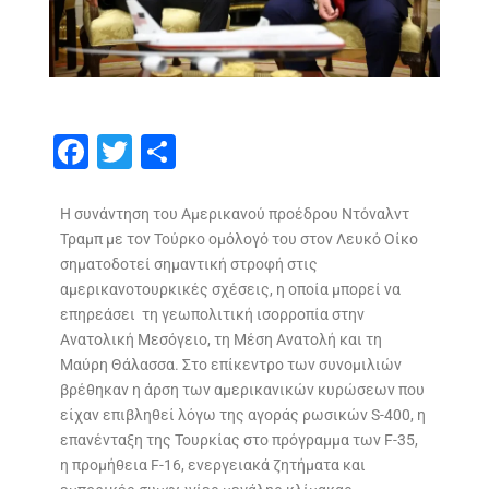
F
T
S
ac
w
h
e
itt
ar
Η συνάντηση του Αμερικανού προέδρου Ντόναλντ
Τραμπ με τον Τούρκο ομόλογό του στον Λευκό Οίκο
b
er
e
σηματοδοτεί σημαντική στροφή στις
o
αμερικανοτουρκικές σχέσεις, η οποία μπορεί να
o
επηρεάσει τη γεωπολιτική ισορροπία στην
Ανατολική Μεσόγειο, τη Μέση Ανατολή και τη
k
Μαύρη Θάλασσα. Στο επίκεντρο των συνομιλιών
βρέθηκαν η άρση των αμερικανικών κυρώσεων που
είχαν επιβληθεί λόγω της αγοράς ρωσικών S-400, η
επανένταξη της Τουρκίας στο πρόγραμμα των F-35,
η προμήθεια F-16, ενεργειακά ζητήματα και