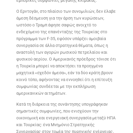
εμπορικές συμφωνίες μεγάλης κλίμακας.
Ο Ερντογάν, στο πλαίσιο των συνομιλιών, δεν έλαβε
άμεση δέσμευση για την άρση των κυρώσεων,
ωστόσο ο Τραμπ άφησε σαφώς ανοιχτό το
ενδεχόμενο της επανένταξης της Τουρκίας στο
πρόγραμμα των F-35, εφόσον υπάρξει αμοιβαία
συνεργασία σε άλλα στρατηγικά θέματα, όπως η
αναστολή των αγορών ρωσικού πετρελαίου και
φυσικού αερίου. Ο Αμερικανός πρόεδρος τόνισε ότι
η Τουρκία μπορεί να αποκτήσει τα προηγμένα
μαχητικά «σχεδόν άμεσα», εάν τα δύο κράτη βρουν
κοινό τόπο, αφήνοντας να εννοηθεί ότι η επίτευξη
συμφωνίας συνδέεται με την εκπλήρωση
αμερικανικών αιτημάτων.
Κατά τη διάρκεια της συνάντησης υπογράφηκαν
σημαντικές συμφωνίες, που ενισχύουν την
οικονομική και ενεργειακή συνεργασία μεταξύ ΗΠΑ
και Τουρκίας: ένα Μνημόνιο Στρατηγικής
Συνεργασίας στον τομέα της πυρηνικής ενέργειας,