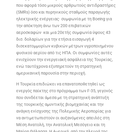
που αφορά τόσο μικρούς αρθρωτούς αντιδραστήρες
(SMRs) όσο και πυρηνικούς σταθμούς παραγωγής
ηλεκτρικής ενέργειας· συμφωνία με τη Boeing για
την απόκτηση άνω των 200 επιβατικών
αεροσκαφών· και μια 20ετής συμφωνία ύψους 43
δισ. δολαρίων για την ετήσια εισαγωγή 4
δισεκατομμυρίων κυβικών μέτρων υγροποιημένου
φυσικού αερίου από τις ΗΠΑ. Οι συμφωνίες αυτές
ενισχύουν την ενεργειακή ασφάλεια της Τουρκίας,
ενώ ταυτόχρονα εξυπηρετούν τη στρατηγική
αμερικανική παρουσία στην περιοχή.
Η Τουρκία επιδιώκει να επανατοποθετηθεί ως
ενεργός παίκτης στο πρόγραμμα των F-35, γεγονός
που συνδέεται άμεσα με τη στρατηγική ανάπτυξη
της τουρκικής αμυντικής βιομηχανίας και την
ανάγκη ενίσχυσης της Πολεμικής Αεροπορίας για
να αντιμετωπιστούν οι αυξανόμενες απειλές στη
Μέση Ανατολή, την Ανατολική Μεσόγειο και τη
Μαύρη Θάλασσα. Η Αμερική, από την πλευρά της,