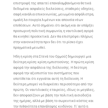
επιστροφή της απαιτεί επαναλαμβανόμενα θετικά
δεδομένα: ασφαλείς διελεύσεις, σταθερές οδηγίες,
σαφή κανάλια επικοινωνίας, μειωμένα ασφάλιστρα,
ομαλή λειτουργία λιμένων και απουσία νέων
επιθέσεων. Αυτό σημαίνει ότι ακόμη και αν υπάρξει
προσωρινή πολιτική συμφωνία, η ναυτιλιακή αγορά
θα κινηθεί προσεκτικά. Δεν θα επιστρέψει πλήρως
στην κανονικότητα πριν δει ότι το ρίσκο έχει
πραγματικά μειωθεί.
Ήδη η κρίση στα Στενά του Ορμούζ δημιουργεί μια
δεύτερη κρίση: κρίση εμπιστοσύνης. Η πρώτη κρίση
αφορά την ασφάλεια της διέλευσης. Η δεύτερη
αφορά την αξιοπιστία του συστήματος που
υποτίθεται ότι εγγυάται αυτή τη διέλευση. Η
δεύτερη μπορεί να διαρκέσει περισσότερο από την
πρώτη. Οι ναυτιλιακές εταιρείες, ιδίως οι μεγάλες,
δεν αποφασίζουν με βάση την πολιτική αισιοδοξία
της ημέρας, αλλά με βάση το σωρευτικό κόστος και
την πιθανότητα επανάληψης κινδύνου. Γι’ αυτό η