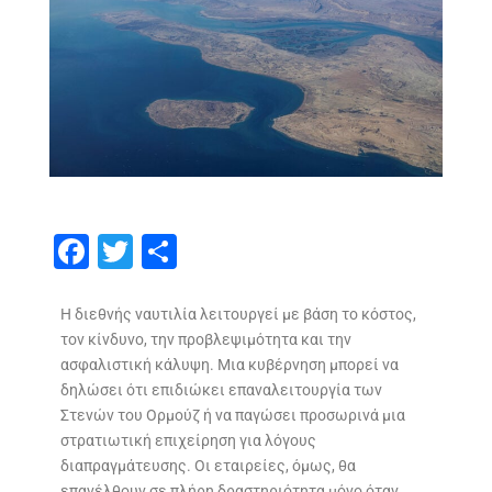
F
T
S
ac
w
h
e
itt
ar
Η διεθνής ναυτιλία λειτουργεί με βάση το κόστος,
τον κίνδυνο, την προβλεψιμότητα και την
b
er
e
ασφαλιστική κάλυψη. Μια κυβέρνηση μπορεί να
o
δηλώσει ότι επιδιώκει επαναλειτουργία των
o
Στενών του Ορμούζ ή να παγώσει προσωρινά μια
στρατιωτική επιχείρηση για λόγους
k
διαπραγμάτευσης. Οι εταιρείες, όμως, θα
επανέλθουν σε πλήρη δραστηριότητα μόνο όταν