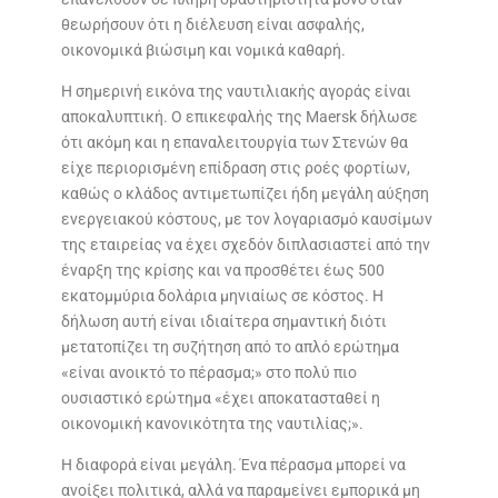
θεωρήσουν ότι η διέλευση είναι ασφαλής,
οικονομικά βιώσιμη και νομικά καθαρή.
Η σημερινή εικόνα της ναυτιλιακής αγοράς είναι
αποκαλυπτική. Ο επικεφαλής της Maersk δήλωσε
ότι ακόμη και η επαναλειτουργία των Στενών θα
είχε περιορισμένη επίδραση στις ροές φορτίων,
καθώς ο κλάδος αντιμετωπίζει ήδη μεγάλη αύξηση
ενεργειακού κόστους, με τον λογαριασμό καυσίμων
της εταιρείας να έχει σχεδόν διπλασιαστεί από την
έναρξη της κρίσης και να προσθέτει έως 500
εκατομμύρια δολάρια μηνιαίως σε κόστος. Η
δήλωση αυτή είναι ιδιαίτερα σημαντική διότι
μετατοπίζει τη συζήτηση από το απλό ερώτημα
«είναι ανοικτό το πέρασμα;» στο πολύ πιο
ουσιαστικό ερώτημα «έχει αποκατασταθεί η
οικονομική κανονικότητα της ναυτιλίας;».
Η διαφορά είναι μεγάλη. Ένα πέρασμα μπορεί να
ανοίξει πολιτικά, αλλά να παραμείνει εμπορικά μη