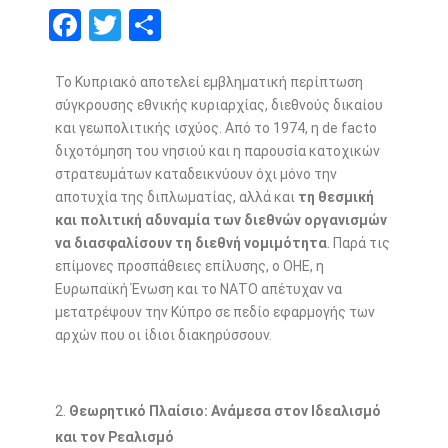
F
T
S
ac
w
h
e
itt
ar
Το Κυπριακό αποτελεί εμβληματική περίπτωση
σύγκρουσης εθνικής κυριαρχίας, διεθνούς δικαίου
b
er
e
και γεωπολιτικής ισχύος. Από το 1974, η de facto
o
διχοτόμηση του νησιού και η παρουσία κατοχικών
o
στρατευμάτων καταδεικνύουν όχι μόνο την
αποτυχία της διπλωματίας, αλλά και
τη θεσμική
k
και πολιτική αδυναμία των διεθνών οργανισμών
να διασφαλίσουν τη διεθνή νομιμότητα
. Παρά τις
επίμονες προσπάθειες επίλυσης, ο ΟΗΕ, η
Ευρωπαϊκή Ένωση και το ΝΑΤΟ απέτυχαν να
μετατρέψουν την Κύπρο σε πεδίο εφαρμογής των
αρχών που οι ίδιοι διακηρύσσουν.
Θεωρητικό Πλαίσιο: Ανάμεσα στον Ιδεαλισμό
και τον Ρεαλισμό