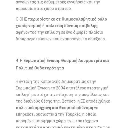
αγνοώντας τις ασύμμετρες εγγυήσεις και την
παρουσία κατοχικού στρατού.
Ο ΟΗΕ
περιορίστηκε σε διαμεσολαβητικό ρόλο
χωρίς νομική ή πολιτική δύναμη επιβολής
,
αφήνοντας την επίλυση σε ένα διμερές πλαίσιο
διαπραγματεύσεων που αναπαράγει το αδιέξοδο.
Η Ευρωπαϊκή Ένωση: Θεσμική Ασυμμετρία και
Πολιτική Ουδετερότητα
Η ένταξη της Κυπριακής Δημοκρατίας στην
Ευρωπαϊκή Ένωση το 2004 αποτέλεσε στρατηγική
επιλογή με στόχο την ενίσχυση της ασφάλειας και
της διεθνούς θέσης της. Ωστόσο, η ΕΕ αποδείχθηκε
πολιτικά αμήχανη και θεσμικά αδύναμη
να
επηρεάσει ουσιαστικά την Τουρκία, η οποία
παραμένει υποψήφια χώρα, ενώ ταυτόχρονα
καταπατά το κοινοτικό κεκτημένο στο 37% της