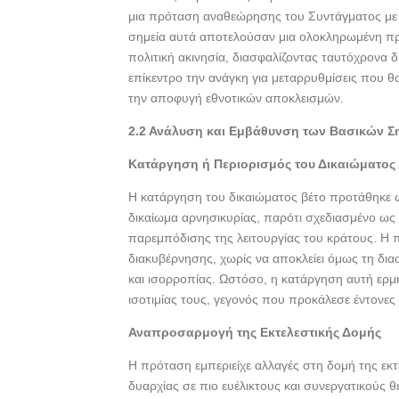
μια πρόταση αναθεώρησης του Συντάγματος με σ
σημεία αυτά αποτελούσαν μια ολοκληρωμένη πρ
πολιτική ακινησία, διασφαλίζοντας ταυτόχρονα
επίκεντρο την ανάγκη για μεταρρυθμίσεις που 
την αποφυγή εθνοτικών αποκλεισμών.
2.2 Ανάλυση και Εμβάθυνση των Βασικών Σ
Κατάργηση ή Περιορισμός του Δικαιώματος
Η κατάργηση του δικαιώματος βέτο προτάθηκε ως
δικαίωμα αρνησικυρίας, παρότι σχεδιασμένο ως
παρεμπόδισης της λειτουργίας του κράτους. Η π
διακυβέρνησης, χωρίς να αποκλείει όμως τη δ
και ισορροπίας. Ωστόσο, η κατάργηση αυτή ε
ισοτιμίας τους, γεγονός που προκάλεσε έντονες 
Αναπροσαρμογή της Εκτελεστικής Δομής
Η πρόταση εμπεριείχε αλλαγές στη δομή της εκ
δυαρχίας σε πιο ευέλικτους και συνεργατικούς