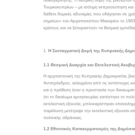
διακυβέρνησης. Η θεσμική δομή της βασιζόταν
b
er
e
Τουρκοκυπρίων – με ισότιμη εκπροσώπηση και
o
διέθετε δομικές αδυναμίες που οδήγησαν σε χρόν
o
σημείων» του Αρχιεπισκόπου Μακαρίου το 1963
κράτους και να ξεπεραστούν τα θεσμικά εμπόδια
k
Η Συνταγματική Δομή της Κυπριακής Δημο
1.1 Θεσμική Δυαρχία και Εκτελεστική Ακυβε
Η αρχιτεκτονική της Κυπριακής Δημοκρατίας βα
Αντιπρόεδρος, εκλεγμένοι από τις αντίστοιχες κο
και η πρόθεση ήταν η προστασία των δικαιωμάτ
ότι το δικαίωμα αρνησικυρίας κατέστησε το πολι
εκτελεστική εξουσία, μπλοκαρίστηκαν επανειλη
παράλυση μετέτρεψε την εκτελεστική εξουσία απ
πολιτικής αδράνειας.
1.2 Εθνοτικός Κατακερματισμός της Δημόσι