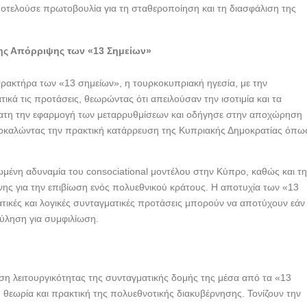
οτελούσε πρωτοβουλία για τη σταθεροποίηση και τη διασφάλιση της
 της Απόρριψης των «13 Σημείων»
αρακτήρα των «13 σημείων», η τουρκοκυπριακή ηγεσία, με την
ικά τις προτάσεις, θεωρώντας ότι απειλούσαν την ισοτιμία και τα
νατη την εφαρμογή των μεταρρυθμίσεων και οδήγησε στην αποχώρηση
ροκαλώντας την πρακτική κατάρρευση της Κυπριακής Δημοκρατίας όπω
ζωμένη αδυναμία του consociational μοντέλου στην Κύπρο, καθώς και τ
νης για την επιβίωση ενός πολυεθνικού κράτους. Η αποτυχία των «13
ρατικές και λογικές συνταγματικές προτάσεις μπορούν να αποτύχουν εάν
ούληση για συμφιλίωση.
ίση λειτουργικότητας της συνταγματικής δομής της μέσα από τα «13
 θεωρία και πρακτική της πολυεθνοτικής διακυβέρνησης. Τονίζουν την