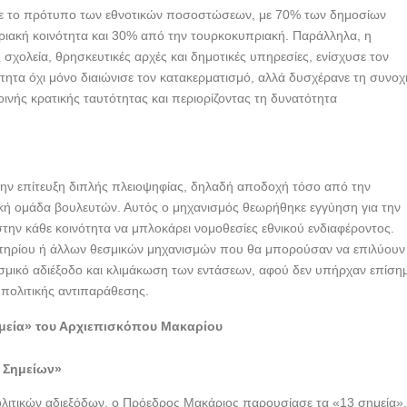
σε το πρότυπο των εθνοτικών ποσοστώσεων, με 70% των δημοσίων
ιακή κοινότητα και 30% από την τουρκοκυπριακή. Παράλληλα, η
χολεία, θρησκευτικές αρχές και δημοτικές υπηρεσίες, ενίσχυσε τον
τητα όχι μόνο διαιώνισε τον κατακερματισμό, αλλά δυσχέρανε τη συνοχ
οινής κρατικής ταυτότητας και περιορίζοντας τη δυνατότητα
 την επίτευξη διπλής πλειοψηφίας, δηλαδή αποδοχή τόσο από την
κή ομάδα βουλευτών. Αυτός ο μηχανισμός θεωρήθηκε εγγύηση για την
την κάθε κοινότητα να μπλοκάρει νομοθεσίες εθνικού ενδιαφέροντος.
στηρίου ή άλλων θεσμικών μηχανισμών που θα μπορούσαν να επιλύουν
σμικό αδιέξοδο και κλιμάκωση των εντάσεων, αφού δεν υπήρχαν επίση
πολιτικής αντιπαράθεσης.
μεία» του Αρχιεπισκόπου Μακαρίου
3 Σημείων»
λιτικών αδιεξόδων, ο Πρόεδρος Μακάριος παρουσίασε τα «13 σημεία»