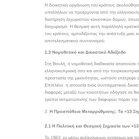
Η διοικητική οργάνωση του κράτους ακολούθη
υπαλλήλων να προέρχονται από την ελληνοκυπρ
διατήρηση ξεχωριστών κοινοτικών δομών, όπως σ
διαχωρισμό. Η θεσμική αυτή παράλληλη κρατικό
του κράτους, εμποδίζοντας την ανάπτυξη μιας κ
αποτελεσματικού συντονισμού.
1.3 Νομοθετικό και Δικαστικό Αδιέξοδο
Στη Βουλή, η νομοθετική διαδικασία απαιτούσε
ελληνοκυπριακή όσο και από την τουρκοκυπρια
προστασία της μειονότητας, ωστόσο επέτρεψε σ
Επιπλέον, η απουσία ενός συνταγματικού δικα
διαφορές μεταξύ των κοινοτήτων οδήγησε σε θε
τρόποι αντιμετώπισης των διαφορών πέραν της 
Η Προσπάθεια Μεταρρύθμισης: Τα «13 Ση
2.1 Η Πολιτική και Θεσμική Σημασία των «1
Το 1963, εν μέσω αυξανόμενων εντάσεων και πο