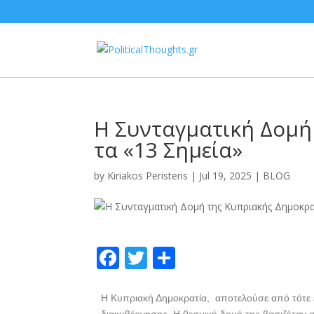
Η Συνταγματική Δομή
τα «13 Σημεία»
by
Kiriakos Peristeris
|
Jul 19, 2025
|
BLOG
F
T
S
ac
w
h
e
itt
ar
Η Κυπριακή Δημοκρατία, αποτελούσε από τότε έ