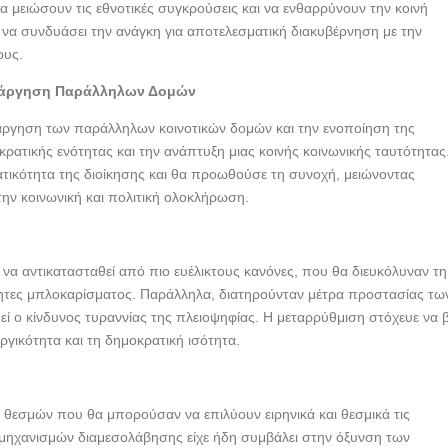
μειώσουν τις εθνοτικές συγκρούσεις και να ενθαρρύνουν την κοινή
 να συνδυάσει την ανάγκη για αποτελεσματική διακυβέρνηση με την
ους.
ατάργηση Παράλληλων Δομών
τάργηση των παράλληλων κοινοτικών δομών και την ενοποίηση της
κρατικής ενότητας και την ανάπτυξη μιας κοινής κοινωνικής ταυτότητας
τικότητα της διοίκησης και θα προωθούσε τη συνοχή, μειώνοντας
ην κοινωνική και πολιτική ολοκλήρωση.
να αντικατασταθεί από πιο ευέλικτους κανόνες, που θα διευκόλυναν τη
τητες μπλοκαρίσματος. Παράλληλα, διατηρούνταν μέτρα προστασίας τω
ί ο κίνδυνος τυραννίας της πλειοψηφίας. Η μεταρρύθμιση στόχευε να β
ργικότητα και τη δημοκρατική ισότητα.
 θεσμών που θα μπορούσαν να επιλύουν ειρηνικά και θεσμικά τις
 μηχανισμών διαμεσολάβησης είχε ήδη συμβάλει στην όξυνση των