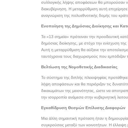
συλλογικής λήψης αποφάσεων θα μπορούσαν να 
διακυβέρνηση. Η μεταρρύθμιση αυτή επιχείρησε
αναγνώριση της πολυεθνοτικής δομής του κράτ
Ενοποίηση της Δημόσιας Διοίκησης και Κ
Τα «13 σημεία» πρότειναν την προοδευτική κα
δημόσιας διοίκησης, με στόχο την ενίσχυση της 
Αυτή η μεταρρύθμιση θα αύξανε την αποτελεσμα
ταυτόχρονα τους διαχωρισμούς που εμπόδιζαν τ
Βελτίωση της Νομοθετικής Διαδικασίας
Το σύστημα της διπλής πλειοψηφίας προτάθηκε 
λήψη αποφάσεων και θα περιόριζαν τις δυνατό
δικαιωμάτων της μειονότητας, ώστε να αποτραπε
την ισορροπία ανάμεσα στην κυβερνητική λειτου
Εγκαθίδρυση Θεσμών Επίλυσης Διαφορών
Μια άλλη σημαντική πρόταση ήταν η δημιουργία
συγκρούσεις μεταξύ των κοινοτήτων. Η έλλειψη