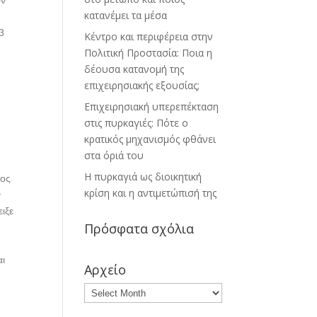
ων
κατανέμει τα μέσα
3
Κέντρο και περιφέρεια στην
Πολιτική Προστασία: Ποια η
δέουσα κατανομή της
επιχειρησιακής εξουσίας;
Επιχειρησιακή υπερεπέκταση
στις πυρκαγιές: Πότε ο
κρατικός μηχανισμός φθάνει
στα όριά του
Η πυρκαγιά ως διοικητική
κος
κρίση και η αντιμετώπισή της
ν
ιξε
Πρόσφατα σχόλια
αι
Αρχείο