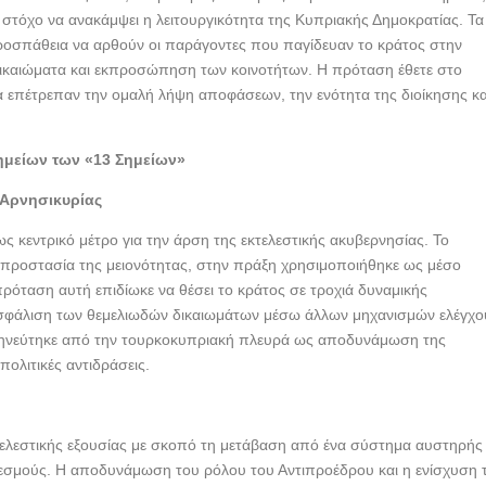
τόχο να ανακάμψει η λειτουργικότητα της Κυπριακής Δημοκρατίας. Τα
οσπάθεια να αρθούν οι παράγοντες που παγίδευαν το κράτος στην
 δικαιώματα και εκπροσώπηση των κοινοτήτων. Η πρόταση έθετε στο
θα επέτρεπαν την ομαλή λήψη αποφάσεων, την ενότητα της διοίκησης κα
ημείων των «13 Σημείων»
 Αρνησικυρίας
 κεντρικό μέτρο για την άρση της εκτελεστικής ακυβερνησίας. Το
 προστασία της μειονότητας, στην πράξη χρησιμοποιήθηκε ως μέσο
ρόταση αυτή επιδίωκε να θέσει το κράτος σε τροχιά δυναμικής
ιασφάλιση των θεμελιωδών δικαιωμάτων μέσω άλλων μηχανισμών ελέγχο
ρμηνεύτηκε από την τουρκοκυπριακή πλευρά ως αποδυνάμωση της
πολιτικές αντιδράσεις.
τελεστικής εξουσίας με σκοπό τη μετάβαση από ένα σύστημα αυστηρής
 θεσμούς. Η αποδυνάμωση του ρόλου του Αντιπροέδρου και η ενίσχυση 