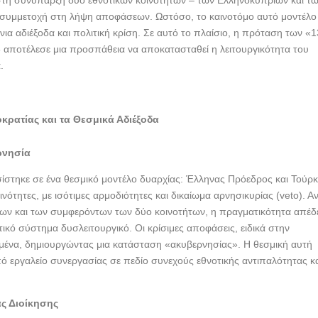
 στη συνύπαρξη δύο εθνοτικών κοινοτήτων – των Ελληνοκυπρίων και τ
 συμμετοχή στη λήψη αποφάσεων. Ωστόσο, το καινοτόμο αυτό μοντέλο
ια αδιέξοδα και πολιτική κρίση. Σε αυτό το πλαίσιο, η πρόταση των «1
 αποτέλεσε μια προσπάθεια να αποκατασταθεί η λειτουργικότητα του
.
κρατίας και τα Θεσμικά Αδιέξοδα
ρνησία
σίστηκε σε ένα θεσμικό μοντέλο δυαρχίας: Έλληνας Πρόεδρος και Τούρ
ινότητες, με ισότιμες αρμοδιότητες και δικαίωμα αρνησικυρίας (veto). Α
ων και των συμφερόντων των δύο κοινοτήτων, η πραγματικότητα απέδε
τικό σύστημα δυσλειτουργικό. Οι κρίσιμες αποφάσεις, ειδικά στην
μμένα, δημιουργώντας μια κατάσταση «ακυβερνησίας». Η θεσμική αυτή
ό εργαλείο συνεργασίας σε πεδίο συνεχούς εθνοτικής αντιπαλότητας κ
ας Διοίκησης