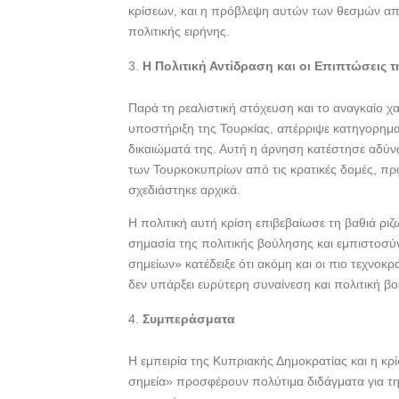
κρίσεων, και η πρόβλεψη αυτών των θεσμών απ
πολιτικής ειρήνης.
Η Πολιτική Αντίδραση και οι Επιπτώσεις
Παρά τη ρεαλιστική στόχευση και το αναγκαίο χ
υποστήριξη της Τουρκίας, απέρριψε κατηγορηματ
δικαιώματά της. Αυτή η άρνηση κατέστησε αδύ
των Τουρκοκυπρίων από τις κρατικές δομές, π
σχεδιάστηκε αρχικά.
Η πολιτική αυτή κρίση επιβεβαίωσε τη βαθιά ρι
σημασία της πολιτικής βούλησης και εμπιστοσύ
σημείων» κατέδειξε ότι ακόμη και οι πιο τεχνοκ
δεν υπάρξει ευρύτερη συναίνεση και πολιτική β
Συμπεράσματα
Η εμπειρία της Κυπριακής Δημοκρατίας και η κρ
σημεία» προσφέρουν πολύτιμα διδάγματα για τη