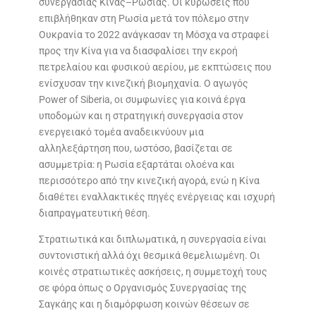
συνεργασίας Κίνας–Ρωσίας. Οι κυρώσεις που
επιβλήθηκαν στη Ρωσία μετά τον πόλεμο στην
Ουκρανία το 2022 ανάγκασαν τη Μόσχα να στραφεί
προς την Κίνα για να διασφαλίσει την εκροή
πετρελαίου και φυσικού αερίου, με εκπτώσεις που
ενίσχυσαν την κινεζική βιομηχανία. Ο αγωγός
Power of Siberia, οι συμφωνίες για κοινά έργα
υποδομών και η στρατηγική συνεργασία στον
ενεργειακό τομέα αναδεικνύουν μια
αλληλεξάρτηση που, ωστόσο, βασίζεται σε
ασυμμετρία: η Ρωσία εξαρτάται ολοένα και
περισσότερο από την κινεζική αγορά, ενώ η Κίνα
διαθέτει εναλλακτικές πηγές ενέργειας και ισχυρή
διαπραγματευτική θέση.
Στρατιωτικά και διπλωματικά, η συνεργασία είναι
συντονιστική αλλά όχι θεσμικά θεμελιωμένη. Οι
κοινές στρατιωτικές ασκήσεις, η συμμετοχή τους
σε φόρα όπως ο Οργανισμός Συνεργασίας της
Σαγκάης και η διαμόρφωση κοινών θέσεων σε