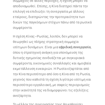
συμμαχίες σε άλλες περιοχές, η σχέση μπορεί να
αποδυναμωθεί. Επίσης, η Κίνα διατηρεί πάντα την
επιλογή να επιδιώξει τη συνεργασία με άλλους
εταίρους, διατηρώντας την προτεραιότητα των
δικών της παγκόσμιων στόχων πάνω από τα ρωσικά
συμφέροντα.
Η σχέση Κίνας–Ρωσίας, λοιπόν, δεν μπορεί να
θεωρηθεί ως πλήρης στρατηγική συμμαχία
ισότιμων δυνάμεων. Είναι μια
υβριδική συνεργασία
,
όπου η στρατηγική ανάγκη για υπονόμευση της
δυτικής ηγεμονίας συνδυάζεται με συγκυριακά
συμφέροντα, οικονομικές συναλλαγές και αμοιβαία
εκμετάλλευση ευκαιριών. Η Ρωσία εξαρτάται από
την Κίνα περισσότερο από όσο η Κίνα από τη Ρωσία,
γεγονός που καθιστά τη σχέση λιγότερο ισότιμη και
περισσότερο εργαλειακή, με σαφείς περιορισμούς
στην ικανότητά της να διαμορφώνει τις εξελίξεις
ανεξάρτητα.
Το μέλλον της συνεργασίας τους θα καθορίσει