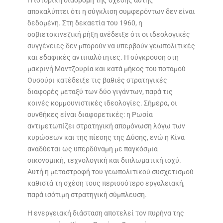
αποκαλύπτει ότι η σύγκλιση συμφερόντων δεν είναι
δεδομένη. Στη δεκαετία του 1960, η
σοβιετοκινεζική ρήξη ανέδειξε ότι οι ιδεολογικές
συγγένειες δεν μπορούν να υπερβούν γεωπολιτικές
και εδαφικές αντιπαλότητες. Η σύγκρουση στη
μακρινή Μαντζουρία και κατά μήκος του ποταμού
Ουσούρι κατέδειξε τις βαθιές στρατηγικές
διαφορές μεταξύ των δύο γιγάντων, παρά τις
κοινές κομμουνιστικές ιδεολογίες. Σήμερα, οι
συνθήκες είναι διαφορετικές: η Ρωσία
αντιμετωπίζει στρατηγική απομόνωση λόγω των
κυρώσεων και της πίεσης της Δύσης, ενώ η Κίνα
αναδύεται ως υπερδύναμη με παγκόσμια
οικονομική, τεχνολογική και διπλωματική ισχύ.
Αυτή η μεταστροφή του γεωπολιτικού συσχετισμού
καθιστά τη σχέση τους περισσότερο εργαλειακή,
παρά ισότιμη στρατηγική σύμπλευση.
Η ενεργειακή διάσταση αποτελεί τον πυρήνα της