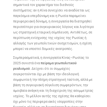
σημαντικά τον χαρακτήρα του διεθνούς
συστήματος: αν η Κίνα συνεχίσει να αναδύεται ως
παγκόσμια υπερδύναμη και η Ρωσία παραμείνει
περιφερειακή δύναμη, η συνεργασία θα διατηρηθεί
περισσότερο για συγκυριακούς λόγους και λιγότερο
ως στρατηγική εταιρική σύμπλευση. Αντιθέτως, σε
περίπτωση ενίσχυσης της ισχύος της Ρωσίας ή
αλλαγής των γεωπολιτικών συσχετισμών, η σχέση
μπορεί να υποστεί δομικές ανατροπές.
Συμπερασματικά, η συνεργασία Κίνας–Ρωσίας το
2025 συνιστά ένα
πείραμα γεωπολιτικού
ρεαλισμού
. Δείχνει ότι οι συμμαχίες
συγκροτούνται όχι με βάση την ιδεολογική
συμφωνία ή την πλήρη στρατηγική ταύτιση, αλλά με
βάση τη συγκυριακή σύγκλιση συμφερόντων, την
αμοιβαία ανάγκη και τη διαχείριση της ασυμμετρίας
ισχύος. Το μέλλον αυτής της σχέσης θα καθορίσει
όχι μόνο τις περιφερειακές ισορροπίες στην
Ευρασία, αλλά και τη δυνατότητα διαμόρφωσης