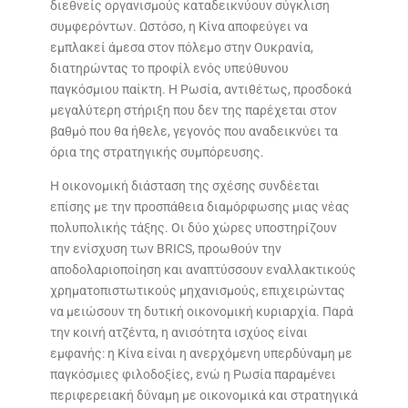
διεθνείς οργανισμούς καταδεικνύουν σύγκλιση
συμφερόντων. Ωστόσο, η Κίνα αποφεύγει να
εμπλακεί άμεσα στον πόλεμο στην Ουκρανία,
διατηρώντας το προφίλ ενός υπεύθυνου
παγκόσμιου παίκτη. Η Ρωσία, αντιθέτως, προσδοκά
μεγαλύτερη στήριξη που δεν της παρέχεται στον
βαθμό που θα ήθελε, γεγονός που αναδεικνύει τα
όρια της στρατηγικής συμπόρευσης.
Η οικονομική διάσταση της σχέσης συνδέεται
επίσης με την προσπάθεια διαμόρφωσης μιας νέας
πολυπολικής τάξης. Οι δύο χώρες υποστηρίζουν
την ενίσχυση των BRICS, προωθούν την
αποδολαριοποίηση και αναπτύσσουν εναλλακτικούς
χρηματοπιστωτικούς μηχανισμούς, επιχειρώντας
να μειώσουν τη δυτική οικονομική κυριαρχία. Παρά
την κοινή ατζέντα, η ανισότητα ισχύος είναι
εμφανής: η Κίνα είναι η ανερχόμενη υπερδύναμη με
παγκόσμιες φιλοδοξίες, ενώ η Ρωσία παραμένει
περιφερειακή δύναμη με οικονομικά και στρατηγικά