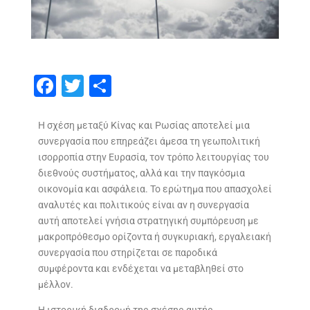
F
T
S
ac
w
h
e
itt
ar
Η σχέση μεταξύ Κίνας και Ρωσίας αποτελεί μια
συνεργασία που επηρεάζει άμεσα τη γεωπολιτική
b
er
e
ισορροπία στην Ευρασία, τον τρόπο λειτουργίας του
o
διεθνούς συστήματος, αλλά και την παγκόσμια
o
οικονομία και ασφάλεια. Το ερώτημα που απασχολεί
αναλυτές και πολιτικούς είναι αν η συνεργασία
k
αυτή αποτελεί γνήσια στρατηγική συμπόρευση με
μακροπρόθεσμο ορίζοντα ή συγκυριακή, εργαλειακή
συνεργασία που στηρίζεται σε παροδικά
συμφέροντα και ενδέχεται να μεταβληθεί στο
μέλλον.
Η ιστορική διαδρομή της σχέσης αυτής