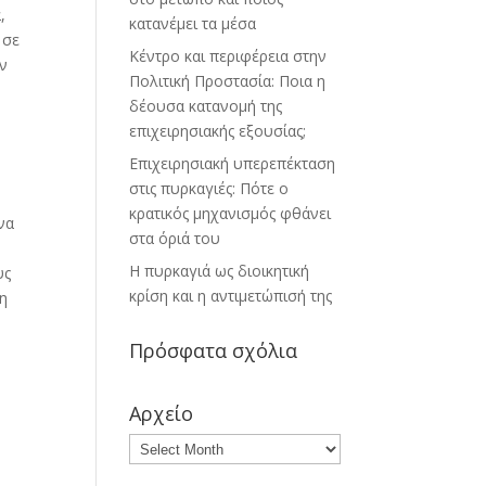
,
κατανέμει τα μέσα
 σε
Κέντρο και περιφέρεια στην
ην
Πολιτική Προστασία: Ποια η
δέουσα κατανομή της
επιχειρησιακής εξουσίας;
Επιχειρησιακή υπερεπέκταση
στις πυρκαγιές: Πότε ο
κρατικός μηχανισμός φθάνει
να
στα όριά του
Η πυρκαγιά ως διοικητική
υς
κρίση και η αντιμετώπισή της
τη
Πρόσφατα σχόλια
Αρχείο