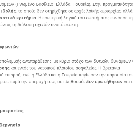
νάμεων (Ηνωμένο Βασίλειο, Ελλάδα, Τουρκία). Στην πραγματικότητα
πιβολής
, το οποίο δεν στηρίχθηκε σε αρχές λαϊκής κυριαρχίας, αλλά
σοτικά κριτήρια
. Η εσωτερική λογική του συστήματος ευνόησε τ
τώντας τη διάλυση σχεδόν αναπόφευκτη.
υμφωνιών
πολεμικής αντιπαράθεσης, με κύριο στόχο των δυτικών δυνάμεων 
ροής
και εντός του νατοϊκού πλαισίου ασφαλείας. Η Βρετανία
ακή επιρροή, ενώ η Ελλάδα και η Τουρκία παγίωσαν την παρουσία το
πριοι, παρά την υπεροχή τους σε πληθυσμό,
δεν ερωτήθηκαν
για 
ημοκρατίας
υβερνησία