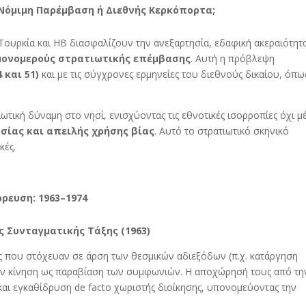
 Νόμιμη Παρέμβαση ή Διεθνής Κερκόπορτα;
ουρκία και ΗΒ διασφαλίζουν την ανεξαρτησία, εδαφική ακεραιότητα
μονομερούς στρατιωτικής επέμβασης
. Αυτή η πρόβλεψη
 και 51)
και με τις σύγχρονες ερμηνείες του διεθνούς δικαίου, όπω
ωτική δύναμη στο νησί, ενισχύοντας τις εθνοτικές ισορροπίες όχι 
σίας και απειλής χρήσης βίας
. Αυτό το στρατιωτικό σκηνικό
κές.
ρευση: 1963–1974
ς Συνταγματικής Τάξης (1963)
ς που στόχευαν σε άρση των θεσμικών αδιεξόδων (π.χ. κατάργηση
ην κίνηση ως παραβίαση των συμφωνιών. Η αποχώρησή τους από τη
αι εγκαθίδρυση de facto χωριστής διοίκησης, υπονομεύοντας την