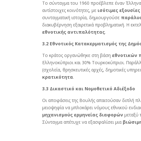
Το σύνταγμα του 1960 προέβλεπε έναν Έλληνα
αντίστοιχες κοινότητες, με
ισότιμες εξουσίες
συνταγματική ιστορία, δημιουργούσε
παράλυ
διακυβέρνηση εξαιρετικά προβληματική. Η εκτε
εθνοτικής αντιπαλότητας
.
3.2 Εθνοτικός Κατακερματισμός της Δημό
Το κράτος οργανώθηκε στη βάση
εθνοτικών
Ελληνοκύπριοι και 30% Τουρκοκύπριοι. Παρά
(σχολεία, θρησκευτικές αρχές, δημοτικές υπηρε
κρατικότητα
.
3.3 Δικαστικό και Νομοθετικό Αδιέξοδο
Οι αποφάσεις της Βουλής απαιτούσαν διπλή πλε
μειοψηφία να μπλοκάρει νόμους εθνικού ενδια
μηχανισμούς ερμηνείας διαφορών
μεταξύ 
Σύνταγμα απέτυχε να εξασφαλίσει μια
βιώσιμ