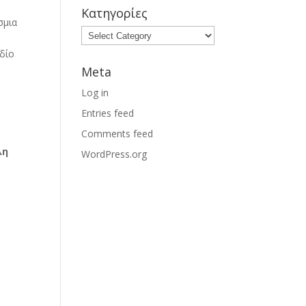
Κατηγορίες
σμια
εδίο
Meta
Log in
Entries feed
Comments feed
λη
WordPress.org