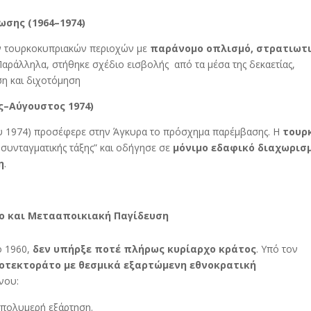
ωσης (1964–1974)
ν τουρκοκυπριακών περιοχών με
παράνομο οπλισμό, στρατιωτ
 Παράλληλα, στήθηκε σχέδιο εισβολής από τα μέσα της δεκαετίας,
ση και διχοτόμηση
ος–Αύγουστος 1974)
ου 1974) προσέφερε στην Άγκυρα το πρόσχημα παρέμβασης. Η
τουρ
 συνταγματικής τάξης” και οδήγησε σε
μόνιμο εδαφικό διαχωρισμ
η
.
ο και Μετααποικιακή Παγίδευση
ο 1960,
δεν υπήρξε ποτέ πλήρως κυρίαρχο κράτος
. Υπό τον
οτεκτοράτο με θεσμικά εξαρτώμενη εθνοκρατική
νου:
 πολυμερή εξάρτηση.