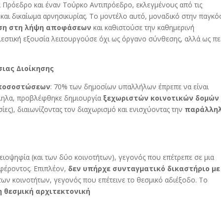
 Πρόεδρο και έναν Τούρκο Αντιπρόεδρο, εκλεγμένους από τις
και δικαίωμα αρνησικυρίας. Το μοντέλο αυτό, μοναδικό στην παγκό
ση στη λήψη αποφάσεων
και καθιστούσε την καθημερινή
λεστική εξουσία λειτουργούσε όχι ως όργανο σύνθεσης, αλλά ως π
σιας Διοίκησης
 ποσοστώσεων
: 70% των δημοσίων υπαλλήλων έπρεπε να είναι
λληλα, προβλέφθηκε δημιουργία
ξεχωριστών κοινοτικών δομών
σίες), διαιωνίζοντας τον διαχωρισμό και ενισχύοντας την
παράλλη
ιοψηφία (και των δύο κοινοτήτων), γεγονός που επέτρεπε σε μια
φέροντος. Επιπλέον,
δεν υπήρχε συνταγματικό δικαστήριο με
των κοινοτήτων, γεγονός που επέτεινε το θεσμικό αδιέξοδο. Το
η θεσμική αρχιτεκτονική