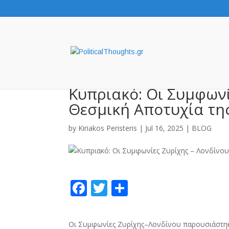
Κυπριακό: Οι Συμφωνί
Θεσμική Αποτυχία τη
by
Kiriakos Peristeris
|
Jul 16, 2025
|
BLOG
F
T
S
ac
w
h
e
itt
ar
Οι Συμφωνίες Ζυρίχης–Λονδίνου παρουσιάστηκ