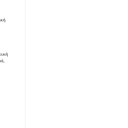
ική
κική
ό,