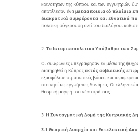
b
er
e
κοινοτήτων της Κύπρου και των εγγυητριών δυ
o
αποτέλεσαν ένα
μετααποικιακό πλαίσιο ε
διακρατικά συμφέροντα και εθνοτικά πο
o
πολιτική σύγκρουση αντί του διαλόγου, καθισ
k
Το Ιστορικοπολιτικό Υπόβαθρο των Σ
Οι συμφωνίες υπεγράφησαν εν μέσω της ψυχρο
διατηρηθεί η Κύπρος
εκτός σοβιετικής επιρ
εξασφάλισε στρατιωτικές βάσεις και περιφερει
στο νησί ως εγγυήτριες δυνάμεις. Οι ελληνοκύ
θεσμική μορφή του νέου κράτους.
Η Συνταγματική Δομή της Κυπριακής Δ
3.1 Θεσμική Δυαρχία και Εκτελεστική Ακ