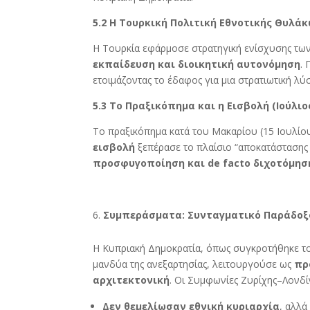
5.2 Η Τουρκική Πολιτική Εθνοτικής Θυλάκ
Η Τουρκία εφάρμοσε στρατηγική ενίσχυσης τω
εκπαίδευση και διοικητική αυτονόμηση
.
ετοιμάζοντας το έδαφος για μια στρατιωτική λύ
5.3 Το Πραξικόπημα και η Εισβολή (Ιούλι
Το πραξικόπημα κατά του Μακαρίου (15 Ιουλί
εισβολή
ξεπέρασε το πλαίσιο “αποκατάστασης
προσφυγοποίηση και de facto διχοτόμησ
Συμπεράσματα: Συνταγματικό Παράδοξ
Η Κυπριακή Δημοκρατία, όπως συγκροτήθηκε τ
μανδύα της ανεξαρτησίας, λειτουργούσε ως
πρ
αρχιτεκτονική
. Οι Συμφωνίες Ζυρίχης–Λονδί
Δεν θεμελίωσαν εθνική κυριαρχία
, αλλά