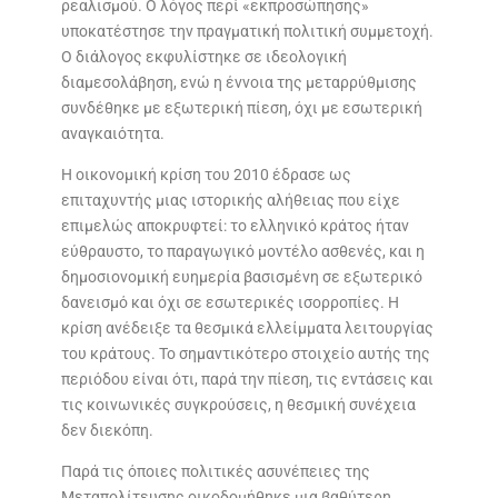
ρεαλισμού. Ο λόγος περί «εκπροσώπησης»
υποκατέστησε την πραγματική πολιτική συμμετοχή.
Ο διάλογος εκφυλίστηκε σε ιδεολογική
διαμεσολάβηση, ενώ η έννοια της μεταρρύθμισης
συνδέθηκε με εξωτερική πίεση, όχι με εσωτερική
αναγκαιότητα.
Η οικονομική κρίση του 2010 έδρασε ως
επιταχυντής μιας ιστορικής αλήθειας που είχε
επιμελώς αποκρυφτεί: το ελληνικό κράτος ήταν
εύθραυστο, το παραγωγικό μοντέλο ασθενές, και η
δημοσιονομική ευημερία βασισμένη σε εξωτερικό
δανεισμό και όχι σε εσωτερικές ισορροπίες. Η
κρίση ανέδειξε τα θεσμικά ελλείμματα λειτουργίας
του κράτους. Το σημαντικότερο στοιχείο αυτής της
περιόδου είναι ότι, παρά την πίεση, τις εντάσεις και
τις κοινωνικές συγκρούσεις, η θεσμική συνέχεια
δεν διεκόπη.
Παρά τις όποιες πολιτικές ασυνέπειες της
Μεταπολίτευσης οικοδομήθηκε μια βαθύτερη