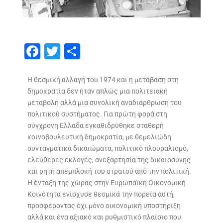
F
T
S
ac
w
h
e
itt
ar
Η θεσμική αλλαγή του 1974 και η μετάβαση στη
δημοκρατία δεν ήταν απλώς μια πολιτειακή
b
er
e
μεταβολή αλλά μια συνολική αναδιάρθρωση του
o
πολιτικού συστήματος. Για πρώτη φορά στη
o
σύγχρονη Ελλάδα εγκαθιδρύθηκε σταθερή
κοινοβουλευτική δημοκρατία, με θεμελιώδη
k
συνταγματικά δικαιώματα, πολιτικό πλουραλισμό,
ελεύθερες εκλογές, ανεξαρτησία της δικαιοσύνης
και ρητή απεμπλοκή του στρατού από την πολιτική.
Η ένταξη της χώρας στην Ευρωπαϊκή Οικονομική
Κοινότητα ενίσχυσε θεσμικά την πορεία αυτή,
προσφέροντας όχι μόνο οικονομική υποστήριξη
αλλά και ένα αξιακό και ρυθμιστικό πλαίσιο που